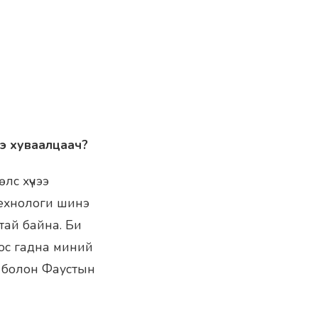
ээ хуваалцаач?
лс хүчээ
технологи шинэ
ртай байна. Би
доос гадна миний
гч болон Фаустын