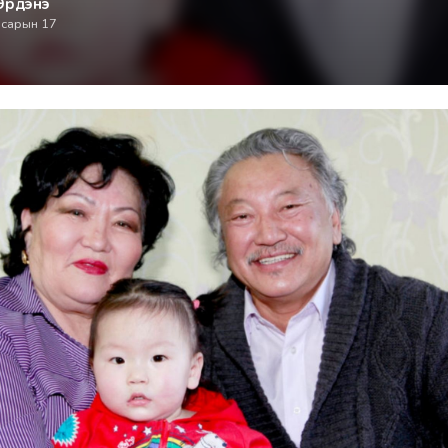
Эрдэнэ
 сарын 17