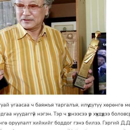
ай угаасаа ч баяжъя таргалъя, илүү дутуу хөрөнгө м
дгаа нуудаггүй нэгэн. Тэр ч үүднээсээ үр хүүхдүүдээ боло
нгө оруулалт хийхийг боддог гэнэ билээ. Гэргий Д.