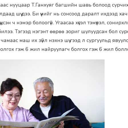
адаас нууцаар Т.Ганхуяг багшийн шавь болоод сурчих
даад шүү дээ. Би үүнийг нь сонсоод даралт ихдээд ха
үцсэн ч нэмэр болоогүй. Угаасаа хүсэл тэмүүлэл, сонир
илээ. Тэгээд нэгэнт өөрөө зориг шулуудсан бол сур
чамаас маш их зүйл нэхнэ шүү гээд л сургуульд явуул
лгох гэж 6 жил найруулагч болгох гэж 6 жил боллоо