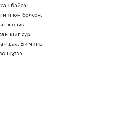
сан байсан.
чин л юм болсон.
хлыг хорьж
сан шиг сур.
сан даа. Би чинь
 шүү дээ.