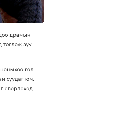
хдоо драмын
д тоглож зуу
иноныхоо гол
ан суудаг юм.
ийг өвөрлөхөд