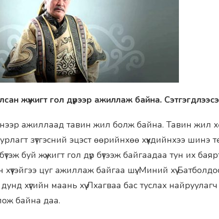
улсан жүжигт гол дүрээр ажиллаж байна. Сэтгэгдлээс
чнээр ажиллаад тавин жил болж байна. Тавин жил хө
урлагт зүтгэсний эцэст өөрийнхөө хүүхдийнхээ шинэ 
тэж буй жүжигт гол дүр бүтээж байгаадаа тун их бая
н хүүтэйгээ цуг ажиллаж байгаа шүү. Миний хүү Батбол
 дунд хүүгийн маань хүү Лхагваа бас туслах найруула
лож байна даа.