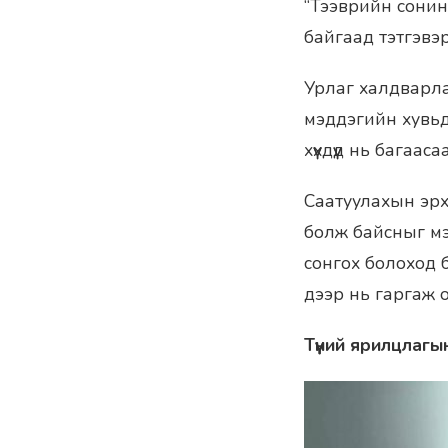
“Тээврийн сонин
байгаад тэтгэвэр
Урлаг халдварла
мэддэгийн хувьд х
хүүхдүүд нь багаас
Саатуулахын эрх
болж байсныг мэд
сонгох болоход б
дээр нь гаргаж 
Түүний ярилцлагы