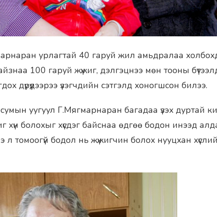
марнаран урлагтай 40 гаруй жил амьдралаа холбо
айзнаа 100 гаруй жүжиг, дэлгэцнээ мөн тооны бүтээл
дох дүрүүдээрээ үзэгчдийн сэтгэлд хоногшсон билээ.
 сумын уугуул Г.Мягмарнаран багадаа үзэх дуртай к
г хүн болохыг хүсдэг байснаа өдгөө бодон инээд алд
энэ л томоогүй бодол нь жүжигчин болох нууцхан хүсл