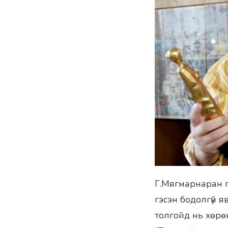
Г.Мягмарнаран гу
гэсэн бодолгүй яв
толгойд нь хөрө