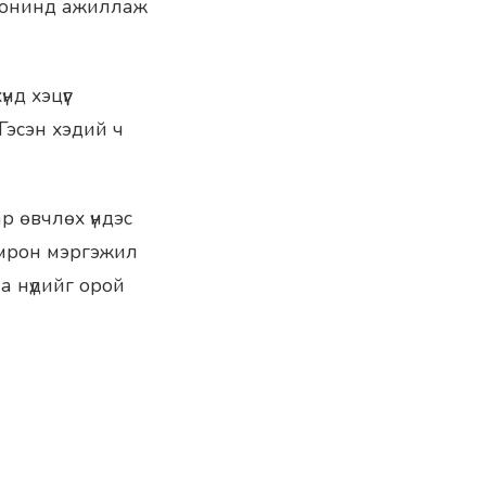
 сонинд ажиллаж
д хэцүүг
 Гэсэн хэдий ч
р өвчлөх үндэс
томрон мэргэжил
аа нүдийг орой