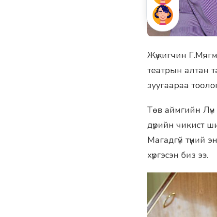
Жүжигчин Г.Мяг
театрын алтан т
зуугаараа тоолог
Төв аймгийн Лүн
дүрийн чикист ши
Магадгүй түүний 
хүргэсэн биз ээ.