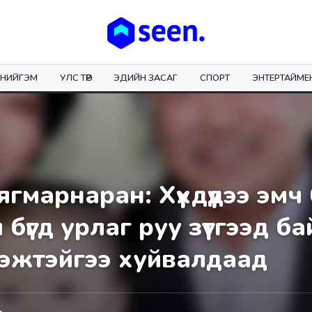
НИЙГЭМ
УЛС ТӨР
ЭДИЙН ЗАСАГ
СПОРТ
ЭНТЕРТАЙМЕ
гмарнаран: Хүүхдүүдээ эмч
 бүгд урлаг руу зүтгээд ба
ээжтэйгээ хуйвалдаад