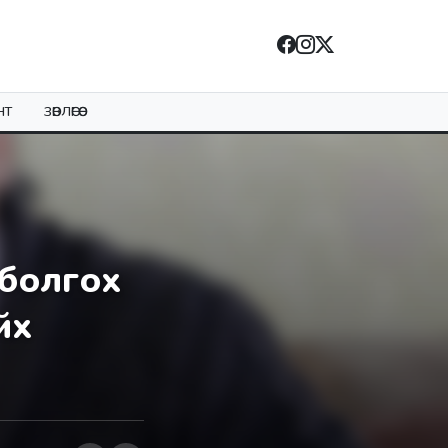
НТ
ЗӨВЛӨГӨӨ
 болгох
йх