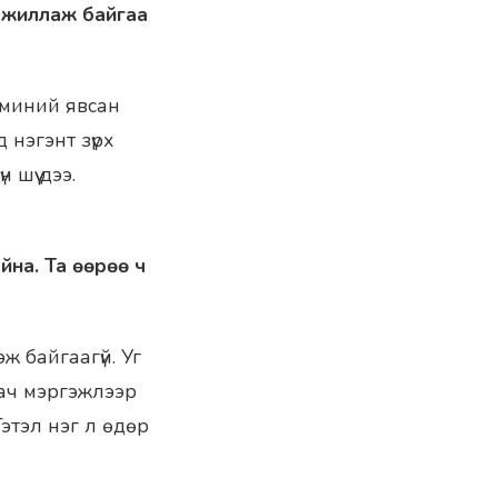
т ажиллаж байгаа
д миний явсан
 нэгэнт зүрх
 шүү дээ.
йна. Та өөрөө ч
эж байгаагүй. Уг
аач мэргэжлээр
Гэтэл нэг л өдөр