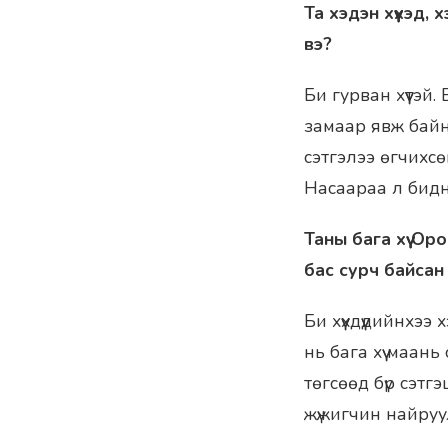
Та хэдэн хүүхэд,
вэ?
Би гурван хүүтэй
замаар явж байна
сэтгэлээ өгчихсөн 
Насаараа л бидн
Таны бага хүү О
бас сурч байсан ш
Би хүүхдүүдийнхээ
нь бага хүү маа
төгсөөд бүр сэтг
жүжигчин найруул