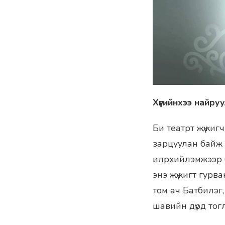
Хүүгийнхээ найру
Би театрт жүжиг
зарцуулан байж 
илрхийлэмжээр бү
энэ жүжигт гурва
том ач Батбилэг,
шавийн дүрд тог