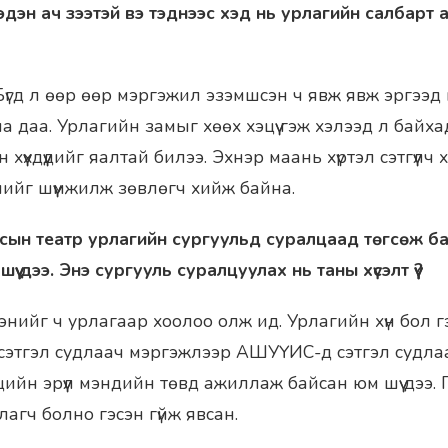
 хэдэн ач зээтэй вэ тэднээс хэд нь урлагийн салбар
. Бүгд л өөр өөр мэргэжил эзэмшсэн ч явж явж эргээ
 даа. Урлагийн замыг хөөх хэцүү гэж хэлээд л байхад
хүүхдүүдийг яалтай билээ. Эхнэр маань хүртэл сэтгүүлч хүн
ийг шүүмжилж зөвлөгч хийж байна.
росын театр урлагийн сургуульд суралцаад төгсөж ба
үү дээ. Энэ сургууль суралцуулах нь таны хүсэлт үү?
 хэнийг ч урлагаар хоолоо олж ид. Урлагийн хүн бол г
нь сэтгэл судлаач мэргэжлээр АШУҮИС-д сэтгэл судл
эцийн эрүүл мэндийн төвд ажиллаж байсан юм шүү дээ. 
агч болно гэсэн гүйж явсан.