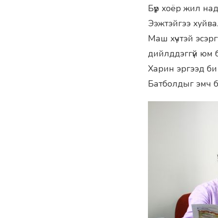
Бүүр хоёр жил н
Ээжтэйгээ хуйвал
Маш хүчтэй эсэргү
дийлддэггүй юм б
Харин эргээд би 
Батболдыг эмч бо