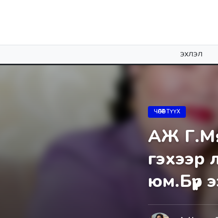
ЭХЛЭЛ
ЧӨЛӨӨТ ТҮҮХ
АЖ Г.Мя
гэхээр л
юм.Бүр 