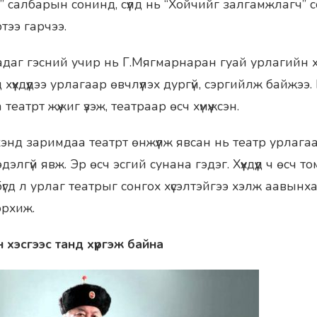
” салбарын сонинд, сүүлд нь “Хойчийг залгамжлагч”
тээ гарчээ.
даг гэсний учир нь Г.Мягмарнаран гуай урлагийн хүн
үүхдүүдээ урлагаар өвчлүүлэх дургүй, сэргийлж байжээ.
аа театрт жүжиг үзэж, театраар өсч хүмүүжсэн.
энд заримдаа театрт өнжүүлж явсан нь театр урлагаа
элгүй явж. Эр өсч эсгий сунана гэдэг. Хүүхдүүд ч өсч 
үгд л урлаг театрыг сонгох хүсэлтэйгээ хэлж аавынх
орхиж.
н хэсгээс танд хүргэж байна