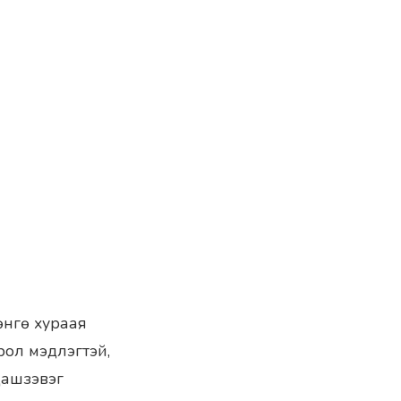
өнгө хураая
всрол мэдлэгтэй,
Дашзэвэг