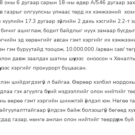
18 оны 6 дугаар сарын 18-ны өдөр А/546 дугаар за
кв газрыг олгуулсны улмаас төрд их хэмжээний хох
йн хуулийн 17.3 дугаар зүйлийн 2 дахь хэсгийн 2.2-т 
т бичиг ашиглаж, бодит байдлыг нуух замаар бусды
өгчийн эд хөрөнгийг авсан гэмт хэргийг их хэмжээн
эн гэм буруутайд тооцож, 10.000.000 /арван сая/ тө
олон давж заалдах шатны шүүхээс оноосон ч Хянал
үхээс хэргийг прокурорт буцаасан.
слэн шийдэгдээгүй л байгаа. Өөрөөр хэлбэл мордох
лаа гэх агуулга бүхий мэдээллийг олон нийтийг төө
 нь өөрөө гэмт хэргийн шинжтэй үйлдэл юм. Нөгөө тал
байгуулалттайгаар үйлдсэн байж болзошгүй бөгөөд х
дад газар, мөнгө амлан олон нийтийг төөрдүүлж буй