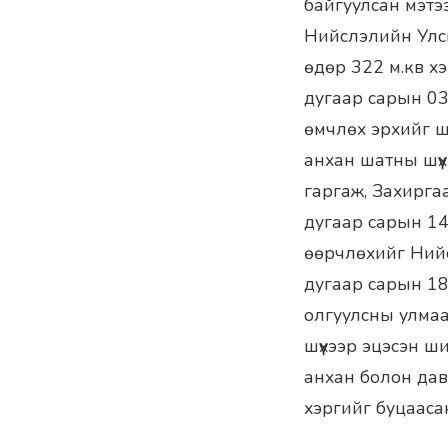
байгуулсан мэтэ
Нийслэлийн Улсы
өдөр 322 м.кв х
дугаар сарын 03
өмчлөх эрхийг ш
анхан шатны шүү
гаргаж, Захирга
дугаар сарын 14
өөрчлөхийг Нийс
дугаар сарын 18
олгуулсны улмаа
шүүхээр эцэсэн ш
анхан болон давж
хэргийг буцаасан 