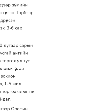
үгээр зүйлийн
гүүлсэн. Тэрбээр
рүүлсэн
эх, 3-6 сар
.
10 дугаар сарын
тусгай ангийн
 торгох ял тус
оломжгүй, аз
 зохион
х, 1-5 жил
н торгох ялыг нь
йдаг.
үйгээр Оросын