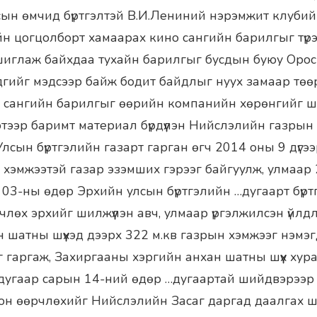
ын өмчид бүртгэлтэй В.И.Лениний нэрэмжит клубий
н цогцолборт хамаарах кино сангийн барилгыг түр
ашиглаж байхдаа тухайн барилгыг бусдын буюу Ор
дгийг мэдсээр байж бодит байдлыг нуух замаар төө
 сангийн барилгыг өөрийн компанийн хөрөнгийг 
этээр баримт материал бүрдүүлэн Нийслэлийн газрын
лсын бүртгэлийн газарт гарган өгч 2014 оны 9 дүгэ
в хэмжээтэй газар эзэмших гэрээг байгуулж, улмаар
03-ны өдөр Эрхийн улсын бүртгэлийн …дугаарт бүртгү
лөх эрхийг шилжүүлэн авч, улмаар үргэлжилсэн үйл
 шатны шүүхэд дээрх 322 м.кв газрын хэмжээг нэмэгд
 гаргаж, Захиргааны хэргийн анхан шатны шүүх ху
дугаар сарын 14-ний өдөр …дугаартай шийдвэрээр 
гон өөрчлөхийг Нийслэлийн Засаг даргад даалгах 