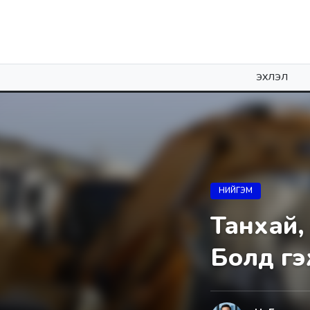
ЭХЛЭЛ
НИЙГЭМ
Танхай,
Болд гэ