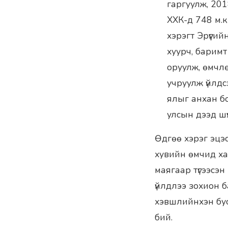
гаргуулж, 20
ХХК-д 748 м.
хэрэгт Эрүүги
хуурч, барим
оруулж, өмчл
учруулж үйлдс
ялыг анхан б
улсын дээд шү
Өдгөө хэрэг эцэ
хувийн өмчид хад
маягаар түгээсэн
үйлдлээ зохион 
хэвшлийнхэн бус
бий.