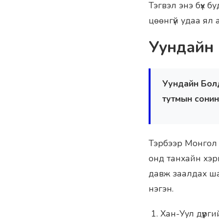
Тэгвэл энэ бүх б
цөөнгүй удаа ял 
Уундайн 
Уундайн Болд 
тутмын сонин
Тэрбээр Монгол 
онд танхайн хэр
давж заалдах шат
нэгэн.
Хан-Уул дүүрг