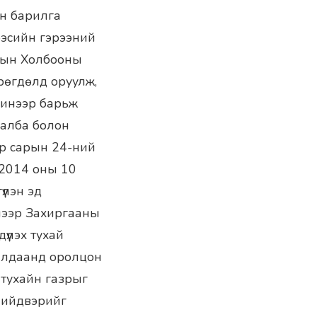
н барилга
ээсийн гэрээний
осын Холбооны
рөгдөлд оруулж,
шинээр барьж
 алба болон
эр сарын 24-ний
 2014 оны 10
үлэн эд
длээр Захиргааны
үүлэх тухай
ралдаанд оролцон
тухайн газрыг
шийдвэрийг