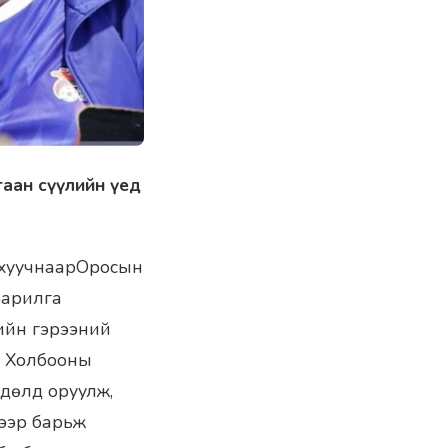
аан сүүлийн үед
 хуучнаар
Оросын
барилга
ийн гэрээний
н Холбооны
гдөлд оруулж,
ээр барьж