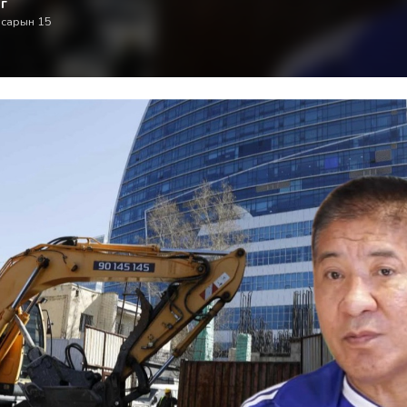
г
 сарын 15