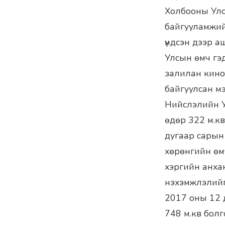
Холбооны Улс
байгууламжий
үндсэн дээр 
Улсын өмч гэ
залилан кино
байгуулсан м
Нийслэлийн У
өдөр 322 м.к
дугаар сарын 
хөрөнгийн өмч
хэргийн анхан
нэхэмжлэлийг
2017 оны 12 
748 м.кв бол