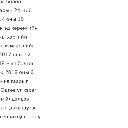
ба болон
сарын 24-ний
014 оны 10
эн эд хөрөнгийн
аны хэргийн
й нэхэмжлэлийг
 2017 оны 12
8 м.кв болгон
ж, 2018 оны 6
м.кв газрыг
Өдгөө уг хэрэг
йн үйлдэлдээ
ын дээд шүүхээс
эмшихгүй гэсэн үг.