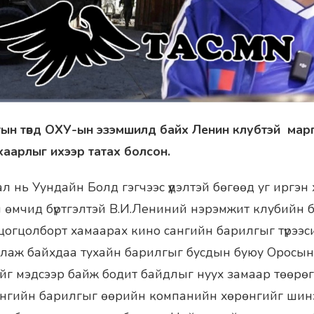
ын төвд ОХУ-ын эзэмшилд байх Ленин клубтэй марг
аарлыг ихээр татах болсон.
л нь Уундайн Болд гэгчээс үүдэлтэй бөгөөд уг иргэн
 өмчид бүртгэлтэй В.И.Лениний нэрэмжит клубийн 
огцолборт хамаарах кино сангийн барилгыг түрээс
иглаж байхдаа тухайн барилгыг бусдын буюу Оросы
йг мэдсээр байж бодит байдлыг нуух замаар төөрө
ангийн барилгыг өөрийн компанийн хөрөнгийг шин