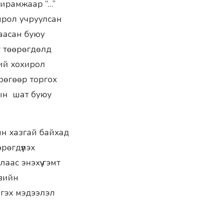
хирамжаар “…”
ирол учруулсан
заасан буюу
г төөрөгдөлд
ий хохирол
грөгөөр торгох
тын шат буюу
ын хазгай байхад
рөгдүүлэх
аас энэхүү гэмт
увийн
 гэх мэдээлэл