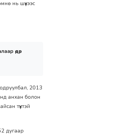
мнө нь шүүхээс
лаар өдөр
Тодруулбал, 2013
онд анхан болон
йсан түүхтэй
52 дугаар