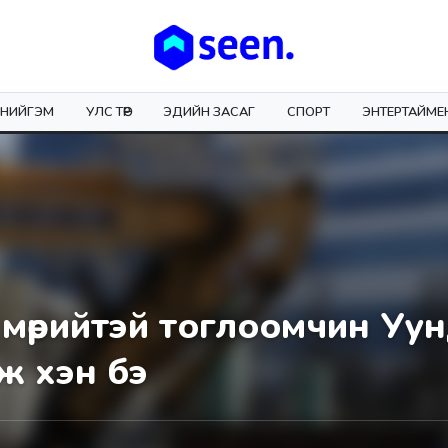
НИЙГЭМ
УЛС ТӨР
ЭДИЙН ЗАСАГ
СПОРТ
ЭНТЕРТАЙМЕ
 мөрийтэй тоглоомчин Уу
ж хэн бэ