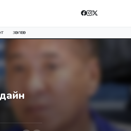
НТ
ЗӨВЛӨГӨӨ
ндайн