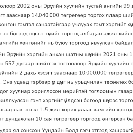
олоор 2002 оны Эрүүгийн хуулийн тусгай ангийн 99 д
эгт зааснаар 14.040.000 төгрөгөөр торгох ялаар шийт
өнгөн гэмтэл санаатайгаар учлууах гэмт хэргийг хүнд
эн бөгөөд шүүхээс түүнийг торгох, албадан ажил хийлг
амгийн хөнгөнийг нь буюу торгоод явуулсан байдаг
ийн Эрүүгийн хэргийн анхан шатны шүүхийн 2021 оны 
 557 дугаар шийтгэх тогтоолоор Эрүүгийн хуулийн 
зүйлийн 2 дахь хэсэгт зааснаар 10.000.000 төгрөгөөр
н. Энэ удаад тэрбээр үр дүнг нь урьдчилан төсөөлөх б
дог хуулиар хориглосон мөрийтэй тоглоомын газар
жиллуулсан гэмт хэргийг үйлдсэн бөгөөд шүүхээс торго
згаарлах эсвэл 1-5 жил хорих ялаас хамгийн хөнгө
ыг дундажлан 10 сая төгрөгөөр торгоод өнгөрсөн ба
ч удаа ял сонссон Уундайн Болд гэгч этгээд хашрахг