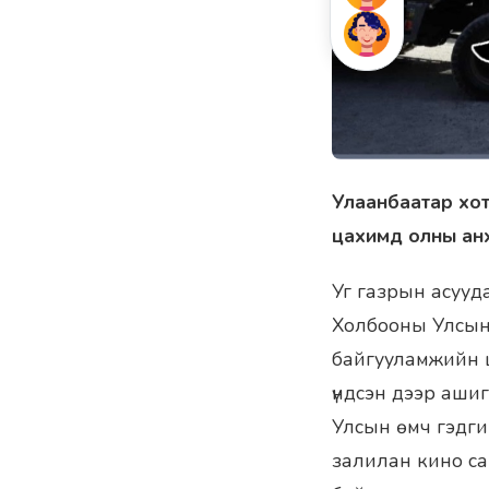
Улаанбаатар хот
цахимд олны анх
Уг газрын асууда
Холбооны Улсын
байгууламжийн ц
үндсэн дээр аш
Улсын өмч гэдги
залилан кино с