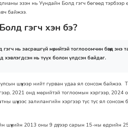
удлианы эзэн нь Уундайн Болд гэгч бөгөөд тэрбээр ө
авч байжээ.
Болд гэгч хэн бэ?
гэгч нь засрашгүй мөрийтэй тоглооомчин бөгөөд энэ та
д хэвлэгдсэн нь түүх болон үлдсэн байдаг.
улсын шүүхээр нийт гурван удаа ял сонсож байжээ. 
гээр, 2021 онд мөрийтэй тоглоомын хэргээр, 2024 
ны шүүхээс залилангийн хэргээр тус тус ял сонсож ба
ийн шүүхийн 2013 оны 9 дүгээр сарын 15-ны өдрийн 2