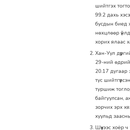
шийтгэх тогто
99.2 дахь хэс
бусдын биед х
нөхцлөөр үйлдс
хорих ялаас х
Хан-Уул дүүрг
29-ний өдрийн
20.17 дугаар 
тус шийтгүүлсэ
туршиж тогло
байгуулсан, а
зорчих эрх хя
хуульд заасн
Шүүхээс хоёр 