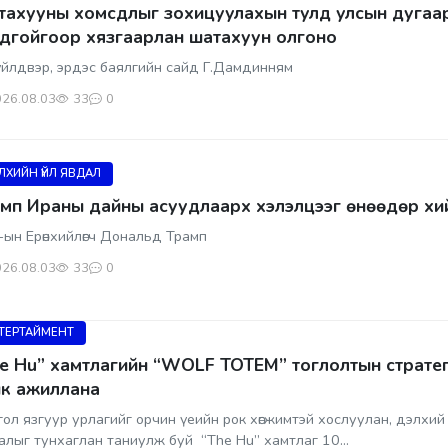
ахууны хомсдлыг зохицуулахын тулд улсын дугаар
дгойгоор хязгаарлан шатахуун олгоно
йлдвэр, эрдэс баялгийн сайд Г.Дамдинням
26.08.03
33
0
ЛХИЙН ҮЙЛ ЯВДАЛ
мп Ираны дайны асуудлаарх хэлэлцээг өнөөдөр хи
ын Ерөнхийлөгч Дональд Трамп
26.08.03
33
0
ТЕРТАЙМЕНТ
e Hu” хамтлагийн “WOLF TOTEM” тоглолтын страте
к ажиллана
ол язгуур урлагийг орчин үеийн рок хөгжимтэй хослуулан, дэлхий
алыг тунхаглан таниулж буй “The Hu” хамтлаг 10...