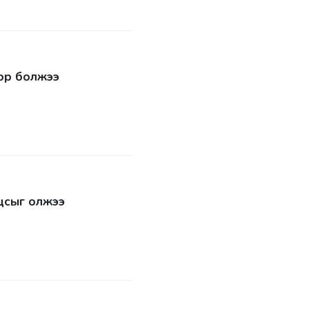
ор болжээ
цсыг олжээ