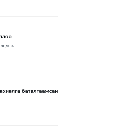
оллоо
олцлоо.
захиалга баталгаажсан