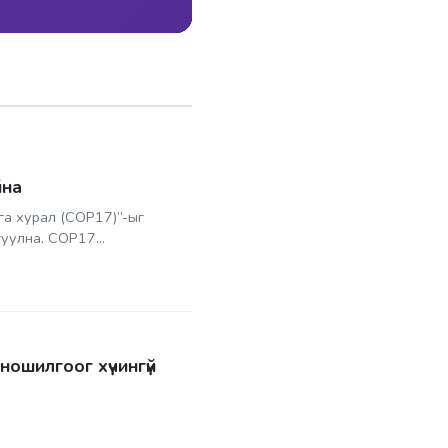
йна
га хурал (COP17)”-ыг
уулна. COP17...
ношилгоог хүчингүй