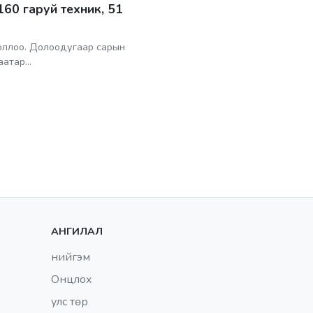
160 гаруй техник, 51
боллоо. Долоодугаар сарын
атар...
АНГИЛАЛ
нийгэм
Онцлох
улс төр