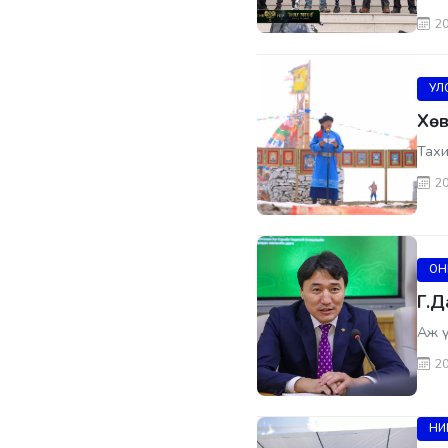
20
УЛ
Хөв
Тахи
20
ОН
Г.Д
Аж ү
20
НИ