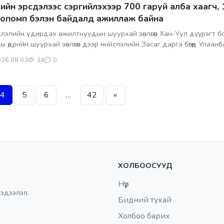
ийн эрсдэлээс сэргийлэхээр 700 гаруй алба хаагч, 
опомп бэлэн байдалд ажиллаж байна
лэлийн удирдах ажилтнуудын шуурхай зөвлөгөөн Хан-Уул дүүрэгт 
ы өдрийн шуурхай зөвлөгөөн дээр нийслэлийн Засаг дарга бөгөөд Улаанба
26.08.03
34
0
4
5
6
…
42
»
ХОЛБООСУУД
Нүүр
эдээлэл.
Бидний тухай
Холбоо барих