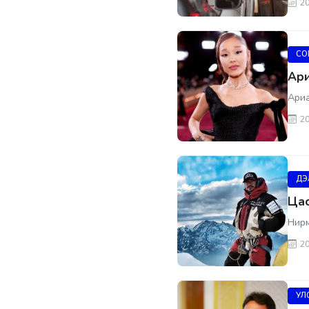
20
СО
Ари
Ариа
20
ДЭ
Цас
Нир
20
УЛ