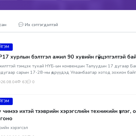
сан
Их сэтгэгдэлтэй
ЙГЭМ
17 хурлын бэлтгэл ажил 90 хувийн гүйцэтгэлтэй ба
жилттэй тэмцэх тухай НҮБ-ын конвенцын Талуудын 17 дугаар Ба
дугаар сарын 17-28-ны өдрүүдэд Улаанбаатар хотод зохион байг
26.08.04
63
0
ЙГЭМ
 чимээ ихтэй тээврийн хэрэгслийн техникийн үзлэг, о
гоно
рийн хэрэгсэл