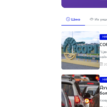
Шинэ
Их унш
НИ
COP
“Цөл
найм
20
НИ
Дуу
бол
тээв