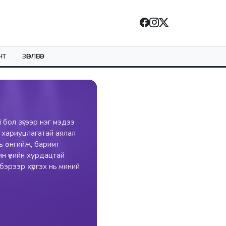
НТ
ЗӨВЛӨГӨӨ
 бол зүгээр нэг мэдээ
 хариуцлагатай аялал
нь өнгийж, баримт
ин үеийн хурдацтай
лбэрээр хүргэх нь миний