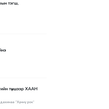
ын тэгш,
йнэ
гийн түншээр ХААН
 дахинаа “Хүннү рок”