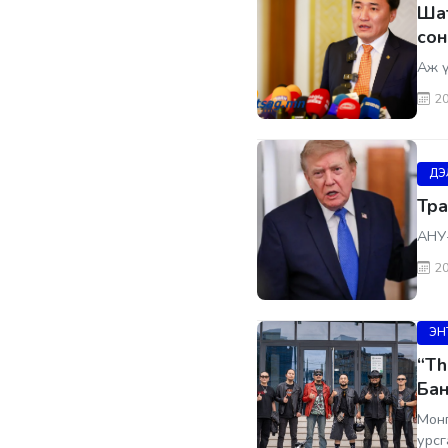
Шат
сон
Аж ү
20
ДЭ
Тра
АНУ-
20
ЭН
“Th
Бан
Монг
урсг