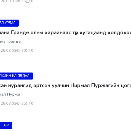
26.08.03
55
0
ЁЛ УРЛАГ
ана Гранде олны хараанаас түр хугацаанд холдохо
на Гранде
26.08.03
30
0
ЛХИЙН ҮЙЛ ЯВДАЛ
ан нурангид өртсөн уулчин Нирмал Пуржагийн цог
мал Пуржа
26.08.03
35
0
С ТӨР