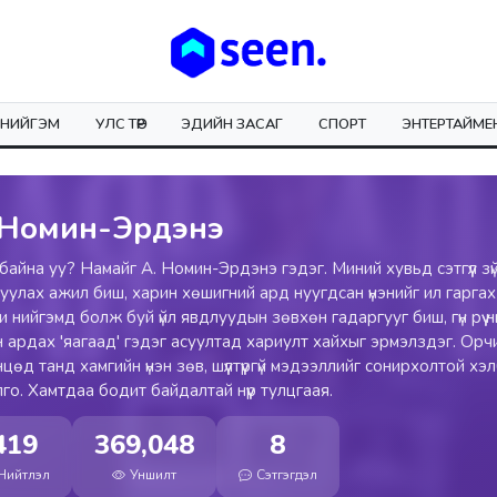
НИЙГЭМ
УЛС ТӨР
ЭДИЙН ЗАСАГ
СПОРТ
ЭНТЕРТАЙМЕ
 Номин-Эрдэнэ
байна уу? Намайг А. Номин-Эрдэнэ гэдэг. Миний хувьд сэтгүүл зүй
улах ажил биш, харин хөшигний ард нуугдсан үнэнийг ил гаргах
и нийгэмд болж буй үйл явдлуудын зөвхөн гадаргууг биш, гүн рүү 
н ардах 'яагаад' гэдэг асуултад хариулт хайхыг эрмэлздэг. Орч
цөд танд хамгийн үнэн зөв, шүүлтүүргүй мэдээллийг сонирхолтой хэ
го. Хамтдаа бодит байдалтай нүүр тулцгаая.
419
369,048
8
Нийтлэл
Уншилт
Сэтгэгдэл