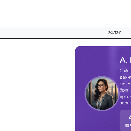
ЭХЛЭЛ
А.
Сайн 
дамжу
юм. Б
бүрий
ертөн
зорил