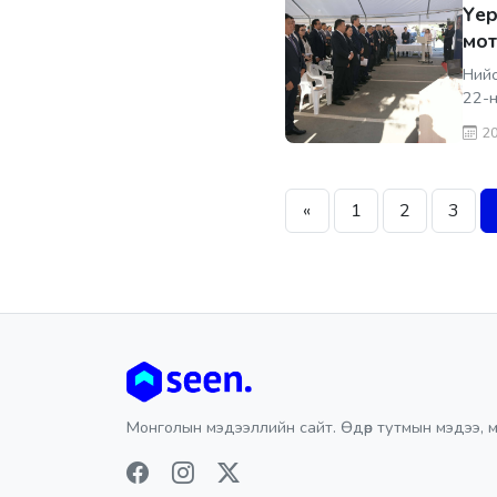
Үер
мот
Нийс
22-н
20
«
1
2
3
Монголын мэдээллийн сайт. Өдөр тутмын мэдээ, м