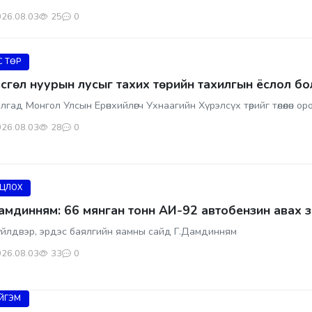
26.08.03
25
0
С ТӨР
сгөл нуурын лусыг тахих төрийн тахилгын ёслол б
лгад Монгол Улсын Ерөнхийлөгч Ухнаагийн Хүрэлсүх төрийг төлөөлөн ор
26.08.03
28
0
ЦЛОХ
амдинням: 66 мянган тонн АИ-92 автобензин авах 
йлдвэр, эрдэс баялгийн яамны сайд Г.Дамдинням
26.08.03
33
0
ЙГЭМ