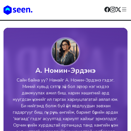
А. Номин-Эрдэнэ
Сайн байна уу? Намайг А. Номин-Эрдэнэ гэдэг.
Миний хувьд сэтгүүл зүй бол зүгээр нэг мэдээ
дамжуулах ажил биш, харин хөшигний ард
нуугдсан үнэнийг ил гаргах хариуцлагатай аялал юм.
Би нийгэмд болж буй үйл явдлуудын зөвхөн
гадаргууг биш, гүн рүү нь өнгийж, баримт бүрийн ардах
'яагаад' гэдэг асуултад хариулт хайхыг эрмэлздэг.
Орчин үеийн хурдацтай ертөнцөд танд хамгийн үнэн