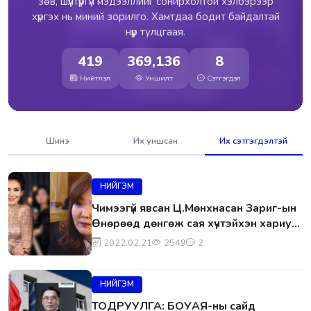
зөв, шүүлтүүргүй мэдээллийг сонирхолтой хэлбэрээр
хүргэх нь миний зорилго. Хамтдаа бодит байдалтай
нүүр тулцгаая.
419
369,136
8
Нийтлэл
Уншилт
Сэтгэгдэл
Шинэ
Их уншсан
Их сэтгэгдэлтэй
НИЙГЭМ
Чимээгүй явсан Ц.Мөнхнасан Зариг-ын
Өнөрөөд дөнгөж сая хүчтэйхэн хариу
барилаа
2022.02.21
2549
2
НИЙГЭМ
ТОДРУУЛГА: БОУАЯ-ны сайд