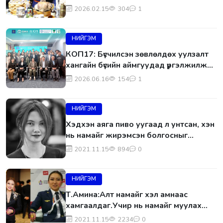
аварга малчин”-аар шалгарч,
2026.02.15
304
1
шагналаа гардан авлаа
НИЙГЭМ
КОП17: Бүсчилсэн зөвлөлдөх уулзалт
хангайн бүсийн аймгуудад үргэлжилж
байна
2026.06.16
154
1
НИЙГЭМ
Хэдхэн аяга пиво уугаад л унтсан, хэн
нь намайг жирэмсэн болгосныг
мэдэхгүй
2021.11.15
894
0
НИЙГЭМ
Т.Амина:Алт намайг хэл амнаас
хамгаалдаг.Учир нь намайг муулах
гэж байсан хүмүүс алт руу минь хараад
2021.11.15
2234
0