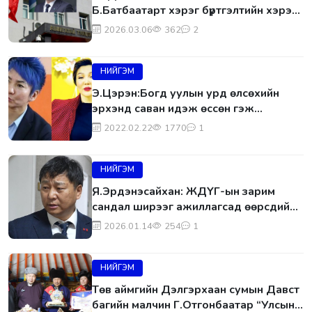
Б.Батбаатарт хэрэг бүртгэлтийн хэрэг
үүсгэн шалгаж байгаа
2026.03.06
362
2
НИЙГЭМ
Э.Цэрэн:Богд уулын урд өлсөхийн
эрхэнд саван идэж өссөн гэж
өөрийнхөө тухай бичсэн хүүхэн Богд
2022.02.22
1770
1
уулын арын их хүрээнд ирэхдээ
НИЙГЭМ
Я.Эрдэнэсайхан: ЖДҮГ-ын зарим
сандал ширээг ажиллагсад өөрсдийн
зардлаар Дарханаас авчирсан
2026.01.14
254
1
НИЙГЭМ
Төв аймгийн Дэлгэрхаан сумын Давст
багийн малчин Г.Отгонбаатар “Улсын