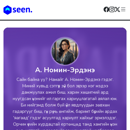
А. Номин-Эрдэнэ
Сайн байна уу? Намайг А. Номин-Эрдэнэ гэдэг.
Миний хувьд сэтгүүл зүй бол зүгээр нэг мэдээ
дамжуулах ажил биш, харин хөшигний ард
нуугдсан үнэнийг ил гаргах хариуцлагатай аялал юм.
Би нийгэмд болж буй үйл явдлуудын зөвхөн
гадаргууг биш, гүн рүү нь өнгийж, баримт бүрийн ардах
'яагаад' гэдэг асуултад хариулт хайхыг эрмэлздэг.
Орчин үеийн хурдацтай ертөнцөд танд хамгийн үнэн