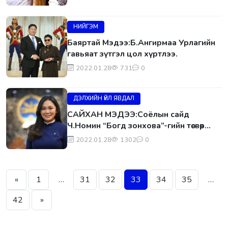
НИЙГЭМ
Баяртай Мэдээ:Б.Ангирмаа Урлагийн
гавьяат зүтгэл цол хүртлээ.
2022.01.28
731
0
ДЭЛХИЙН ҮЙЛ ЯВДАЛ
САЙХАН МЭДЭЭ:Соёлын сайд
Ч.Номин “Богд зонхова”-гийн төсвөөр
тэтгэвэр нэмэхээр болжээ.
2022.01.28
1302
0
«
1
…
31
32
33
34
35
…
42
»