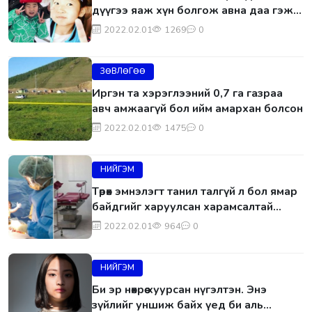
дүүгээ яаж хүн болгож авна даа гэж
бодож байхад юун нохой, муур,
2022.02.01
1269
0
амьтан ёстой гай”
ЗӨВЛӨГӨӨ
Иргэн та хэрэглээний 0,7 га газраа
авч амжаагүй бол ийм амархан болсон
2022.02.01
1475
0
НИЙГЭМ
Төрөх эмнэлэгт танил талгүй л бол ямар
байдгийг харуулсан харамсалтай
явдал гарчээ..
2022.02.01
964
0
НИЙГЭМ
Би эр нөхрөө хуурсан нүгэлтэн. Энэ
зүйлийг уншиж байх үед би аль