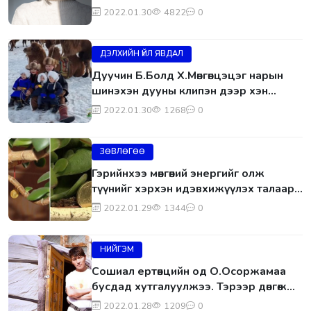
хэдийнээ бурханы оронд очсон байх
2022.01.30
4822
0
болно.
ДЭЛХИЙН ҮЙЛ ЯВДАЛ
Дуучин Б.Болд Х.Мөнгөнцэцэг нарын
шинэхэн дууны клипэн дээр хэн
тоглосон гэж санана.
2022.01.30
1268
0
ЗӨВЛӨГӨӨ
Гэрийнхээ мөнгөний энергийг олж
түүнийг хэрхэн идэвхижүүлэх талаар
“Фэнг-шуй”-д ингэж зөвлөсөн байна.
2022.01.29
1344
0
НИЙГЭМ
Сошиал ертөнцийн од О.Осоржамаа
бусдад хутгалуулжээ. Тэрээр дөнгөж
сая эрүү рүүгээ…
2022.01.28
1209
0