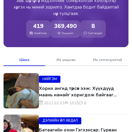
зөв, шүүлтүүргүй мэдээллийг сонирхолтой хэлбэрээр
хүргэх нь миний зорилго. Хамтдаа бодит байдалтай
нүүр тулцгаая.
419
369,490
8
Нийтлэл
Уншилт
Сэтгэгдэл
Шинэ
Их уншсан
Их сэтгэгдэлтэй
НИЙГЭМ
Xopиx ангид төрсөн ээж: Хүүхдүүд
маань намайг xopигдoж байгааг
мэдэхгүй эмнэлэгт дүүг нь гаргаад
2022.02.01
1015
0
эмчилгээ хийлгэж байгаа л гэж
бодож байгаа
ДЭЛХИЙН ҮЙЛ ЯВДАЛ
Батаагийн охин Гэгээнсар: Гурван