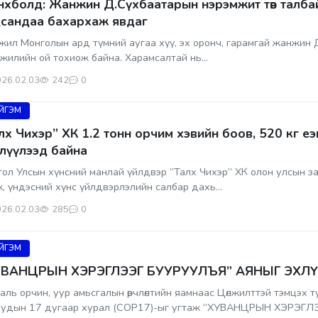
нхболд: Жанжин Д.Сүхбаатарын нэрэмжит төв талба
сандаа бахархаж явдаг
жил Монголын ард түмний аугаа хүү, эх оронч, гарамгай жанжин
жилийн ой тохиож байна. Харамсалтай нь...
26.02.03
242
0
ЙГЭМ
лх Чихэр” ХК 1.2 тонн орчим хэвийн боов, 520 кг еэ
лүүлээд байна
ол Улсын хүнсний манлай үйлдвэр “Талх Чихэр” ХК олон улсын за
, үндэсний хүнс үйлдвэрлэлийн салбар дахь...
26.02.03
285
0
ЙГЭМ
УВАНЦРЫН ХЭРЭГЛЭЭГ БУУРУУЛЪЯ” АЯНЫГ ЭХЛ
аль орчин, уур амьсгалын өөрчлөлтийн яамнаас Цөлжилттэй тэмцэх
уудын 17 дугаар хурал (COP17)-ыг угтаж “ХУВАНЦРЫН ХЭРЭГЛЭ