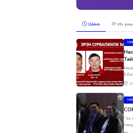
Шинэ
Их унш
НИ
Нас
Тай
Монг
Б.Ба
өнгөр
20
НИ
COP
“Эх 
тэмц