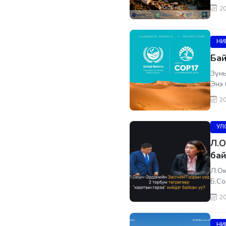
20
НИ
Бай
Зуны
Энэ 
20
УЛС
Л.О
бай
Л.Ою
Б.Со
20
НИ