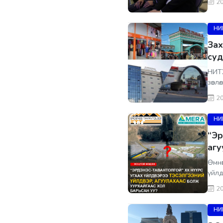
20
НИ
Зах
суд
НИТХ
зөвл
20
НИ
“Эр
агу
Өмнө
үйлд
20
НИ