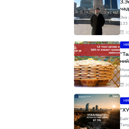
З.Э
чад
Энэ 
133 
20
НИ
“Та
ний
Монг
хийж
20
НИ
“Х
Байг
Тал