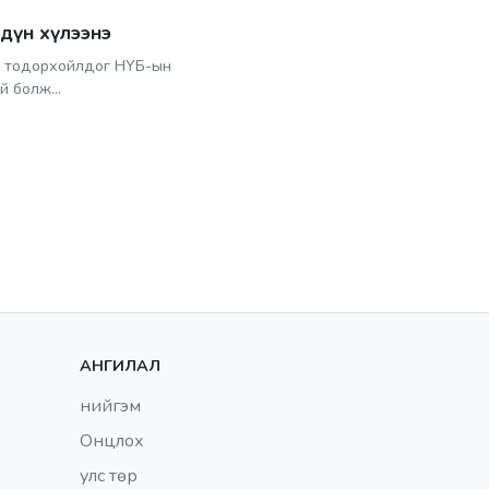
дүн хүлээнэ
эн тодорхойлдог НҮБ-ын
 болж...
АНГИЛАЛ
нийгэм
Онцлох
улс төр