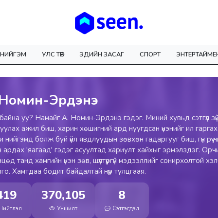
НИЙГЭМ
УЛС ТӨР
ЭДИЙН ЗАСАГ
СПОРТ
ЭНТЕРТАЙМЕ
 Номин-Эрдэнэ
байна уу? Намайг А. Номин-Эрдэнэ гэдэг. Миний хувьд сэтгүүл зүй
улах ажил биш, харин хөшигний ард нуугдсан үнэнийг ил гаргах
и нийгэмд болж буй үйл явдлуудын зөвхөн гадаргууг биш, гүн рүү 
н ардах 'яагаад' гэдэг асуултад хариулт хайхыг эрмэлздэг. Орч
цөд танд хамгийн үнэн зөв, шүүлтүүргүй мэдээллийг сонирхолтой хэ
го. Хамтдаа бодит байдалтай нүүр тулцгаая.
419
370,105
8
Нийтлэл
Уншилт
Сэтгэгдэл