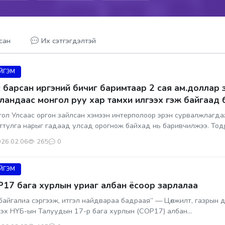
сан
Их сэтгэгдэлтэй
ЙГЭМ
 барсан иргэний бичиг баримтаар 2 сая ам.доллар 
ландаас монгол руу хар тамхи илгээх гэж байгаад
ол Улсаас оргон зайлсан хэмээн интерполоор эрэн сурвалжлагд
ттулга нарыг гадаад улсад орогнож байхад нь баривчилжээ. То
сөн 2025...
26.02.06
265
0
ЙГЭМ
17 бага хурлын уриаг албан ёсоор зарлалаа
байгалиа сэргээж, итгэл найдвараа бадраая” — Цөлжилт, газрын д
эх НҮБ-ын Талуудын 17-р бага хурлын (COP17) албан...