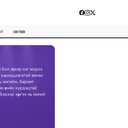
НТ
ЗӨВЛӨГӨӨ
 бол зүгээр нэг мэдээ
 хариуцлагатай аялал
нь өнгийж, баримт
ин үеийн хурдацтай
лбэрээр хүргэх нь миний