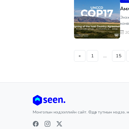
Амж
Энэх
конв
20
«
1
…
15
Монголын мэдээллийн сайт. Өдөр тутмын мэдээ, м