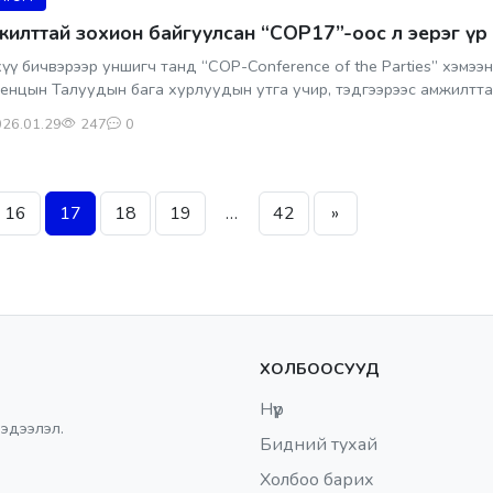
илттай зохион байгуулсан “СОР17”-оос л эерэг үр 
үү бичвэрээр уншигч танд “СОР-Conference of the Parties” хэмэ
енцын Талуудын бага хурлуудын утга учир, тэдгээрээс амжилттай
26.01.29
247
0
16
17
18
19
…
42
»
ХОЛБООСУУД
Нүүр
эдээлэл.
Бидний тухай
Холбоо барих