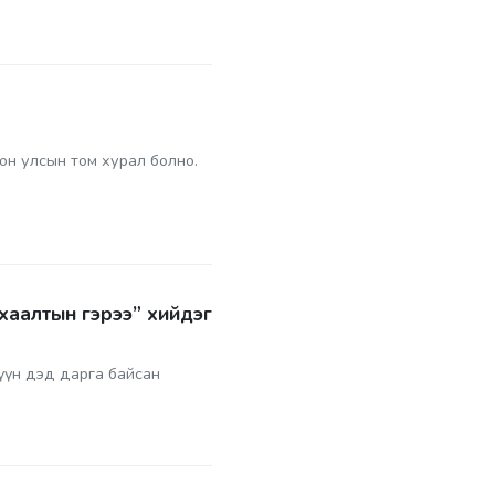
он улсын том хурал болно.
“хаалтын гэрээ” хийдэг
үүн дэд дарга байсан