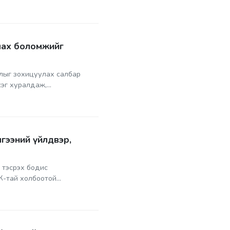
улах боломжийг
жлыг зохицуулах салбар
г хуралдаж,...
лгээний үйлдвэр,
 тэсрэх бодис
-тай холбоотой...