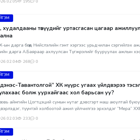
26.02.05
195
0
ЙГЭМ
, худалдааны төвүүдийг уртасгасан цагаар ажиллу
ална
-ын дарга бөгөөд Нийслэлийн гэмт хэргээс урьдчилан сэргийлэх а
өлийн дарга А.Баяраар ахлуулсан Түгжрэлийг бууруулах ажлын хэсэ
26.02.04
268
0
ЙГЭМ
дэнэс-Тавантолгой” ХК нүүрс угаах үйлдвэрээ тэсэ
улахаас болж уурхайгаас хол барьсан уу?
говь аймгийн Цогтцэций сумын нутаг дэвсгэрт маш аюултай буюу
вэрлэдэг, түүнтэй холбоотой ажил үйлчилгээ эрхэлдэг “Мера” ХХК
26.02.03
233
0
ЙГЭМ