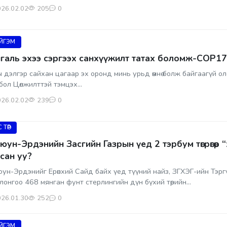
26.02.02
205
0
ЙГЭМ
галь эхээ сэргээх санхүүжилт татах боломж-COP17
 дэлгэр сайхан цагаар эх оронд минь урьд өмнө болж байгаагүй ол
бол Цөлжилттэй тэмцэх...
26.02.02
239
0
 ТӨР
юун-Эрдэнийн Засгийн Газрын үед 2 тэрбум төгрөгөөр 
сан уу?
ун-Эрдэнийг Ерөнхий Сайд байх үед түүний найз, ЗГХЭГ-ийн Тэрг
лонгоо 468 мянган фунт стерлингийн дүн бүхий төрийн...
26.01.30
252
0
ЙГЭМ