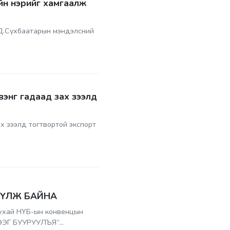
йн нэрийг хамгаалж
 Д.Сүхбаатарын мэндэлсний
вэнг гадаад зах зээлд
х зээлд тогтвортой экспорт
ҮҮЛЖ БАЙНА
 тухай НҮБ-ын конвенцын
ЭГ БУУРУУЛЪЯ”...