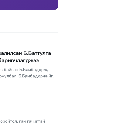
залилсан Б.Баттулга
 баривчлагджээ
аж байсан Б.Бямбадорж,
друулбал, Б.Бямбадоржийг
оройтол, ган гачигтай