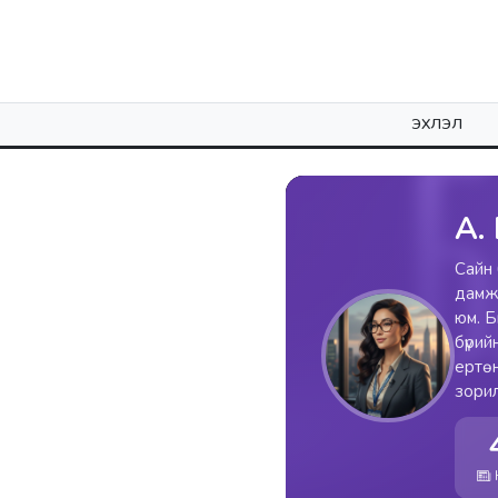
ЭХЛЭЛ
А.
Сайн 
дамжу
юм. Б
бүрий
ертөн
зорил