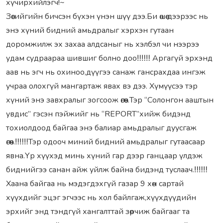
хүчирхийлэгч!~
Зөөсийгийн бичсэн бүхэн үнэн шүү дээ.Би өшөө дээрээс нь
энэ хүний бидний амьдралыг хэрхэн гутаан
доромжилж эх захаа алдсаныг нь хэлбэл чи нээрээ
удам судраараа шившиг болно доо‼‼‼ Аргагүй эрхэнд
аав нь эгч нь охиноо,дүүгээ санаж гансрахдаа ингэж
учраа олохгүй мангартаж явах вэ дээ. Хүмүүсээ тэр
хүний энэ завхралыг зогсоож өгөөч.Тэр “Солонгон ааштын
увдис” гэсэн пэйжийг нь “REPORT”хийж бидэнд
тохиолдоод байгаа энэ балиар амьдралыг дуусгаж
өгөөч.‼‼‼Тэр одооч миний бидний амьдралыг гутаасаар
явна.Үр хүүхэд минь хүний гар дээр ганцаар үлдэж
биднийгээ санан айж уйлж байна бидэнд туслаач.‼‼‼
Хаана байгаа нь мэдэгдэхгүй газар 9 хөн сартай
хүүхдийг эцэг эгчээс нь хол байлгаж,хүүхдүүдийн
эрхийг энд тэндгүй хангалттай зөрчиж байгааг та