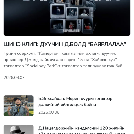
ШИНЭ КЛИП: ДУУЧИН Д.БОЛД “БАЯРЛАЛАА”
Төрийн соёрхолт, “Камертон” хамтлагийн ахлагч, дуучин,
продюсер Д.Болд наймдугаар сарын 15-нд “Хайрын хүч”
тоглолтоо “Socialpay Park”-т тоглолтоо толилуулах гэж буй…
2026.08.07
Б.Энхсайхан: Морин хуурын эгшгээр
дэлхийтэй ойлголцож байна
2026.08.06
Д.Нацагдоржийн мэндэлсний 120 жилийн
ойд зориулсан эрдэм шинжилгээний хурал