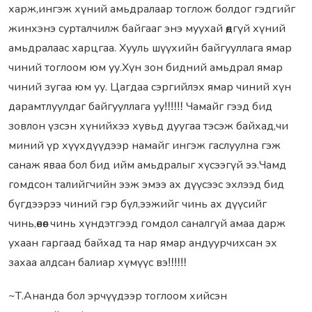
харж,ингэж хүний амьдралаар тоглож болдог гэдгийг
жинхэнэ сурталчилж байгааг энэ муухай өөдгүй хүний
амьдралаас харцгаа. Хууль шүүхийн байгууллага ямар
чиний тоглоом юм уу.Хүн зон бидний амьдрал ямар
чиний зугаа юм уу. Цагдаа сэргийлэх ямар чиний хүн
дарамтлуулдаг байгууллага уу‼‼‼ Чамайг гээд бид
зовлон үзсэн хүнийхээ хувьд дуугаа тэсэж байхад,чи
миний үр хүүхдүүдээр намайг ингэж гаслуулна гэж
санаж яваа бол бид ийм амьдралыг хүсээгүй ээ.Чамд
гомдсон талийгчийн ээж эмээ ах дүүсээс эхлээд бид
бүгдээрээ чиний гэр бүл,ээжийг чинь ах дүүсийг
чинь,өвөөг чинь хүндэтгээд гомдол саналгүй амаа дарж
ухаан гаргаад байхад та нар ямар андуурчихсан эх
захаа алдсан балиар хүмүүс вэ‼‼‼
~Т.Ананда бол эрчүүдээр тоглоом хийсэн