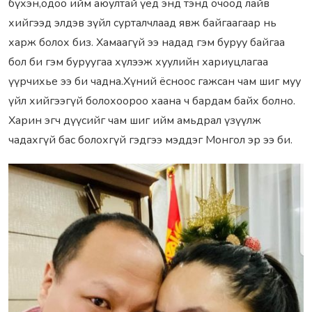
бүхэн,одоо ийм аюултай үед энд тэнд очоод лайв
хийгээд элдэв зүйл сурталчлаад явж байгаагаар нь
харж болох биз. Хамаагүй ээ надад гэм буруу байгаа
бол би гэм буруугаа хүлээж хуулийн хариуцлагаа
үүрчихье ээ би чадна.Хүний ёсноос гажсан чам шиг муу
үйл хийгээгүй болохоороо хаана ч бардам байх болно.
Харин эгч дүүсийг чам шиг ийм амьдрал үзүүлж
чадахгүй бас болохгүй гэдгээ мэддэг Монгол эр ээ би.