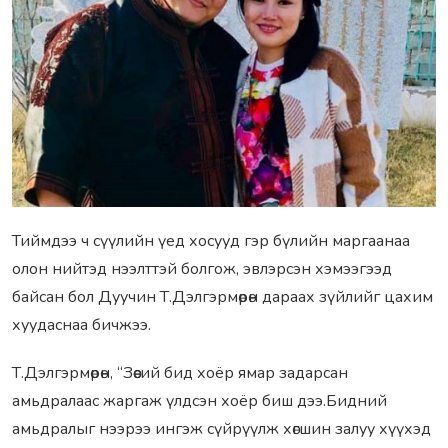
Тиймдээ ч сүүлийн үед хосууд гэр бүлийн маргаанаа
олон нийтэд нээлттэй болгож, эвлэрсэн хэмээгээд
байсан бол Дуучин Т.Дэлгэрмөрөн дараах зүйлийг цахим
хуудаснаа бичжээ.
Т.Дэлгэрмөрөн, “Зөөсий бид хоёр ямар задарсан
амьдралаас жаргаж үлдсэн хоёр биш дээ.Бидний
амьдралыг нээрээ ингэж сүйрүүлж хөгшин залуу хүүхэд