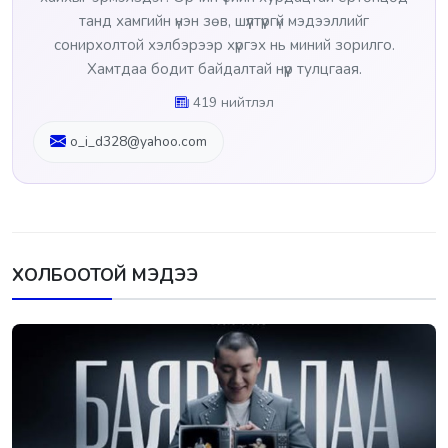
танд хамгийн үнэн зөв, шүүлтүүргүй мэдээллийг
сонирхолтой хэлбэрээр хүргэх нь миний зорилго.
Хамтдаа бодит байдалтай нүүр тулцгаая.
419 нийтлэл
o_i_d328@yahoo.com
ХОЛБООТОЙ МЭДЭЭ