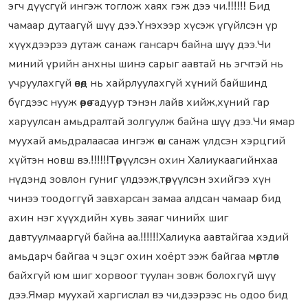
эгч дүүсгүй ингэж тоглож хаях гэж дээ чи.‼‼‼ Бид
чамаар дутаагүй шүү дээ.Үнэхээр хүсэж үгүйлсэн үр
хүүхдээрээ дутаж санаж гансарч байна шүү дээ.Чи
миний үрийн анхны шинэ сарыг аавтай нь эгчтэй нь
учруулахгүй өвөөд нь хайрлуулахгүй хүний байшинд
бүгдээс нууж өөрөө гадуур тэнэн лайв хийж,хүний гар
харуулсан амьдралтай золгуулж байна шүү дээ.Чи ямар
муухай амьдралаасаа ингэж өш санаж үлдсэн хэрцгий
хүйтэн новш вэ.‼‼‼Төрүүлсэн охин Халиукаагийнхаа
нүдэнд зовлон гуниг үлдээж,төрүүлсэн эхийгээ хүн
чинээ тоодоггүй завхарсан замаа алдсан чамаар бид
ахин нэг хүүхдийн хувь заяаг чинийх шиг
давтуулмааргүй байна аа.‼‼‼Халиука аавтайгаа хэдий
амьдарч байгаа ч эцэг охин хоёрт ээж байгаа мөртлөө
байхгүй юм шиг хорвоог туулан зовж болохгүй шүү
дээ.Ямар муухай харгислал вэ чи,дээрээс нь одоо бид