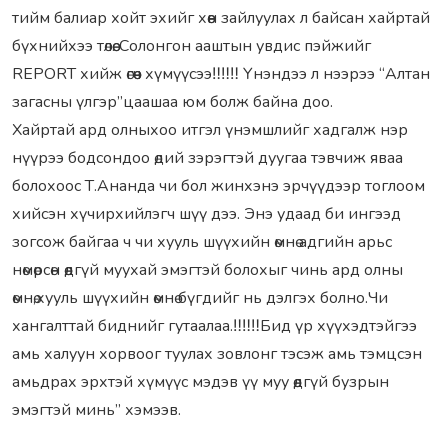
тийм балиар хойт эхийг хөөн зайлуулах л байсан хайртай
бүхнийхээ төлөө. Солонгон ааштын увдис пэйжийг
REPORT хийж өгөөч хүмүүсээ‼‼‼ Үнэндээ л нээрээ “Алтан
загасны үлгэр”цаашаа юм болж байна доо.
Хайртай ард олныхоо итгэл үнэмшлийг хадгалж нэр
нүүрээ бодсондоо өдий зэрэгтэй дуугаа тэвчиж яваа
болохоос Т.Ананда чи бол жинхэнэ эрчүүдээр тоглоом
хийсэн хүчирхийлэгч шүү дээ. Энэ удаад би ингээд
зогсож байгаа ч чи хууль шүүхийн өмнө адгийн арьс
нөмөрсөн өөдгүй муухай эмэгтэй болохыг чинь ард олны
өмнө,хууль шүүхийн өмнө бүгдийг нь дэлгэх болно.Чи
хангалттай биднийг гутаалаа.‼‼‼Бид үр хүүхэдтэйгээ
амь халуун хорвоог туулах зовлонг тэсэж амь тэмцсэн
амьдрах эрхтэй хүмүүс мэдэв үү муу өөдгүй бузрын
эмэгтэй минь” хэмээв.