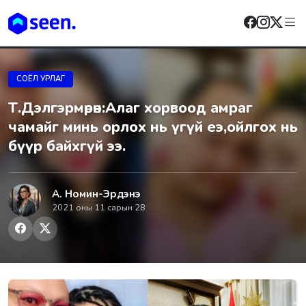
СОЁЛ УРЛАГ
Т.Дэлгэрмөрөн:Алаг хорвоод амраг
чамайг минь орлох нь үгүй еэ,ойлгох нь
бүүр байхгүй ээ.
А. Номин-Эрдэнэ
2021 оны 11 сарын 28