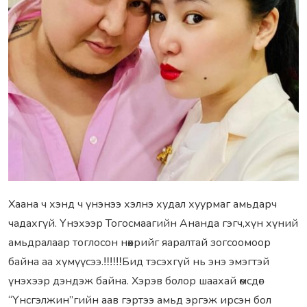
Хаана ч хэнд ч үнэнээ хэлнэ худал хуурмаг амьдарч
чадахгүй. Үнэхээр Тогосмаагийн Ананда гэгч,хүн хүний
амьдралаар тоглосон нөхрийг яаралтай зогсоомоор
байна аа хүмүүсээ.‼‼‼Бид тэсэхгүй нь энэ эмэгтэй
үнэхээр дэндэж байна. Хэрэв болор шаахай өмсдөг
“Үнсгэлжин”гийн аав гэртээ амьд эргэж ирсэн бол