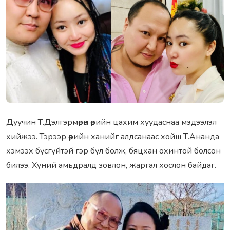
Дуучин Т.Дэлгэрмөрөн өөрийн цахим хуудаснаа мэдээлэл
хийжээ. Тэрээр өөрийн ханийг алдсанаас хойш Т.Ананда
хэмээх бүсгүйтэй гэр бүл болж, бяцхан охинтой болсон
билээ. Хүний амьдралд зовлон, жаргал хослон байдаг.