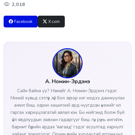
2,018
Facebook
X.com
А. Номин-Эрдэнэ
Сайн байна уу? Намайг А. Номин-Эрдэнэ гэдэг.
Миний хувьд сэтгүүл зүй бол зүгээр нэг мэдээ дамжуулах
ажил биш, харин хөшигний ард нуугдсан үнэнийг ил
гаргах хариуцлагатай аялал юм. Би нийгэмд болж буй
үйл явдлуудын зөвхөн гадаргууг биш, гүн рүү нь өнгийж,
баримт бүрийн ардах 'яагаад' гэдэг асуултад хариулт
хайхыг эрмэлздэг. Орчин үеийн хурдацтай ертөнцөд