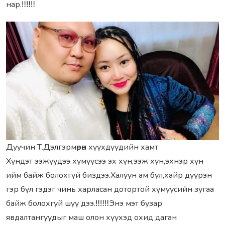
нар.‼‼‼
Дуучин Т.Дэлгэрмөрөн хүүхдүүдийн хамт
Хүндэт ээжүүдээ хүмүүсээ эх хүн,ээж хүн,эхнэр хүн
ийм байж болохгүй биздээ.Халуун ам бүл,хайр дүүрэн
гэр бүл гэдэг чинь харласан дотортой хүмүүсийн зугаа
байж болохгүй шүү дээ.‼‼‼Энэ мэт бузар
явдалтангуудыг маш олон хүүхэд охид даган