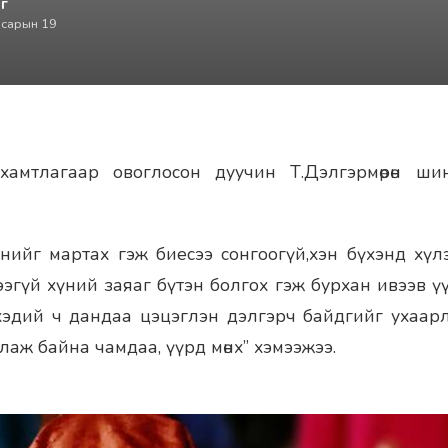
г
 сарын 19
хамтлагаар овоглосон дуучин Т.Дэлгэрмөрөн ш
нийг мартах гэж биесээ сонгоогүй,хэн бүхэнд хүлээн
эгүй хүний заяаг бүтэн болгох гэж бурхан ивээв ү
хэдий ч дандаа цэцэглэн дэлгэрч байдгийг ухаарл
лаж байна чамдаа, үүрд мөнх” хэмээжээ.