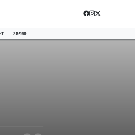
НТ
ЗӨВЛӨГӨӨ