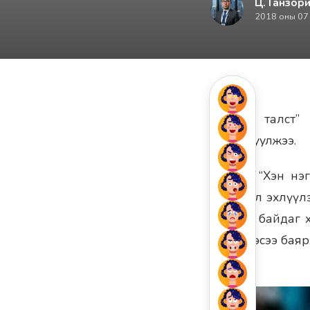
Ц. Ганзори
2018 оны 07
“Номин талст” 
танилцуулжээ.
Тэрээр: “Хэн нэг
амьдрал эхлүүлэ
бараан байдаг 
сэтгэлээсээ баяр
1