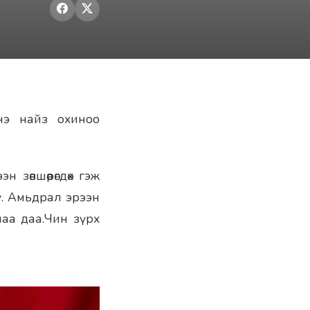
инэ найз охиноо
 зөвшөөрөгдөх гэж
ү. Амьдрал эрээн
аа даа.Чин зүрх