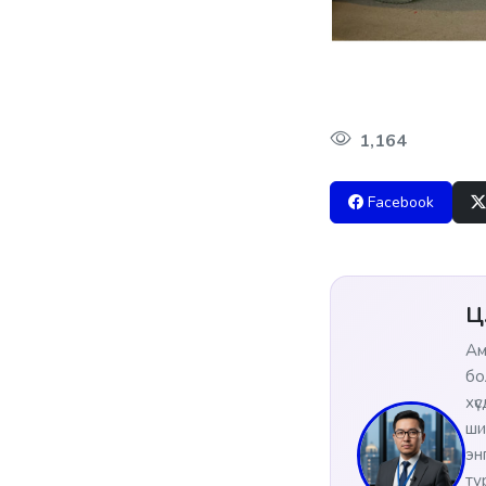
1,164
Facebook
Ц
Ам
бо
хү
ши
эн
ту