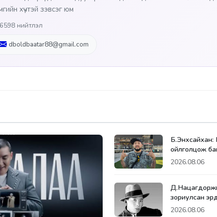
мгийн хүчтэй зэвсэг юм
6598 нийтлэл
dboldbaatar88@gmail.com
Б.Энхсайхан:
ойлголцож ба
2026.08.06
Д.Нацагдоржи
зориулсан эр
2026.08.06