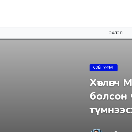
ЭХЛЭЛ
СОЁЛ УРЛАГ
Хөтлөгч
болсон ч
түмнээс