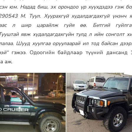
эсэн юм. Надад биш, эх орондоо үр хүүхдэдээ гэж бо
90543 М. Туул. Хуурахгүй худалдагдахгүй үнэнч 
аас л шир царайлж гуйя өө. Битгий гуйлга
ууштай явж худалдагдахгүйн тулд л ийм сонголт х
лалаа. Шууд хуулгаа оруулаарай ил тод байсан дээр.
эй“
гэжээ. Одоогийн байдлаар түүний дансанд 1
а аж.