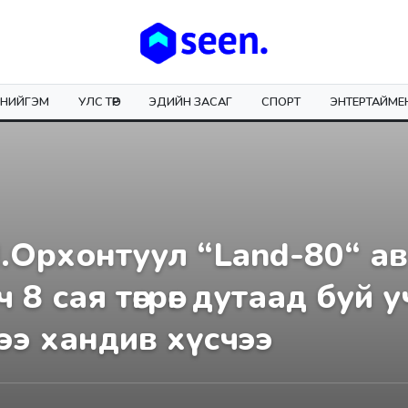
НИЙГЭМ
УЛС ТӨР
ЭДИЙН ЗАСАГ
СПОРТ
ЭНТЕРТАЙМЕ
 М.Орхонтуул “Land-80“ а
 8 сая төгрөг дутаад буй 
ээ хандив хүсчээ