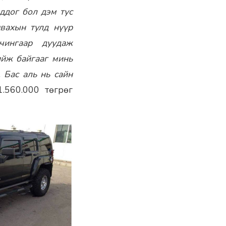
ддог бол дэм тус
явахын тулд нүүр
чингаар дуудаж
ийж байгааг минь
 Бас аль нь сайн
.560.000 төгрөг