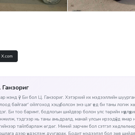
X.com
. Ганзориг
ар мэнд үү? Би бол Ц. Ганзориг. Хэтэрхий их мэдээллийн шуурган
лоод байгааг' ойлгоход хэцүү болсон энэ цаг үед би таны логик х
сдэг. Би тоо баримт, бодлогын шийдвэр болон улс төрийн нүүдлүүд
нжилж, тэдгээр нь таны амьдралд, манай улсын ирээдүйд ямар нө
гийнээр тайлбарлаж өгдөг. Миний зарчим бол сэтгэл хөдлөлөөр
ршлага дээр үндэслэж дуугарах. Бодит мэдээлэл бол зөв шийдв