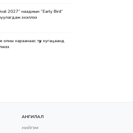
ival 2027” наадмын “Early Bird”
луулагдаж эхэллээ
е олны хараанаас түр хугацаанд
лжээ
АНГИЛАЛ
нийгэм