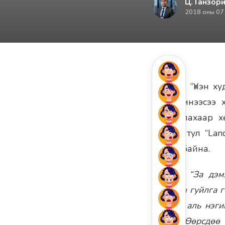
Ц. Ганзори
2018 оны 07
Үзэгчдэд “Үнэн 
ард түмнээсээ 
хамгаалахаар х
байгаа тул “Lan
хүссэн байна.
Тэрээр:
“За дэм
машины гуйлга г
унааны аль нэги
байна. Өөрсдөө