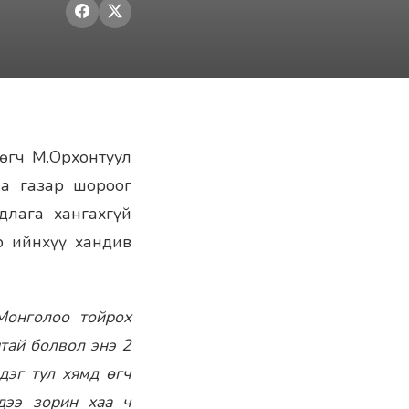
лөгч М.Орхонтуул
аа газар шороог
длага хангахгүй
ир ийнхүү хандив
Монголоо тойрох
тай болвол энэ 2
дэг тул хямд өгч
дээ зорин хаа ч