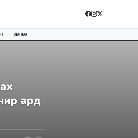
НТ
ЗӨВЛӨГӨӨ
вах
учир ард