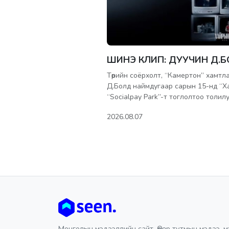
ШИНЭ КЛИП: ДУУЧИН Д.
Төрийн соёрхолт, “Камертон” хамтл
Д.Болд наймдугаар сарын 15-нд “Х
“Socialpay Park”-т тоглолтоо толил
2026.08.07
Монголын мэдээллийн сайт. Өдөр тутмын мэдээ, м