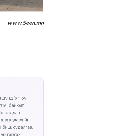
www.Seen.mn
 дунд 'яг юу
өтөч байхыг
ийг задлан
лөө үзүүлэхийг
 биш, судалгаа,
эр гаргах