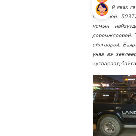
гацахгүй явах г
болоорой. 50372
номын найзууд
доромжлоорой. Т
ойлгоорой. Баяр
унаа вэ зөвлөөр
цуглараад байга