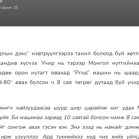
г
 сарын 18
худлын дэнс“ нэвтрүүлгээрээ танил болоод буй хөт
хандив хүсчээ. Учир нь тэрээр Монгол нутгийнх
өдөө орон нутагт явахад “Prius“ машин нь шаар
d-80“ авах болсон ч 8 сая төгрөг дутаад буй уч
жигч найзуудаасаа шууд шир царайлж нэг удаа 
уйя. Би машинаа зараад 10 саятай болсон нэмж 8 сая
йг сонгож авах гэсэн юм. Энэ эзэд нь намайг дэмж
 ирж үзүүллээ. Ард түмнийхээ нүд чих хийх үйлс