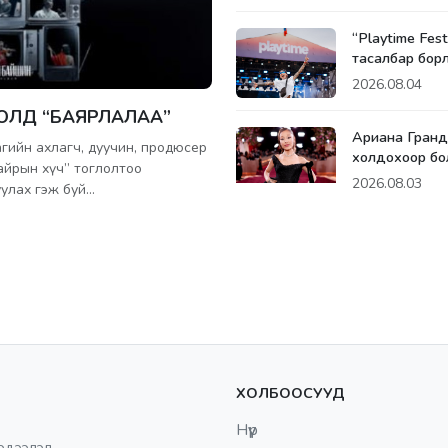
“Playtime Fest
тасалбар бор
2026.08.04
БОЛД “БАЯРЛАЛАА”
Ариана Гранд
агийн ахлагч, дуучин, продюсер
холдохоор бо
айрын хүч” тоглолтоо
2026.08.03
уулах гэж буй…
ХОЛБООСУУД
Нүүр
эдээлэл.