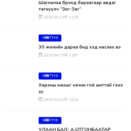
Шагналаа брэнд бараагаар авдаг
тагнуулч “Зиг-Заг”
2019.05.13
1178
ЧӨЛӨӨТ ТҮҮХ
30 жилийн дараа бид хэд наслах вэ
2019.04.17
1297
ЧӨЛӨӨТ ТҮҮХ
Хархны махыг хачин гоё амттай гэнэ
үү
2019.04.01
1013
ЧӨЛӨӨТ ТҮҮХ
УЛААН БАЛ- А.ОТГОНБААТАР