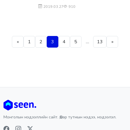
2019.03.27
910
Posts pagination
«
1
2
3
4
5
…
13
»
Монголын мэдээллийн сайт. Өдөр тутмын мэдээ, мэдээлэл.