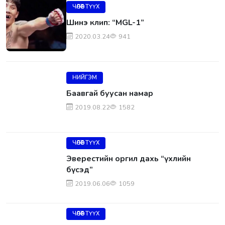
ЧӨЛӨӨТ ТҮҮХ
Шинэ клип: “MGL-1”
2020.03.24
941
НИЙГЭМ
Баавгай буусан намар
2019.08.22
1582
ЧӨЛӨӨТ ТҮҮХ
Эверестийн оргил дахь “үхлийн
бүсэд”
2019.06.06
1059
ЧӨЛӨӨТ ТҮҮХ