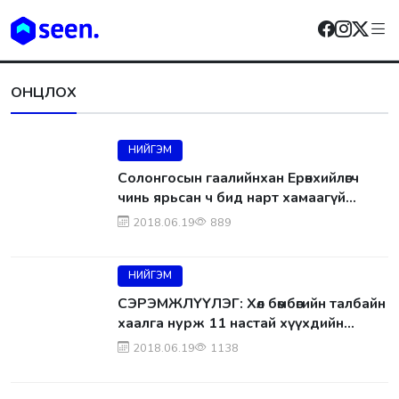
ОНЦЛОХ
НИЙГЭМ
Солонгосын гаалийнхан Ерөнхийлөгч
чинь ярьсан ч бид нарт хамаагүй
гэжээ
2018.06.19
889
НИЙГЭМ
СЭРЭМЖЛҮҮЛЭГ: Хөл бөмбөгийн талбайн
хаалга нурж 11 настай хүүхдийн
аминд хүрчээ
2018.06.19
1138