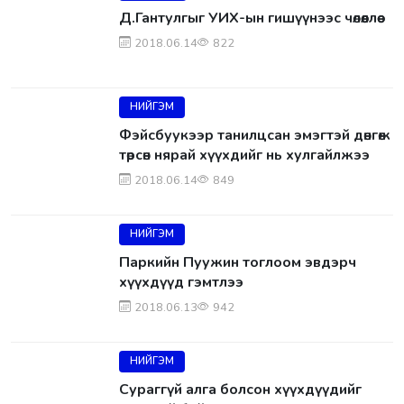
Д.Гантулгыг УИХ-ын гишүүнээс чөлөөллөө
2018.06.14
822
НИЙГЭМ
Фэйсбуукээр танилцсан эмэгтэй дөнгөж
төрсөн нярай хүүхдийг нь хулгайлжээ
2018.06.14
849
НИЙГЭМ
Паркийн Пуужин тоглоом эвдэрч
хүүхдүүд гэмтлээ
2018.06.13
942
НИЙГЭМ
Сураггүй алга болсон хүүхдүүдийг