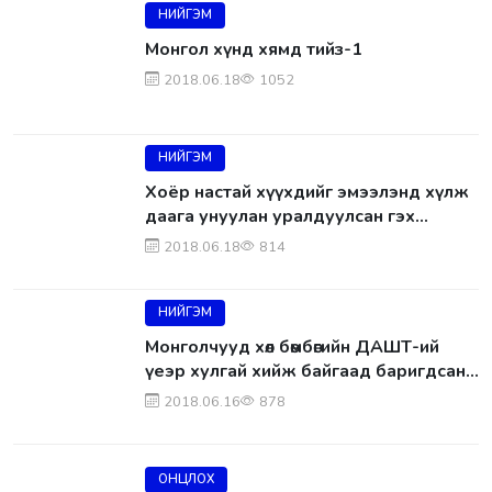
НИЙГЭМ
Монгол хүнд хямд тийз-1
2018.06.18
1052
НИЙГЭМ
Хоёр настай хүүхдийг эмээлэнд хүлж
даага унуулан уралдуулсан гэх
этгээдүүдэд хариуцлага тооцсон гэв
2018.06.18
814
НИЙГЭМ
Монголчууд хөл бөмбөгийн ДАШТ-ий
үеэр хулгай хийж байгаад баригдсан
гэв
2018.06.16
878
ОНЦЛОХ