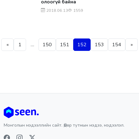
олоогүй байна
2018.06.13
1559
Posts pagination
«
1
…
150
151
152
153
154
»
Монголын мэдээллийн сайт. Өдөр тутмын мэдээ, мэдээлэл.