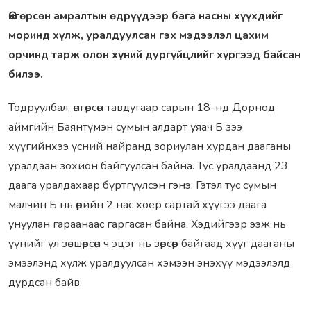
Өнгөрсөн амралтын өдрүүдээр бага насны хүүхдийг
моринд хүлж, уралдуулсан гэх мэдээлэл цахим
орчинд тарж олон хүний дургүйцлийг хүргээд байсан
билээ.
Тодруулбал, өнгөрсөн тавдугаар сарын 18-нд Дорнод
аймгийн Баянтүмэн сумын алдарт уяач Б зээ
хүүгийнхээ үсний найранд зориулан хурдан дааганы
уралдаан зохион байгуулсан байна. Тус уралдаанд 23
даага уралдахаар бүртгүүлсэн гэнэ. Гэтэл тус сумын
малчин Б нь өөрийн 2 нас хоёр сартай хүүгээ даага
унуулан гараанаас гаргасан байна. Хэдийгээр ээж нь
үүнийг үл зөвшөөрсөн ч эцэг нь зөрсөөр байгаад хүүг дааганы
эмээлэнд хүлж уралдуулсан хэмээн энэхүү мэдээлэлд
дурдсан байв.