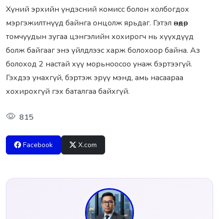
Хүний эрхийн үндэсний комисс болон холбогдох
мэргэжилтнүүд байнга онцолж ярьдаг. Гэтэл өнөөдөр
томчуудын зугаа цэнгэлийн хохирогч нь хүүхдүүд
болж байгааг энэ үйлдлээс харж болохоор байна. Аз
болоход 2 настай хүү морьноосоо унаж бэртээгүй.
Гэхдээ унахгүй, бэртэж эрүү мэнд, амь насаараа
хохирохгүй гэх баталгаа байхгүй.
815
Facebook
X.com