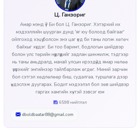
Ц. Ганзориг
Амар мэнд үү? Би бол Ц. Ганзориг. Хэтэрхий их
мэдээллийн шуурган дунд 'яг юу болоод байгааг'
ойлгоход хэцүү болсон энэ цаг үед би таны логик хөтөч
байхыг хүсдэг. Би тоо баримт, бодлогын шийдвэр
болон улс төрийн нүүдлүүдийг задлан шинжилж, тэдгээр
нь таны амьдралд, манай улсын ирээдүйд ямар нөлөө
үзүүлэхийг энгийнээр тайлбарлаж өгдөг. Миний зарчим
бол сэтгэл хөдлөлөөр биш, судалгаа, туршлага дээр
үндэслэж дуугарах. Бодит мэдээлэл бол зөв шийдвэр
гаргах хамгийн хүчтэй зэвсэг юм
6598 нийтлэл
dboldbaatar88@gmail.com