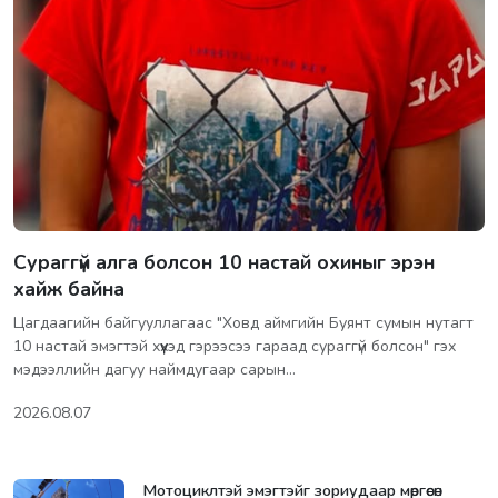
Сураггүй алга болсон 10 настай охиныг эрэн
хайж байна
Цагдаагийн байгууллагаас "Ховд аймгийн Буянт сумын нутагт
10 настай эмэгтэй хүүхэд гэрээсээ гараад сураггүй болсон" гэх
мэдээллийн дагуу наймдугаар сарын…
2026.08.07
Мотоциклтэй эмэгтэйг зориудаар мөргөсөн