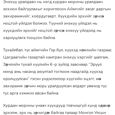
Энэхүү уралдаан нь нэгд,хурдан морины уралдаан
зохион байгуулахыг хориглосон Аймгийг засаг даргын
захирамжийг, хоёрдугаарт, Хүүхдийн эрхийг зөрчсөн
ноцтой үйлдэл болжээ. Түүний энэхүү үйлдэл нь
хүүхдийн эрхийг ноцтой зөрчсөн энэхүү үйлдэлд нь
хариуцлага тооцсон байна.
Тухайлбал, тус аймгийн Гэр бүл, хүүхэд хөгжлийн газраас
Цагдаагийн газартай хамтран энэхүү хэргийг шалгаж,
Зөрчлийн тухай хуулийн 6-р зүйлд зааснаар “Эрүүл
мэнд амь насанд аюултай тоглоом наадгайд хүүхэд
оролцуулсан” гэсэн үндэслэлээр хүүгийн эцэгт, мөн
захирамж зөрчин морь уралдуулсан алдарт уяачид тус
тус арга хэмжээ авсан байна.
Хурдан морины унаач хүүхдүүд тэвчишгүй хүнд хөдөлмөр
эрхэлж, эрх нь зөрчигдөж байгаа талаар Монгол Улсын