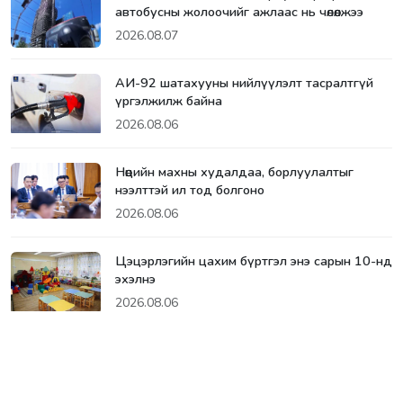
автобусны жолоочийг ажлаас нь чөлөөлжээ
2026.08.07
АИ-92 шатахууны нийлүүлэлт тасралтгүй
үргэлжилж байна
2026.08.06
Нөөцийн махны худалдаа, борлуулалтыг
нээлттэй ил тод болгоно
2026.08.06
Цэцэрлэгийн цахим бүртгэл энэ сарын 10-нд
эхэлнэ
2026.08.06