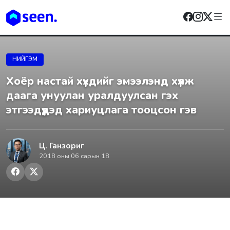
НИЙГЭМ
Хоёр настай хүүхдийг эмээлэнд хүлж
даага унуулан уралдуулсан гэх
этгээдүүдэд хариуцлага тооцсон гэв
Ц. Ганзориг
2018 оны 06 сарын 18