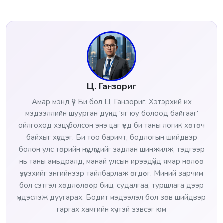
Ц. Ганзориг
Амар мэнд үү? Би бол Ц. Ганзориг. Хэтэрхий их
мэдээллийн шуурган дунд 'яг юу болоод байгааг'
ойлгоход хэцүү болсон энэ цаг үед би таны логик хөтөч
байхыг хүсдэг. Би тоо баримт, бодлогын шийдвэр
болон улс төрийн нүүдлүүдийг задлан шинжилж, тэдгээр
нь таны амьдралд, манай улсын ирээдүйд ямар нөлөө
үзүүлэхийг энгийнээр тайлбарлаж өгдөг. Миний зарчим
бол сэтгэл хөдлөлөөр биш, судалгаа, туршлага дээр
үндэслэж дуугарах. Бодит мэдээлэл бол зөв шийдвэр
гаргах хамгийн хүчтэй зэвсэг юм