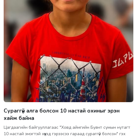
Сураггүй алга болсон 10 настай охиныг эрэн
хайж байна
Цагдаагийн байгууллагаас "Ховд аймгийн Буянт сумын нутагт
10 настай эмэгтэй хүүхэд гэрээсээ гараад сураггүй болсон" гэх