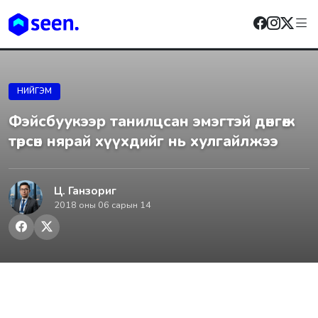
НИЙГЭМ
Фэйсбуукээр танилцсан эмэгтэй дөнгөж
төрсөн нярай хүүхдийг нь хулгайлжээ
Ц. Ганзориг
2018 оны 06 сарын 14