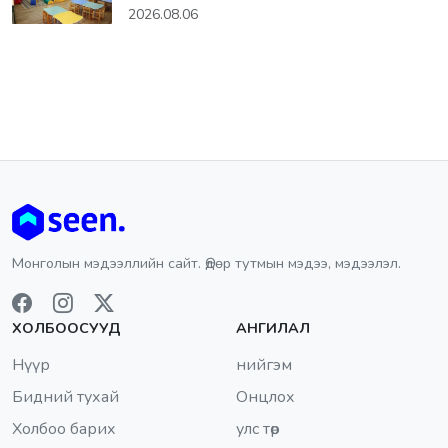
2026.08.06
Монголын мэдээллийн сайт. Өдөр тутмын мэдээ, мэдээлэл.
ХОЛБООСУУД
АНГИЛАЛ
Нүүр
нийгэм
Бидний тухай
Онцлох
Холбоо барих
улс төр