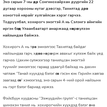
Энэ сарын 7-ны өдөр Сонгинохайрхан дүүргийн 22
дугаар хорооны нутаг дэвсгэр, Тахилтад дөрөв
хоногтой нярайг хулгайлсан хэрэг гарчээ.
Тодруулбал, хохирогч эмэгтэй А нь Сэлэнгэ аймгийн
иргэн бөгөөд Улаанбаатарт амаржаад нөхрөө хүлээн
найзындаа байжээ.
Xохирогч А нь төрөх эмнэлгээс Тахилтад байдаг
найзындаа гарч, хөдөөнөөс нөхрөө ирж авахыг хүлээж байх үед
гарчээ. Цахим сүлжээгээр танилцсан эмэгтэй
түүнийг эмнэлгээс гараад удаагүй байхад нь дахин
чатлаж “Танай хүүхдэд бэлэг өгөх гэсэн юм. Гэрийн хаягаа
заагаад өгөөч” хэмээгээд, энэ сарын 4-ний орой найзынх
нь гэрт бэлэг бариад иржээ.
Фэйсбүүк хуудасны “Ээжүүдийн групп”-с танилцсан
шинэхэн танил нь хохирогчийн хүүхдэд бэлэг өгнө