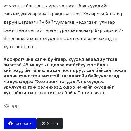
хэмээн найзынд нь ирж хоносон бөгөөд хүүхдийг
салхилуулахаар авч гараад зугтжээ. Хохирогч А нь тэр
даруй цагдаагийн байгууллагад мэдэгдэж, улмаар
сэжигтэн эмэгтэйг эрэн сурвалжилснаар 6-р сарын 7-
8-нд шилжих шөнө хүүхдийг эсэн мэнд олж ээжид нь
хүлээлгэн өгчээ.
Хохирогчийн хэлж буйгаар, хүүхэд аваад зугтсан
эмэгтэй 45 минутын дараа фейсбүүкээс блок
хийгээд, би төрчихлөө гэсэн пост оруулсан байсан гэжээ.
Харин сэжигтэн эмэгтэй цагдаагийн байгууллагад
мэдүүлэхдээ “Хохирогч гэгдэх А ньхүүхдээ
үрчлүүлнэ гэж хэлчихээд одоо намайг хүүхдийг
хулгайлсан мэтээр гүтгэж байна” хэмээжээ.
851
Facebook
X.com