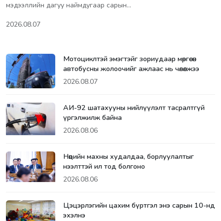
мэдээллийн дагуу наймдугаар сарын…
2026.08.07
Мотоциклтэй эмэгтэйг зориудаар мөргөсөн
автобусны жолоочийг ажлаас нь чөлөөлжээ
2026.08.07
АИ-92 шатахууны нийлүүлэлт тасралтгүй
үргэлжилж байна
2026.08.06
Нөөцийн махны худалдаа, борлуулалтыг
нээлттэй ил тод болгоно
2026.08.06
Цэцэрлэгийн цахим бүртгэл энэ сарын 10-нд
эхэлнэ