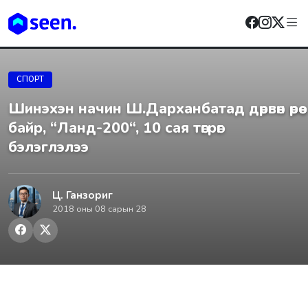
СПОРТ
Шинэхэн начин Ш.Дарханбатад дөрвөн өрөө
байр, “Ланд-200“, 10 сая төгрөг
бэлэглэлээ
Ц. Ганзориг
2018 оны 08 сарын 28