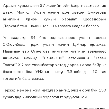
Ардын хувьсгалын 97 жилийн ойн баяр наадмаар тав
давж, Монгол Улсын начин цол хүртсэн Өмнөговь
аймгийн Хүрмэн сумын харьяат Шоовдорын
Дарханбатын начин цолын мялаалга наадам боллоо.
Уг наадамд 64 бөх зодоглосноос улсын арслан
Э.Оюунболд түрүүлж, улсын начин Д.Анар үзүүрлэжээ.
Наадмын үеэр Өмнөговь аймгийн нутгийн зөвлөлөөс
шинэхэн начинд “Ланд-200“ автомашин, “Таван
Толгой“ ХК-аас Улаанбаатар хотод дөрвөн өрөө байрыг
бэлэглэсэн бол УИХ-ын гишүүн Л.Энхболд 10 сая
төгрөгийг бэлэглэжээ.
Тэрээр мөн энэ жил нэгдүгээр ангид элсэн орж буй 150
сурагчдад хичээлийн хэрэгсэл гардуулсан юм.
www.seen.mn