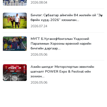
2026.08.04
Бичлэг: Сүхбаатар аймгийн 84 жилийн ой “Зүүн
бүсийн хурд-2026” хязаалан…
2026.07.24
МУГТ Б.Ууганхүү Монголын Үндэсний
Паралимын Хорооны ерөнхий нарийн
бичгийн даргаар…
2026.05.06
Азийн шилдэг Моторспортын эвентийн
шагналт POWER Expo & Festival-ийн
зохион…
2026.05.06