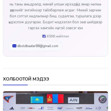
нь таны амьдралд, манай улсын ирээдүйд ямар нөлөө
үзүүлэхийг энгийнээр тайлбарлаж өгдөг. Миний зарчим
бол сэтгэл хөдлөлөөр биш, судалгаа, туршлага дээр
үндэслэж дуугарах. Бодит мэдээлэл бол зөв шийдвэр
гаргах хамгийн хүчтэй зэвсэг юм
6598 нийтлэл
dboldbaatar88@gmail.com
ХОЛБООТОЙ МЭДЭЭ