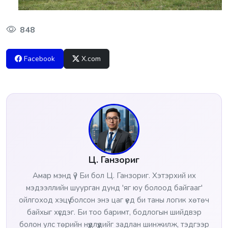
848
Facebook
X.com
Ц. Ганзориг
Амар мэнд үү? Би бол Ц. Ганзориг. Хэтэрхий их
мэдээллийн шуурган дунд 'яг юу болоод байгааг'
ойлгоход хэцүү болсон энэ цаг үед би таны логик хөтөч
байхыг хүсдэг. Би тоо баримт, бодлогын шийдвэр
болон улс төрийн нүүдлүүдийг задлан шинжилж, тэдгээр