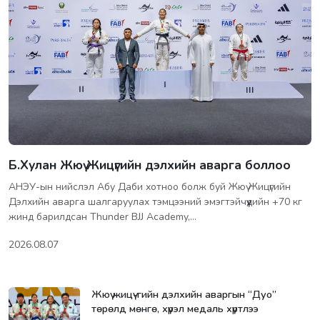
Б.Хулан Жюү Жицүгийн дэлхийн аварга боллоо
АНЭУ-ын нийслэл Абу Даби хотноо болж буй Жюү Жицүгийн
Дэлхийн аварга шалгаруулах тэмцээний эмэгтэйчүүдийн +70 кг
жинд барилдсан Thunder BJJ Academy,…
2026.08.07
Жюү жицү-гийн дэлхийн аваргын “Дуо”
төрөлд мөнгө, хүрэл медаль хүртлээ