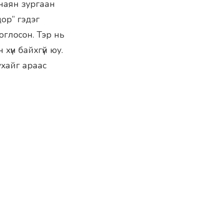
наян зургаан
дор” гэдэг
оглосон. Тэр нь
үн байхгүй юу.
хайг араас