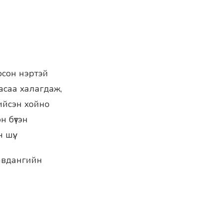
босон нэртэй
асаа халагдаж,
ийсэн хойно
н бүтэн
шүү.
Равдангийн