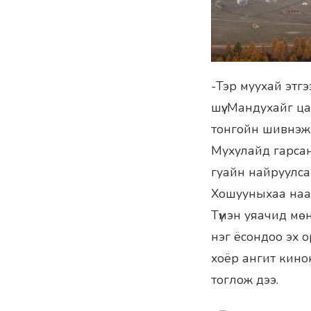
-Тэр муухай этгэ
шүү. Мандухайг ц
тонгойн шивнэж 
Мухулайд гарсан
гуайн найруулса
Хошууныхаа наада
Түмэн уяачид мөн
нэг ёсондоо эх 
хоёр ангит кино
тоглож дээ.