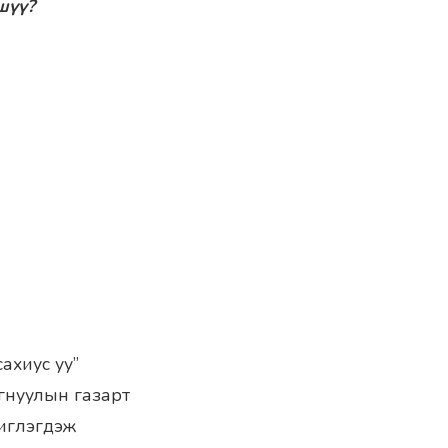
шүү?
сахиус уу”
агнуулын газарт
иглэгдэж