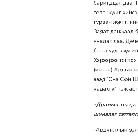
баригддаг даа. 
теле жүжиг хийс
гурван жүжиг, к
Заяат данжаад ба
унадаг даа. Дөч
баатрууд” жүжги
Хэрээрээ тоглох
(инээв) Ардын ж
үзээд “Энэ Сюй 
чадахгүй” гэж ар
-Драмын театрт
шинэлэг сэтгэлг
-Ардчиллын үзэл