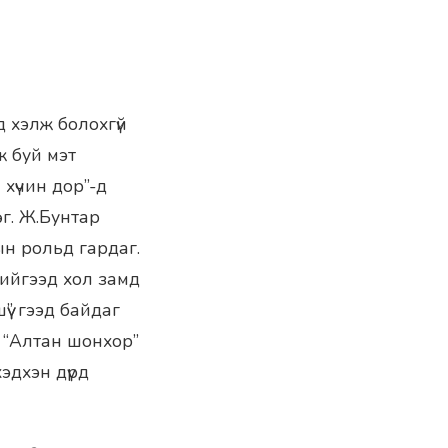
д хэлж болохгүй
ж буй мэт
хүчин дор”-д
г. Ж.Бунтар
н рольд гардаг.
хийгээд хол замд
үү” гээд байдаг
н “Алтан шонхор”
эдхэн дүрд