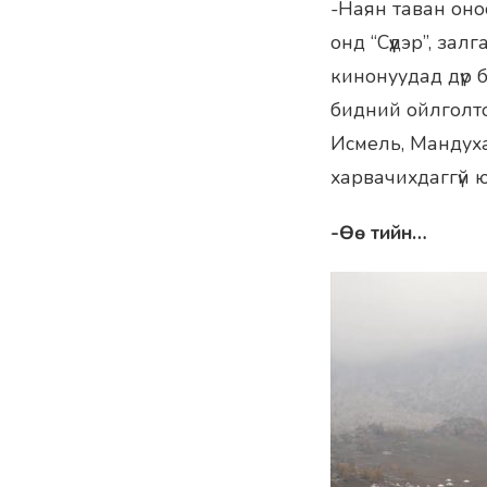
-Наян таван оно
онд “Сүүдэр”, за
кинонуудад дүр б
бидний ойлголто
Исмель, Мандух
харвачихдаггүй ю
-Өө тийн…