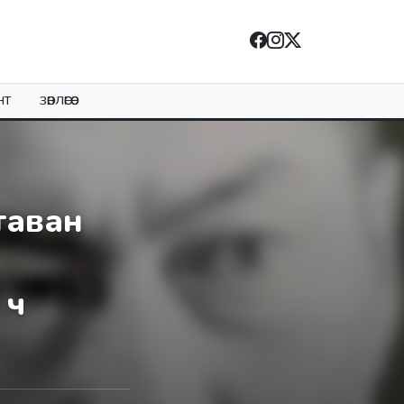
НТ
ЗӨВЛӨГӨӨ
таван
 ч