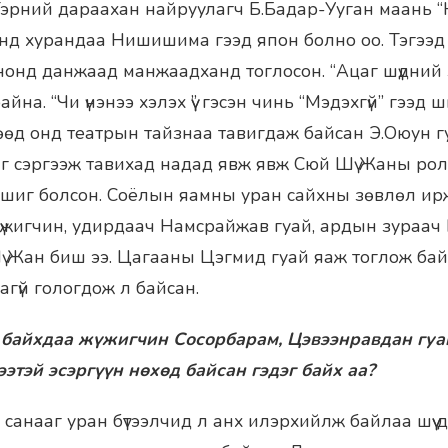
Тэрний дараахан найруулагч Б.Бадар-Ууган маань “
энд хурандаа Нишишима гээд япон болно оо. Тэгээд 
инонд данжаад манжаадханд тоглосон. “Ацаг шүдний
йна. “Чи үнэнээ хэлэх үү” гэсэн чинь “Мэдэхгүй” гээд
өөд онд театрын тайзнаа тавигдаж байсан Э.Оюун 
йг сэргээж тавихад надад явж явж Сюй Шү Жаны рол
 шиг болсон. Соёлын яамны уран сайхны зөвлөл ирж 
үжигчин, удирдаач Намсрайжав гуай, ардын зураач 
Шү Жан биш ээ. Цагааны Цэгмид гуай яаж тоглож байл
гагүй гологдож л байсан.
 байхдаа жүжигчин Сосорбарам, Цэвээнравдан гуа
ээтэй эсэргүүн нөхөд байсан гэдэг байх аа?
 санааг уран бүтээлчид л анх илэрхийлж байлаа шүү 