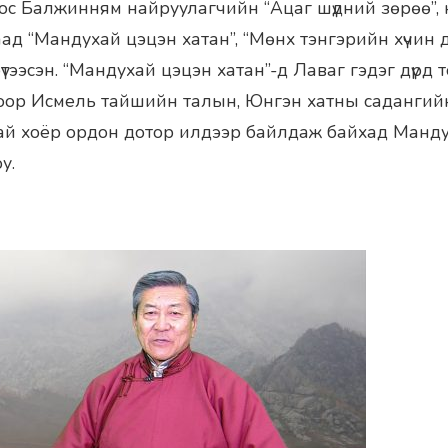
ос Балжинням найруулагчийн “Ацаг шүдний зөрөө”, 
лгаад “Мандухай цэцэн хатан”, “Мөнх тэнгэрийн хүчин 
үтээсэн. “Мандухай цэцэн хатан”-д Лаваг гэдэг дүрд т
ор Исмель тайшийн талын, Юнгэн хатны садангийн х
ай хоёр ордон дотор илдээр байлдаж байхад Манду
у.