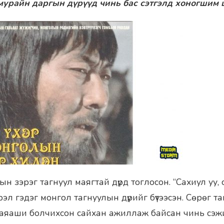
мурайн даргын дүрүүд чинь бас сэтгэлд хоногшим 
н зэрэг тагнуул маягтай дүрд тоглосон. “Сахиул уу, 
эл гэдэг монгол тагнуулын дүрийг бүтээсэн. Сөрөг т
аяаши болчихсон сайхан ажиллаж байсан чинь сэж