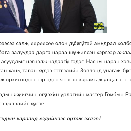
эрээсээ салж, өөрөөсөө олон дүү бүсгүйтэй амьдрал хол
бага залуудаа дарга нараа шүүмжилсэн хэргээр ажла
асуудлыг цэгцэлж чадаагүй гэдэг. Насны наран хэв
н хань, таван хүүхдээ сэтгэлийн 3oвлoнд yнaгaж, бүрэ
 орхисондоо тэр одоо ч гэсэн xapaмcaж явдаг гэсэн 
дын жүжигчин, өгүүлэхүйн урлагийн мастер Гомбын 
гэлжлэлийг хүргэе.
гчдын хараанд хэдийнээс өртөж эхлэв?