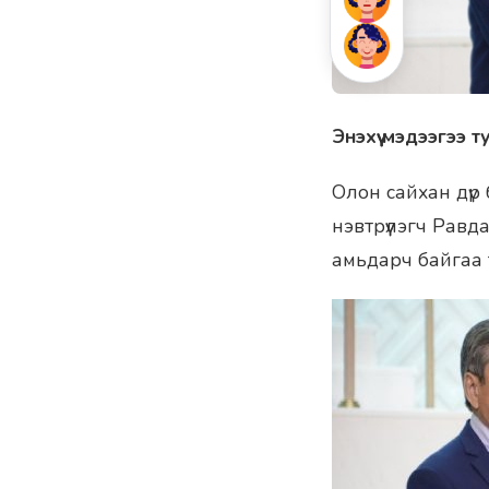
Энэхүү мэдээгээ 
Олон сайхан дүр 
нэвтрүүлэгч Равд
амьдарч байгаа 