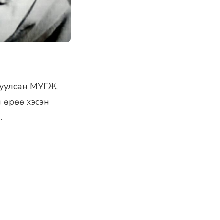
агуулсан МУГЖ,
н өрөө хэсэн
.