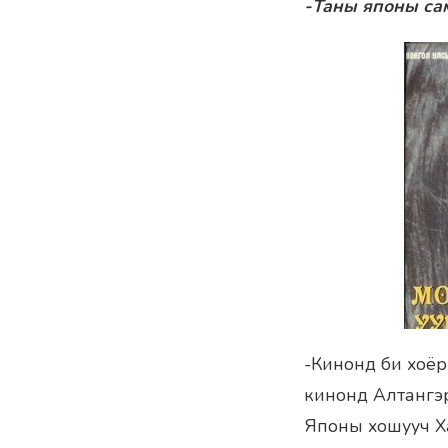
-Таны японы са
-Кинонд би хоёры
кинонд Алтангэр
Японы хошууч Х