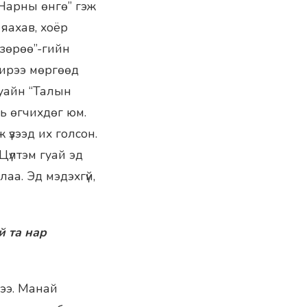
Нарны өнгө” гэж
яахав, хоёр
 зөрөө”-гийн
 ширээ мөргөөд
гуайн “Талын
ь өгчихдөг юм.
үзээд их голсон.
Цүлтэм гуай эд
аа. Эд мэдэхгүй,
й та нар
дээ. Манай