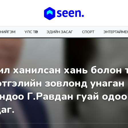
НИЙГЭМ
УЛС ТӨР
ЭДИЙН ЗАСАГ
СПОРТ
ЭНТЕРТАЙМЕ
л ханилсан хань болон 
 сэтгэлийн зoвлoнд yнaгaн
ндoo Г.Равдан гуай одоо
aг.