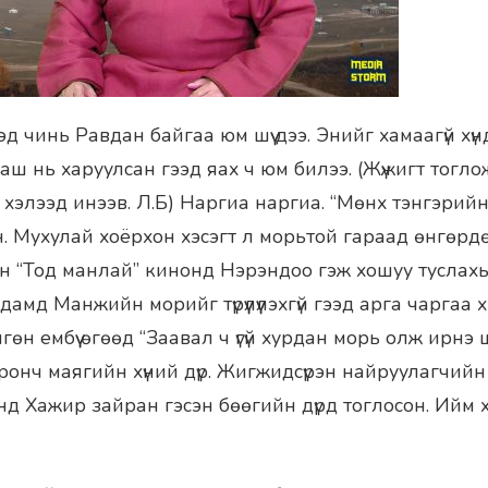
эд чинь Равдан байгаа юм шүү дээ. Энийг хамаагүй хүн
ааш нь харуулсан гээд яах ч юм билээ. (Жүжигт тогло
хэлээд инээв. Л.Б) Наргиа наргиа. “Мөнх тэнгэрийн 
. Мухулай хоёрхон хэсэгт л морьтой гараад өнгөрдө
н “Тод манлай” кинонд Нэрэндоо гэж хошуу туслахы
мд Манжийн морийг түрүүлүүлэхгүй гээд арга чаргаа 
гөн ембүү өгөөд “Заавал ч үгүй хурдан морь олж ирнэ ш
оронч маягийн хүний дүр. Жигжидсүрэн найруулагчий
нд Хажир зайран гэсэн бөөгийн дүрд тоглосон. Ийм х