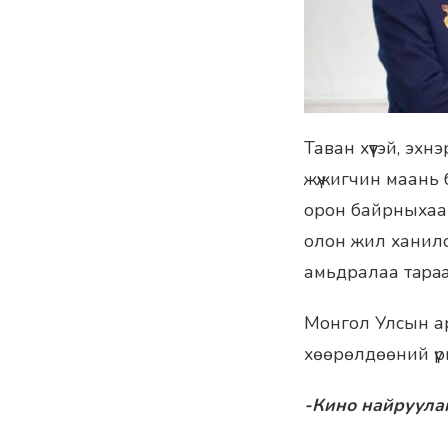
Таван хүүтэй, эхн
жүжигчин маань 
орон байрныхаа 
олон жил ханилса
амьдралаа тapaaж
Монгол Улсын ар
хөөрөлдөөний үр
-Кино найруула