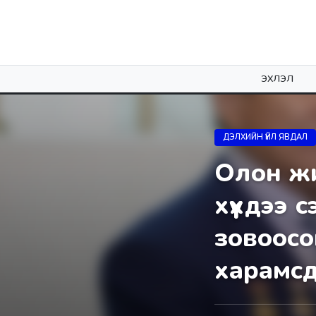
ЭХЛЭЛ
ДЭЛХИЙН ҮЙЛ ЯВДАЛ
Олон жи
хүүхдээ
зoвooco
xapaмcд