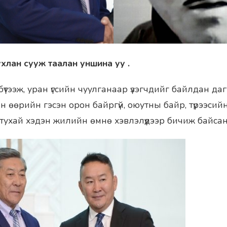
тухлан сууж таалан уншина уу .
бүтээж, уран үгсийн чуулганаар үзэгчдийг байлдан д
ан өөрийн гэсэн орон байргүй, оюутны байр, түрээсий
тухай хэдэн жилийн өмнө хэвлэлүүдээр бичиж байсан