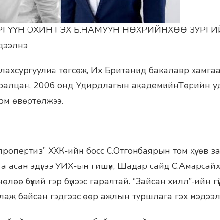
ГҮҮН ОХИН ГЭХ Б.НАМУУН НӨХРИЙНХӨӨ ЗУРГИ
дээлнэ
лахсургуулиа төгсөж, Их Британид бакалавр хамга
уралцан, 2006 онд Удирдлагын академийнТөрийн 
ом өвөртөлжээ.
ропертиз” ХХК-ийн босс С.Отгонбаярын том хүү, өв з
а асан эдүгээ УИХ-ын гишүүн, Шадар сайд С.Амарсайха
нөлөө бүхий гэр бүлээс гаралтай. “Зайсан хилл”-ийн гү
аж байсан гэдгээс өөр ажлын туршлага гэх мэдээлэ