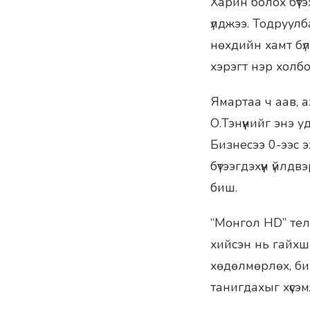
Харин болох бүт
үлджээ. Тодруул
нөхдийн хамт бү
хэрэгт нэр холб
Ямартаа ч аав, а
О.Тэнүүнийг энэ 
Бизнесээ 0-ээс 
бүтээгдэхүүн үйл
биш.
“Монгол HD” тел
хийсэн нь гайхшр
хөдөлмөрлөх, би
танигдахыг хүсэм