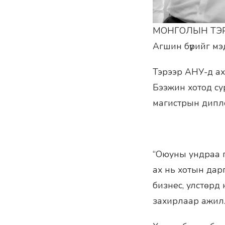
МОНГОЛЫН ТЭР
Агшин бүрийг мэ
Тэрээр АНУ-д ах
Бээжин хотод с
магистрын дипл
“Оюуны ундраа п
ах нь хотын дарг
бизнес, улстөрд 
захирлаар ажилл