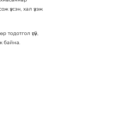
 үзсэн, хал үзэж
 тодотгол үгүй,
ж байна.