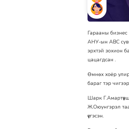
Гарааны бизнес 
АНУ-ын АВС сувг
эрхтэй зохион ба
цацагдсан .
Өмнөх хоёр улир
бараг тэр чигээ
Шарк Г.Амартүвш
Ж.Оюунгэрэл таа
үүсгэсэн.