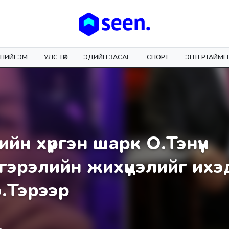
НИЙГЭМ
УЛС ТӨР
ЭДИЙН ЗАСАГ
СПОРТ
ЭНТЕРТАЙМЕ
йн хүргэн шарк О.Тэнүүн
эрэлийн жихүүцэлийг ихэ
э.Тэрээр