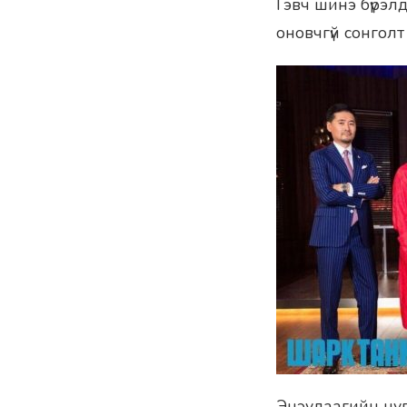
Гэвч шинэ бүрэлд
оновчгүй сонгол
Энэудаагийн цувр