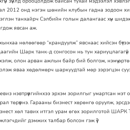
эхгүй зүйлд орооцолдож байсан тухай мэдээлэл хэвл
бал 2012 онд нэгэн шөнийн клубын гадна зодоон хий
лэглэн танхайрч Сэлбийн голын далангаас хүн шидэж
огдож явсан аж.
хынхаа нөлөөгөөр “крандуулж” явснаас хийсэн бүтээ
удаагийн Шарк танк-д сонгосон нь тун хариуцлагагүй
эхэлж, олон арван ажлын байр бий болгож, нэмүү өрт
двэрлэж яваа хөдөлмөрч шаркуудтай мөр зэрэгцэн суух 
евиз нэвтрүүлгийнхээ эрхэм зорилгыг умартсан мэт о
ал төрүүлнэ. Гарааны бизнест хөрөнгө оруулж, эрсдэл 
знест хөл тавих итгэл урам өгөх зорилготой ШАРК
жлэгчдийг дэмжих талбар болсон гэж үү?