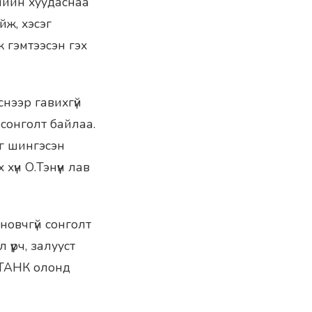
элийн хуудаснаа
ж, хэсэг
 гэмтээсэн гэх
снээр гавихгүй
 сонголт байлаа.
өг шингэсэн
хүн О.Тэнүүн лав
новчгүй сонголт
үүрч, залууст
 ТАНК олонд