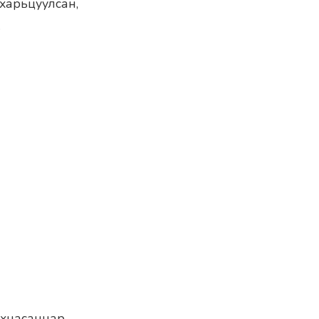
 харьцуулсан,
.
өнхнасаннар