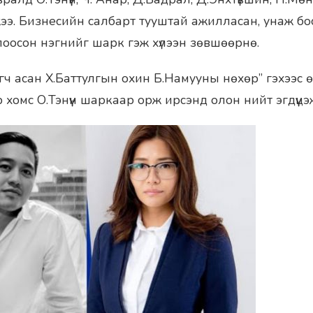
э. Бизнесийн салбарт тууштай ажилласан, унаж босож
лоосон нэгнийг шарк гэж хүлээн зөвшөөрнө.
ч асан Х.Баттулгын охин Б.Намууны нөхөр” гэхээс өөр
р хомс О.Тэнүүн шаркаар орж ирсэнд олон нийт эгдүүцэ