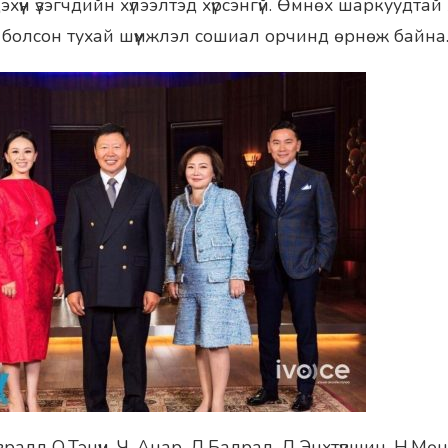
эхүүн үзэгчдийн хүлээлтэд хүрсэнгүй. Өмнөх шаркуудтай
т болсон тухай шүүмжлэл сошиал орчинд өрнөж байна
алд О.Тэнүүн, Ч. Анар, Д.Бадрал, Д.Энхтүвшин, Н.М