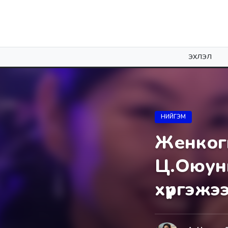
ЭХЛЭЛ
НИЙГЭМ
Женкоги
Ц.Оюунг
хүргэжэ