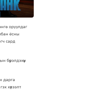
өнгө оруулдаг
лбан ёсны
өгч сард
 бүрэлдэхүүн
.
н дарга
эх хүлээлт