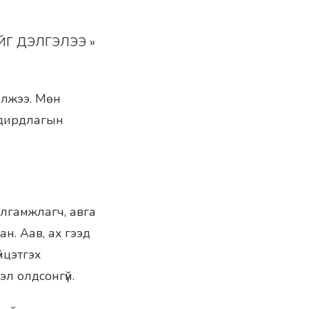
ЙГ ДЭЛГЭЛЭЭ »
алжээ. Мөн
удирдлагын
алгамжлагч, авга
н. Аав, ах гээд
йцэтгэх
л олдсонгүй.