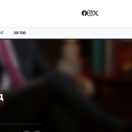
НТ
ЗӨВЛӨГӨӨ
д