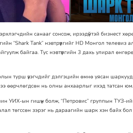
эрхлэгчдийн санааг сонсож, ирээдүйтэй бизнест хөр
ийн “Shark Tank” нэвтрүүлгийг HD Монгол телевиз а
йгуулж байгаа. Тус нэвтүүлгийн 3 дахь улирал өнгөр
лын турш үзэгчдийг дэлгэцийн өмнө уясан шаркуудын
рээ өөрчлөгдсөн нь олны анхаарлыг ихэд татсан юм
ин УИХ-ын гишүүн болж, “Петровис” группын ТУЗ-ий
лал төгссөн зэрэг нь дараагийн шарк хэн байх бол г