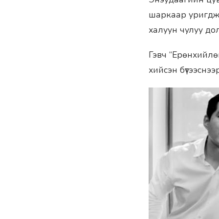
шаркаар уригджэ
халуун чулуу до
Гэвч “Ерөнхийлөг
хийсэн бүтээснээ