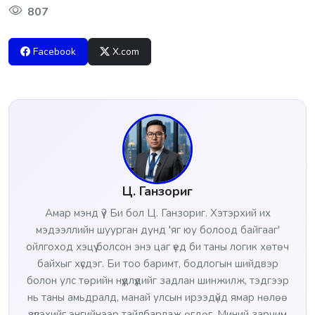
807
Facebook
X.com
Ц. Ганзориг
Амар мэнд үү? Би бол Ц. Ганзориг. Хэтэрхий их
мэдээллийн шуурган дунд 'яг юу болоод байгааг'
ойлгоход хэцүү болсон энэ цаг үед би таны логик хөтөч
байхыг хүсдэг. Би тоо баримт, бодлогын шийдвэр
болон улс төрийн нүүдлүүдийг задлан шинжилж, тэдгээр
нь таны амьдралд, манай улсын ирээдүйд ямар нөлөө
үзүүлэхийг энгийнээр тайлбарлаж өгдөг. Миний зарчим