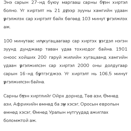
Энэ сарын 27-нд буюу маргааш сарны бүтэн хиртэл
болно. Уг хиртэлт нь 21 дүгээр зууны хамгийн удаан
үргэлжлэх сар хиртэлт байх бөгөөд 103 минут үргэлжлэх
аж.
100 минутаас илүү хугацаагаар сар хиртэх үзэгдэл нэгэн
зуунд дунджаар таван удаа тохиодог байна. 1901
оноос хойших 200 гаруй жилийн хугацаанд хамгийн
удаан үргэлжилсэн сар хиртэл 2000 оны долдугаар
сарын 16-нд бүртгэгджээ. Уг хиртэлт нь 106,5 минут
үргэлжилсэн байна.
Сарны бүтэн хиртлийг Ойрх дорнод, Төв ази, Өмнөд
ази, Африкийн өмнөд ба зүүн хэсэг, Оросын европын
өмнөд хэсэг, Өмнөд Уралын нутгуудад ажиглах
боломжтой аж.