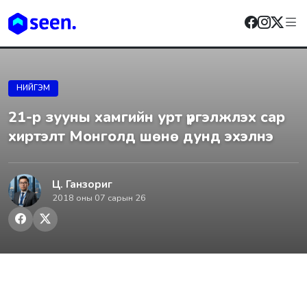
НИЙГЭМ
21-р зууны хамгийн урт үргэлжлэх сар
хиртэлт Монголд шөнө дунд эхэлнэ
Ц. Ганзориг
2018 оны 07 сарын 26