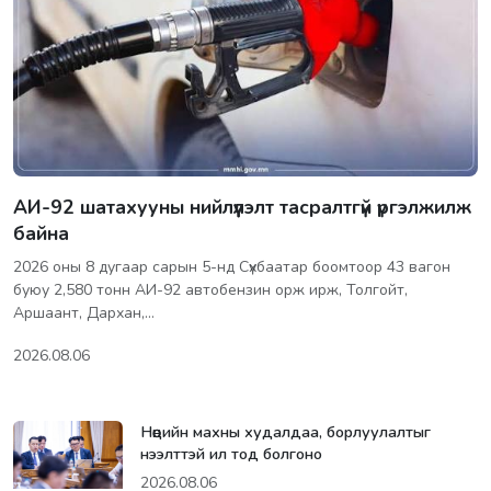
АИ-92 шатахууны нийлүүлэлт тасралтгүй үргэлжилж
байна
2026 оны 8 дугаар сарын 5-нд Сүхбаатар боомтоор 43 вагон
буюу 2,580 тонн АИ-92 автобензин орж ирж, Толгойт,
Аршаант, Дархан,…
2026.08.06
Нөөцийн махны худалдаа, борлуулалтыг
нээлттэй ил тод болгоно
2026.08.06