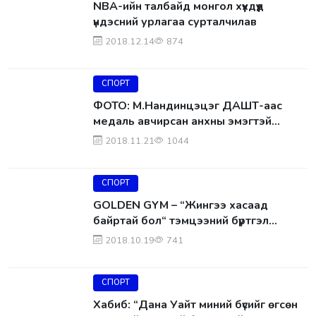
NBA-ийн талбайд монгол хүүхдүүд
үндэсний урлагаа сурталчилав
2018.12.14
874
СПОРТ
ФОТО: М.Нандинцэцэг ДАШТ-аас
медаль авчирсан анхны эмэгтэй
боксчин боллоо
2018.11.21
1044
СПОРТ
GOLDEN GYM – “Жингээ хасаад
байртай бол“ тэмцээний бүртгэл
эхэллээ
2018.10.19
741
СПОРТ
Хабиб: “Дана Уайт миний бүсийг өгсөн