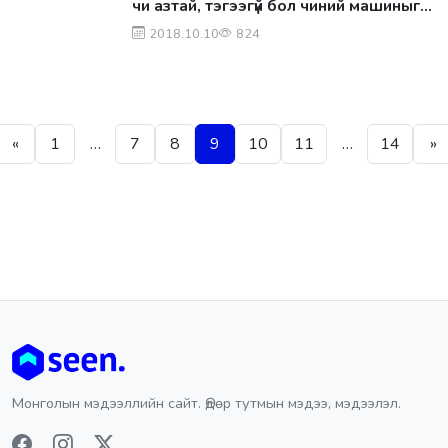
чи азтай, тэгээгүй бол чиний машиныг
хэмх цохих байлаа“
2018.10.10
824
Posts pagination
«
1
…
7
8
9
10
11
…
14
»
Монголын мэдээллийн сайт. Өдөр тутмын мэдээ, мэдээлэл.