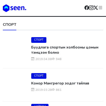
СПОРТ
СПОРТ
Буудлага спортын холбооны цомын
тэмцээн болно
2019.04.08
948
СПОРТ
Kонор Макгрегор зодог тайлав
2019.03.28
861