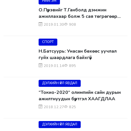
НИЙГЭМ
О.Пүрэвийг Т.Ганболд дэмжин
ажиллахаар болж 5 сая төгрөгөөр
урамшуулжээ
2019.01.30
908
СПОРТ
Н.Батсуурь: Унасан бөхөөс уучлал
гуйх шаардлага байхгүй
2019.01.14
895
ДЭЛХИЙН ҮЙЛ ЯВДАЛ
“Токио-2020“ олимпийн сайн дурын
ажилтнуудын бүртгэл ХААГДЛАА
2018.12.27
825
ДЭЛХИЙН ҮЙЛ ЯВДАЛ