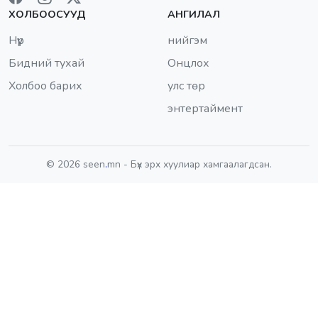
ХОЛБООСУУД
АНГИЛАЛ
Нүүр
нийгэм
Бидний тухай
Онцлох
Холбоо барих
улс төр
энтертаймент
© 2026 seen
.
mn - Бүх эрх хуулиар хамгаалагдсан.