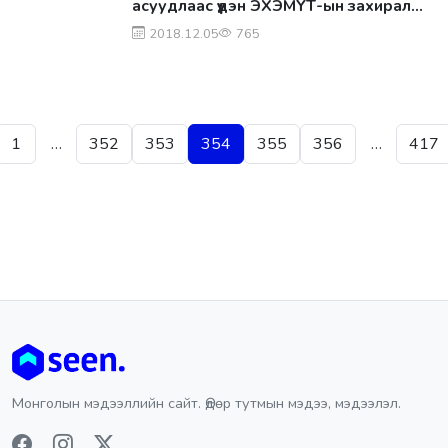
асуудлаас үүдэн ЭХЭМҮТ-ын захирал
Ш.Энхтөр ажлаа хүлээлгэж өгнө гэдгээ
2018.12.05
765
мэдэгдлээ
Posts pagination
1
…
352
353
354
355
356
…
417
Монголын мэдээллийн сайт. Өдөр тутмын мэдээ, мэдээлэл.