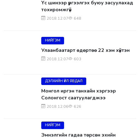
Үс шинээр үргээлгэх буюу засуулахад
тохиромжгүй
2018.12.07
648
НИЙГЭМ
Улаанбаатарт өдөртөө 22 хэм хүйтэн
2018.12.07
603
ДЭЛХИЙН ҮЙЛ ЯВДАЛ
Монгол иргэн танхайн хэргээр
Солонгост саатуулагджээ
2018.12.06
626
НИЙГЭМ
Эмнэлгийн гадаа төрсөн эхийн