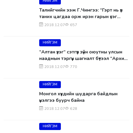
НИЙГЭМ
Талийгчийн ээж Г.Чимгээ: “Гэрт нь үл
таних цагдаа орж ирэн гарын үсэг
зурахыг тулгасан“ гэжээ
2018.12.07
657
НИЙГЭМ
“Алтан үзэг“ сэтгүүл зүйн оюутны улсын
наадмын тэргүүн шагналт бүтээл “Архи
уудаг аавыгаа үзэн яддаг байсан юм
2018.12.07
770
болов уу“
НИЙГЭМ
Монгол хүүхдийн шударга байдлын
үнэлгээ буурч байна
2018.12.07
628
НИЙГЭМ