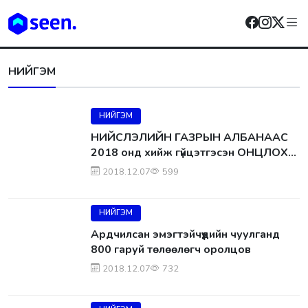
НИЙГЭМ
НИЙГЭМ
НИЙСЛЭЛИЙН ГАЗРЫН АЛБАНААС
2018 онд хийж гүйцэтгэсэн ОНЦЛОХ
ажлуудаа танилцуулж байна
2018.12.07
599
НИЙГЭМ
Ардчилсан эмэгтэйчүүдийн чуулганд
800 гаруй төлөөлөгч оролцов
2018.12.07
732