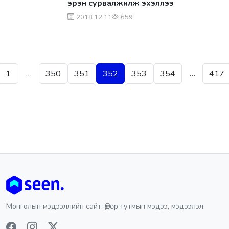
эрэн сурвалжилж эхэллээ
2018.12.11
659
Posts pagination
1
…
350
351
352
353
354
…
417
Монголын мэдээллийн сайт. Өдөр тутмын мэдээ, мэдээлэл.