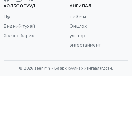
ХОЛБООСУУД
АНГИЛАЛ
Нүүр
нийгэм
Бидний тухай
Онцлох
Холбоо барих
улс төр
энтертаймент
© 2026 seen
.
mn - Бүх эрх хуулиар хамгаалагдсан.