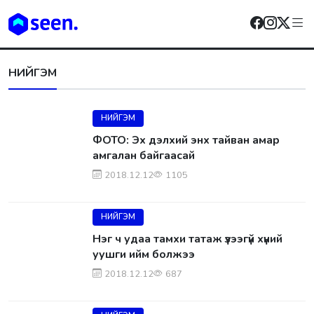
НИЙГЭМ
НИЙГЭМ
ФОТО: Эх дэлхий энх тайван амар
амгалан байгаасай
2018.12.12
1105
НИЙГЭМ
​Нэг ч удаа тамхи татаж үзээгүй хүний
уушги ийм болжээ
2018.12.12
687