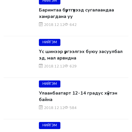
НИЙГЭМ
Баримтаа бүртгүүлээд сугалаандаа
хамрагдана уу
2018.12.12
642
НИЙГЭМ
Үс шинээр үргээлгэх буюу засуулбал
эд, мал арвидна
2018.12.12
629
НИЙГЭМ
Улаанбаатарт 12-14 градус хүйтэн
байна
2018.12.12
584
НИЙГЭМ