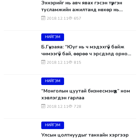
Эхнэрийг нь авч явах гэсэн түргэн
тусламжийн ажилтанд нөхөр нь
согтууран танхайрч гэмтэл учруулжээ
2018.12.11
657
НИЙГЭМ
Б.Гүнзаяа: “Юуг нь ч мэдэхгүй байж
чимээгүй бай, өөрөө ч эрсдэлд орно
гэж хүмүүс анхааруулж байна“
2018.12.11
815
НИЙГЭМ
“Монголын цуутай бизнесмэнүүд” ном
хэвлэгдэн гарлаа
2018.12.11
728
НИЙГЭМ
Улсын цолтнуудыг танхайн хэргээр