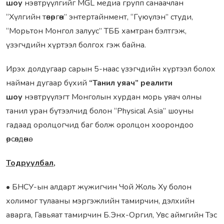
шоу
нэвтрүүлгийг MGL медиа групп санаачлан
“Хүлгийн төвөргөөн” энтертайнмент, “Гүюүлэн” студи,
“Морьтон Монгол залуус” ТББ хамтран бэлтгэж,
үзэгчдийн хүртээл болгох гэж байна.
Ирэх долдугаар сарын 5-наас үзэгчдийн хүртээл болох
найман дугаар бүхий
“Танил уяач” реалити
шоу
нэвтрүүлэгт Монголын хурдан морь уяач олны
танил уран бүтээлчид болон “Physical Asia” шоуны
гадаад оролцогчид баг болж оролцон хоорондоо
өрсөлдөнө.
Тодруулбал,
• БНСУ-ын алдарт жүжигчин Чой Жоль Ху болон
холимог тулааны мэргэжлийн тамирчин, дэлхийн
аварга, Гавьяат тамирчин Б.Энх-Оргил, Увс аймгийн Тэс