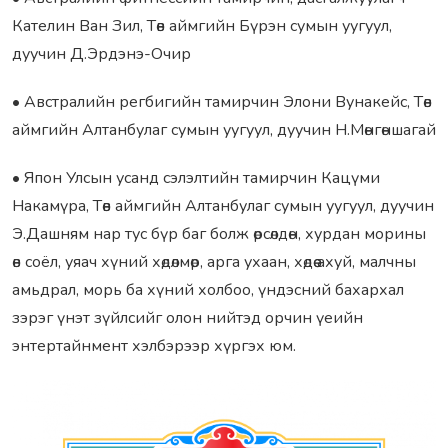
Кателин Ван Зил, Төв аймгийн Бүрэн сумын уугуул,
дуучин Д.Эрдэнэ-Очир
• Австралийн регбигийн тамирчин Элони Вунакейс, Төв
аймгийн Алтанбулаг сумын уугуул, дуучин Н.Мөнгөншагай
• Япон Улсын усанд сэлэлтийн тамирчин Кацүми
Накамүра, Төв аймгийн Алтанбулаг сумын уугуул, дуучин
Э.Дашням нар тус бүр баг болж өрсөлдөн, хурдан морины
өв соёл, уяач хүний хөдөлмөр, арга ухаан, хөдөө ахуй, малчны
амьдрал, морь ба хүний холбоо, үндэсний бахархал
зэрэг үнэт зүйлсийг олон нийтэд орчин үеийн
энтертайнмент хэлбэрээр хүргэх юм.