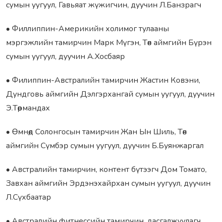
сумын уугуул, Гавьяат жүжигчин, дуучин Л.Банзрагч
• Филлиппин-Америкийн холимог тулааны
мэргэжлийн тамирчин Марк Мүгэн, Төв аймгийн Бүрэн
сумын уугуул, дуучин А.Хосбаяр
• Филиппин-Австралийн тамирчин Жастин Ковэни,
Дундговь аймгийн Дэлгэрхангай сумын уугуул, дуучин
Э.Төрмандах
• Өмнөд Солонгосын тамирчин Жан Ын Шиль, Төв
аймгийн Сүмбэр сумын уугуул, дуучин Б.Буянжаргал
• Австралийн тамирчин, контент бүтээгч Дом Томато,
Завхан аймгийн Эрдэнэхайрхан сумын уугуул, дуучин
Л.Сүхбаатар
• Австралийн фитнессийн тамирчин, дасгалжуулагч