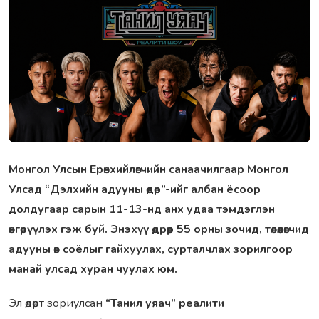
Монгол Улсын Ерөнхийлөгчийн санаачилгаар Монгол
Улсад “Дэлхийн адууны өдөр”-ийг албан ёсоор
долдугаар сарын 11-13-нд анх удаа тэмдэглэн
өнгөрүүлэх гэж буй. Энэхүү өдрөөр 55 орны зочид, төлөөлөгчид
адууны өв соёлыг гайхуулах, сурталчлах зорилгоор
манай улсад хуран чуулах юм.
Эл өдөрт зориулсан
“Танил уяач” реалити