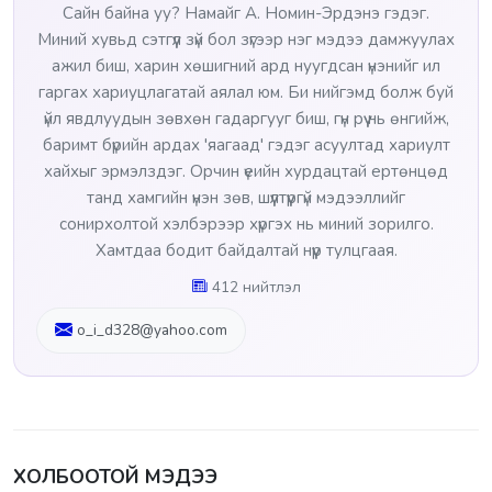
Сайн байна уу? Намайг А. Номин-Эрдэнэ гэдэг.
Миний хувьд сэтгүүл зүй бол зүгээр нэг мэдээ дамжуулах
ажил биш, харин хөшигний ард нуугдсан үнэнийг ил
гаргах хариуцлагатай аялал юм. Би нийгэмд болж буй
үйл явдлуудын зөвхөн гадаргууг биш, гүн рүү нь өнгийж,
баримт бүрийн ардах 'яагаад' гэдэг асуултад хариулт
хайхыг эрмэлздэг. Орчин үеийн хурдацтай ертөнцөд
танд хамгийн үнэн зөв, шүүлтүүргүй мэдээллийг
сонирхолтой хэлбэрээр хүргэх нь миний зорилго.
Хамтдаа бодит байдалтай нүүр тулцгаая.
412 нийтлэл
o_i_d328@yahoo.com
ХОЛБООТОЙ МЭДЭЭ