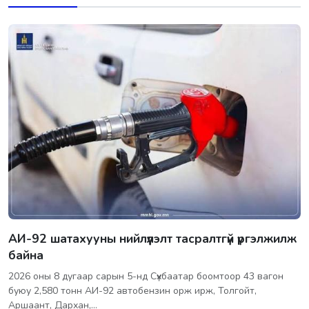
АИ-92 шатахууны нийлүүлэлт тасралтгүй үргэлжилж
байна
2026 оны 8 дугаар сарын 5-нд Сүхбаатар боомтоор 43 вагон
буюу 2,580 тонн АИ-92 автобензин орж ирж, Толгойт,
Аршаант, Дархан,…