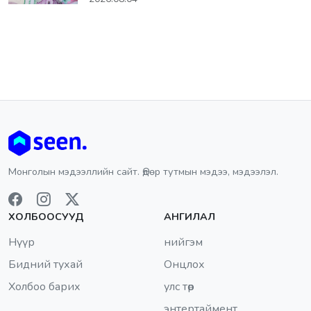
Монголын мэдээллийн сайт. Өдөр тутмын мэдээ, мэдээлэл.
ХОЛБООСУУД
АНГИЛАЛ
Нүүр
нийгэм
Бидний тухай
Онцлох
Холбоо барих
улс төр
энтертаймент