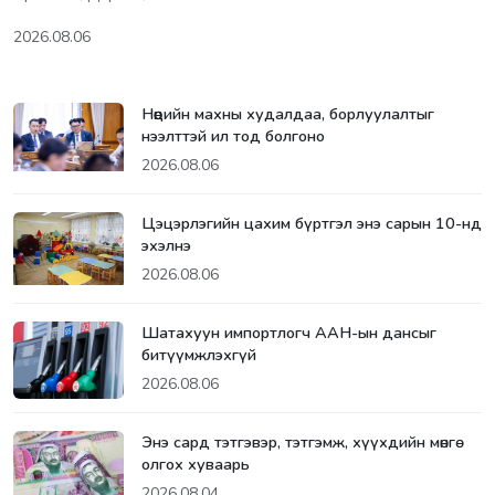
2026.08.06
Нөөцийн махны худалдаа, борлуулалтыг
нээлттэй ил тод болгоно
2026.08.06
Цэцэрлэгийн цахим бүртгэл энэ сарын 10-нд
эхэлнэ
2026.08.06
Шатахуун импортлогч ААН-ын дансыг
битүүмжлэхгүй
2026.08.06
Энэ сард тэтгэвэр, тэтгэмж, хүүхдийн мөнгө
олгох хуваарь
2026.08.04