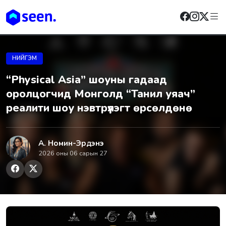
НИЙГЭМ
“Physical Asia” шоуны гадаад
оролцогчид Монголд “Танил уяач”
реалити шоу нэвтрүүлэгт өрсөлдөнө
А. Номин-Эрдэнэ
2026 оны 06 сарын 27