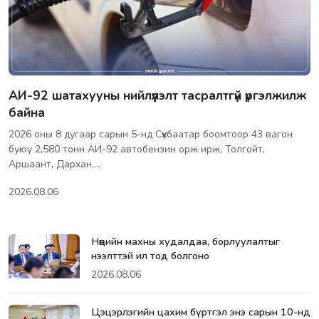
АИ-92 шатахууны нийлүүлэлт тасралтгүй үргэлжилж
байна
2026 оны 8 дугаар сарын 5-нд Сүхбаатар боомтоор 43 вагон
буюу 2,580 тонн АИ-92 автобензин орж ирж, Толгойт,
Аршаант, Дархан,…
2026.08.06
Нөөцийн махны худалдаа, борлуулалтыг
нээлттэй ил тод болгоно
2026.08.06
Цэцэрлэгийн цахим бүртгэл энэ сарын 10-нд