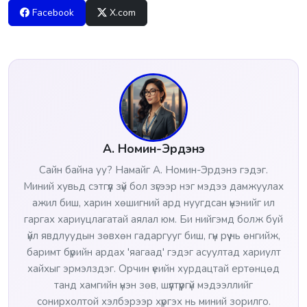
Facebook
X.com
А. Номин-Эрдэнэ
Сайн байна уу? Намайг А. Номин-Эрдэнэ гэдэг.
Миний хувьд сэтгүүл зүй бол зүгээр нэг мэдээ дамжуулах
ажил биш, харин хөшигний ард нуугдсан үнэнийг ил
гаргах хариуцлагатай аялал юм. Би нийгэмд болж буй
үйл явдлуудын зөвхөн гадаргууг биш, гүн рүү нь өнгийж,
баримт бүрийн ардах 'яагаад' гэдэг асуултад хариулт
хайхыг эрмэлздэг. Орчин үеийн хурдацтай ертөнцөд
танд хамгийн үнэн зөв, шүүлтүүргүй мэдээллийг
сонирхолтой хэлбэрээр хүргэх нь миний зорилго.