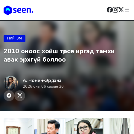
НИЙГЭМ
2010 оноос хойш төрсөн иргэд тамхи
авах эрхгүй боллоо
А. Номин-Эрдэнэ
2026 оны 06 сарын 26