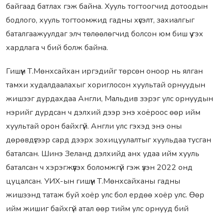
байгаад батлах гэж байна. Хууль тогтоогчид дотоодын
бодлого, хууль тогтоомжид гадны хүсэлт, захиалгыг
баталгаажуулдаг элч төлөөлөгчид болсон юм биш үү гэх
хардлага ч бий болж байна.
Гишүүн Т.Мөнхсайхан иргэдийг төрсөн оноор нь ялган
тамхи худалдаалахыг хориглосон хуультай орнуудын
жишээг дурдахдаа Англи, Мальдив зэрэг улс орнуудын
нэрийг дурдсан ч дэлхий дээр энэ хоёроос өөр ийм
хуультай орон байхгүй. Англи улс гэхэд энэ оны
дөрөвдүгээр сард дээрх зохицуулалтыг хуульдаа тусган
баталсан. Шинэ Зеланд дэлхийд анх удаа ийм хууль
баталсан ч хэрэгжүүлэх боломжгүй гэж үзэн 2022 онд
цуцалсан. УИХ-ын гишүүн Т.Мөнхсайханы гадны
жишээнд татаж буй хоёр улс бол ердөө хоёр улс. Өөр
ийм жишиг байхгүй атал өөр тийм улс орнууд бий