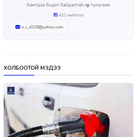
Хамтдаа бодит байдалтай нүүр тулцгаая.
412 нийтлэл
o_i_d328@yahoo.com
ХОЛБООТОЙ МЭДЭЭ