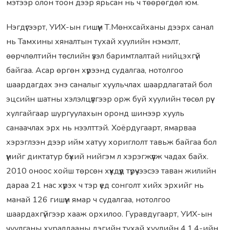
мэтээр олон тоон дээр ярьсан нь ч төөрөгдөл юм.
Нэгдүгээрт, УИХ-ын гишүүн Т.Мөнхсайханы дээрх санал
нь Тамхины хяналтын тухай хуулийн нэмэлт,
өөрчлөлтийн төслийн үзэл баримтлалтай нийцэхгүй
байгаа. Асар өргөн хүрээнд судалгаа, нотолгоо
шаардагдах энэ саналыг хуульчлах шаардлагатай бол
эцсийн шатны хэлэлцүүлгээр орж буй хуулийн төсөл рүү
хулгайгаар шургуулахын оронд шинээр хууль
санаачлах эрх нь нээлттэй. Хоёрдугаарт, ямарваа
хэрэглээн дээр ийм хатуу хориглолт тавьж байгаа бол
үүнийг диктатур бүхий нийгэм л хэрэгжүүлж чадах байх.
2010 оноос хойш төрсөн хүүхдүүд түрүүчээсээ таван жилийн
дараа 21 нас хүрэх ч тэр үед сонголт хийх эрхийг нь
манай 126 гишүүн ямар ч судалгаа, нотолгоо
шаардахгүйгээр хааж орхилоо. Гуравдугаарт, УИХ-ын
чуулганы хуралдааны дэгийн тухай хуулийн 4.1.4-ийн