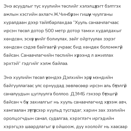
Энэ асуудлыг тус хуулийн төслийг хэлэлцүүлэгт бэлтгэх
ажлын хэсгийн ахлагч Ж.Чинбүрэн гишүүн чуулганы
хуралдаан дээр тайлбарлахдаа “Хууль санаачлагчаас
ирсэн төсөл дотор 500 метр дотор тамхи худалдахыг
хөндсөн, эсхүл үүнийг болиулах, зайг ойртуулах зэрэг
хөндсөн сэдэв байгаагүй учраас бид хөндөх боломжгүй
байсан. Санаачлагчийн төслийн хүрээнд л ажиллах
эрхтэй” гэдгийг хэлж байлаа.
Энэ хуулийн төсөл үнэндээ Дэлхийн эрүүл мэндийн
байгууллагаас улс орнуудад зөвлөсөөр ирсэн аль бүтэлгүй
саналуудын цуглуулга боллоо. ДЭМБ гэхээр бүтэшгүй
байсан ч бүх захиалгыг нь хууль санаачлагчид хүлээж авч,
хамгаалан зүтгүүлсээр хуульд тусгадаг, харин зах зээлийн
оролцогчдын санал, судалгаа, хэрэглэгч иргэдийн
хэрэгцээ шаардлагыг үл ойшоож, дуу хоолойг нь хаасаар