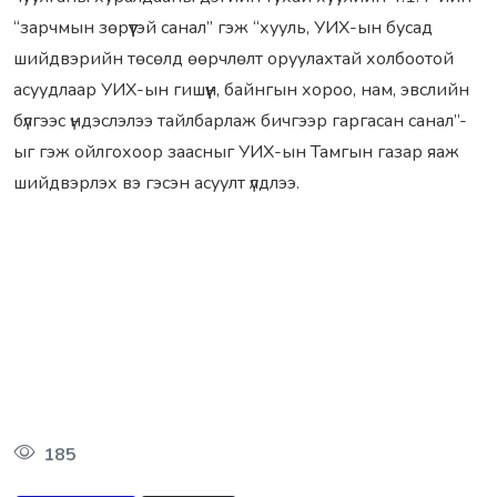
“зарчмын зөрүүтэй санал” гэж “хууль, УИХ-ын бусад
шийдвэрийн төсөлд өөрчлөлт оруулахтай холбоотой
асуудлаар УИХ-ын гишүүн, байнгын хороо, нам, эвслийн
бүлгээс үндэслэлээ тайлбарлаж бичгээр гаргасан санал”-
ыг гэж ойлгохоор заасныг УИХ-ын Тамгын газар яаж
шийдвэрлэх вэ гэсэн асуулт үлдлээ.
185