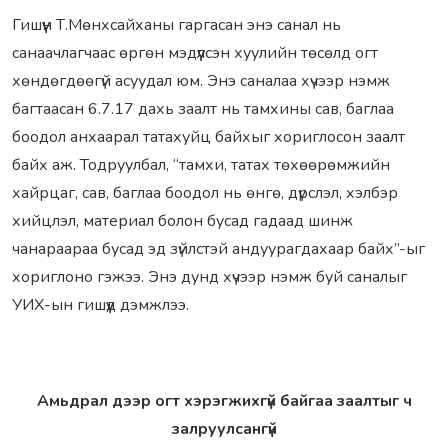
Гишүүн Т.Мөнхсайханы гаргасан энэ санал нь
санаачлагчаас өргөн мэдүүлсэн хуулийн төсөлд огт
хөндөгдөөгүй асуудал юм. Энэ саналаа хүчээр нэмж
багтаасан 6.7.17 дахь заалт нь тамхины сав, баглаа
боодол анхаарал татахуйц байхыг хориглосон заалт
байх аж. Тодруулбал, “тамхи, татах төхөөрөмжийн
хайрцаг, сав, баглаа боодол нь өнгө, дүрслэл, хэлбэр
хийцлэл, материал болон бусад гадаад шинж
чанараараа бусад эд зүйлстэй андуурагдахаар байх”-ыг
хориглоно гэжээ. Энэ дунд хүчээр нэмж буй саналыг
УИХ-ын гишүүд дэмжлээ.
Амьдрал дээр огт хэрэгжихгүй байгаа заалтыг ч
залруулсангүй