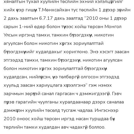
хяналтын тухай хуулийн төслийн эхний хэлэлцүүлгийг
хийх үеэр гишүүн Т.Мөнхсайхан тус төслийн 1 дүгээр зүлийн
2 дахь заалтын 6.7.17 дахь заалтад “2010 оны 1 дүгээр
сарын 1-ний өдөр болон түүнээс хойш төрсөн Монгол
Улсын иргэнд тамхи, тамхин бүтээгдэхүүн, никотин
агуулсан болон никотин хүргэх зориулалттай
бүтээгдэхүүнийг худалдахыг хориглоно. Энэ хэсэгт заасан
этгээдэд тамхи, тамхин бүтээгдэхүүн, никотин агуулсан
болон никотин хүргэх зориулалттай бүтээгдэхүүн
худалдсан, нийлүүлсэн, үнэ төлбөргүй олгосон этгээдэд
хуульд заасан хариуцлага хүлээлгэнэ” гэж нэмэх
зарчмын зөрүүтэй санал гаргасан ч дэмжигдээгүй. Гэвч
пүрэв гарагийн чуулганы хуралдаанаар дээрх саналаа
дэмжүүлэн хуулийн төсөлд тусгаж чадлаа. Ингэснээр
2010 оноос хойш төрсөн иргэд насан туршдаа бүх
төрлийн тамхи худалдан авч чадахгүй боллоо.