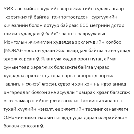
УИХ-аас хийсэн хуулийн хэрэгжилтийн судалгаагаар
“хэрэгжихгүй байгаа” гэж тогтоогдсон “сургуулийн
хичээлийн болон дотуур байраас 500 метрийн дотор
тамхи худалдахгүй байх” заалтыг залруулахыг
Монголын жижиглэн худалдаа эрхлэгчдийн холбоо
(MORA)-ноос он удаан жил шаардаж байгаа ч энэ удаад
эргэж харсангүй. Ялангуяа хөдөө орон нутаг, аймаг
сумын төвд хэрэгжих боломжгүй байгаа учраас
худалдаа эрхлэгч, цагдаа нарын хооронд зөрчил,
“авлигын сүлжээ” үүсгэсэн, сүүлдээ ч хэн хэн нь нүдээ аниад
өнгөрөөдөг болсон энэ асуудлыг хамрах хүрээг багасгаж
өгөх замаар шийдвэрлэх саналыг Тамхины хяналтын
тухай хуулийн нэмэлт, өөрчлөлтийн төслийг санаачлагч
О.Номинчимэг нарын гишүүдэд удаа дараа илэрхийлсэн
боловч сонссонгүй.