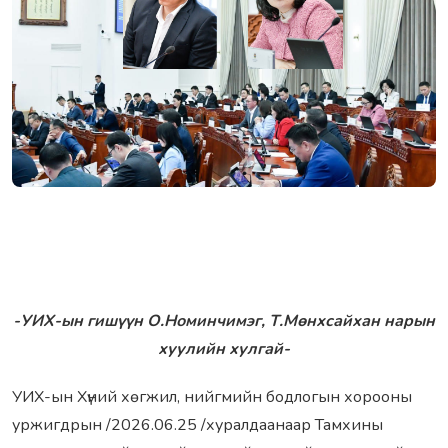
-УИХ-ын гишүүн О.Номинчимэг, Т.Мөнхсайхан нарын
хуулийн хулгай-
УИХ-ын Хүний хөгжил, нийгмийн бодлогын хорооны
уржигдрын /2026.06.25 /хуралдаанаар Тамхины