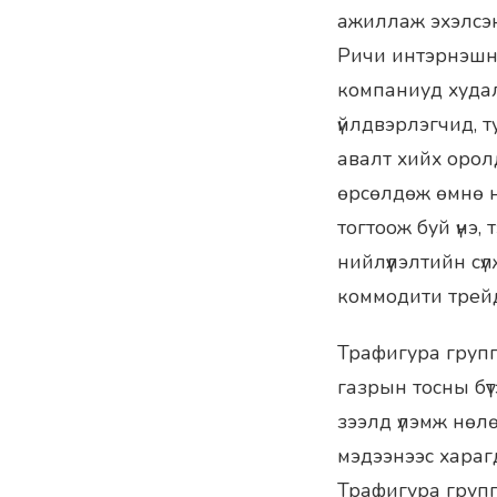
ажиллаж эхэлсэн
Ричи интэрнэшнл
компаниуд худалд
үйлдвэрлэгчид, т
авалт хийх орол
өрсөлдөж өмнө н
тогтоож буй үнэ,
нийлүүлэлтийн сүл
коммодити трейде
Трафигура групп
газрын тосны бүт
зээлд үлэмж нөл
мэдээнээс харагд
Трафигура групп