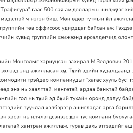
йн мэдээллээр Э.Жононбаярын хувьд гэрээ хийх үүрэг
“Трафигура”-гаас 500 сая ам.долларын шилжүүлэг х
х мэдэлтэй ч нэгэн биш. Мөн өдөр тутмын үйл ажилл
группийн төв оффисоос удирддаг байсан аж. Гэхдэ
гчийн хувьд группийн хэмжээнд өрсөлдөгчид олон
пийн Монголыг хариуцсан захирал М.Зелдович 201
 эхлээд энд ажилласан хүн. Түүхий эдийн худалдаанд
оммодити трэйдер компаниудыг “хагас хууль бус” г
гөөд энэ нь хаалттай, мөнгөтэй, ардаа банктай байд
мгийн гол нь түүхий эд бүхий тухайн оронд давуу б
этгээдийг зуучлал хэлбэрээр ашигладаг арга барилта
н хэрэг нь илчлэгдсэнээс үүдэн тус компани бурууг
лагатай хамтран ажиллаж, гурав дахь этгээдийг а