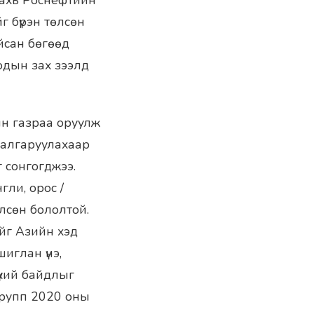
дахь Роснефтийн
г бүрэн төлсөн
йсан бөгөөд
одын зах зээлд
н газраа оруулж
шалгаруулахаар
г сонгогджээ.
ли, орос /
өлсөн бололтой.
ийг Азийн хэд
иглан үнэ,
үхий байдлыг
групп 2020 оны