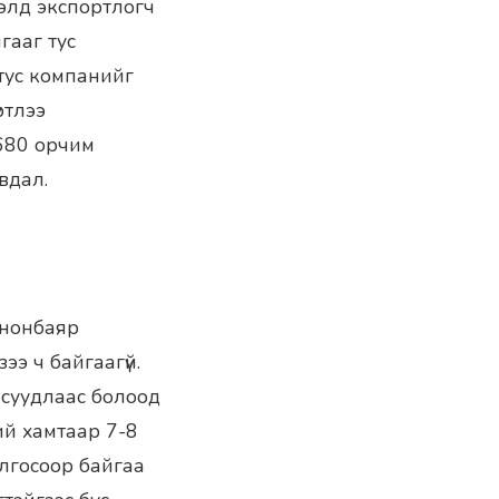
элд экспортлогч
гааг тус
 тус компанийг
ртлээ
 680 орчим
вдал.
ононбаяр
э ч байгаагүй.
асуудлаас болоод
ий хамтаар 7-8
олгосоор байгаа