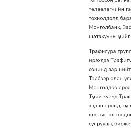
тогтоосон байна
төлөөлөгчийн га
тохиолдолд бара
Монголбанк, Зас
шатахууны үнийг
Трафигура груп
ирэхдээ Трафиг
сонинд зар нийтл
Тэрбээр олон ул
Монголдоо орос д
Түүний хувьд Тр
хэдэн оронд, түү
квотыг тогтоодо
сулруулж, бирж