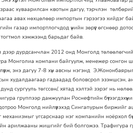
. Энэ хүртэл Монголын импортлогчид Улаанбаатар 
зраас хуваарилсан квотын дагуу, тэрчлэн төлбөрий
агаа авах нөхцөлөөр импортын гэрээгээ хийдэг ба
гийн газар импортлогчдод үнийн зөрүүг өгснөөр дото
 тогтмол хэмжээнд барьдаг байв.
п дээр дурдсанчлан 2012 онд Монголд төлөөлөгчий
ура Монголиа компани байгуулж, менежер сонгон 
үүлж, энэ дагуу 7-8 хүн авсны нэгэнд Э.Жононбаяры
сын худалдаагаар гадаадад боловсрол эзэмшсэн, анг
унд сургууль төгссөн/, хятад хэлтэй зэрэг нь нөлө
афигура группээр дамжуулан Роснефтийн бүтээгдэхүүн
н дотроо Монголд нийлүүлэхэд Сингапурын биржийг аш
г механизмыг угсарснаар нэг компанийн ноёрхол б
ийн арилжааны жишгийг бий болгожээ. Трафигура 