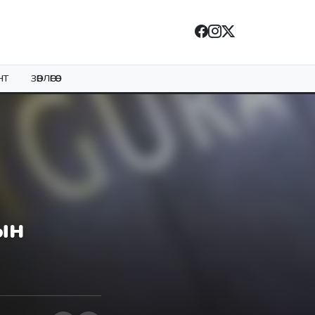
НТ
ЗӨВЛӨГӨӨ
ын