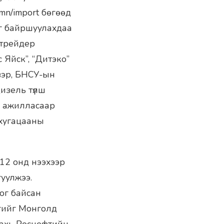
mn/import бөгөөд
йг байршуулахдаа
 трейдер
Яйск”, “Дитэко”
вэр, БНСУ-ын
 дизель түлш
ан ажилласаар
 хугацааны
12 онд нээхээр
уулжээ.
дог байсан
гийг Монголд