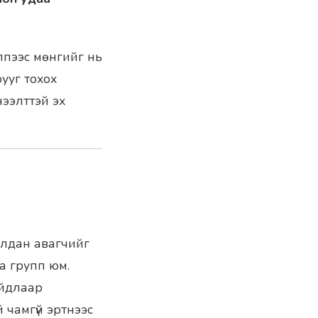
ппээс мөнгийг нь
ууг тохох
нээлттэй эх
алдан авагчийг
а групп юм.
айдлаар
 чамгүй эртнээс