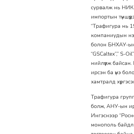
сурвалж нь НИК 
импортын түншүү
“Трафигура нь 1
компаниудын нэг
болон БНХАУ-ын
“GSCaltex”,” S-Oi
нийлүүлж байсан
ирсэн ба үнэ бо
хамтралд хүргэсэ
Трафигура груп
болж, АНУ-ын ир
Ингэснээр “Росне
монополь байдл