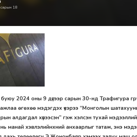
а
 сарын 18
р буюу 2024 оны 9 дүгээр сарын 30-нд Трафигура гр
ажлаа өгөхөө мэдэгдэх үеэрээ “Монголын шатахуун
рын алдагдал хүлээсэн” гэж хэлсэн тухай мэдээлли
 нь манай хэвлэлийнхний анхаарлыг татаж, энэ мэдэ
л дахь төлөөлөгч Э.Жононбаяр хэмээх залуу маш о