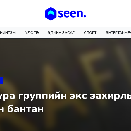
НИЙГЭМ
УЛС ТӨР
ЭДИЙН ЗАСАГ
СПОРТ
ЭНТЕРТАЙМЕ
ра группийн экс захирл
н бантан