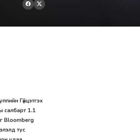
уппийн Гүйцэтгэх
ы салбарт 1.1
йг Bloomberg
элэлд тус
лон удаа