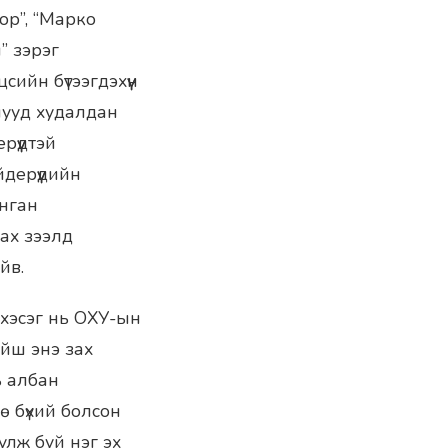
ор”, “Марко
” зэрэг
ийн бүтээгдэхүүн
 шууд худалдан
рүүдтэй
дерүүдийн
анган
зах зээлд
йв.
 хэсэг нь ОХУ-ын
ойш энэ зах
ь албан
ө бүхий болсон
улж буй нэг эх