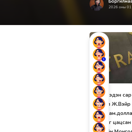
Боргилма
2026 оны 01
1
Сүүлийн хэдэн са
захирал Ж.Вэйр 
тэрбум aм.долла
агентлаг цацсан
группийн Монго