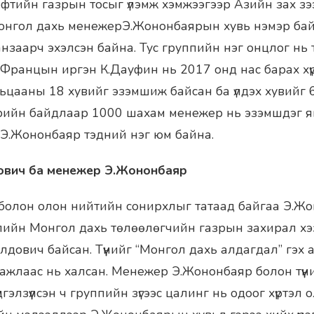
тийн газрын тосыг үлэмж хэмжээгээр Азийн зах зэ
онгол дахь менежерЭ.Жононбаярын хувь нэмэр бай
 анзаарч эхэлсэн байна. Тус группийн нэг онцлог нь
ч, Францын иргэн К.Дауфин нь 2017 онд нас барах хү
ьцааны 18 хувийг эзэмшиж байсан ба үлдэх хувийг
рийн байдлаар 1000 шахам менежер нь эзэмшдэг я
Э.Жононбаяр тэдний нэг юм байна.
ович ба менежер Э.Жононбаяр
болон олон нийтийн сонирхлыг татаад байгаа Э.Ж
ийн Монгол дахь төлөөлөгчийн газрын захирал хэзэ
лдович байсан. Түүнийг “Монгол дахь алдагдал” гэх 
ажлаас нь халсан. Менежер Э.Жононбаяр болон түүн
гэлзүүлсэн ч группийн зүгээс цалинг нь одоог хүртэл 