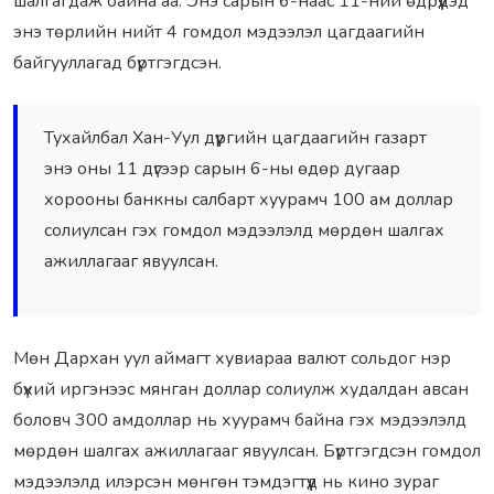
шалгагдаж байна аа. Энэ сарын 6-наас 11-ний өдрүүдэд
энэ төрлийн нийт 4 гомдол мэдээлэл цагдаагийн
байгууллагад бүртгэгдсэн.
Тухайлбал Хан-Уул дүүргийн цагдаагийн газарт
энэ оны 11 дүгээр сарын 6-ны өдөр дугаар
хорооны банкны салбарт хуурамч 100 ам доллар
солиулсан гэх гомдол мэдээлэлд мөрдөн шалгах
ажиллагааг явуулсан.
Мөн Дархан уул аймагт хувиараа валют сольдог нэр
бүхий иргэнээс мянган доллар солиулж худалдан авсан
боловч 300 амдоллар нь хуурамч байна гэх мэдээлэлд
мөрдөн шалгах ажиллагааг явуулсан. Бүртгэгдсэн гомдол
мэдээлэлд илэрсэн мөнгөн тэмдэгтүүд нь кино зураг