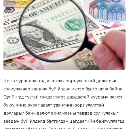
Кино зураг авалтад ашиглах зориулалттай долларыг
солиулахаар завдаж буй үйлдэл ихээр бүртгэгдэж байна.
Сүүлийн үед тусгай тэмдэглэгээ дардастай хуурамч валют
буюу кино зураг авалт үзүүлэнгийн зориулалттай
долларыг банк валют арилжааны төвүүдэд солиулахыг
завдаж буй үйлдэлд бүртгэгдэн цагдаагийн байгууллагад