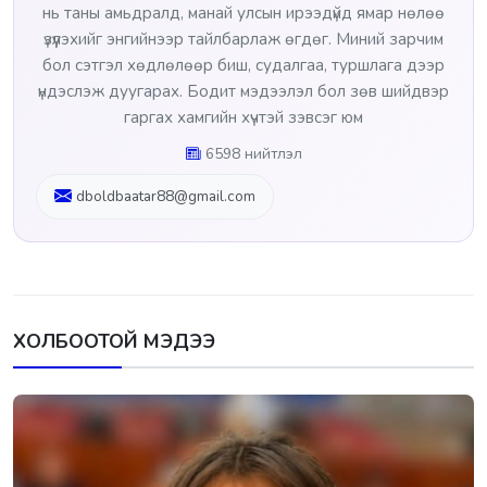
нь таны амьдралд, манай улсын ирээдүйд ямар нөлөө
үзүүлэхийг энгийнээр тайлбарлаж өгдөг. Миний зарчим
бол сэтгэл хөдлөлөөр биш, судалгаа, туршлага дээр
үндэслэж дуугарах. Бодит мэдээлэл бол зөв шийдвэр
гаргах хамгийн хүчтэй зэвсэг юм
6598 нийтлэл
dboldbaatar88@gmail.com
ХОЛБООТОЙ МЭДЭЭ