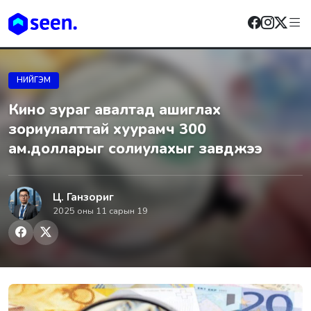
НИЙГЭМ
Кино зураг авалтад ашиглах
зориулалттай хуурамч 300
ам.долларыг солиулахыг завджээ
Ц. Ганзориг
2025 оны 11 сарын 19