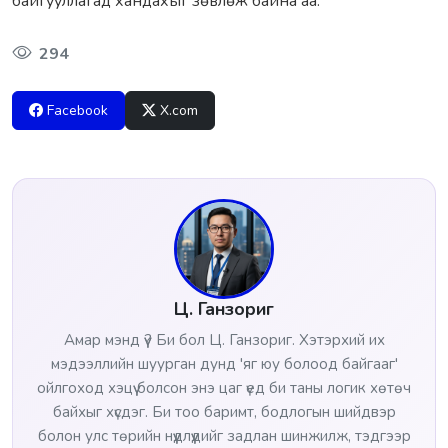
байгууллагад хандахыг зөвлөж байна аа.
294
Facebook
X.com
Ц. Ганзориг
Амар мэнд үү? Би бол Ц. Ганзориг. Хэтэрхий их
мэдээллийн шуурган дунд 'яг юу болоод байгааг'
ойлгоход хэцүү болсон энэ цаг үед би таны логик хөтөч
байхыг хүсдэг. Би тоо баримт, бодлогын шийдвэр
болон улс төрийн нүүдлүүдийг задлан шинжилж, тэдгээр