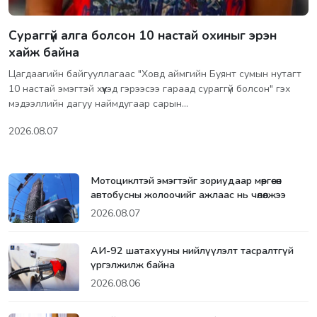
Сураггүй алга болсон 10 настай охиныг эрэн
хайж байна
Цагдаагийн байгууллагаас "Ховд аймгийн Буянт сумын нутагт
10 настай эмэгтэй хүүхэд гэрээсээ гараад сураггүй болсон" гэх
мэдээллийн дагуу наймдугаар сарын…
2026.08.07
Мотоциклтэй эмэгтэйг зориудаар мөргөсөн
автобусны жолоочийг ажлаас нь чөлөөлжээ
2026.08.07
АИ-92 шатахууны нийлүүлэлт тасралтгүй
үргэлжилж байна
2026.08.06