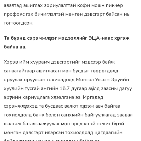
авалтад ашиглах зориулалттай кофи мошн пикчер
профокс гэх бичиглэлтэй мөнгөн дэвсгэрт байсан нь
тогтоогдсон.
Та бүхэнд сэрэмжлүүлэг мэдээллийг ЭЦА-наас хүргэж
байна аа.
Хэрэв ийм хуурамч дэвсгэртийг мэдсээр байж
санаатайгаар ашигласан мөн бусдыг төөрөгдөлд
оруулах оруулсан тохиолдолд Монгол Улсын Эрүүгийн
хуулийн тусгай ангийн 18.7 дугаар зүйлд заасны дагуу
эрүүгийн хариуцлага хүлээлгэнэ ээ. Иргэдэд
сэрэмжлүүлэхэд та бусдаас валют хүлээж авч байгаа
тохиолдолд банк болон санхүүгийн байгууллагад заавал
шалгаж баталгаажуулах мөн эрсдэлтэй сэжиг бүхий
мөнгөн дэвсгэрт илэрсэн тохиолдолд цагдаагийн