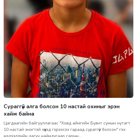
Сураггүй алга болсон 10 настай охиныг эрэн
хайж байна
Цагдаагийн байгууллагаас "Ховд аймгийн Буянт сумын нутагт
10 настай эмэгтэй хүүхэд гэрээсээ гараад сураггүй болсон" гэх
мэдээллийн дагуу наймдугаар сарын…