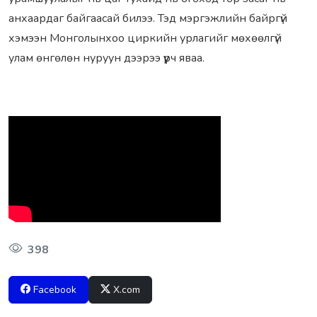
анхаардаг байгаасай билээ. Тэд мэргэжлийн байргүй
хэмээн Монголынхоо циркийн урлагийг мөхөөлгүй
улам өнгөлөн нуруун дээрээ үүрч яваа.
398
Facebook
X.com