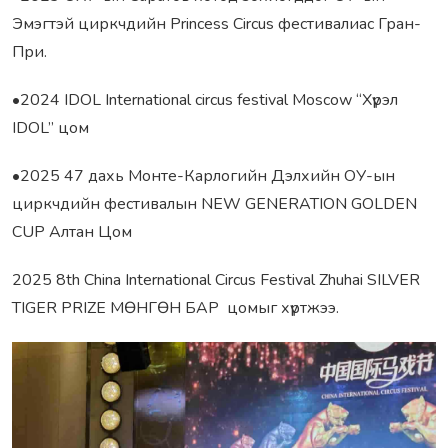
Эмэгтэй циркчдийн Princess Circus фестивалиас Гран-
При.
•2024 IDOL International circus festival Moscow “Хүрэл
IDOL” цом
•2025 47 дахь Монте-Карлогийн Дэлхийн ОУ-ын
циркчдийн фестивалын NEW GENERATION GOLDEN
CUP Алтан Цом
2025 8th China International Circus Festival Zhuhai SILVER
TIGER PRIZE MӨНГӨН БАР цомыг хүртжээ.