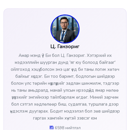
Ц. Ганзориг
Амар мэнд үү? Би бол Ц. Ганзориг. Хэтэрхий их
мэдээллийн шуурган дунд 'яг юу болоод байгааг'
ойлгоход хэцүү болсон энэ цаг үед би таны логик хөтөч
байхыг хүсдэг. Би тоо баримт, бодлогын шийдвэр
болон улс төрийн нүүдлүүдийг задлан шинжилж, тэдгээр
нь таны амьдралд, манай улсын ирээдүйд ямар нөлөө
үзүүлэхийг энгийнээр тайлбарлаж өгдөг. Миний зарчим
бол сэтгэл хөдлөлөөр биш, судалгаа, туршлага дээр
үндэслэж дуугарах. Бодит мэдээлэл бол зөв шийдвэр
гаргах хамгийн хүчтэй зэвсэг юм
6598 нийтлэл