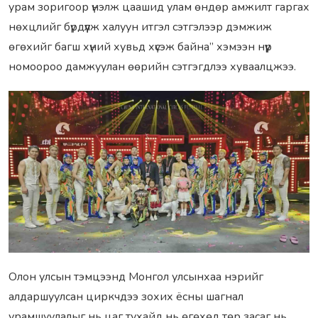
урам зоригоор үнэлж цаашид улам өндөр амжилт гаргах
нөхцлийг бүрдүүлж халуун итгэл сэтгэлээр дэмжиж
өгөхийг багш хүний хувьд хүсэж байна” хэмээн нүүр
номоороо дамжуулан өөрийн сэтгэгдлээ хуваалцжээ.
Олон улсын тэмцээнд Монгол улсынхаа нэрийг
алдаршуулсан циркчдээ зохих ёсны шагнал
урамшуулалыг нь цаг тухайд нь өгөхөд төр засаг нь