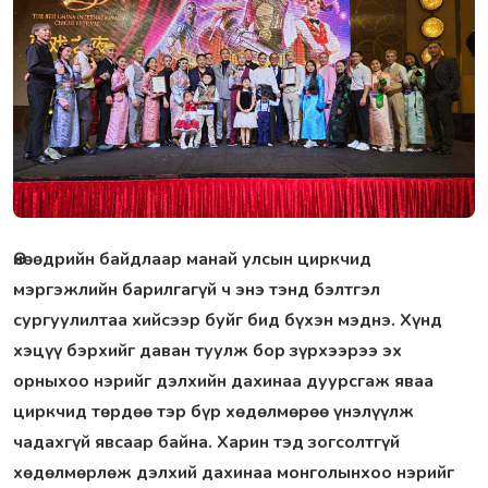
Өнөөдрийн байдлаар манай улсын циркчид
мэргэжлийн барилгагүй ч энэ тэнд бэлтгэл
сургуулилтаа хийсээр буйг бид бүхэн мэднэ. Хүнд
хэцүү бэрхийг даван туулж бор зүрхээрээ эх
орныхоо нэрийг дэлхийн дахинаа дуурсгаж яваа
циркчид төрдөө тэр бүр хөдөлмөрөө үнэлүүлж
чадахгүй явсаар байна. Харин тэд зогсолтгүй
хөдөлмөрлөж дэлхий дахинаа монголынхоо нэрийг