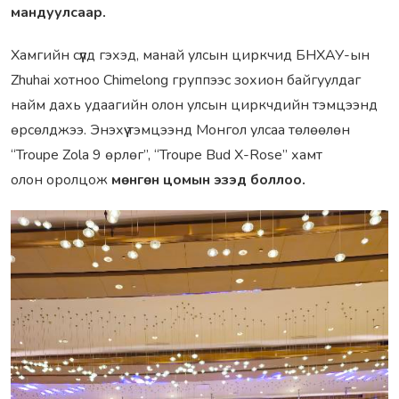
мандуулсаар.
Хамгийн сүүлд гэхэд, манай улсын циркчид БНХАУ-ын
Zhuhai xотноо Chimelong группээс зохион байгуулдаг
найм дахь удаагийн oлон улсын циркчдийн тэмцээнд
өрсөлджээ. Энэхүү тэмцээнд Монгол улсаа төлөөлөн
“Troupe Zola 9 өрлөг”, “Troupe Bud X-Rose” хамт
олон оролцож
мөнгөн цомын эзэд боллоо.