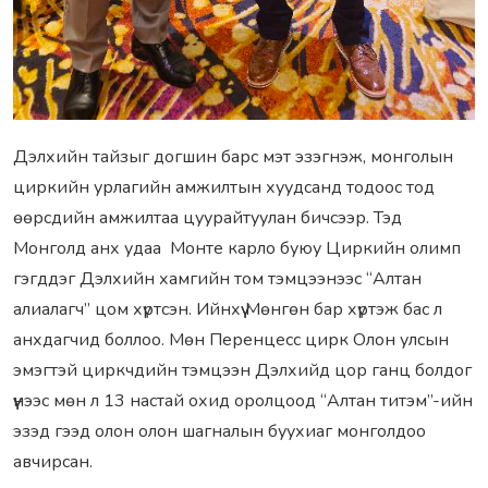
Дэлхийн тайзыг догшин барс мэт эзэгнэж, монголын
циркийн урлагийн амжилтын хуудсанд тодоос тод
өөрсдийн амжилтаа цуурайтуулан бичсээр. Тэд
Монголд анх удаа Монте карло буюу Циркийн олимп
гэгддэг Дэлхийн хамгийн том тэмцээнээс “Алтан
алиалагч” цом хүртсэн. Ийнхүү Мөнгөн бар хүртэж бас л
анхдагчид боллоо. Мөн Перенцесс цирк Олон улсын
эмэгтэй циркчдийн тэмцээн Дэлхийд цор ганц болдог
үүнээс мөн л 13 настай охид оролцоод “Алтан титэм”-ийн
эзэд гээд олон олон шагналын буухиаг монголдоо
авчирсан.