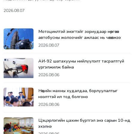
2026.08.07
Мотоциклтэй эмэгтэйг зориудаар мөргөсөн
автобусны жолоочийг ажлаас нь чөлөөлжээ
2026.08.07
АИ-92 шатахууны нийлүүлэлт тасралтгүй
үргэлжилж байна
2026.08.06
Нөөцийн махны худалдаа, борлуулалтыг
нээлттэй ил тод болгоно
2026.08.06
Цэцэрлэгийн цахим бүртгэл энэ сарын 10-нд
эхэлнэ