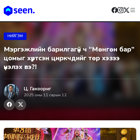
НИЙГЭМ
Мэргэжлийн барилгагүй ч “Мөнгөн бар”
цомыг хүртсэн циркчдийг төр хэзээ
үнэлэх вэ?!
Ц. Ганзориг
2025 оны 11 сарын 12