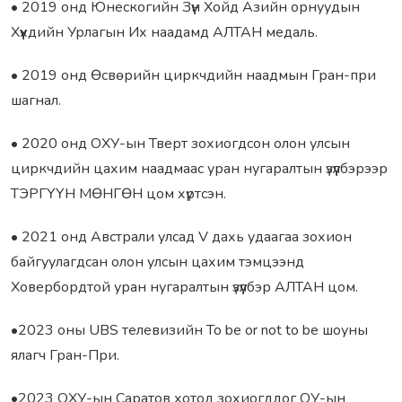
• 2019 онд Юнескогийн Зүүн Хойд Азийн орнуудын
Хүүхдийн Урлагын Их наадамд АЛТАН медаль.
• 2019 онд Өсвөрийн циркчдийн наадмын Гран-при
шагнал.
• 2020 онд ОХУ-ын Тверт зохиогдсон олон улсын
циркчдийн цахим наадмаас уран нугаралтын үзүүлбэрээр
ТЭРГҮҮН МӨНГӨН цом хүртсэн.
• 2021 онд Австрали улсад V дахь удаагаа зохион
байгуулагдсан олон улсын цахим тэмцээнд
Ховербордтой уран нугаралтын үзүүлбэр АЛТАН цом.
•2023 оны UBS телевизийн To be or not to be шоуны
ялагч Гран-При.
•2023 ОХУ-ын Саратов хотод зохиогддог ОУ-ын