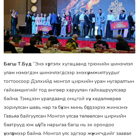
Багш Т.Буд
“Энэ хүртэлх хугацаанд трюкийн шинэчлэл
улам нэмэгдэн шинэчлэгдсээр энэхүү амжилтуудыг
тогтоосоор Дэлхийд монгол циркийн уран нугаралтын
гайхамшигийг тод өнгөөр харуулан гайхашруулсаар
байна. Тэмцээн уралдаанд онцгой хүч хөдөлмөрөө
зориулсан шавь нар та бүхэн минь бүгдээрээ жинхэнэ
Гавьяа байгуулсан Монгол улсаа төлөөлсөн циркийн
баатрууд юм шүү! Та нарыгаа багш нь эх орондоо
үнэлүүлмээр байна. Монгол улс эдгээр жүжигчдийг заавал