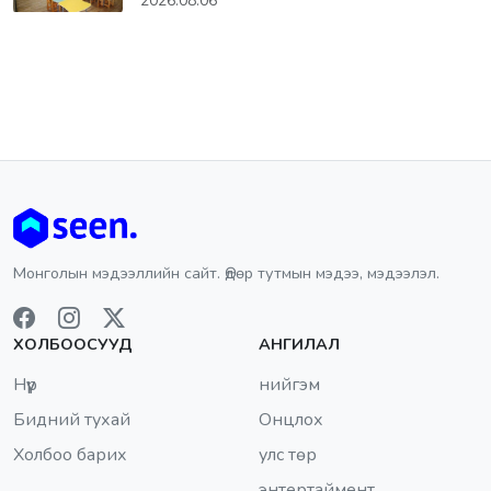
2026.08.06
Монголын мэдээллийн сайт. Өдөр тутмын мэдээ, мэдээлэл.
ХОЛБООСУУД
АНГИЛАЛ
Нүүр
нийгэм
Бидний тухай
Онцлох
Холбоо барих
улс төр
энтертаймент