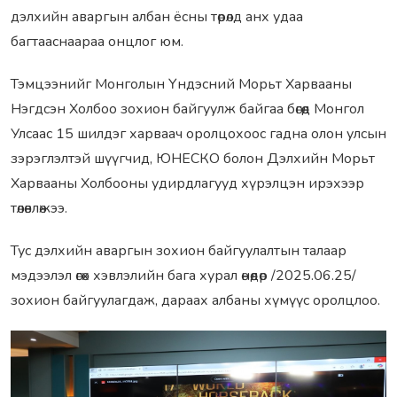
дэлхийн аваргын албан ёсны төрөлд анх удаа
багтааснаараа онцлог юм.
Тэмцээнийг Монголын Үндэсний Морьт Харвааны
Нэгдсэн Холбоо зохион байгуулж байгаа бөгөөд Монгол
Улсаас 15 шилдэг харваач оролцохоос гадна олон улсын
зэрэглэлтэй шүүгчид, ЮНЕСКО болон Дэлхийн Морьт
Харвааны Холбооны удирдлагууд хүрэлцэн ирэхээр
төлөвлөжээ.
Тус дэлхийн аваргын зохион байгуулалтын талаар
мэдээлэл өгөх хэвлэлийн бага хурал өнөөдөр /2025.06.25/
зохион байгуулагдаж, дараах албаны хүмүүс оролцлоо.