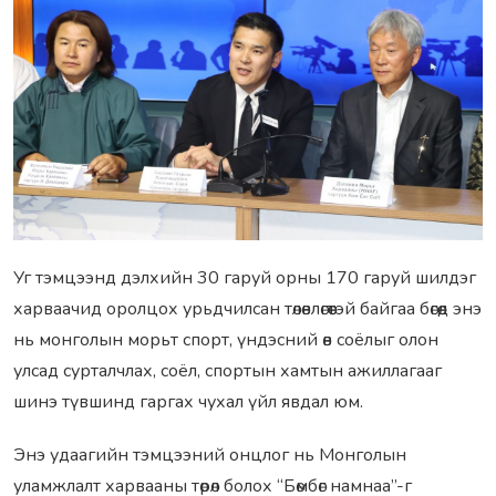
Уг тэмцээнд дэлхийн 30 гаруй орны 170 гаруй шилдэг
харваачид оролцох урьдчилсан төлөвлөгөөтэй байгаа бөгөөд энэ
нь монголын морьт спорт, үндэсний өв соёлыг олон
улсад сурталчлах, соёл, спортын хамтын ажиллагааг
шинэ түвшинд гаргах чухал үйл явдал юм.
Энэ удаагийн тэмцээний онцлог нь Монголын
уламжлалт харвааны төрөл болох “Бөмбөг намнаа”-г