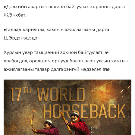
•Дэлхийн аваргын зохион байгуулах хорооны дарга
Ж.Энхбат,
•Гадаад харилцаа, хамтын ажиллагааны дарга
Ц.Эрдэнэцэцэг.
Хурлын үеэр тэмцээний зохион байгуулалт, ач
холбогдол, оролцогч орнууд болон олон улсын хамтын
ажиллагааны талаар дэлгэрэнгүй мэдээлэл өглөө.