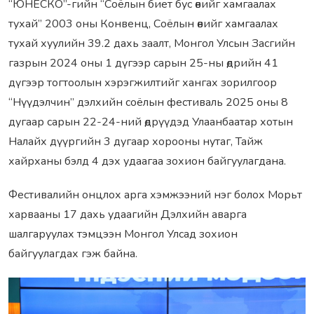
“ЮНЕСКО”-гийн “Соёлын биет бус өвийг хамгаалах
тухай” 2003 оны Конвенц, Соёлын өвийг хамгаалах
тухай хуулийн 39.2 дахь заалт, Монгол Улсын Засгийн
газрын 2024 оны 1 дүгээр сарын 25-ны өдрийн 41
дүгээр тогтоолын хэрэгжилтийг хангах зорилгоор
“Нүүдэлчин” дэлхийн соёлын фестиваль 2025 оны 8
дугаар сарын 22-24-ний өдрүүдэд Улаанбаатар хотын
Налайх дүүргийн 3 дугаар хорооны нутаг, Тайж
хайрханы бэлд 4 дэх удаагаа зохион байгуулагдана.
Фестивалийн онцлох арга хэмжээний нэг болох Морьт
харвааны 17 дахь удаагийн Дэлхийн аварга
шалгаруулах тэмцээн Монгол Улсад зохион
байгуулагдах гэж байна.