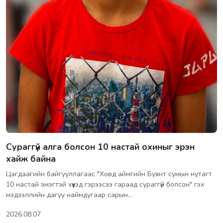
Сураггүй алга болсон 10 настай охиныг эрэн
хайж байна
Цагдаагийн байгууллагаас "Ховд аймгийн Буянт сумын нутагт
10 настай эмэгтэй хүүхэд гэрээсээ гараад сураггүй болсон" гэх
мэдээллийн дагуу наймдугаар сарын…
2026.08.07