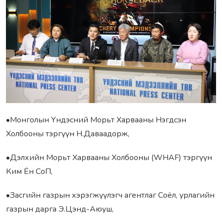
•Монголын Үндэсний Морьт Харвааны Нэгдсэн
Холбооны тэргүүн Н.Даваадорж,
•Дэлхийн Морьт Харвааны Холбооны (WHAF) тэргүүн
Ким Ён СоП,
•Засгийн газрын хэрэгжүүлэгч агентлаг Соёл, урлагийн
газрын дарга Э.Цэнд-Аюуш,