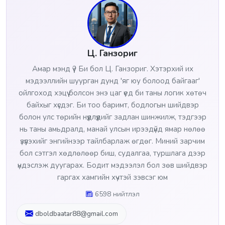
Ц. Ганзориг
Амар мэнд үү? Би бол Ц. Ганзориг. Хэтэрхий их
мэдээллийн шуурган дунд 'яг юу болоод байгааг'
ойлгоход хэцүү болсон энэ цаг үед би таны логик хөтөч
байхыг хүсдэг. Би тоо баримт, бодлогын шийдвэр
болон улс төрийн нүүдлүүдийг задлан шинжилж, тэдгээр
нь таны амьдралд, манай улсын ирээдүйд ямар нөлөө
үзүүлэхийг энгийнээр тайлбарлаж өгдөг. Миний зарчим
бол сэтгэл хөдлөлөөр биш, судалгаа, туршлага дээр
үндэслэж дуугарах. Бодит мэдээлэл бол зөв шийдвэр
гаргах хамгийн хүчтэй зэвсэг юм
6598 нийтлэл
dboldbaatar88@gmail.com