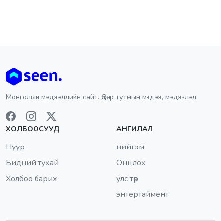
Монголын мэдээллийн сайт. Өдөр тутмын мэдээ, мэдээлэл.
ХОЛБООСУУД
АНГИЛАЛ
Нүүр
нийгэм
Бидний тухай
Онцлох
Холбоо барих
улс төр
энтертаймент