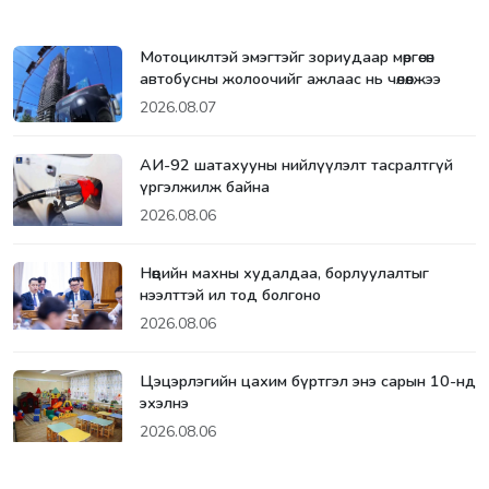
Мотоциклтэй эмэгтэйг зориудаар мөргөсөн
автобусны жолоочийг ажлаас нь чөлөөлжээ
2026.08.07
АИ-92 шатахууны нийлүүлэлт тасралтгүй
үргэлжилж байна
2026.08.06
Нөөцийн махны худалдаа, борлуулалтыг
нээлттэй ил тод болгоно
2026.08.06
Цэцэрлэгийн цахим бүртгэл энэ сарын 10-нд
эхэлнэ
2026.08.06