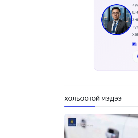
хү
ши
эн
ту
ха
ХОЛБООТОЙ МЭДЭЭ