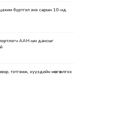
цахим бүртгэл энэ сарын 10-нд
портлогч ААН-ын дансыг
й
вэр, тэтгэмж, хүүхдийн мөнгө олгох