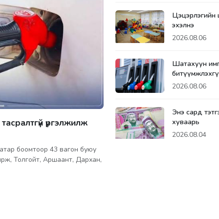
Цэцэрлэгийн 
эхэлнэ
2026.08.06
Шатахуун им
битүүмжлэхгү
2026.08.06
Энэ сард тэтгэ
 тасралтгүй үргэлжилж
хуваарь
2026.08.04
аатар боомтоор 43 вагон буюу
рж, Толгойт, Аршаант, Дархан,