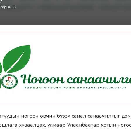
г
 сарын 12
агуудын ногоон орчин бүтээх санал санаачилгыг дэм
уршлага хуваалцах, улмаар Улаанбаатар хотын ного