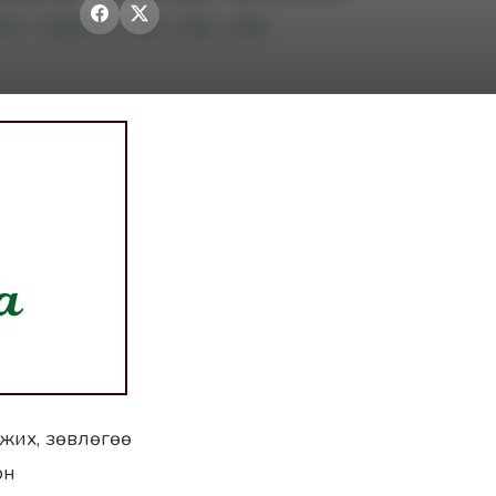
жих, зөвлөгөө
он