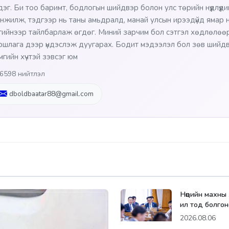
сдэг. Би тоо баримт, бодлогын шийдвэр болон улс төрийн нүүдлүүд
нжилж, тэдгээр нь таны амьдралд, манай улсын ирээдүйд ямар нө
гийнээр тайлбарлаж өгдөг. Миний зарчим бол сэтгэл хөдлөлөөр
ршлага дээр үндэслэж дуугарах. Бодит мэдээлэл бол зөв шийдв
мгийн хүчтэй зэвсэг юм
6598 нийтлэл
dboldbaatar88@gmail.com
Нөөцийн махны
ил тод болгон
2026.08.06