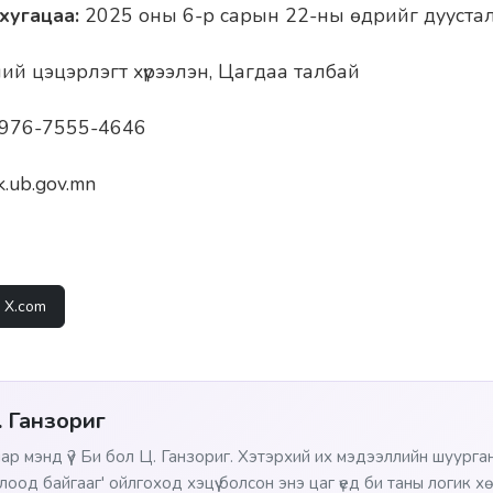
хугацаа:
2025 оны 6-р сарын 22-ны өдрийг дууста
ий цэцэрлэгт хүрээлэн, Цагдаа талбай
+976-7555-4646
k.ub.gov.mn
X.com
. Ганзориг
ар мэнд үү? Би бол Ц. Ганзориг. Хэтэрхий их мэдээллийн шуурган
лоод байгааг' ойлгоход хэцүү болсон энэ цаг үед би таны логик х