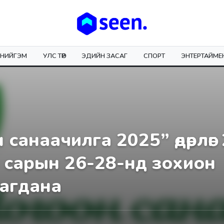
НИЙГЭМ
УЛС ТӨР
ЭДИЙН ЗАСАГ
СПОРТ
ЭНТЕРТАЙМЕ
 санаачилга 2025” өдөрлөг
 сарын 26-28-нд зохион
агдана