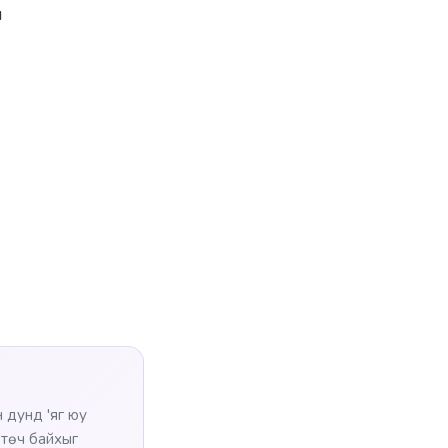
л
 дунд 'яг юу
өтөч байхыг