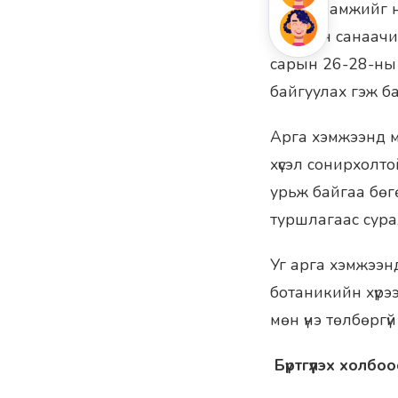
байгууламжийг н
“Ногоон санаачи
сарын 26-28-ны ө
байгуулах гэж б
Арга хэмжээнд мо
хүсэл сонирхолт
урьж байгаа бө
туршлагаас сура
Уг арга хэмжээн
ботаникийн хүрэ
мөн үнэ төлбөрг
Бүртгүүлэх холбоо