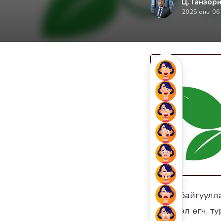
Ц. Ганзори
2025 оны 06
Иргэд, байгуулл
мэдээлэл өгч, т