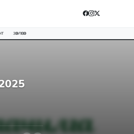
НТ
ЗӨВЛӨГӨӨ
 2025