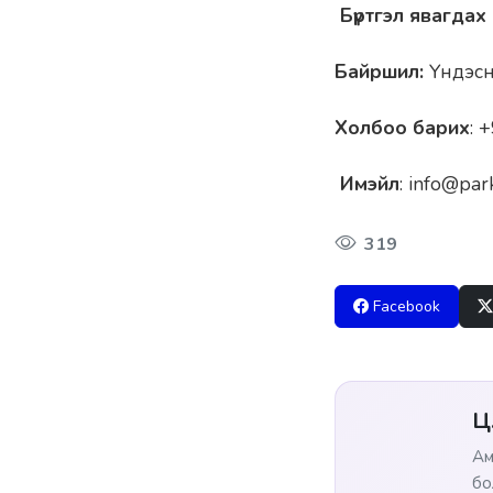
Бүртгэл явагдах 
Байршил:
Үндэсн
Холбоо барих
: 
Имэйл
: info@par
319
Facebook
Ц
Ам
бо