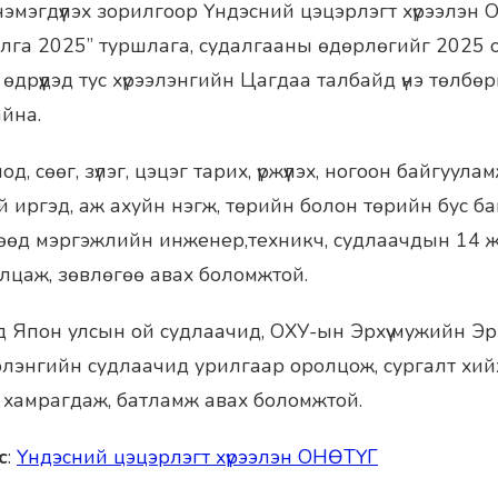
эмэгдүүлэх зорилгоор Үндэсний цэцэрлэгт хүрээлэн
лга 2025” туршлага, судалгааны өдөрлөгийг 2025 
дрүүдэд тус хүрээлэнгийн Цагдаа талбайд үнэ төлбөр
айна.
д, сөөг, зүлэг, цэцэг тарих, үржүүлэх, ногоон байгуул
ой иргэд, аж ахуйн нэгж, төрийн болон төрийн бус б
гөөд мэргэжлийн инженер,техникч, судлаачдын 14 
лцаж, зөвлөгөө авах боломжтой.
д Япон улсын ой судлаачид, ОХУ-ын Эрхүү мужийн Эрх
элэнгийн судлаачид урилгаар оролцож, сургалт хий
үй хамрагдаж, батламж авах боломжтой.
с
:
Үндэсний цэцэрлэгт хүрээлэн ОНӨТҮГ