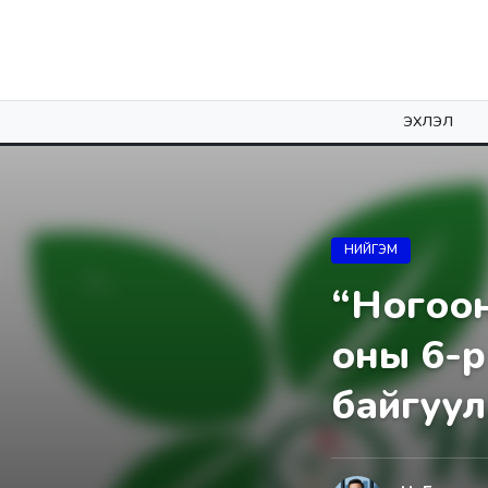
ЭХЛЭЛ
НИЙГЭМ
“Ногоон
оны 6-р
байгуул