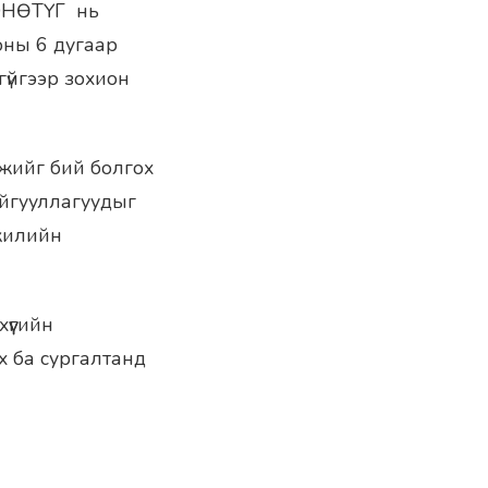
 ОНӨТҮГ нь
оны 6 дугаар
гүйгээр зохион
амжийг бий болгох
айгууллагуудыг
жилийн
үүгийн
х ба сургалтанд