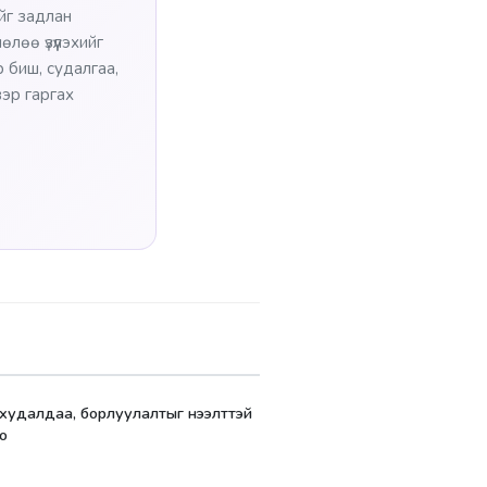
ийг задлан
лөө үзүүлэхийг
 биш, судалгаа,
эр гаргах
 худалдаа, борлуулалтыг нээлттэй
о