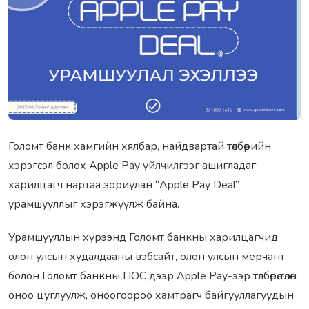
Голомт банк хамгийн хялбар, найдвартай төлбөрийн
хэрэгсэл болох Apple Pay үйлчилгээг ашигладаг
харилцагч нартаа зориулан “Apple Pay Deal”
урамшууллыг хэрэгжүүлж байна.
Урамшууллын хүрээнд Голомт банкны харилцагчид
олон улсын худалдааны вэбсайт, олон улсын мерчант
болон Голомт банкны ПОС дээр Apple Pay-ээр төлбөрөө төлөн
оноо цуглуулж, оноогоороо хамтрагч байгууллагуудын