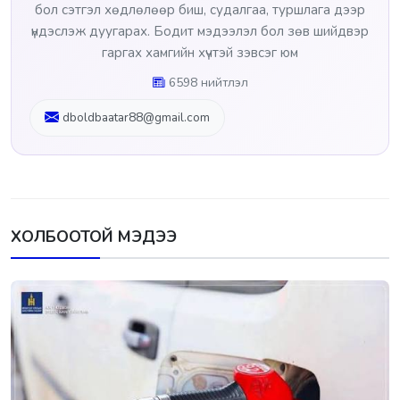
бол сэтгэл хөдлөлөөр биш, судалгаа, туршлага дээр
үндэслэж дуугарах. Бодит мэдээлэл бол зөв шийдвэр
гаргах хамгийн хүчтэй зэвсэг юм
6598 нийтлэл
dboldbaatar88@gmail.com
ХОЛБООТОЙ МЭДЭЭ