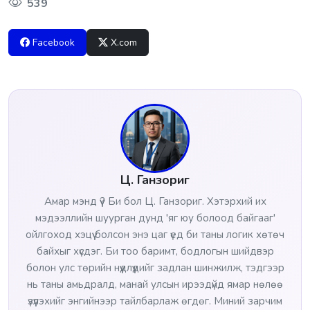
539
Facebook
X.com
Ц. Ганзориг
Амар мэнд үү? Би бол Ц. Ганзориг. Хэтэрхий их
мэдээллийн шуурган дунд 'яг юу болоод байгааг'
ойлгоход хэцүү болсон энэ цаг үед би таны логик хөтөч
байхыг хүсдэг. Би тоо баримт, бодлогын шийдвэр
болон улс төрийн нүүдлүүдийг задлан шинжилж, тэдгээр
нь таны амьдралд, манай улсын ирээдүйд ямар нөлөө
үзүүлэхийг энгийнээр тайлбарлаж өгдөг. Миний зарчим