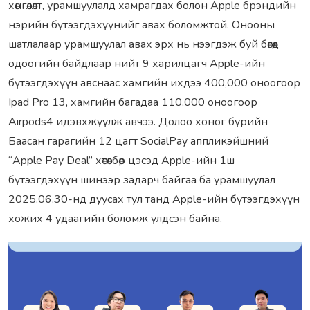
хөнгөлөлт, урамшуулалд хамрагдах болон Apple брэндийн
нэрийн бүтээгдэхүүнийг авах боломжтой. Онооны
шатлалаар урамшуулал авах эрх нь нээгдэж буй бөгөөд
одоогийн байдлаар нийт 9 харилцагч Apple-ийн
бүтээгдэхүүн авснаас хамгийн ихдээ 400,000 оноогоор
Ipad Pro 13, хамгийн багадаа 110,000 оноогоор
Airpods4 идэвхжүүлж авчээ. Долоо хоног бүрийн
Баасан гарагийн 12 цагт SocialPay аппликэйшний
“Apple Pay Deal” хөтөлбөр цэсэд Apple-ийн 1ш
бүтээгдэхүүн шинээр задарч байгаа ба урамшуулал
2025.06.30-нд дуусах тул танд Apple-ийн бүтээгдэхүүн
хожих 4 удаагийн боломж үлдсэн байна.