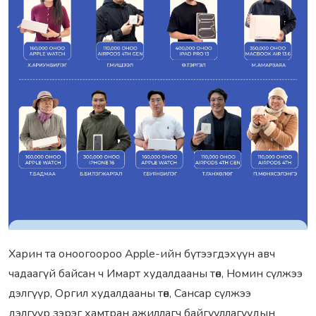
Харин та оноогоороо Apple-ийн бүтээгдэхүүн авч
чадаагүй байсан ч Имарт худалдааны төв, Номин сүлжээ
дэлгүүр, Оргил худалдааны төв, Сансар сүлжээ
дэлгүүр зэрэг хамтран ажиллагч байгууллагуудын