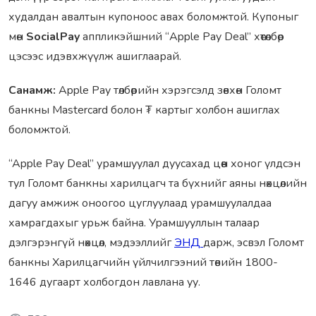
худалдан авалтын купоноос авах боломжтой. Купоныг
мөн
SocialPay
аппликэйшний “Apple Pay Deal” хөтөлбөр
цэсээс идэвхжүүлж ашиглаарай.
Санамж:
Apple Pay төлбөрийн хэрэгсэлд зөвхөн Голомт
банкны Mastercard болон ₮ картыг холбон ашиглах
боломжтой.
“Apple Pay Deal” урамшуулал дуусахад цөөн хоног үлдсэн
тул Голомт банкны харилцагч та бүхнийг аяны нөхцөлийн
дагуу амжиж оноогоо цуглуулаад урамшуулалдаа
хамрагдахыг урьж байна. Урамшууллын талаар
дэлгэрэнгүй нөхцөл, мэдээллийг
ЭНД
дарж, эсвэл Голомт
банкны Харилцагчийн үйлчилгээний төвийн 1800-
1646 дугаарт холбогдон лавлана уу.