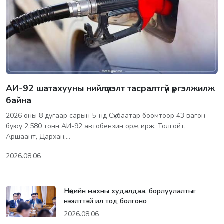
АИ-92 шатахууны нийлүүлэлт тасралтгүй үргэлжилж
байна
2026 оны 8 дугаар сарын 5-нд Сүхбаатар боомтоор 43 вагон
буюу 2,580 тонн АИ-92 автобензин орж ирж, Толгойт,
Аршаант, Дархан,…
2026.08.06
Нөөцийн махны худалдаа, борлуулалтыг
нээлттэй ил тод болгоно
2026.08.06