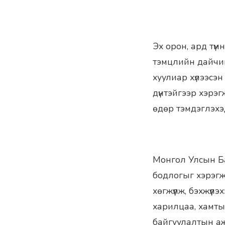
Эх орон, ард түм
тэмцлийн дайчин
хуулиар хүлээсэн 
дүнтэйгээр хэрэг
өдөр тэмдэглэхэ
Монгол Улсын Ба
бодлогыг хэрэгжү
хөгжүүлж, бэхжүү
харилцаа, хамты
байгуулалтын а