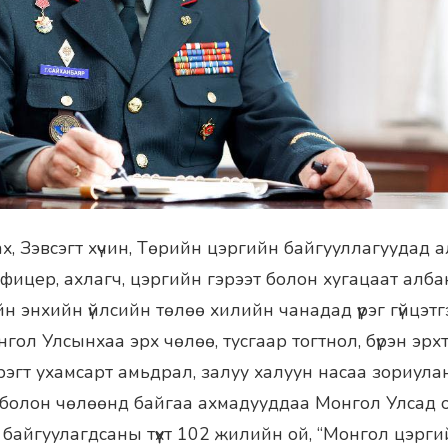
х, Зэвсэгт хүчин, Төрийн цэргийн байгууллагуудад 
фицер, ахлагч, цэргийн гэрээт болон хугацаат албаны
н энхийн үйлсийн төлөө хилийн чанадад үүрэг гүйцэт
гол Улсынхаа эрх чөлөө, тусгаар тогтнол, бүрэн эр
рэгт ухамсарт амьдрал, залуу халуун насаа зориулан
 болон чөлөөнд байгаа ахмадууддаа Монгол Улсад 
сэн байгуулагдсаны түүхт 102 жилийн ой, “Монгол цэрг