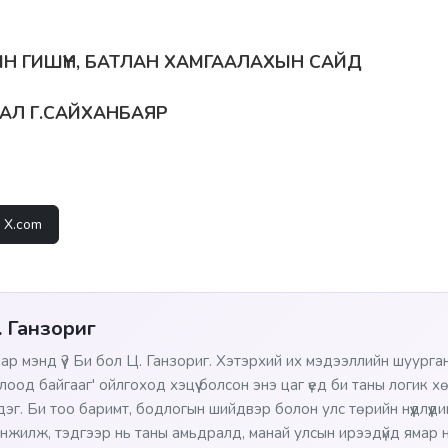
Н ГИШҮҮН, БАТЛАН ХАМГААЛАХЫН САЙД
РАЛ Г.САЙХАНБАЯР
X.com
. Ганзориг
ар мэнд үү? Би бол Ц. Ганзориг. Хэтэрхий их мэдээллийн шуурган
лоод байгааг' ойлгоход хэцүү болсон энэ цаг үед би таны логик х
сдэг. Би тоо баримт, бодлогын шийдвэр болон улс төрийн нүүдлүүд
нжилж, тэдгээр нь таны амьдралд, манай улсын ирээдүйд ямар нө