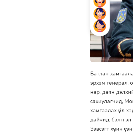
Батлан хамгаала
эрхэм генерал, о
нар, даян дэлхий
сахиулагчид, Мон
хамгаалах үйл хэ
дайчид, бэлтгэл
Зэвсэгт хүчин үү