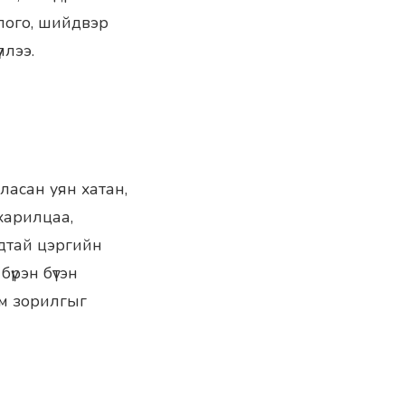
длого, шийдвэр
ллээ.
ласан уян хатан,
харилцаа,
удтай цэргийн
бүрэн бүтэн
эм зорилгыг