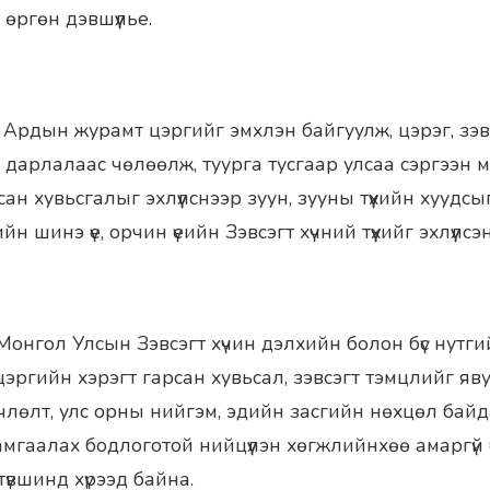
өргөн дэвшүүлье.
 Ардын журамт цэргийг эмхлэн байгуулж, цэрэг, зэвс
н дарлалаас чөлөөлж, туурга тусгаар улсаа сэргээн 
ан хувьсгалыг эхлүүлснээр зуун, зууны түүхийн хуудс
н шинэ үе, орчин үеийн Зэвсэгт хүчний түүхийг эхлүүлсэн 
 Монгол Улсын Зэвсэгт хүчин дэлхийн болон бүс нутги
эргийн хэрэгт гарсан хувьсал, зэвсэгт тэмцлийг яву
лөлт, улс орны нийгэм, эдийн засгийн нөхцөл байдал
амгаалах бодлоготой нийцүүлэн хөгжлийнхөө амаргүй 
үвшинд хүрээд байна.