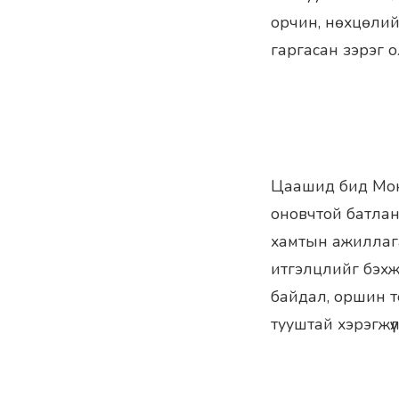
орчин, нөхцөлий
гаргасан зэрэг о
Цаашид бид Монг
оновчтой батлан
хамтын ажиллага
итгэлцлийг бэхжү
байдал, оршин т
тууштай хэрэгжүү