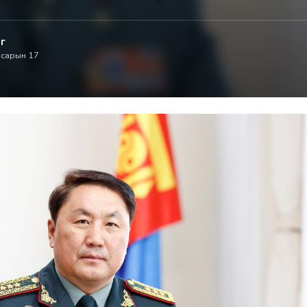
г
 сарын 17