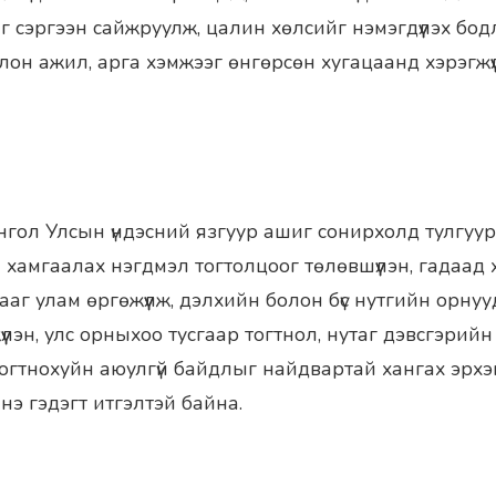
г сэргээн сайжруулж, цалин хөлсийг нэмэгдүүлэх бо
лон ажил, арга хэмжээг өнгөрсөн хугацаанд хэрэгжүү
ол Улсын үндэсний язгуур ашиг сонирхолд тулгуур
 хамгаалах нэгдмэл тогтолцоог төлөвшүүлэн, гадаад 
аг улам өргөжүүлж, дэлхийн болон бүс нутгийн орну
үлэн, улс орныхоо тусгаар тогтнол, нутаг дэвсгэрийн 
огтнохуйн аюулгүй байдлыг найдвартай хангах эрх
лнэ гэдэгт итгэлтэй байна.