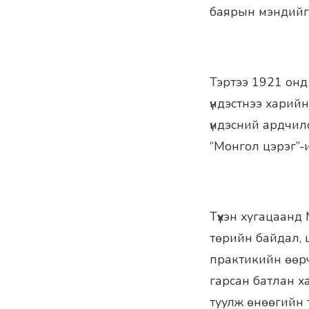
баярын мэндийг 
Тэртээ 1921 онд
үндэстнээ харий
үндэсний ардчилс
“Монгол цэрэг”-ий
Түүхэн хугацаанд
төрийн байдал, ц
практикийн өөрч
гарсан батлан х
туулж өнөөгийн т