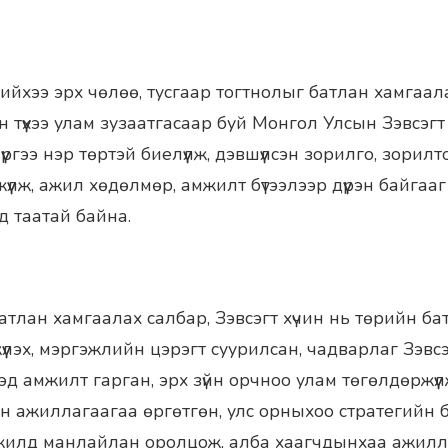
нийхээ эрх чөлөө, тусгаар тогтнолыг батлан хамгаа
 түүхээ улам зузаатгасаар буй Монгол Улсын Зэвсэгт
үүргээ нэр төртэй биелүүлж, дэвшүүлсэн зорилго, зорилт
жүүлж, ажил хөдөлмөр, амжилт бүтээлээр дүүрэн байгаа
д таатай байна.
тлан хамгаалах салбар, Зэвсэгт хүчин нь төрийн ба
үлэх, мэргэжлийн цэрэгт суурилсан, чадварлаг Зэвсэ
лэхэд амжилт гарган, эрх зүйн орчноо улам төгөлдөржүү
н ажиллагаагаа өргөтгөн, улс орныхоо стратегийн б
жилд манлайлан оролцож, алба хаагчдынхаа ажилл