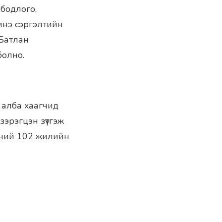
 бодлого,
инэ сэргэлтийн
 Батлан
болно.
н алба хаагчид
зэрэгцэн зүтгэж
үчний 102 жилийн