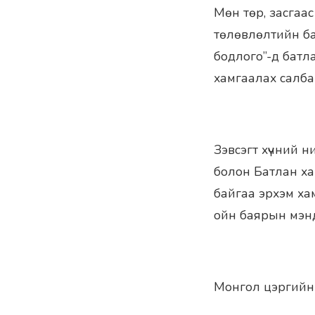
Мөн төр, засгаас
төлөвлөлтийн ба
бодлого”-д батл
хамгаалах салба
Зэвсэгт хүчний н
болон Батлан ха
байгаа эрхэм ха
ойн баярын мэнд
Монгол цэргийн с