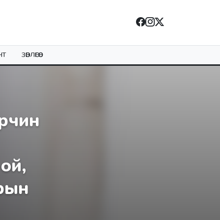
НТ
ЗӨВЛӨГӨӨ
рчин
ой,
рын