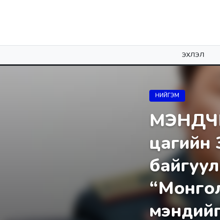
ЭХЛЭЛ
НИЙГЭМ
МЭНДЧИ
цагийн З
байгуул
“Монгол
мэндийг