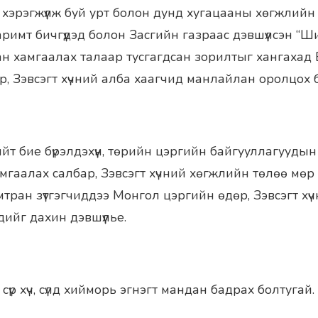
 хэрэгжүүлж буй урт болон дунд хугацааны хөгжлийн
римт бичгүүдэд болон Засгийн газраас дэвшүүлсэн “Ш
ан хамгаалах талаар тусгагдсан зорилтыг хангахад
р, Зэвсэгт хүчний алба хаагчид манлайлан оролцох 
ийт бие бүрэлдэхүүн, төрийн цэргийн байгууллагууды
мгаалах салбар, Зэвсэгт хүчний хөгжлийн төлөө мөр 
мтран зүтгэгчиддээ Монгол цэргийн өдөр, Зэвсэгт х
ийг дахин дэвшүүлье.
үр хүч, сүлд хийморь эгнэгт мандан бадрах болтугай.