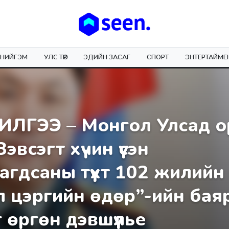
НИЙГЭМ
УЛС ТӨР
ЭДИЙН ЗАСАГ
СПОРТ
ЭНТЕРТАЙМЕ
ЛГЭЭ – Монгол Улсад о
эвсэгт хүчин үүсэн
агдсаны түүхт 102 жилийн 
 цэргийн өдөр”-ийн бая
 өргөн дэвшүүлье