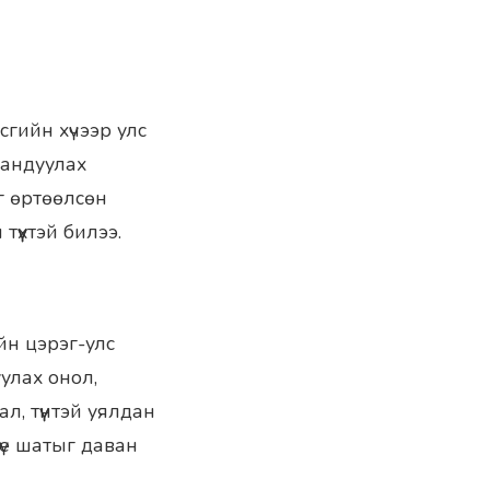
гийн хүчээр улс
мандуулах
ыг өртөөлсөн
түүхтэй билээ.
йн цэрэг-улс
улах онол,
, түүнтэй уялдан
үе шатыг даван