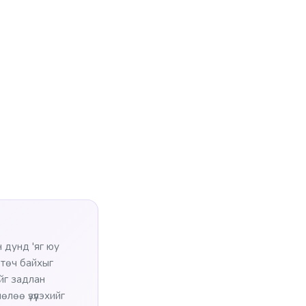
 дунд 'яг юу
өтөч байхыг
ийг задлан
лөө үзүүлэхийг