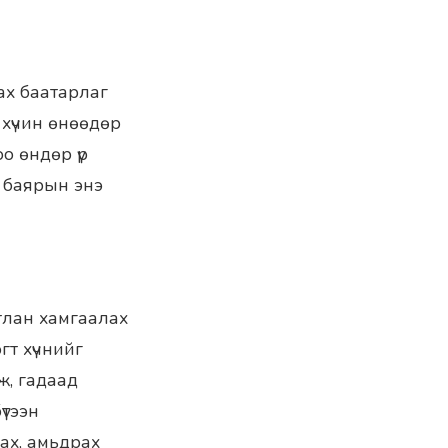
лах баатарлаг
 хүчин өнөөдөр
оо өндөр үр
г баярын энэ
тлан хамгаалах
гт хүчнийг
лж, гадаад
үтээн
ах, амьдрах