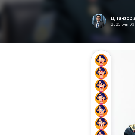
Ц. Ганзори
2023 оны 03