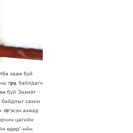
алба хааж буй
 түрүүч, байлдагч
гэж буй Энхийг
хт байдлыг сахин
 зүтгэсэн ахмад
орчин цагийн
ийн өдөр”-ийн