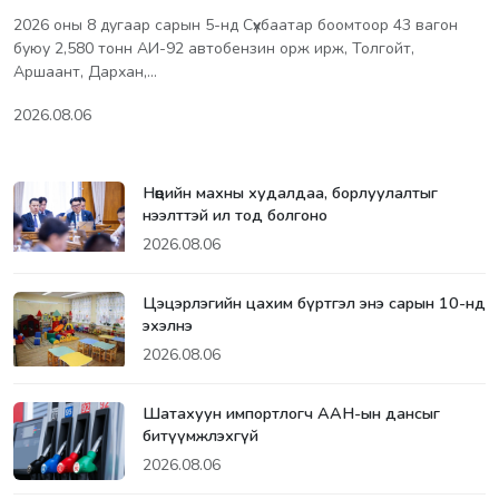
2026 оны 8 дугаар сарын 5-нд Сүхбаатар боомтоор 43 вагон
буюу 2,580 тонн АИ-92 автобензин орж ирж, Толгойт,
Аршаант, Дархан,…
2026.08.06
Нөөцийн махны худалдаа, борлуулалтыг
нээлттэй ил тод болгоно
2026.08.06
Цэцэрлэгийн цахим бүртгэл энэ сарын 10-нд
эхэлнэ
2026.08.06
Шатахуун импортлогч ААН-ын дансыг
битүүмжлэхгүй
2026.08.06