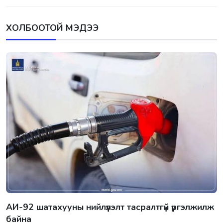
ХОЛБООТОЙ МЭДЭЭ
АИ-92 шатахууны нийлүүлэлт тасралтгүй үргэлжилж
байна