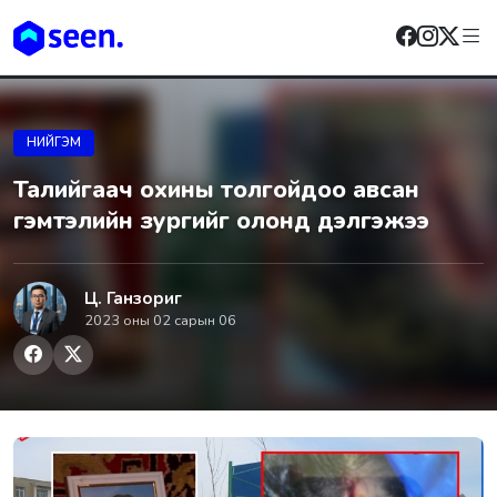
НИЙГЭМ
Taлийгаач oxины толгoйдоо aвсан
гэмтэлийн зypгийг oлoнд дэлгэжээ
Ц. Ганзориг
2023 оны 02 сарын 06