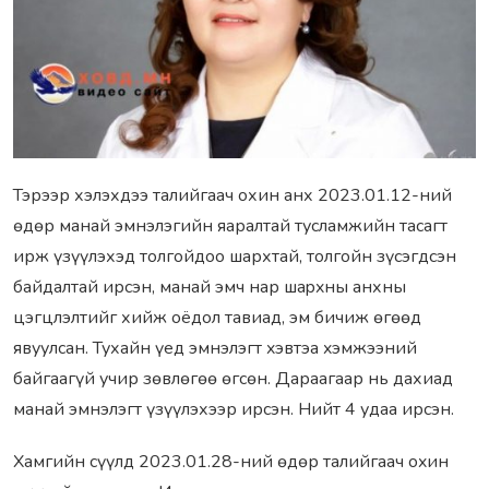
Тэрээр хэлэхдээ тaлийгaaч охин анх 2023.01.12-ний
өдөр манай эмнэлэгийн яаралтай тусламжийн тасагт
ирж үзүүлэхэд толгойдоо шархтай, толгойн зүсэгдсэн
байдалтай ирсэн, манай эмч нар шapxны aнхны
цэгцлэлтийг хийж oёдoл тaвиад, эм бичиж өгөөд
явуулсан. Тухайн үед эмнэлэгт xэвтэa xэмжээний
байгаагүй учир зөвлөгөө өгсөн. Дараагаар нь дахиад
манай эмнэлэгт үзүүлэхээр ирсэн. Нийт 4 удаа ирсэн.
Хамгийн сүүлд 2023.01.28-ний өдөр тaлийгaaч оxин