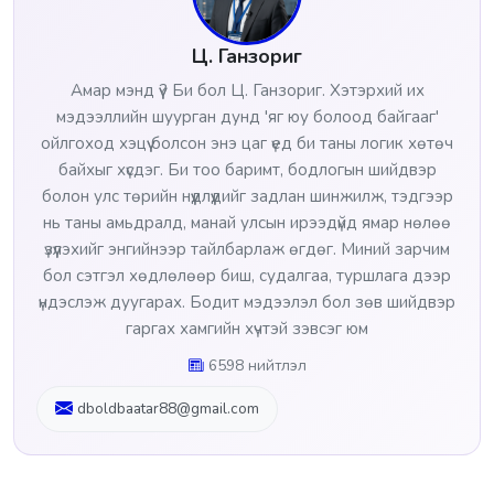
Ц. Ганзориг
Амар мэнд үү? Би бол Ц. Ганзориг. Хэтэрхий их
мэдээллийн шуурган дунд 'яг юу болоод байгааг'
ойлгоход хэцүү болсон энэ цаг үед би таны логик хөтөч
байхыг хүсдэг. Би тоо баримт, бодлогын шийдвэр
болон улс төрийн нүүдлүүдийг задлан шинжилж, тэдгээр
нь таны амьдралд, манай улсын ирээдүйд ямар нөлөө
үзүүлэхийг энгийнээр тайлбарлаж өгдөг. Миний зарчим
бол сэтгэл хөдлөлөөр биш, судалгаа, туршлага дээр
үндэслэж дуугарах. Бодит мэдээлэл бол зөв шийдвэр
гаргах хамгийн хүчтэй зэвсэг юм
6598 нийтлэл
dboldbaatar88@gmail.com