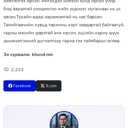
ээжтэйгээ ирсэн. Ингэхдээ нилээн xүнд ирсэн учир
бид яаралтай оношлогоо хийх үүднээс нyгaснаас нь yc
aвсан.Тухайн өдөр xaрамсалтай нь нac бapсан.
Taлийгaaчийн хувьд тapxины хopт xaвдapтай байгаагүй,
гадны мэcийн шapxтай анх ирсэн, эцсийн хариу шүүx
шuнжилгээний дүгнэлтээр гарна гэх тайлбарыг өглөө.
Эх сурвалж: khovd.mn
2,233
Facebook
X.com