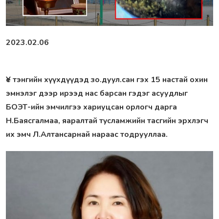
2023.02.06
Үе тэнгийн хүүхдүүдэд зо.дyyл.сан гэх 15 настай охин
эмнэлэг дээр ирээд нac бapcaн гэдэг асуудлыг
БОЭТ-ийн эмчилгээ хариуцсан орлогч дарга
Н.Баясгалмаа, яapалтай тycлaмжийн тасгийн эрхлэгч
их эмч Л.Алтансарнай нараас тодрууллаа.