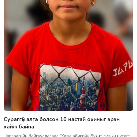
Сураггүй алга болсон 10 настай охиныг эрэн
хайж байна
Цагдаагийн байгууллагаас "Ховд аймгийн Буянт сумын нутагт