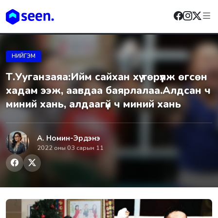
НИЙГЭМ
Т.Ууганзаяа:Ийм сайхан хүү төрүүлж өгсөн
хадам ээж, аавдаа баярлалаа.Алдсан ч
миний xань, алдаагүй ч миний xань
А. Номин-Эрдэнэ
2022 оны 03 сарын 11