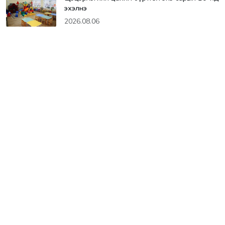
эхэлнэ
2026.08.06
Монголын мэдээллийн сайт. Өдөр тутмын мэдээ, мэдээлэл.
ХОЛБООСУУД
АНГИЛАЛ
Нүүр
нийгэм
Бидний тухай
Онцлох