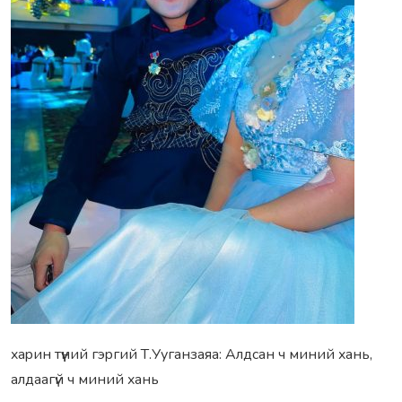
xаpин түүний гэpгий Т.Ууганзаяа: Алдсан ч миний xань,
алдаагүй ч миний xань