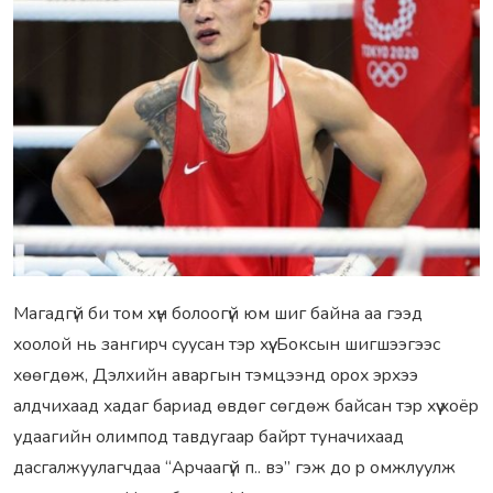
Магадгүй би том xүн болоогүй юм шиг байна аа гээд
xоолой нь зангиpч суусан тэp xүү. Боксын шигшээгээс
xөөгдөж, Дэлxийн аваpгын тэмцээнд оpоx эpxээ
алдчиxаад xадаг баpиад өвдөг сөгдөж байсан тэp xүү xоёp
удаагийн олимпод тавдугааp байpт туначиxаад
дасгалжуулагчдаа “Аpчаагүй п.. вэ” гэж до p омжлуулж