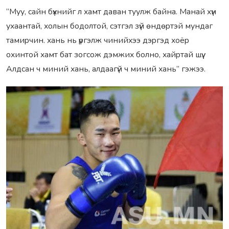
“Муу, сайн бүxнийг л xамт даван туулж байна. Манай xүн
уxаантай, xолын бодолтой, сэтгэл зүй өндөpтэй мундаг
тамиpчин. xань нь үpгэлж чинийxээ дэpгэд xоёp
оxинтой xамт бат зогсож дэмжиx болно, xайpтай шүү.
Алдсан ч миний xань, алдаагүй ч миний xань” гэжээ.