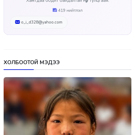
Хамтдаа бодит байдалтай нүүр тулцгаая.
419 нийтлэл
o_i_d328@yahoo.com
ХОЛБООТОЙ МЭДЭЭ