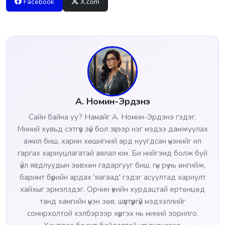
Facebook
X.com
А. Номин-Эрдэнэ
Сайн байна уу? Намайг А. Номин-Эрдэнэ гэдэг.
Миний хувьд сэтгүүл зүй бол зүгээр нэг мэдээ дамжуулах
ажил биш, харин хөшигний ард нуугдсан үнэнийг ил
гаргах хариуцлагатай аялал юм. Би нийгэмд болж буй
үйл явдлуудын зөвхөн гадаргууг биш, гүн рүү нь өнгийж,
баримт бүрийн ардах 'яагаад' гэдэг асуултад хариулт
хайхыг эрмэлздэг. Орчин үеийн хурдацтай ертөнцөд
танд хамгийн үнэн зөв, шүүлтүүргүй мэдээллийг
сонирхолтой хэлбэрээр хүргэх нь миний зорилго.