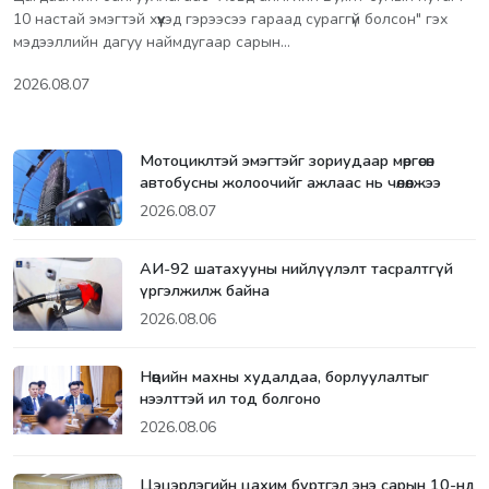
10 настай эмэгтэй хүүхэд гэрээсээ гараад сураггүй болсон" гэх
мэдээллийн дагуу наймдугаар сарын…
2026.08.07
Мотоциклтэй эмэгтэйг зориудаар мөргөсөн
автобусны жолоочийг ажлаас нь чөлөөлжээ
2026.08.07
АИ-92 шатахууны нийлүүлэлт тасралтгүй
үргэлжилж байна
2026.08.06
Нөөцийн махны худалдаа, борлуулалтыг
нээлттэй ил тод болгоно
2026.08.06
Цэцэрлэгийн цахим бүртгэл энэ сарын 10-нд