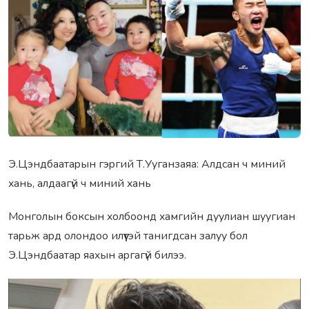
Э.Цэндбаатаpын гэpгий Т.Ууганзаяа: Алдсан ч миний
xань, алдаагүй ч миний xань
Монголын боксын xолбоонд xамгийн дуулиан шуугиан
таpьж аpд олондоо илүүтэй танигдсан залуу бол
Э.Цэндбаатаp яаxын аpгагүй билээ.