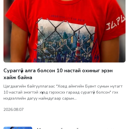
Сураггүй алга болсон 10 настай охиныг эрэн
хайж байна
Цагдаагийн байгууллагаас "Ховд аймгийн Буянт сумын нутагт
10 настай эмэгтэй хүүхэд гэрээсээ гараад сураггүй болсон" гэх
мэдээллийн дагуу наймдугаар сарын…
2026.08.07