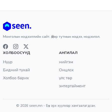
Монголын мэдээллийн сайт. Өдөр тутмын мэдээ, мэдээлэл.
ХОЛБООСУУД
АНГИЛАЛ
Нүүр
нийгэм
Бидний тухай
Онцлох
Холбоо барих
улс төр
энтертаймент
© 2026 seen
.
mn - Бүх эрх хуулиар хамгаалагдсан.