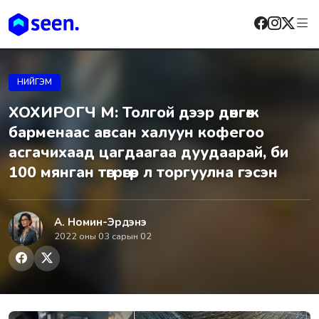
НИЙГЭМ
ХОХИРОГЧ М: Толгой дээр дөнгөж
барменаас авсан халуун кофегоо
асгачихаад цагдаагаа дуудаарай, би
100 мянган төгрөгөөр л торгуулна гэсэн
А. Номин-Эрдэнэ
2022 оны 03 сарын 02