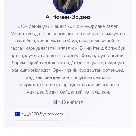
А. Номин-Эрдэнэ
Сайн байна уу? Намайг А. Номин-Эрдэнэ гэдэг.
Миний хувьд сэтгүүл зүй бол зүгээр нэг мэдээ дамжуулах
ажил биш, харин хөшигний ард нуугдсан үнэнийг ил
гаргах хариуцлагатай аялал юм. Би нийгэмд болж буй
үйл явдлуудын зөвхөн гадаргууг биш, гүн рүү нь өнгийж,
баримт бүрийн ардах 'яагаад' гэдэг асуултад хариулт
хайхыг эрмэлздэг. Орчин үеийн хурдацтай ертөнцөд
танд хамгийн үнэн зөв, шүүлтүүргүй мэдээллийг
сонирхолтой хэлбэрээр хүргэх нь миний зорилго.
Хамтдаа бодит байдалтай нүүр тулцгаая.
419 нийтлэл
o_i_d328@yahoo.com