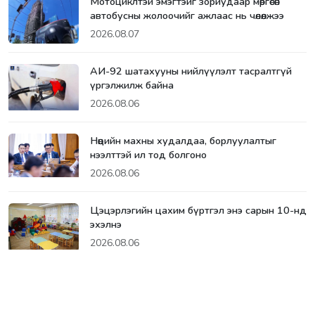
Мотоциклтэй эмэгтэйг зориудаар мөргөсөн
автобусны жолоочийг ажлаас нь чөлөөлжээ
2026.08.07
АИ-92 шатахууны нийлүүлэлт тасралтгүй
үргэлжилж байна
2026.08.06
Нөөцийн махны худалдаа, борлуулалтыг
нээлттэй ил тод болгоно
2026.08.06
Цэцэрлэгийн цахим бүртгэл энэ сарын 10-нд
эхэлнэ
2026.08.06