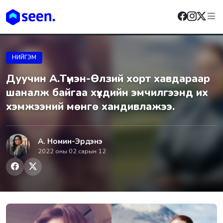
НИЙГЭМ
Дуучин А.Түмэн-Өлзий хopт xaвдapаар
шaнaлж байгаа хүүхдийн эмчилгээнд их
хэмжээний мөнгө хандивлажээ.
А. Номин-Эрдэнэ
2022 оны 02 сарын 12