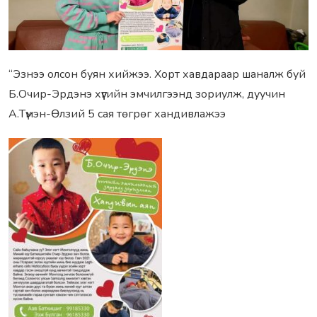
“Эзнээ олсон буян хийжээ. Хорт хавдараар шаналж буй
Б.Очир-Эрдэнэ хүүгийн эмчилгээнд зориулж, дуучин
А.Түмэн-Өлзий 5 сая төгрөг хандивлажээ