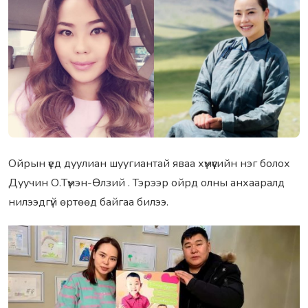
Ойрын үед дуулиан шуугиантай яваа хүмүүсийн нэг болох
Дуучин О.Түмэн-Өлзий . Тэрээр ойрд олны анхааралд
нилээдгүй өртөөд байгаа билээ.