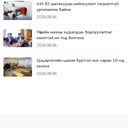
АИ-92 шатахууны нийлүүлэлт тасралтгүй
үргэлжилж байна
2026.08.06
Нөөцийн махны худалдаа, борлуулалтыг
нээлттэй ил тод болгоно
2026.08.06
Цэцэрлэгийн цахим бүртгэл энэ сарын 10-нд
эхэлнэ
2026.08.06