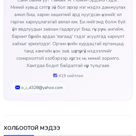
Миний хувьд сэтгүүл зүй бол зүгээр нэг мэдээ дамжуулах
ажил биш, харин хөшигний ард нуугдсан үнэнийг ил
гаргах хариуцлагатай аялал юм. Би нийгэмд болж буй
үйл явдлуудын зөвхөн гадаргууг биш, гүн рүү нь өнгийж,
баримт бүрийн ардах 'яагаад' гэдэг асуултад хариулт
хайхыг эрмэлздэг. Орчин үеийн хурдацтай ертөнцөд
танд хамгийн үнэн зөв, шүүлтүүргүй мэдээллийг
сонирхолтой хэлбэрээр хүргэх нь миний зорилго.
Хамтдаа бодит байдалтай нүүр тулцгаая.
419 нийтлэл
o_i_d328@yahoo.com
ХОЛБООТОЙ МЭДЭЭ