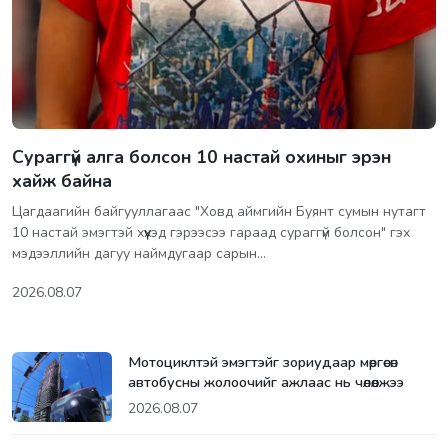
Сураггүй алга болсон 10 настай охиныг эрэн
хайж байна
Цагдаагийн байгууллагаас "Ховд аймгийн Буянт сумын нутагт
10 настай эмэгтэй хүүхэд гэрээсээ гараад сураггүй болсон" гэх
мэдээллийн дагуу наймдугаар сарын…
2026.08.07
Мотоциклтэй эмэгтэйг зориудаар мөргөсөн
автобусны жолоочийг ажлаас нь чөлөөлжээ
2026.08.07