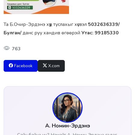
Та Б.Очир-Эрдэнэ хүүд туслахыг хүсвэл
5032636339/
Булган/
данс руу хандив өгөөрэй
Утас: 99185330
763
Facebook
X.com
А. Номин-Эрдэнэ
Сайн байна уу? Намайг А. Номин-Эрдэнэ гэдэг.