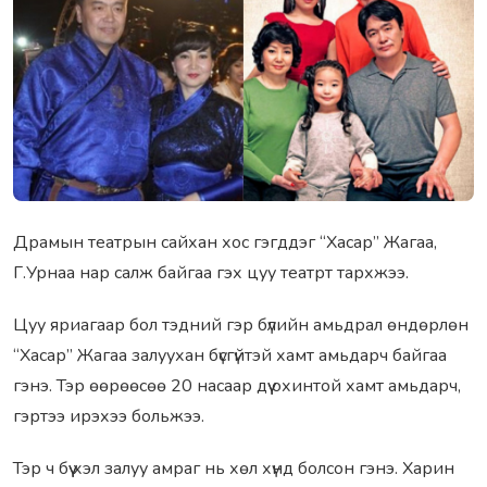
Драмын театрын сайхан хос гэгддэг “Хасар” Жагаа,
Г.Урнаа нар салж байгаа гэх цуу театрт тархжээ.
Цуу яриагаар бол тэдний гэр бүлийн амьдрал өндөрлөн
“Хасар” Жагаа залуухан бүсгүйтэй хамт амьдарч байгаа
гэнэ. Тэр өөрөөсөө 20 насаар дүү охинтой хамт амьдарч,
гэртээ ирэхээ больжээ.
Тэр ч бүү хэл залуу амраг нь хөл хүнд болсон гэнэ. Харин