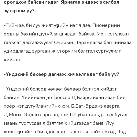
оролцож байсан гэдэг. Яриагаа эндээс эхэлбэл
зүгээр юм уу?
-Тийм ээ, би луу жилтнүүдийн нэг л дээ. Пионерийн
ордны бөхийн дугуйланд явдаг байлаа. Монгол улсын
гавъяат дасгалжуулат Очирын Цэрэндагва багшийнхаа
удирдлагад зургаан жил орчим бэлтгэл сургуулилт
хийсэн.
-Үндэсний бөхөөр дагнаж хичээллэдэг байв уу?
-Үндэсний болоод чөлөөт бөхөөр бэлтгэл хийдэг
байсан. Үеийнхэн дотроосоо Ц.Баярсайхан заан бид
хоёр нэг дугуйлангийнх юм. Б.Бат-Эрдэнэ аварга,
Д.Мөнх-Эрдэнэ арслан, том П.Сүхбат гарьд гээд бусад
маань тус тусдаа л бэлтгэл хийцгээдэг байв. Луу
жилтнүүдтэйгээ би одоо хэр нь дотны найз нөхөд. Тэд