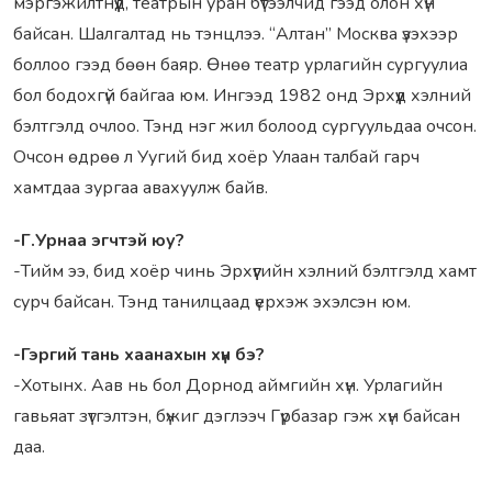
мэргэжилтнүүд, театрын уран бүтээлчид гээд олон хүн
байсан. Шалгалтад нь тэнцлээ. “Алтан” Москва үзэхээр
боллоо гээд бөөн баяр. Өнөө театр урлагийн сургуулиа
бол бодохгүй байгаа юм. Ингээд 1982 онд Эрхүүд хэлний
бэлтгэлд очлоо. Тэнд нэг жил болоод сургуульдаа очсон.
Очсон өдрөө л Уугий бид хоёр Улаан талбай гарч
хамтдаа зургаа авахуулж байв.
-Г.Урнаа эгчтэй юу?
-Тийм ээ, бид хоёр чинь Эрхүүгийн хэлний бэлтгэлд хамт
сурч байсан. Тэнд танилцаад үерхэж эхэлсэн юм.
-Гэргий тань хаанахын хүн бэ?
-Хотынх. Аав нь бол Дорнод аймгийн хүн. Урлагийн
гавьяат зүтгэлтэн, бүжиг дэглээч Гүрбазар гэж хүн байсан
даа.