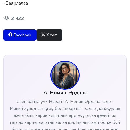
-Баярлалаа
3,433
Facebook
X.com
А. Номин-Эрдэнэ
Сайн байна уу? Намайг А. Номин-Эрдэнэ гэдэг.
Миний хувьд сэтгүүл зүй бол зүгээр нэг мэдээ дамжуулах
ажил биш, харин хөшигний ард нуугдсан үнэнийг ил
гаргах хариуцлагатай аялал юм. Би нийгэмд болж буй
үйл явдлуудын зөвхөн гадаргууг биш, гүн рүү нь өнгийж,