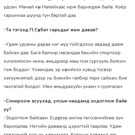
удсан. Манай хүн Налайхаас ирж барилдаж байв. Хоёр
гарынхаа шуунд тун бяртай даа.
-Та тэгээд П.Сүхбат гарьдыг яаж давав?
-Удаж удсаны дараа нэг муу тойгдохоо аядаад давж
байсан даа. Бага балчир насандаа бөхийн спортоор
хичээллэсэн минь амьдралд маш том сургууль болсон
гэж боддог. Ухаандаа, эр хүнийхээ хувьд тэсвэр
хатуужилтай, дээр нь биеийн галбир төрх сайхан, бие
чангатай болдог. Мөн амьдрахуйн ухаан ч суулгасан.
-Сонирхож асуухад, улсын наадамд зодоглож байв
уу?
-Зодоглож байсаан. Есдүгээр ангиа төгссөнийхөө зун
барилдлаа. Нэгийн даваанд цэрэгтэй таарлаа. Удаж
төвдсөнгүй дор нь хаячихлаа. Хоёрын даваанд аль