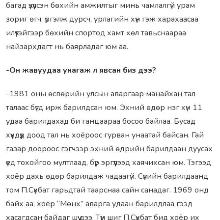
багад үзүүлсэн бөхийн амжилтыг минь чамлалгүй урам
зориг өгч, үргэлж дурсч, урлагийн хүн гэж харахаасаа
илүүтэйгээр бөхийн спортод хамт хөл тавьснаараа
найзархдагт нь баярладаг юм аа.
-Он жавуудаа унагаж л явсан биз дээ?
-1981 оны өсвөрийн улсын аваргаар манайхан тал
талаас бүгд ирж барилдсан юм. Эхний өдөр нэг хүн 11
удаа барилдахад би ганцаараа босоо байлаа. Бусад
хүүхдүүд доод тал нь хоёроос гурван унаатай байсан. Гай
газар доороос гэгчээр эхний өдрийн барилдаан дуусах
үед тохойгоо мултлаад, бүр эргүүлээд хаячихсан юм. Тэгээд
хоёр дахь өдөр барилдаж чадаагүй. Сүүлийн барилдаанд
том П.Сүхбат гарьдтай таарснаа сайн санадаг. 1969 онд
байх аа, хоёр “Мөнх” аварга удаан барилдлаа гээд
хасагдсан байдаг шүү дээ. Түүн шиг П.Сүхбат бид хоёр их