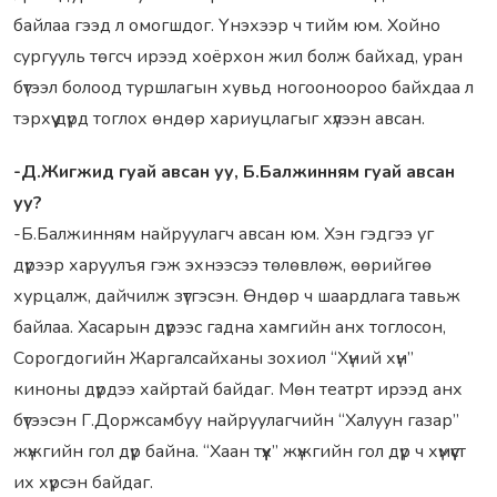
байлаа гээд л омогшдог. Үнэхээр ч тийм юм. Хойно
сургууль төгсч ирээд хоёрхон жил болж байхад, уран
бүтээл болоод туршлагын хувьд ногооноороо байхдаа л
тэрхүү дүрд тоглох өндөр хариуцлагыг хүлээн авсан.
-Д.Жигжид гуай авсан уу, Б.Балжинням гуай авсан
уу?
-Б.Балжинням найруулагч авсан юм. Хэн гэдгээ уг
дүрээр харуулъя гэж эхнээсээ төлөвлөж, өөрийгөө
хурцалж, дайчилж зүтгэсэн. Өндөр ч шаардлага тавьж
байлаа. Хасарын дүрээс гадна хамгийн анх тоглосон,
Сорогдогийн Жаргалсайханы зохиол “Хүний хүн”
киноны дүрдээ хайртай байдаг. Мөн театрт ирээд анх
бүтээсэн Г.Доржсамбуу найруулагчийн “Халуун газар”
жүжгийн гол дүр байна. “Хаан түүх” жүжгийн гол дүр ч хүмүүст
их хүрсэн байдаг.