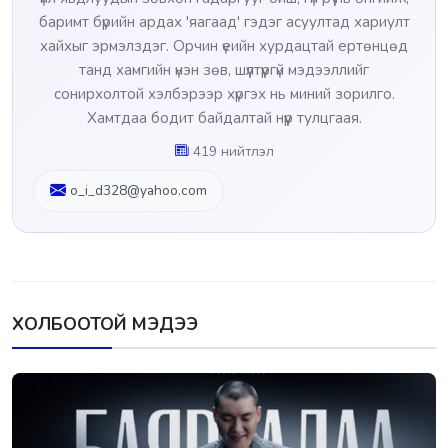
баримт бүрийн ардах 'яагаад' гэдэг асуултад хариулт
хайхыг эрмэлздэг. Орчин үеийн хурдацтай ертөнцөд
танд хамгийн үнэн зөв, шүүлтүүргүй мэдээллийг
сонирхолтой хэлбэрээр хүргэх нь миний зорилго.
Хамтдаа бодит байдалтай нүүр тулцгаая.
419 нийтлэл
o_i_d328@yahoo.com
ХОЛБООТОЙ МЭДЭЭ