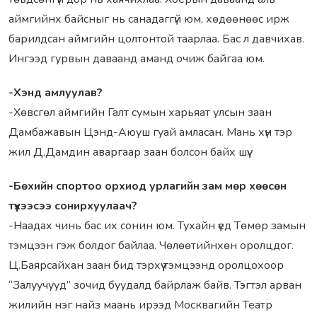
аймгийнх байсныг нь санадаггүй юм, хөдөөнөөс ирж
барилдсан аймгийн цолтонтой таарлаа. Бас л давчихав.
Ингээд гурвын даваанд аманд очиж байгаа юм.
-Хэнд амлуулав?
-Хөвсгөл аймгийн Галт сумын харьяат улсын заан
Дамбажавын Цэнд-Аюуш гуай амласан. Мань хүн тэр
жил Д.Дамдин аваргаар заан болсон байх шүү.
-Бөхийн спортоо орхиод урлагийн зам мөр хөөсөн
түүхээсээ сонирхуулаач?
-Наадах чинь бас их сонин юм. Тухайн үед Төмөр замын
тэмцээн гэж болдог байлаа. Чөлөөтийнхөн оролцдог.
Ц.Баярсайхан заан бид тэрхүү тэмцээнд оролцохоор
“Залуучууд” зочид буудалд байрлаж байв. Тэгтэл арван
жилийн нэг найз маань ирээд Москвагийн Театр