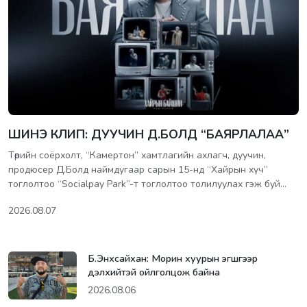
ШИНЭ КЛИП: ДУУЧИН Д.БОЛД “БАЯРЛАЛАА”
Төрийн соёрхолт, “Камертон” хамтлагийн ахлагч, дуучин,
продюсер Д.Болд наймдугаар сарын 15-нд “Хайрын хүч”
тоглолтоо “Socialpay Park”-т тоглолтоо толилуулах гэж буй…
2026.08.07
Б.Энхсайхан: Морин хуурын эгшгээр
дэлхийтэй ойлголцож байна
2026.08.06