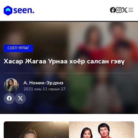
СОЁЛ УРЛАГ
Хасар Жагаа Урнаа хоёр салсан гэвүү
А. Номин-Эрдэнэ
2021 оны 11 сарын 27