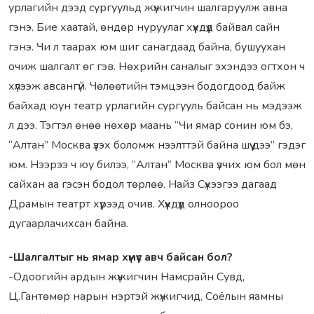
урлагийн дээд сургуульд жүжигчин шалгаруулж авна
гэнэ. Бие хаатай, өндөр нуруулаг хүүхдүүд байвал сайн
гэнэ. Чи л таарах юм шиг санагдаад байна, бушуухан
очиж шалгалт өг гэв. Нөхрийн саналыг эхэндээ огтхон ч
хүлээж авсангүй. Чөлөөтийн тэмцээн бодогдоод байж
байхад юун театр урлагийн сургууль байсан нь мэдээж
л дээ. Тэгтэл өнөө нөхөр маань “Чи ямар сонин юм бэ,
“Алтан” Москва үзэх боломж нээлттэй байна шүү дээ” гэдэг
юм. Нээрээ ч юу билээ, “Алтан” Москва үзчих юм бол мөн
сайхан аа гэсэн бодол төрлөө. Найз Сүхээгээ дагаад
Драмын театрт хүрээд очив. Хүүхдүүд олноороо
дугаарлачихсан байна.
-Шалгалтыг нь ямар хүмүүс авч байсан бол?
-Одоогийн ардын жүжигчин Намсрайн Сувд,
Ц.Гантөмөр нарын нэртэй жүжигчид, Соёлын яамны