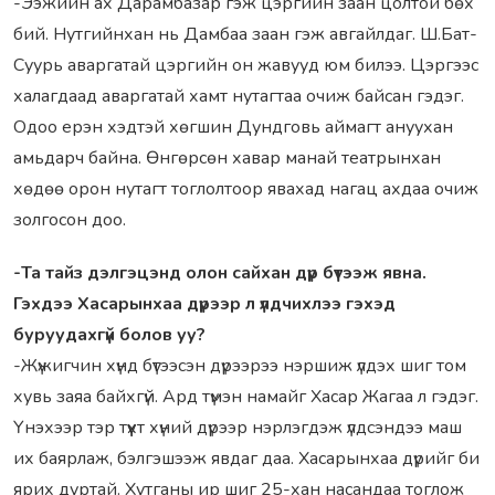
-Ээжийн ах Дарамбазар гэж цэргийн заан цолтой бөх
бий. Нутгийнхан нь Дамбаа заан гэж авгайлдаг. Ш.Бат-
Суурь аваргатай цэргийн он жавууд юм билээ. Цэргээс
халагдаад аваргатай хамт нутагтаа очиж байсан гэдэг.
Одоо ерэн хэдтэй хөгшин Дундговь аймагт ануухан
амьдарч байна. Өнгөрсөн хавар манай театрынхан
хөдөө орон нутагт тоглолтоор явахад нагац ахдаа очиж
золгосон доо.
-Та тайз дэлгэцэнд олон сайхан дүр бүтээж явна.
Гэхдээ Хасарынхаа дүрээр л үлдчихлээ гэхэд
буруудахгүй болов уу?
-Жүжигчин хүнд бүтээсэн дүрээрээ нэршиж үлдэх шиг том
хувь заяа байхгүй. Ард түмэн намайг Хасар Жагаа л гэдэг.
Үнэхээр тэр түүхт хүний дүрээр нэрлэгдэж үлдсэндээ маш
их баярлаж, бэлгэшээж явдаг даа. Хасарынхаа дүрийг би
ярих дуртай. Хутганы ир шиг 25-хан насандаа тоглож