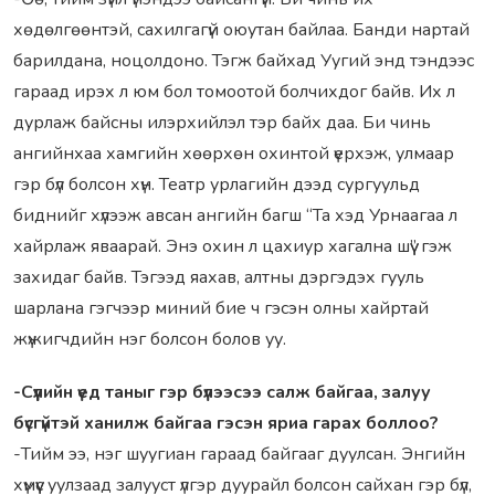
хөдөлгөөнтэй, сахилгагүй оюутан байлаа. Банди нартай
барилдана, ноцолдоно. Тэгж байхад Уугий энд тэндээс
гараад ирэх л юм бол томоотой болчихдог байв. Их л
дурлаж байсны илэрхийлэл тэр байх даа. Би чинь
ангийнхаа хамгийн хөөрхөн охинтой үерхэж, улмаар
гэр бүл болсон хүн. Театр урлагийн дээд сургуульд
биднийг хүлээж авсан ангийн багш “Та хэд Урнаагаа л
хайрлаж яваарай. Энэ охин л цахиур хагална шүү” гэж
захидаг байв. Тэгээд яахав, алтны дэргэдэх гууль
шарлана гэгчээр миний бие ч гэсэн олны хайртай
жүжигчдийн нэг болсон болов уу.
-Сүүлийн үед таныг гэр бүлээсээ салж байгаа, залуу
бүсгүйтэй ханилж байгаа гэсэн яриа гарах боллоо?
-Тийм ээ, нэг шуугиан гараад байгааг дуулсан. Энгийн
хүмүүс уулзаад залууст үлгэр дуурайл болсон сайхан гэр бүл,