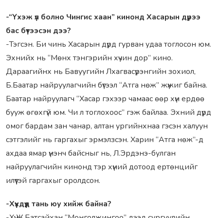
-“Үхэж үл болно Чингис хаан” кинонд Хасарын дүрээ
бас бүтээсэн дээ?
-Тэгсэн. Би чинь Хасарын дүрд гурван удаа тоглосон юм.
Эхнийх нь “Мөнх тэнгэрийн хүчин дор” кино.
Дараагийнх нь Бавуугийн Лхагвасүрэнгийн зохиол,
Б.Баатар найруулагчийн бүтээл “Атга нөж” жүжиг байна.
Баатар найруулагч “Хасар гэхээр чамаас өөр хүн ердөө
бууж өгөхгүй юм. Чи л тоглохоос” гэж байлаа. Эхний дүрд
омог бардам зан чанар, алтан ургийнхнаа гэсэн халуун
сэтгэлийг нь гаргахыг эрмэлзсэн. Харин “Атга нөж”-д
ахдаа ямар үнэнч байсныг нь, Л.Эрдэнэ-булган
найруулагчийн кинонд тэр хүний дотоод ертөнцийг
илүүтэй гаргахыг оролдсон.
-Хүүхдүүд тань юу хийж байна?
-Хүү Ж.Батсайхан “Монголжингоо” дээд сургуулийн