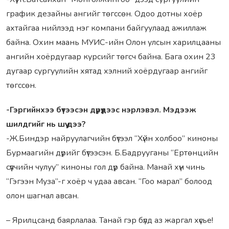
график дезайны ангийг төгссөн. Одоо дотны хоёр
ахтайгаа нийлээд нэг компани байгуулаад ажиллаж
байна. Охин маань МУИС-ийн Олон улсын харилцааны
ангийн хоёрдугаар курсийг төгсч байна. Бага охин 23
дугаар сургуулийн хятад хэлний хоёрдугаар ангийг
төгссөн.
-Гэргийнхээ бүтээсэн дүрүүдээс нэрлэвэл. Мэдээж
шилдгийг нь шүү дээ?
-Ж.Биндэр найруулагчийн бүтээл “Хүйн холбоо” киноны
Бурмаагийн дүрийг бүтээсэн. Б.Бадрууганы “Ертөнцийн
сүүлчийн чулуу” киноны гол дүр байна. Манай хүн чинь
“Гэгээн Муза”-г хоёр ч удаа авсан. “Гоо марал” болоод
олон шагнал авсан.
– Ярилцсанд баярлалаа. Танай гэр бүлд аз жаргал хүсье!