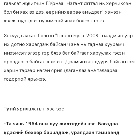
гавьяат жүжигчин Г.Урнаа “Нэгэнт сэтгэл нь хөрчихсөн
бол би яах вэ дээ, өөрийнхөөрөө амьдраг” хэмээн
хэлж, нүдэндээ нулимстай явах болсон гэнэ.
Хосууд саяхан болсон “Гэгээн муза-2009” наадмын үеэр
их дотно харагдаж байсан ч энэ нь гаднаа хуурамч
инээмсэглэлээр гэр бүлээ бат байгааг харуулах гэсэн
оролдлого байсан хэмээн Драмынхан цуурч байсан юм
харин тэрээр нэгэн ярилцлагандаа энэ талаараа
тодорхой ярьжээ.
Түүний ярилцлагын хэсгээс
-Та чинь 1964 оны луу жилтнүүдийн нэг. Багадаа
үндэсний бөхөөр барилдаж, уралдаан тэмцээнд