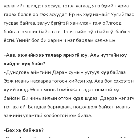
урлагийн шилдэг хосууд, гэтэл яагаад янз бүрийн яриа
гарах болов оо гэж асуудаг. Ер нь хүмүүс намайг Уугийгаас
тусдаа байгаа, залуу бүсгүйтэй ханилсан гэж ойлгоод
байгаа юм шиг байна лээ. Гэвч тийм зүйл байхгүй, байх ч
ёсгүй. Үүнийг бол би харин ч нэг бардам хэлнэ шүү.
-Аав, ээжийнхээ талаар ярихгүй юу. Аль нутгийн юу
хийдэг хүмүүс байв?
-Дундговь аймгийн Дэрэн сумын уугуул хүмүүс байлаа.
Ээж маань насаараа тогооч хийсэн хүн. Аав бол сэхээтэн
хүний хүүхэд. Өвөө минь Гомбожав гэдэг номтой хүн
байсан. Би чинь айлын отгон хүүхэд шүү дээ. Дээрээ нэг эгч
нэг ахтай. Багадаа барилдаж, ноцолдож байсан маань
ээжийн удамтай холбоотой юм билээ.
-Бөх хүн байжээ?