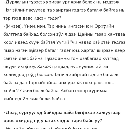
-Дурлалын түүхээсээ яривал урт яриа болох нь мэдээж.
Нэг зүйлийг асуухад, та хайртай гэдгээ баталж байгаа нь
тэр гээд давс идсэн гэдэг?
-(Инээв). Үнэн, үнэн. Тэр чинь ингэсэн юм. Эрхүүгийн
бэлтгэлд байхад болсон зүйл л дээ. Цайны газар хамтдаа
хоол идээд сууж байтал Уугий “чи надад хайртай гэдгээ
ямар нэгэн зүйлээр батал” гэдэг юм. Хартал ширээн дээр
савтай давс байна. Түүнээс амны том халбагаар хутгаад
явуулчихгүй юу. Хахаж цацаад, нус нулимстайгаа
холилдоод сүйд болсон. Тэгж л хайртай гэдгээ баталж
байлаа даа. Гэргийтэйгээ анх үерхэж нөхөрлөснөөс
хойш 27 жил болж байна. Албан ёсоор хуримаа
хийгээд 25 жил болж байна.
-Дээд сургуульд байхдаа найз бүсгүйнхээ хажуугаар
орос охидод нүд унагах явдал гарч байв уу?
-Өө, тийм зүйл үнэндээ байсангүй. Би чинь их