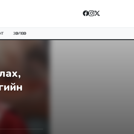
НТ
ЗӨВЛӨГӨӨ
лах,
гийн