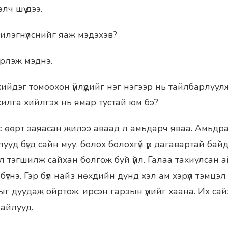
лч шүү дээ.
илэгнүүлснийг яаж мэдэхэв?
эрлэж мэднэ.
ийдэг томоохон үйлүүдийг нэг нэгээр нь тайлбарлуулж х
хилга хийлгэх нь ямар тустай юм бэ?
ээс өөрт заяасан жилээ аваад л амьдарч яваа. Амьд
лууд бүгд сайн муу, болох болохгүй үр дагавартай байд
л тэгшилж сайхан болгож буй үйл. Галаа тахиулсан
бүтнэ. Гэр бүл найз нөхдийн дунд хэл ам хэрүүл тэмцэл
г дуудаж ойртож, ирсэн гарзын үүдийг хаана. Их сай
 айлууд.