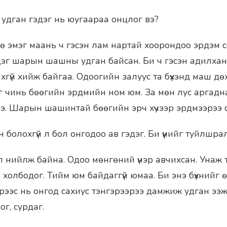
дган гэдэг нь юугаараа онцлог вэ?
ө эмэг маань ч гэсэн лам нартай хоорондоо эрдэм
дэг шарын шашны удган байсан. Би ч гэсэн адилхан.
хгүй хийж байгаа. Одоогийн залуус та бүхэнд маш д
эг чинь бөөгийн эрдмийн ном юм. За мөн лус аргадна
э. Шарын шашинтай бөөгийн эрч хүчээр эрдмээрээ с
болохгүй л бол онгодоо ав гэдэг. Би үүнийг туйлшра
л нийлж байна. Одоо мөнгөний үнэр авчихсан. Унаж т
 холбодог. Тийм юм байдаггүй юмаа. Би энэ бүхнийг
эрээс нь онгод сахиус тэнгэрээрээ дамжиж удган ээж
ог, сурдаг.