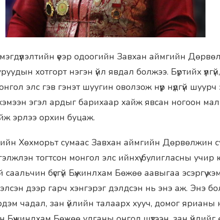
мэгдүүлэлтийн үеэр одоогийн Завхан аймгийн Дөрв
уудын хотгорт нэгэн үйл явдал болжээ. Бүртийх үүлгүй,
нгол элс гэв гэнэт шуугин оволзож нүүр нүдгүй шуурч 
үү хэмээн эгэл ардыг барихаар хайж явсан ногоон ма
йж эрлээ орхин буцаж.
гийн Хөхморьт сумаас Завхан аймгийн Дөрвөлжин с
ргэлжлэн тогтсон монгол элс ийнхүү булигласны учир 
саальчин бүсгүй Бүжинлхам Бөжөө аавыгаа эсэргүү хэ
элсэн дээр гарч хэнгэрэг дэлдсэн нь энэ аж. Энэ б
дэм чадал, зан үйлийн талаарх хууч, домог ярианы 
н Бүжинлхам Бөжөө удганы онгод шүтээн, зан үйлийг 