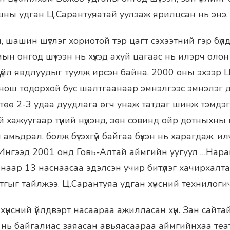
ны удган Ц.Сарантуяатай уулзаж ярилцсан нь энэ.
 шашин шүтлэг хориотой тэр цагт сэхээтний гэр бүлд 
ын онгод шүтээн нь хүүхэд ахуй цагаас нь илэрч оло
ү үйл явдлуудыг туулж ирсэн байна. 2000 оны эхээр
нош тодорхой бус шалтгаанаар эмнэлгээс эмнэлэг 
ртөө 2-3 удаа дуудлага өгч унаж татдаг шинж тэмдэ
 хажуугаар түүний нүдэнд, зөн совинд ойр дотныхны н
н амьдрал, болж бүтэхгүй байгаа бүхэн нь харагдаж, ил
Ингээд 2001 онд Говь-Алтай аймгийн уугуул …Нар
наар 13 наснаасаа эдэлсэн учир битүүлэг хачирхалт
гыг тайлжээ. Ц.Сарантуяа удган хүнсний технилоги
үнсний үйлдвэрт насаараа ажилласан хүн. Зан сайтай
ч нь байгалиас заяасан авьяасаараа аймгийнхаа те