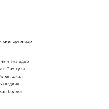
үмүүст хүргэмээр
ралын энэ өдөр
аг. Энэ түмэн
 айлын ажил
 хаагдана.
хан болдог,