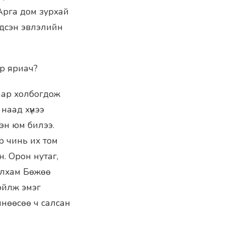
Арга дом зурхай
гдсэн эвлэлийн
ар яриач?
аар холбогдож
наад хүнээ
сэн юм билээ.
р чинь их том
. Орон нутаг,
жинлхам Бөжөө
хойлж эмэг
чнөөсөө ч салсан