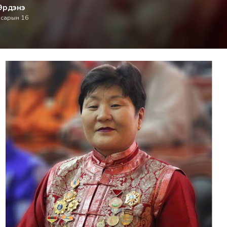
Эрдэнэ
 сарын 16