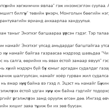
сүхийн хөгжимчин явлаа” гэж инээмсэглэн суулаа. 
мшигт билгүүн” төвийн үзмэрч, Монголын бөөгийн нэ
Сарантуяагийн ярианд анхаарлаа хандуулья.
м таныг Энэтхэг багшаараа үзүүлсэн гэдэг. Тэр тала
м намайг Энэтхэг улсад амьдардаг багштайгаа утс
эр хүн намайг байгаа газраасаа мэдрээд шавьдаа “Чи 
 нь салга, өөрийнх нь явах ёстой замаар явуул” гэ
нь хүний мэдэрч буй бүх юмыг аргадан судалдаг газа
ваачиж шалгуулсан, намайг хоёр гурван жил судалсан
үс нь ямар хүмүүс байна вэ гээд л. Эцэст нь намайг Бү
элжлүүлэх ёстой удган хүмүүн юм байна гэдгийг тодор
ргийг үргэлжлүүлэх замд оруулж өгсөн дөө. Ингээд өв
ийн хишиг заяа түшиж би их зөв буусан.