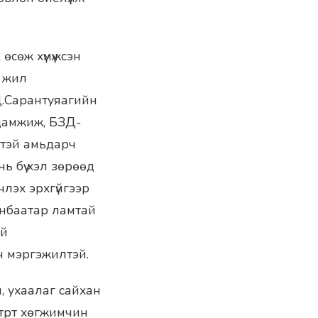
өсөж хүмүүжсэн
н жил
 Ц.Сарантуяагийн
дамжиж, БЗД-
гтэй амьдарч
ь бүү хэл зөрөөд
члэх эрхгүйгээр
анбаатар ламтай
ай
ч мэргэжилтэй.
, ухаалаг сайхан
атрт хөгжимчин