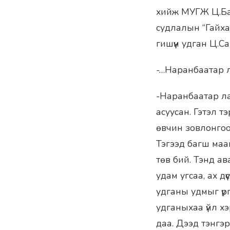
хийж МУГЖ Ц.Бат
судлалын “Гайха
гишүүн удган Ц.
-…Наранбаатар ла
-Наранбаатар ла
асуусан. Гэтэл т
өвчин зовлонгоос
Тэгээд багш маа
төв бий. Тэнд а
удам угсаа, ах дү
удганы удмыг үрг
удганыхаа үйл хэ
даа. Дээд тэнгэр