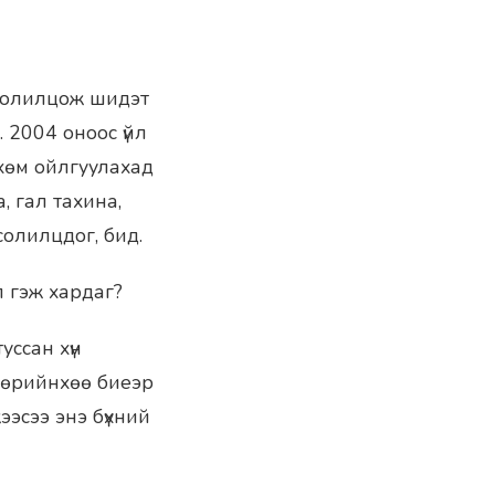
 солилцож шидэт
 2004 оноос үйл
өхөм ойлгуулахад
, гал тахина,
олилцдог, бид.
л гэж хардаг?
уссан хүн
 өөрийнхөө биеэр
ээсээ энэ бүхний