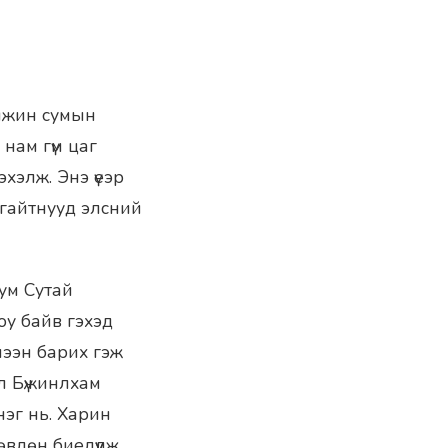
өлжин сумын
 нам гүм цаг
эхэлж. Энэ үеэр
лгайтнууд элсний
ум Сутай
юу байв гэхэд
мээн барих гэж
ол Бүжинлхам
нэг нь. Харин
өвлөн биелүүлж