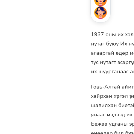
1937 оны их хэл
нутаг буюу Их нур
агаартай өдөр мо
тус нутагт эсэрг
их шуурганаас а
Говь-Алтай айм
хайрхан хүртэл ү
шавилхан биетэй 
явааг мэдээд их 
Бөжөө удганы эр
өнөөдөр бид бүхэ