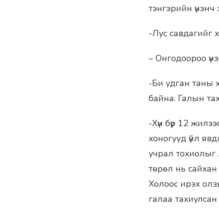
тэнгэрийн үнэнч э
-Лус савдагийг х
– Онгодоороо үн
-Би удган таны х
байна. Галын та
-Хүн бүр 12 жил
хоногууд үйл явд
учрал тохиолыг 
төрөл нь сайхан 
Холоос ирэх олзы
галаа тахиулсан