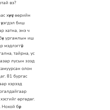
ртай вэ?
с хүмүүс өөрийн
 үзэгдэл биш
р хатна, энэ ч
бүх ургамлын иш
р мэдлэггүй
ална, тайрна, ус
газар лусын эзэд
 самуурсан олон
аг. 81 бургас
саар хэрээд
ургалдайгаар
 хэсгийг өргөдөг.
 Нохой бүр