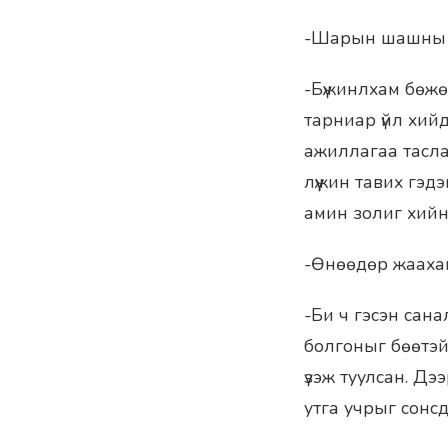
-Шарын шашны у
-Бүжинлхам бөжө
тарниар үйл хий
ажиллагаа тасла
лүүжин тавих гэд
амин золиг хийн
-Өнөөдөр жаахан 
-Би ч гэсэн сана
болгоныг бөөтэй
үзэж туулсан. Дэ
утга учрыг сонсд