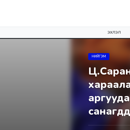
ЭХЛЭЛ
НИЙГЭМ
Ц.Сарант
хараала
аргууда
санагд