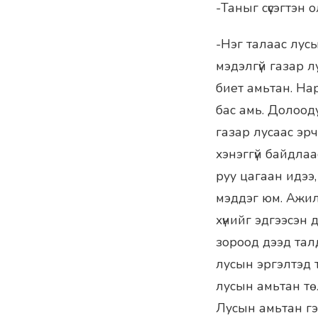
-Таныг сүсэгтэн 
-Нэг талаас лусыг
мэдэлгүй газар л
биет амьтан. Нар
бас амь. Долоод
газар лусаас эрч
хэнэггүй байдлаа
руу цагаан идээ,
мэддэг юм. Ажил 
хүнийг эдгээсэн 
зороод дээд талд
лусын эргэлтэд 
лусын амьтан төл
Лусын амьтан гэд