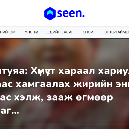
НИЙГЭМ
УЛС ТӨР
ЭДИЙН ЗАСАГ
СПОРТ
ЭНТЕРТАЙМЕ
уяа: Хүмүүст хараал хариу
ас хамгаалах жирийн эн
ас хэлж, зааж өгмөөр
даг…