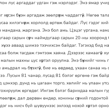
олон лус аргаддаг удган гэж нэрлэдэг. Энэ ямар учи
 хүссэн бүхэн аргадаж зөөлрүүлж чаддаггүй. Нөгөө талаа
усаа хилэгнүүлж хорлолд өртөж байдаг. Лус гэдэг хий
 мандана, жаргана. Энэ бол амь. Цэцэг ургана, нама
угаар сарын сүүлч наймдугаар сарын 20-ны хооронд 
 хүчээ аваад шимээ тээчихсэн байдаг. Тэгэхэд бид на
саа болж тасдаж гэмтээж хаяна. Дээрээс хамаагүй хуг
 малын махны цус хүртэл оруулна. Энэ бүхнийг чинь 
амьдрал нь бүтэхгүй, бие нь өвдөөд, ухаан санаа нь
дээ. Лусын 81 чанар, лусад 81 бэлэг өргөнө гэж байд
 цэнхэр, дунд нь цагаан торго, хөлийг нь улаан ут
тохируулж өргөдөг. Ингэж бэлэг барихдаа малын г
өөлүүлж, дал дөрвөн өндөр, хонины сүүлний годонтой
эг нь нисч буй шувуунээс эхлээд нохой хүртэл орно.