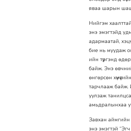
яваа шарын шаш
Нийгэм хаалттай,
энэ эмэгтэйд удм
адармаатай, хэцү
бие нь муудаж о
ийн түргэнд өдө
байж. Энэ өвчний
өнгөрсөн хүмүүсий
тарчлааж байж. 
уулзаж танилцса
амьдралынхаа ут
Завхан аймгийн х
энэ эмэгтэй “Эг