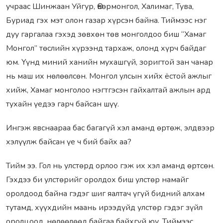
учраас Шинжаан Уйгур, Өвөрмонгол, Халимаг, Тува,
Буриад гэх мэт олон газар хүрсэн байна. Тиймээс нэг
дуу гаргалаа гэхэд зөвхөн төв монголдоо биш “Хамаг
Монгол” төслийн хүрээнд тархаж, олонд хүрч байдаг
юм. Үүнд миний ханийн мухашгүй, зоригтой зан чанар
нь маш их нөлөөлсөн. Монгол улсын хийх ёстой ажлыг
хийж, Хамаг монголоо нэгтгэсэн гайхалтай ажлын ард
тухайн үедээ гарч байсан шүү.
Ингэж явснаараа бас багагүй хэл аманд өртөж, элдвээр
хэлүүлж байсан үе ч бий байх аа?
Тийм ээ. Гол нь улстөрд орлоо гэж их хэл аманд өртсөн.
Гэхдээ би улстөрийг оролдох биш улстөр намайг
оролдоод байна гэдэг шиг яалтач үгүй бидний алхам
тутамд, хүүхдийн маань ирээдүйд улстөр гэдэг зүйл
оролцоод, нөлөөлөөд байгаа байхгүй юу. Тиймээс