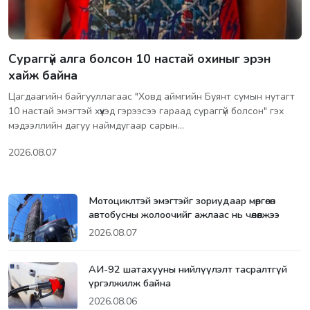
Сураггүй алга болсон 10 настай охиныг эрэн
хайж байна
Цагдаагийн байгууллагаас "Ховд аймгийн Буянт сумын нутагт
10 настай эмэгтэй хүүхэд гэрээсээ гараад сураггүй болсон" гэх
мэдээллийн дагуу наймдугаар сарын…
2026.08.07
Мотоциклтэй эмэгтэйг зориудаар мөргөсөн
автобусны жолоочийг ажлаас нь чөлөөлжээ
2026.08.07
АИ-92 шатахууны нийлүүлэлт тасралтгүй
үргэлжилж байна
2026.08.06