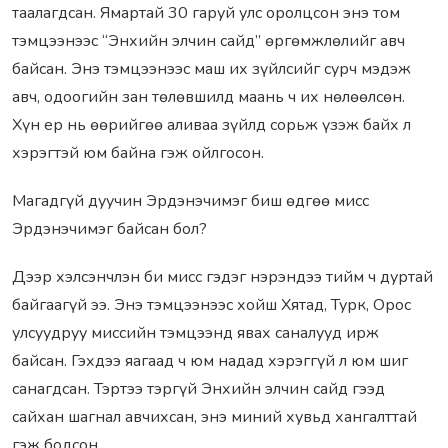
таалагдсан. Ямартай 30 гаруй улс оролцсон энэ том
тэмцээнээс “Энхийн элчин сайд” өргөмжлөлийг авч
байсан. Энэ тэмцээнээс маш их зүйлсийг сурч мэдэж
авч, одоогийн зан төлөвшилд маань ч их нөлөөлсөн.
Хүн ер нь өөрийгөө аливаа зүйлд сорьж үзэж байх л
хэрэгтэй юм байна гэж ойлгосон.
Магадгүй дуучин Эрдэнэчимэг биш өдгөө мисс
Эрдэнэчимэг байсан бол?
Дээр хэлсэнчлэн би мисс гэдэг нэрэндээ тийм ч дуртай
байгаагүй ээ. Энэ тэмцээнээс хойш Хятад, Турк, Орос
улсуудруу миссийн тэмцээнд явах саналууд ирж
байсан. Гэхдээ яагаад ч юм надад хэрэггүй л юм шиг
санагдсан. Тэртээ тэргүй Энхийн элчин сайд гээд
сайхан шагнал авчихсан, энэ миний хувьд хангалттай
гэж бодсон.