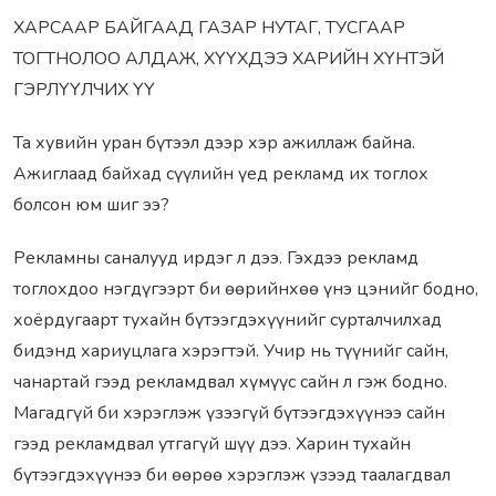
ХАРСААР БАЙГААД ГАЗАР НУТАГ, ТУСГААР
ТОГТНОЛОО АЛДАЖ, ХҮҮХДЭЭ ХАРИЙН ХҮНТЭЙ
ГЭРЛҮҮЛЧИХ ҮҮ
Та хувийн уран бүтээл дээр хэр ажиллаж байна.
Ажиглаад байхад сүүлийн үед рекламд их тоглох
болсон юм шиг ээ?
Рекламны саналууд ирдэг л дээ. Гэхдээ рекламд
тоглохдоо нэгдүгээрт би өөрийнхөө үнэ цэнийг бодно,
хоёрдугаарт тухайн бүтээгдэхүүнийг сурталчилхад
бидэнд хариуцлага хэрэгтэй. Учир нь түүнийг сайн,
чанартай гээд рекламдвал хүмүүс сайн л гэж бодно.
Магадгүй би хэрэглэж үзээгүй бүтээгдэхүүнээ сайн
гээд рекламдвал утгагүй шүү дээ. Харин тухайн
бүтээгдэхүүнээ би өөрөө хэрэглэж үзээд таалагдвал