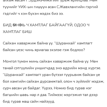
алхаж явсан Г.Эрдэнэчимэгийг урьж ярилцлаа. Мөн
түүнийг УИХ-ын гишүүн асан С.Жавхлангийн гэргий
гэдгийг ч хэн бүхэн мэдэх биз ээ.
БИД ӨМНӨ НЬ Ч ХАМТЛАГ БАЙГААГҮЙ, ОДОО Ч
ХАМТЛАГ БИШ
Сайхан хаваржиж байна уу. “Шуранхай” хамтлагт
байсан үеэс чинь яриагаа эхэлэе гэж бодлоо?
Монгол түмэн минь сайхан хаваржиж байна уу. Мөн
танай сэтгүүлийн уншигчдад энэ өдрийн мэнд хүргэе.
“Шуранхай” хамтлагт уран бүтээл туурьвиж байсан үе
бол хамгийн сайхан дурсамжтай, олон ч зүйлийг мэдэж,
сурч авсан үе байдаг. Үүрээ, Номио бид гурав нэг
багшийн шавь нар л даа. Тиймээс мэргэжил тал дээр
бид гурав маш сайн найзууд.