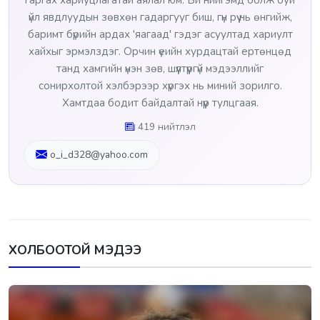
үйл явдлуудын зөвхөн гадаргууг биш, гүн рүү нь өнгийж,
баримт бүрийн ардах 'яагаад' гэдэг асуултад хариулт
хайхыг эрмэлздэг. Орчин үеийн хурдацтай ертөнцөд
танд хамгийн үнэн зөв, шүүлтүүргүй мэдээллийг
сонирхолтой хэлбэрээр хүргэх нь миний зорилго.
Хамтдаа бодит байдалтай нүүр тулцгаая.
419 нийтлэл
o_i_d328@yahoo.com
ХОЛБООТОЙ МЭДЭЭ