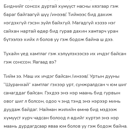
Биднийг сонсох дуртай хүмүүст насны хязгаар гэж
бараг байгаагүй шүү /инээв/. Тиймээс бид дахиж
нэгдэхгүй гэсэн зүйл байхгүй. Магадгүй хэзээ нэг
сайхан нартай өдөр бид гурав дахин хамтарч уран
бүтээлээ хийх л болов уу гэж бодож байна ш дээ.
Тухайн үед хамтлаг гэж хэлүүлэхээсээ их ичдэг байсан
гэж сонссон. Яагаад вэ?
Тийм ээ. Маш их ичдэг байсан /инээв/. Уртын дууны
“Шуранхай” хамтлаг гэхээр урт, сунжралдсан ч юм шиг
санагддаг байсан. Гэхдээ энэ нэр маань бид гурвын
овог шиг л болсон, одоо ч энд тэнд энэ нэрээр минь
дуудаж байдаг. Найман жилийн өмнө бид мэдээж
хүмүүст хүрч чадсан болоод л өдийг хүртэл энэ нэр
маань дурдагдсаар яваа юм болов уу гэж бодож байна.