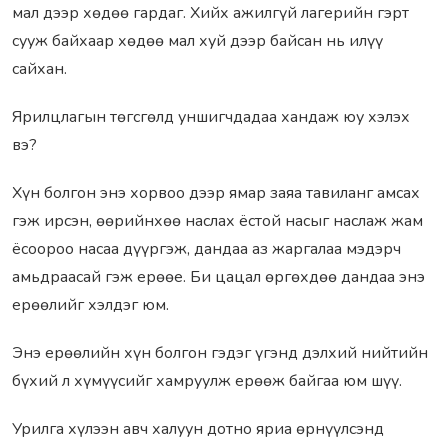
мал дээр хөдөө гардаг. Хийх ажилгүй лагерийн гэрт
сууж байхаар хөдөө мал хуй дээр байсан нь илүү
сайхан.
Ярилцлагын төгсгөлд уншигчдадаа хандаж юу хэлэх
вэ?
Хүн болгон энэ хорвоо дээр ямар заяа тавиланг амсах
гэж ирсэн, өөрийнхөө наслах ёстой насыг наслаж жам
ёсоороо насаа дүүргэж, дандаа аз жаргалаа мэдэрч
амьдраасай гэж ерөөе. Би цацал өргөхдөө дандаа энэ
ерөөлийг хэлдэг юм.
Энэ ерөөлийн хүн болгон гэдэг үгэнд дэлхий нийтийн
бүхий л хүмүүсийг хамруулж ерөөж байгаа юм шүү.
Урилга хүлээн авч халуун дотно яриа өрнүүлсэнд