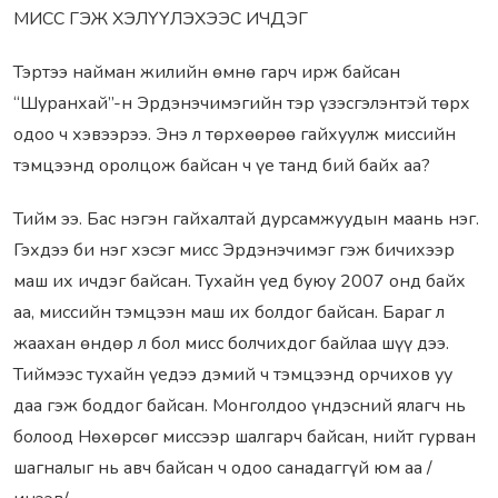
МИСС ГЭЖ ХЭЛҮҮЛЭХЭЭС ИЧДЭГ
Тэртээ найман жилийн өмнө гарч ирж байсан
“Шуранхай”-н Эрдэнэчимэгийн тэр үзэсгэлэнтэй төрх
одоо ч хэвээрээ. Энэ л төрхөөрөө гайхуулж миссийн
тэмцээнд оролцож байсан ч үе танд бий байх аа?
Тийм ээ. Бас нэгэн гайхалтай дурсамжуудын маань нэг.
Гэхдээ би нэг хэсэг мисс Эрдэнэчимэг гэж бичихээр
маш их ичдэг байсан. Тухайн үед буюу 2007 онд байх
аа, миссийн тэмцээн маш их болдог байсан. Бараг л
жаахан өндөр л бол мисс болчихдог байлаа шүү дээ.
Тиймээс тухайн үедээ дэмий ч тэмцээнд орчихов уу
даа гэж боддог байсан. Монголдоо үндэсний ялагч нь
болоод Нөхөрсөг миссээр шалгарч байсан, нийт гурван
шагналыг нь авч байсан ч одоо санадаггүй юм аа /