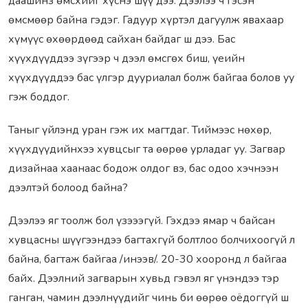
даашинз өмсхийг хүснэ шүү дээ. Дээлээ ч гэсэн
өмсмөөр байна гэдэг. Гадуур хүртэл дагуулж явахаар
хүмүүс өхөөрдөөд сайхан байдаг ш дээ. Бас
хүүхдүүддээ зүгээр ч дээл өмсгөх биш, үеийн
хүүхдүүддээ бас үлгэр дууриалал болж байгаа болов уу
гэж боддог.
Таныг үйлэнд уран гэж их магтдаг. Тиймээс нөхөр,
хүүхдүүдийнхээ хувцсыг та өөрөө урладаг уу. Загвар
дизайнаа хаанаас бодож олдог вэ, бас одоо хэчнээн
дээлтэй болоод байна?
Дээлээ яг тоолж бол үзэээгүй. Гэхдээ ямар ч байсан
хувцасны шүүгээндээ багтахгүй болтлоо болчихоогүй л
байна, багтаж байгаа /инээв/. 20-30 хооронд л байгаа
байх. Дээлний загварын хувьд гэвэл яг үнэндээ тэр
ганган, чамин дээлнүүдийг чинь би өөрөө оёдоггүй ш