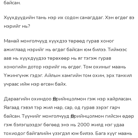
байсан.
Хүүхдүүдийн тань нэр их содон санагддаг. Хэн өгдөг вэ
нэрийг нь?
Манай монголчууд хүүхдээ төрөөд гурав хоног
ажиглаад нэрийг нь өгдөг байсан юм билээ. Тиймээс
аав нь хүүхдүүдээ төрөхөөр нь яг тэгэж гурав
хоногийн дотор нэрийг нь өгдөг. Том охиныг маань
Үжингүнж гэдэг. Айлын хамгийн том охин, эрх танхил
учраас ийм нэр өгсөн байх.
Дараагийн охиндоо Өдрийнцолмон гэж нэр хайрласан.
Яагаад гэвэл тэр жил нар, сар, од гурав зэрэг гарч
байсан. Түүнийг монголчууд Өдрийнцолмон гийсэн өдөр
гэж бэлэгшээдэг бөгөөд энэ нь 2000 жилд нэг удаа
тохиодог байгалийн үзэгдэл юм билээ. Бага хүүг маань