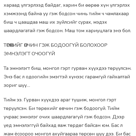
хараад үлгэрлээд байдаг, харин би өөрөө хүн үлгэрлэх
хэмжээнд байна уу гэж бодсон чинь тийм ч чамлахаар
биш ч цаашдаа маш их зүйлсийг сурах, мэдэх
шаардлагатай гэж бодсон. Маш том хариуцлага энэ бол.
ТӨРӨХИЙГ ӨВЧИН ГЭЖ БОДООГҮЙ БОЛОХООР
ЭМНЭЛЭГТ ОЧООГҮЙ
Та эмнэлэгт биш, монгол гэрт гурван хүүхдээ төрүүлсэн.
Энэ бас л одоогийн эмэгтэй хүнээс гарамгүй гайхалтай
зориг шүү…
Тийм ээ. Гурван хүүхдээ араг түшиж, монгол гэрт
төрүүлсэн. Би төрөхийг өвчин гэж бодоогүй. Тийм
учраас эмнэлэг очих шаардлагагүй гэж бодсон. Дээр
үед эмнэлэггүй байхад яаж төрдөг байсан юм. Бас л
жам ёсоороо монгол ахуйгаараа төрсөн шүү дээ. Би бас