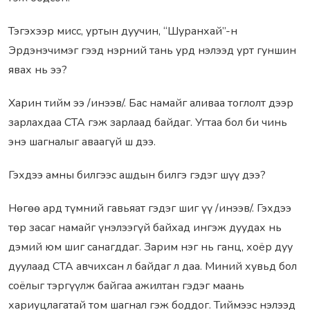
Тэгэхээр мисс, уртын дуучин, “Шуранхай”-н
Эрдэнэчимэг гээд нэрний тань урд нэлээд урт гуншин
явах нь ээ?
Харин тийм ээ /инээв/. Бас намайг аливаа тоглолт дээр
зарлахдаа СТА гэж зарлаад байдаг. Угтаа бол би чинь
энэ шагналыг аваагүй ш дээ.
Гэхдээ амны билгээс ашдын билгэ гэдэг шүү дээ?
Нөгөө ард түмний гавьяат гэдэг шиг үү /инээв/. Гэхдээ
төр засаг намайг үнэлээгүй байхад ингэж дуудах нь
дэмий юм шиг санагддаг. Зарим нэг нь ганц, хоёр дуу
дуулаад СТА авчихсан л байдаг л даа. Миний хувьд бол
соёлыг тэргүүлж байгаа ажилтан гэдэг маань
хариуцлагатай том шагнал гэж боддог. Тиймээс нэлээд