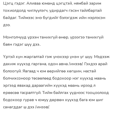
Цэгц гэдэг. Аливаа юманд цэгцтэй, нямбай зарим
тохиолдолд чиглүүлэгч, удирдагч гэсэн тайлбартай
байдаг. Тиймээс энэ бүгдийг бэлэгдэж ийн нэрлэсэн
дээ.
Монголчууд үрээн танихгүй өнөр, үрээгээ танихгүй
баян гэдэг шүү дээ..
Үртэй хүн жаргалтай гэж үнэхээр үнэн үг шүү. Мэдээж
дахиж хүүхэд гаргана, одон авна /инээв/. Гэхдээ арай
болоогүй. Яагаад ч юм өөрийгөө хөгшин, настай
болчихсоноор төсөөлөөд бодохоор нэг хүүхэд маань
эргээд явахад дараагийн хүүхэд маань ирээд л
ерөөсөө тасралтгүй. Тийм байлгах үүднээс тооцоолоод
бодохоор гурав ч юмуу дөрвөн хүүхэд бага юм шиг
санагддаг ш дээ /инээв/.