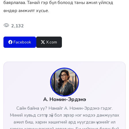
баярлалаа. Танай гэр бүл болоод таны ажил үйлсэд
өндөр амжилт хүсье.
2,132
Facebook
X.com
А. Номин-Эрдэнэ
Сайн байна уу? Намайг А. Номин-Эрдэнэ гэдэг.
Миний хувьд сэтгүүл зүй бол зүгээр нэг мэдээ дамжуулах
ажил биш, харин хөшигний ард нуугдсан үнэнийг ил
гаргах хариуцлагатай аялал юм. Би нийгэмд болж буй