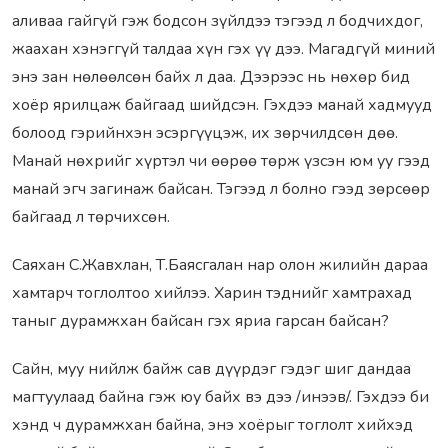
аливаа гайгүй гэж бодсон зүйлдээ тэгээд л бодчихдог,
жаахан хэнэггүй талдаа хүн гэх үү дээ. Магадгүй миний
энэ зан нөлөөлсөн байх л даа. Дээрээс нь нөхөр бид
хоёр ярилцаж байгаад шийдсэн. Гэхдээ манай хадмууд
болоод гэрийнхэн эсэргүүцэж, их зөрчилдсөн дөө.
Манай нөхрийг хүртэл чи өөрөө төрж үзсэн юм уу гээд
манай эгч загинаж байсан. Тэгээд л болно гээд зөрсөөр
байгаад л төрчихсөн.
Саяхан С.Жавхлан, Т.Баясгалан нар олон жилийн дараа
хамтарч тоглолтоо хийлээ. Харин тэднийг хамтрахад
таныг дурамжхан байсан гэх яриа гарсан байсан?
Сайн, муу нийлж байж сав дүүрдэг гэдэг шиг дандаа
магтуулаад байна гэж юу байх вэ дээ /инээв/. Гэхдээ би
хэнд ч дурамжхан байна, энэ хоёрыг тоглолт хийхэд