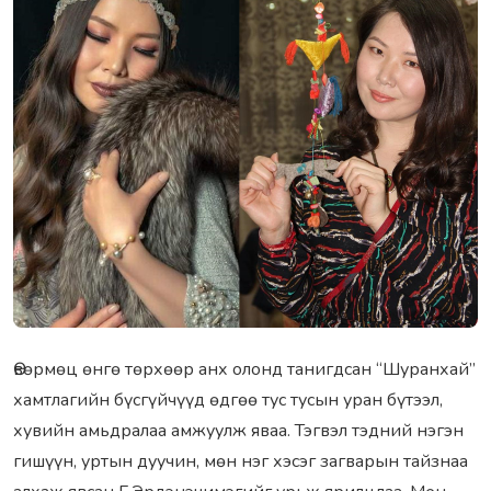
Өвөрмөц өнгө төрхөөр анх олонд танигдсан “Шуранхай”
хамтлагийн бүсгүйчүүд өдгөө тус тусын уран бүтээл,
хувийн амьдралаа амжуулж яваа. Тэгвэл тэдний нэгэн
гишүүн, уртын дуучин, мөн нэг хэсэг загварын тайзнаа