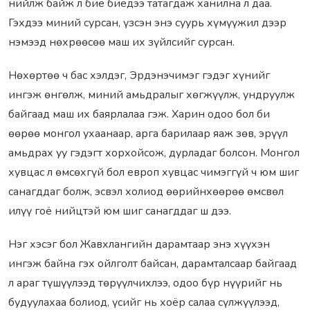
нийлж байж л бие биедээ татагдаж ханилна л даа.
Гэхдээ миний сурсан, үзсэн энэ суурь хүмүүжил дээр
нэмээд нөхрөөсөө маш их зүйлсийг сурсан.
Нөхөртөө ч бас хэлдэг, Эрдэнэчимэг гэдэг хүнийг
ингэж өнгөлж, миний амьдралыг хөгжүүлж, ундруулж
байгаад маш их баярлалаа гэж. Харин одоо бол би
өөрөө монгол ухаанаар, арга барилаар яаж зөв, эрүүл
амьдрах уу гэдэгт хорхойсож, дурладаг болсон. Монгол
хувцас л өмсөхгүй бол европ хувцас чимэггүй ч юм шиг
санагддаг болж, эсвэл холиод өөрийнхөөрөө өмсвөл
илүү гоё нийцтэй юм шиг санагддаг ш дээ.
Нэг хэсэг бол Жавхлангийн дарамтаар энэ хүүхэн
ингэж байна гэх ойлголт байсан, дарамталсаар байгаад
л араг түшүүлээд төрүүлчихлээ, одоо бүр нүүрийг нь
будуулахаа болиод, үсийг нь хоёр салаа сүлжүүлээд,