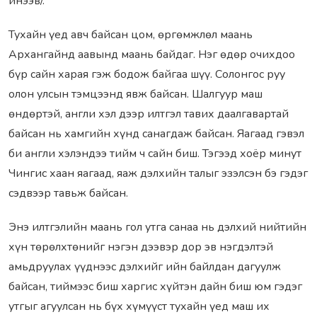
инээв/.
Тухайн үед авч байсан цом, өргөмжлөл маань
Архангайнд аавынд маань байдаг. Нэг өдөр очихдоо
бүр сайн харая гэж бодож байгаа шүү. Солонгос руу
олон улсын тэмцээнд явж байсан. Шалгуур маш
өндөртэй, англи хэл дээр илтгэл тавих даалгавартай
байсан нь хамгийн хүнд санагдаж байсан. Яагаад гэвэл
би англи хэлэндээ тийм ч сайн биш. Тэгээд хоёр минут
Чингис хаан яагаад, яаж дэлхийн талыг эзэлсэн бэ гэдэг
сэдвээр тавьж байсан.
Энэ илтгэлийн маань гол утга санаа нь дэлхий нийтийн
хүн төрөлхтөнийг нэгэн дээвэр дор эв нэгдэлтэй
амьдруулах үүднээс дэлхийг ийн байлдан дагуулж
байсан, тиймээс биш харгис хүйтэн дайн биш юм гэдэг
утгыг агуулсан нь бүх хүмүүст тухайн үед маш их