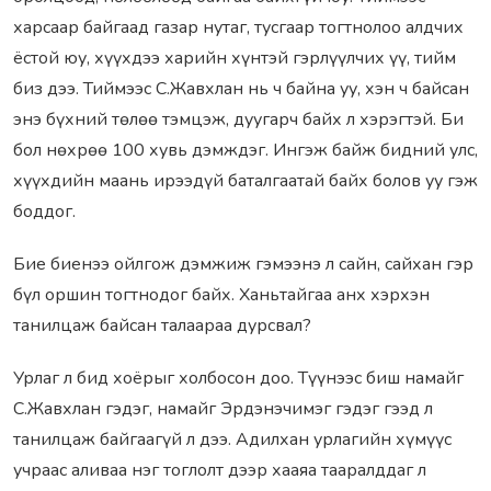
харсаар байгаад газар нутаг, тусгаар тогтнолоо алдчих
ёстой юу, хүүхдээ харийн хүнтэй гэрлүүлчих үү, тийм
биз дээ. Тиймээс С.Жавхлан нь ч байна уу, хэн ч байсан
энэ бүхний төлөө тэмцэж, дуугарч байх л хэрэгтэй. Би
бол нөхрөө 100 хувь дэмждэг. Ингэж байж бидний улс,
хүүхдийн маань ирээдүй баталгаатай байх болов уу гэж
боддог.
Бие биенээ ойлгож дэмжиж гэмээнэ л сайн, сайхан гэр
бүл оршин тогтнодог байх. Ханьтайгаа анх хэрхэн
танилцаж байсан талаараа дурсвал?
Урлаг л бид хоёрыг холбосон доо. Түүнээс биш намайг
С.Жавхлан гэдэг, намайг Эрдэнэчимэг гэдэг гээд л
танилцаж байгаагүй л дээ. Адилхан урлагийн хүмүүс
учраас аливаа нэг тоглолт дээр хааяа тааралддаг л