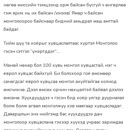
нөгөө миссийн тэмцээнд орж байсан бүсгүй ч өнгөрлөө
гэж ярих нь их байсан /инээв/. Ямар ч байсан
монголоороо байснаар бидний амьдрал маш амттай
байдаг.
Тийм шүү та хоёрыг хувцаслалтаас хүртэл Монголоо
гэсэн сэтгэл “үнэртддэг”…
Манай нөхөр бол 100 хувь монгол хувцастай, нэг ч
европ хувцас байхгүй. Би болохоор гоё өмсмөөр
санагдсаг европ хувцсаа монгол ахуйтайгаа холиод
өмсчихнө. Дээл өмсөх орчин нөхцөлтэй байвал дээлээ
өмсөнө. Хүүхдүүддээ ч гэсэн бид хоёр үлгэр дууриалал
болж болж өгвөл монголжуу хэв маягаар хувцасладаг.
Даяаршлын энэ нийгэмд бас хүүхдүүдээ дан
монголоор хувцаслана гэхээр хүүхэд учраас заримдаа