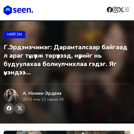
НИЙГЭМ
Г.Эрдэнэчимэг: Дарамталсаар байгаад
л араг түшүүлж төрүүлээд, нүүрийг нь
будуулахаа болиулчихлаа гэдэг. Яг
үнэндээ…
А. Номин-Эрдэнэ
2021 оны 11 сарын 16