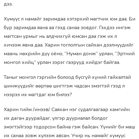
дээ.
Хүмүүс л намайг заримдаа хэтэрхий магтчих юм даа. Би
бүр заримдаа яана аа гээд санаа зовдог. Гэхдээ ингэж
магтсан урмыг нь алдчихгүй юмсан даа гэж их л
хичээж явна даа. Харин тоглолтын сайхан дээлнүүдийг
маань нөхрийн дүү оёно, “Нуман донж” урлан, “Эртний
монгол хийц” урлан зэрэг газрууд хийдэг байгаа.
Таныг монгол гэргийн болоод бүсгүй хүний гайхалтай
шинжүүдийг өөртөө шигтгэж чадсан эмэгтэй гээд л
нээрээ их магтдаг юм билээ?
Харин тийм /инээв/. Саяхан нэг судалгаагаар хамгийн
их даган дуурайдаг, үлгэр дууриалал болдог
эмэгтэйгээр тодорсон байна гэж байсан. Үүнийг би маш
их санаа зовж хүлээж авсан. Учир нь намайг хүмүүс