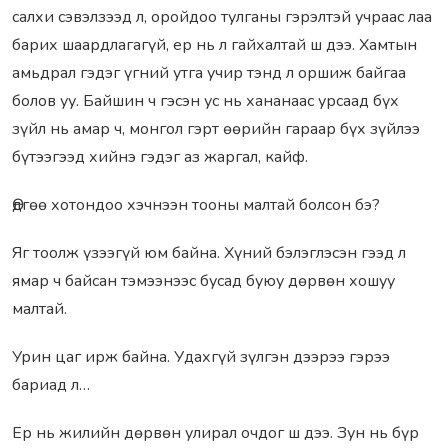
салхи сэвэлзээд л, оройдоо тулганы гэрэлтэй учраас лаа
барих шаардлагагүй, ер нь л гайхалтай ш дээ. Хамтын
амьдрал гэдэг үгний утга учир тэнд л оршиж байгаа
болов уу. Байшин ч гэсэн ус нь хананаас урсаад бүх
зүйл нь амар ч, монгол гэрт өөрийн гараар бүх зүйлээ
бүтээгээд хийнэ гэдэг аз жаргал, кайф.
Өдгөө хотондоо хэчнээн тооны малтай болсон бэ?
Яг тоолж үзээгүй юм байна. Хүний бэлэглэсэн гээд л
ямар ч байсан тэмээнээс бусад буюу дөрвөн хошуу
малтай.
Урин цаг ирж байна. Удахгүй зүлгэн дээрээ гэрээ
бариад л…
Ер нь жилийн дөрвөн улирал очдог ш дээ. Зун нь бүр