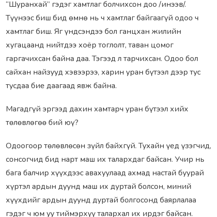
“Шуранхай” гэдэг хамтлаг болчихсон доо /инээв/.
Түүнээс биш бид өмнө нь ч хамтлаг байгаагүй одоо ч
хамтлаг биш. Яг үндсэндээ бол ганцхан жилийн
хугацаанд нийтдээ хоёр тоглолт, таван цомог
гаргачихсан байна даа. Тэгээд л тарчихсан. Одоо бол
сайхан найзууд хэвээрээ, харин уран бүтээл дээр тус
тусдаа бие даагаад явж байна.
Магадгүй эргээд дахин хамтарч уран бүтээл хийх
төлөвлөгөө бий юү?
Одоогоор төлөвлөсөн зүйл байхгүй. Тухайн үед үзэгчид,
сонсогчид бид нарт маш их талархдаг байсан. Учир нь
бага балчир хүүхдээс авахуулаад ахмад настай буурай
хүртэл ардын дуунд маш их дуртай болсон, миний
хүүхдийг ардын дуунд дуртай болгосонд баярлалаа
гэдэг ч юм уу тиймэрхүү талархал их ирдэг байсан.