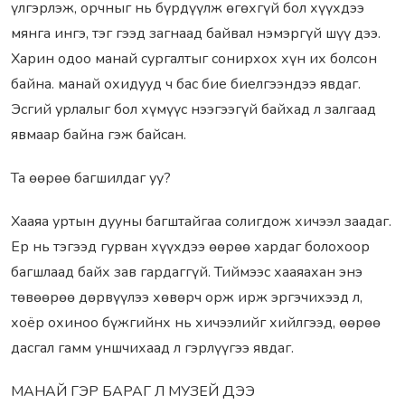
үлгэрлэж, орчныг нь бүрдүүлж өгөхгүй бол хүүхдээ
мянга ингэ, тэг гээд загнаад байвал нэмэргүй шүү дээ.
Харин одоо манай сургалтыг сонирхох хүн их болсон
байна. манай охидууд ч бас бие биелгээндээ явдаг.
Эсгий урлалыг бол хүмүүс нээгээгүй байхад л залгаад
явмаар байна гэж байсан.
Та өөрөө багшилдаг уу?
Хааяа уртын дууны багштайгаа солигдож хичээл заадаг.
Ер нь тэгээд гурван хүүхдээ өөрөө хардаг болохоор
багшлаад байх зав гардаггүй. Тиймээс хааяахан энэ
төвөөрөө дөрвүүлээ хөвөрч орж ирж эргэчихээд л,
хоёр охиноо бүжгийнх нь хичээлийг хийлгээд, өөрөө
дасгал гамм уншчихаад л гэрлүүгээ явдаг.
МАНАЙ ГЭР БАРАГ Л МУЗЕЙ ДЭЭ