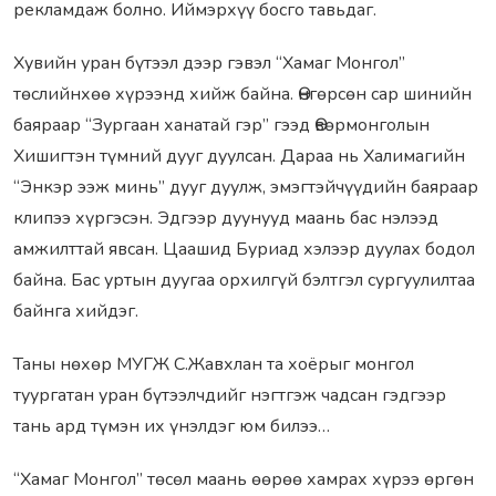
рекламдаж болно. Иймэрхүү босго тавьдаг.
Хувийн уран бүтээл дээр гэвэл “Хамаг Монгол”
төслийнхөө хүрээнд хийж байна. Өнгөрсөн сар шинийн
баяраар “Зургаан ханатай гэр” гээд Өвөрмонголын
Хишигтэн түмний дууг дуулсан. Дараа нь Халимагийн
“Энкэр ээж минь” дууг дуулж, эмэгтэйчүүдийн баяраар
клипээ хүргэсэн. Эдгээр дуунууд маань бас нэлээд
амжилттай явсан. Цаашид Буриад хэлээр дуулах бодол
байна. Бас уртын дуугаа орхилгүй бэлтгэл сургуулилтаа
байнга хийдэг.
Таны нөхөр МУГЖ С.Жавхлан та хоёрыг монгол
туургатан уран бүтээлчдийг нэгтгэж чадсан гэдгээр
тань ард түмэн их үнэлдэг юм билээ…
“Хамаг Монгол” төсөл маань өөрөө хамрах хүрээ өргөн