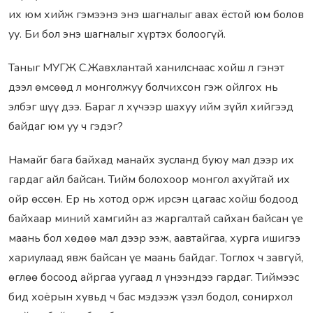
их юм хийж гэмээнэ энэ шагналыг авах ёстой юм болов
уу. Би бол энэ шагналыг хүртэх болоогүй.
Таныг МУГЖ С.Жавхлантай ханилснаас хойш л гэнэт
дээл өмсөөд л монголжуу болчихсон гэж ойлгох нь
элбэг шүү дээ. Бараг л хүчээр шахуу ийм зүйл хийгээд
байдаг юм уу ч гэдэг?
Намайг бага байхад манайх зусланд буюу мал дээр их
гардаг айл байсан. Тийм болохоор монгол ахуйтай их
ойр өссөн. Ер нь хотод орж ирсэн цагаас хойш бодоод
байхаар миний хамгийн аз жаргалтай сайхан байсан үе
маань бол хөдөө мал дээр ээж, аавтайгаа, хурга ишигээ
хариулаад явж байсан үе маань байдаг. Тоглох ч завгүй,
өглөө босоод айргаа уугаад л үнээндээ гардаг. Тиймээс
бид хоёрын хувьд ч бас мэдээж үзэл бодол, сонирхол