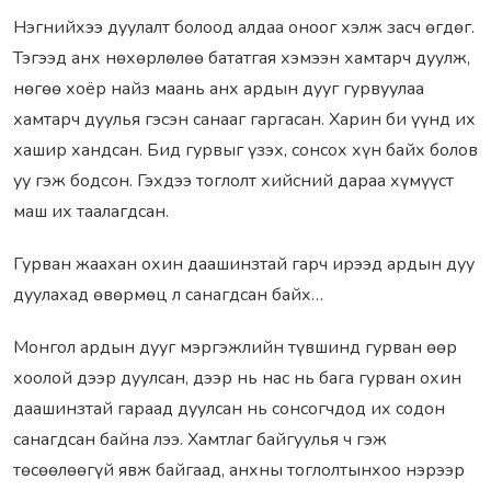
Нэгнийхээ дуулалт болоод алдаа оноог хэлж засч өгдөг.
Тэгээд анх нөхөрлөлөө бататгая хэмээн хамтарч дуулж,
нөгөө хоёр найз маань анх ардын дууг гурвуулаа
хамтарч дуулья гэсэн санааг гаргасан. Харин би үүнд их
хашир хандсан. Бид гурвыг үзэх, сонсох хүн байх болов
уу гэж бодсон. Гэхдээ тоглолт хийсний дараа хүмүүст
маш их таалагдсан.
Гурван жаахан охин даашинзтай гарч ирээд ардын дуу
дуулахад өвөрмөц л санагдсан байх…
Монгол ардын дууг мэргэжлийн түвшинд гурван өөр
хоолой дээр дуулсан, дээр нь нас нь бага гурван охин
даашинзтай гараад дуулсан нь сонсогчдод их содон
санагдсан байна лээ. Хамтлаг байгуулья ч гэж
төсөөлөөгүй явж байгаад, анхны тоглолтынхоо нэрээр