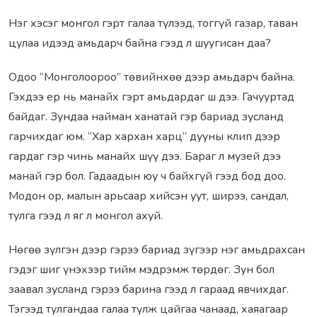
Нэг хэсэг монгол гэрт галаа түлээд, тоггүй газар, таван
цулаа идээд амьдарч байна гээд л шуугисан даа?
Одоо “Монголоороо” төвийнхөө дээр амьдарч байна.
Гэхдээ ер нь манайх гэрт амьдардаг ш дээ. Гачууртад
байдаг. Зундаа найман ханатай гэр бариад зусланд
гарчихдаг юм. “Хар хархан харц” дууны клип дээр
гардаг гэр чинь манайх шүү дээ. Бараг л музей дээ
манай гэр бол. Гадаадын юу ч байхгүй гээд бод доо.
Модон ор, малын арьсаар хийсэн уут, ширээ, сандал,
тулга гээд л яг л монгол ахуй.
Нөгөө зүлгэн дээр гэрээ бариад зүгээр нэг амьдрахсан
гэдэг шиг үнэхээр тийм мэдрэмж төрдөг. Зун бол
заавал зусланд гэрээ барина гээд л гараад явчихдаг.
Тэгээд тулгандаа галаа түлж цайгаа чанаад, хаяагаар