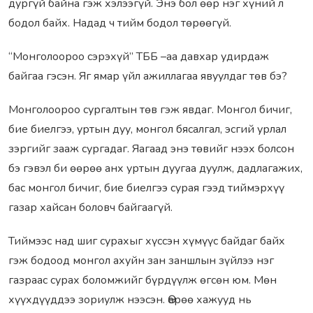
дургүй байна гэж хэлээгүй. Энэ бол өөр нэг хүний л
бодол байх. Надад ч тийм бодол төрөөгүй.
“Монголоороо сэрэхүй” ТББ –аа давхар удирдаж
байгаа гэсэн. Яг ямар үйл ажиллагаа явуулдаг төв бэ?
Монголоороо сургалтын төв гэж явдаг. Монгол бичиг,
бие биелгээ, уртын дуу, монгол бясалгал, эсгий урлал
зэргийг зааж сургадаг. Яагаад энэ төвийг нээх болсон
бэ гэвэл би өөрөө анх уртын дуугаа дуулж, дадлагажих,
бас монгол бичиг, бие биелгээ сурая гээд тиймэрхүү
газар хайсан боловч байгаагүй.
Тиймээс над шиг сурахыг хүссэн хүмүүс байдаг байх
гэж бодоод монгол ахуйн зан заншлын зүйлээ нэг
газраас сурах боломжийг бүрдүүлж өгсөн юм. Мөн
хүүхдүүддээ зориулж нээсэн. Өөрөө хажууд нь