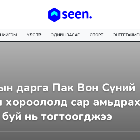
НИЙГЭМ
УЛС ТӨР
ЭДИЙН ЗАСАГ
СПОРТ
ЭНТЕРТАЙМЕ
тын дарга Пак Вон Сүний
 хороололд сар амьдрах 
ж буй нь тогтоогджээ