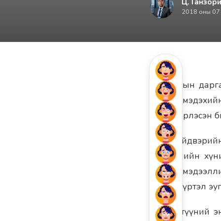
Ц. Ганзори
2018 оны 07
Сөүл хотын дарг
биеэр мэдэхий
шийдвэрлэсэн б
Энэ шийдвэрийнх
гэр бүлийн хүн
хэвлэл мэдээлл
өдрийг хүртэл э
Харин түүний э