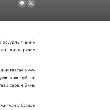
 асуудлыг өөрийн
анд амьдархаар
айшингаасаа нүүж
нүүж ирж буй нь
гаар сарын 8-ны
жиглэлт, бусдад