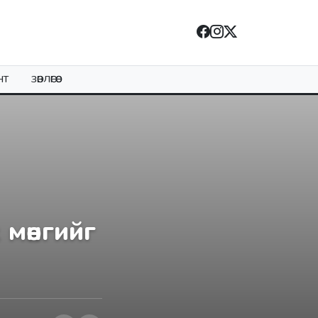
НТ
ЗӨВЛӨГӨӨ
мөнгийг