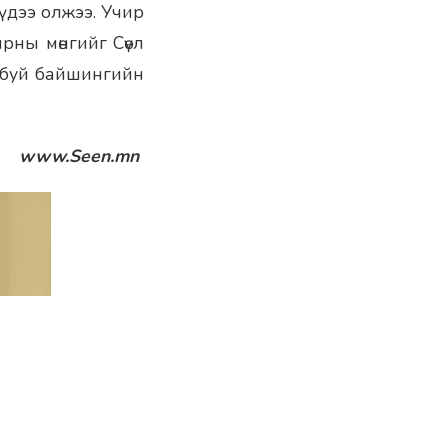
үдээ олжээ. Учир
рны мөнгийг Сөүл
ч буй байшингийн
www.Seen.mn