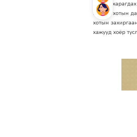
сайхан харагдах
нь Сөүл хотын д
хотын захиргаан
хажууд хоёр тусл