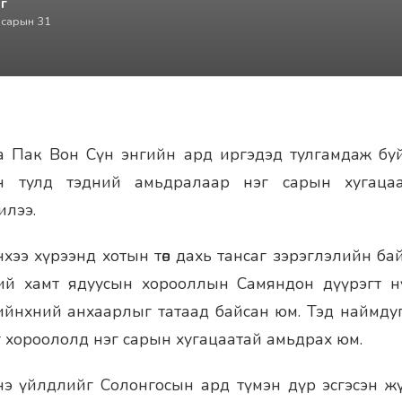
г
 сарын 31
а Пак Вон Сүн энгийн ард иргэдэд тулгамдаж буй
н тулд тэдний амьдралаар нэг сарын хугаца
илээ.
ээ хүрээнд хотын төв дахь тансаг зэрэглэлийн б
ий хамт ядуусын хорооллын Самяндон дүүрэгт 
ийнхний анхаарлыг татаад байсан юм. Тэд наймду
уг хороололд нэг сарын хугацаатай амьдрах юм.
нэ үйлдлийг Солонгосын ард түмэн дүр эсгэсэн жү