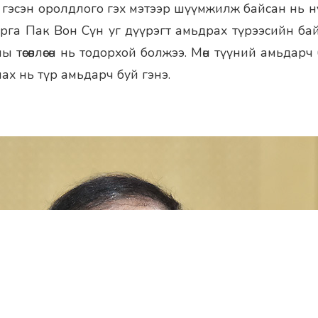
 гэсэн оролдлого гэх мэтээр шүүмжилж байсан нь н
арга Пак Вон Сүн уг дүүрэгт амьдрах түрээсийн бай
ы төсөвлөсөн нь тодорхой болжээ. Мөн түүний амьдар
ах нь түр амьдарч буй гэнэ.