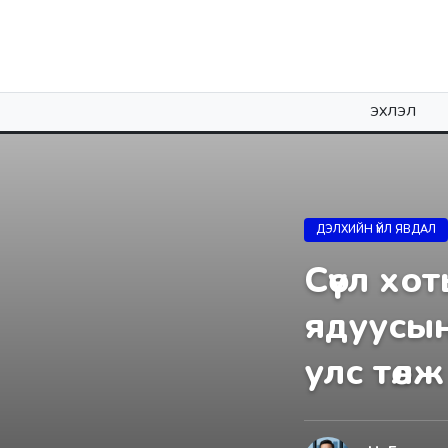
ЭХЛЭЛ
ДЭЛХИЙН ҮЙЛ ЯВДАЛ
Сөүл хо
ядуусын
улс төл