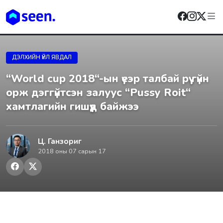
ДЭЛХИЙН ҮЙЛ ЯВДАЛ
“World cup 2018“-ын үеэр талбай рүү гүйн
орж дэггүйтсэн залуус “Pussy Roit“
хамтлагийн гишүүд байжээ
Ц. Ганзориг
2018 оны 07 сарын 17