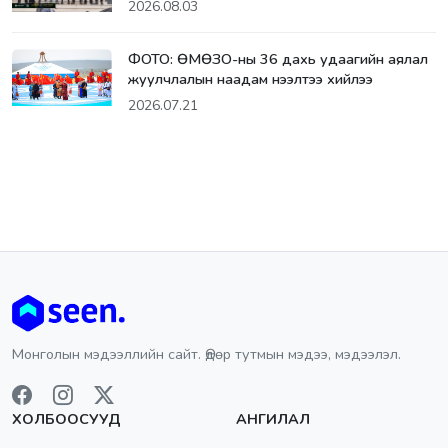
2026.08.03
ФОТО: ӨМӨЗО-ны 36 дахь удаагийн аялал
жуулчлалын наадам нээлтээ хийлээ
2026.07.21
Монголын мэдээллийн сайт. Өдөр тутмын мэдээ, мэдээлэл.
ХОЛБООСУУД
АНГИЛАЛ