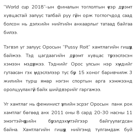
“World cup 2018“-ын финалын тоглолтын үеэр дүрэмт
хувцастай залуус талбай руу гүйн орж тоглогчдод саад
болсон нь дэлхийн нийтийн анхаарлыг татаад байгаа
билээ.
Тэгвэл уг залуус Оросын “Pussy Roit“ хамтлагийн гишүүд
байжээ. Тэд цагдаагийн дүрэмт хувцас түрээслэсэн
хэмээн мэдүүлжээ. Тэднийг Орос улсын нэр хүндийг
гутаасан гэх үндэслэлээр тус бүр 15 хоног баривчилж 3
жилийн турш ямар нэгэн спортын арга хэмжээнд
оролцуулахгүй байх шийдвэрийг гаргажээ.
Уг хамтлаг нь феминист үзлийн эсрэг Оросын панк рок
хамтлаг бөгөөд анх 2011 оны 8 сард 20-30 насны 11
эмэгтэйчүүдийн бүрэлдэхүүнтэйгээр байгуулагдсан
байна. Хамтлагийн гишүүд нийгэмд тулгамдаж буй