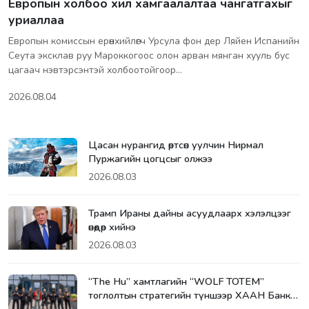
Европын холбоо хил хамгаалалтаа чангатгахыг
уриаллаа
Европын комиссын ерөнхийлөгч Урсула фон дер Ляйен Испанийн
Сеута эксклав руу Мароккогоос олон арван мянган хууль бус
цагаач нэвтэрсэнтэй холбоотойгоор…
2026.08.04
Цасан нурангид өртсөн уулчин Нирмал
Пуржагийн цогцсыг олжээ
2026.08.03
Трамп Ираны дайны асуудлаарх хэлэлцээг
өнөөдөр хийнэ
2026.08.03
“The Hu” хамтлагийн “WOLF TOTEM”
тоглолтын стратегийн түншээр ХААН Банк…