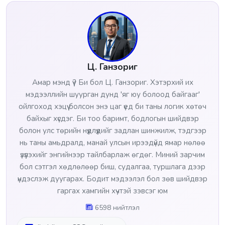
Ц. Ганзориг
Амар мэнд үү? Би бол Ц. Ганзориг. Хэтэрхий их
мэдээллийн шуурган дунд 'яг юу болоод байгааг'
ойлгоход хэцүү болсон энэ цаг үед би таны логик хөтөч
байхыг хүсдэг. Би тоо баримт, бодлогын шийдвэр
болон улс төрийн нүүдлүүдийг задлан шинжилж, тэдгээр
нь таны амьдралд, манай улсын ирээдүйд ямар нөлөө
үзүүлэхийг энгийнээр тайлбарлаж өгдөг. Миний зарчим
бол сэтгэл хөдлөлөөр биш, судалгаа, туршлага дээр
үндэслэж дуугарах. Бодит мэдээлэл бол зөв шийдвэр
гаргах хамгийн хүчтэй зэвсэг юм
6598 нийтлэл