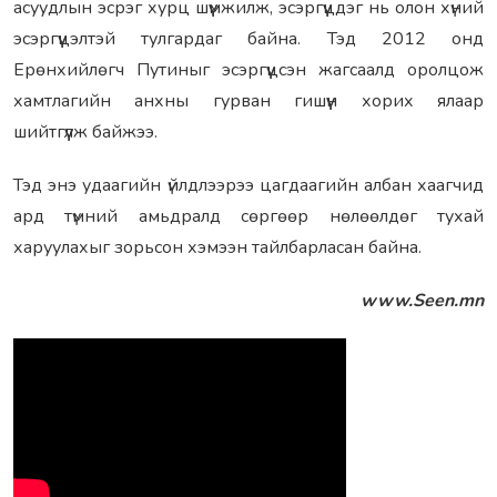
асуудлын эсрэг хурц шүүмжилж, эсэргүүцдэг нь олон хүний
эсэргүүцэлтэй тулгардаг байна. Тэд 2012 онд
Ерөнхийлөгч Путиныг эсэргүүцсэн жагсаалд оролцож
хамтлагийн анхны гурван гишүүн хорих ялаар
шийтгүүлж байжээ.
Тэд энэ удаагийн үйлдлээрээ цагдаагийн албан хаагчид
ард түмний амьдралд сөргөөр нөлөөлдөг тухай
харуулахыг зорьсон хэмээн тайлбарласан байна.
www.Seen.mn