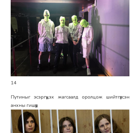
14
Путиныг эсэргүүцэх жагсаалд оролцож шийтгүүлсэн
анхны гишүүд