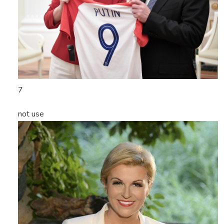
7
not use