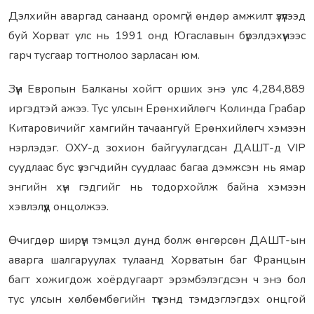
Дэлхийн аваргад санаанд оромгүй өндөр амжилт үзүүлээд
буй Хорват улс нь 1991 онд Югаславын бүрэлдэхүүнээс
гарч тусгаар тогтнолоо зарласан юм.
Зүүн Европын Балканы хойгт орших энэ улс 4,284,889
иргэдтэй ажээ. Тус улсын Ерөнхийлөгч Колинда Грабар
Китаровичийг хамгийн тачаангуй Ерөнхийлөгч хэмээн
нэрлэдэг. ОХУ-д зохион байгуулагдсан ДАШТ-д VIP
суудлаас бус үзэгчдийн суудлаас багаа дэмжсэн нь ямар
энгийн хүн гэдгийг нь тодорхойлж байна хэмээн
хэвлэлүүд онцолжээ.
Өчигдөр ширүүн тэмцэл дунд болж өнгөрсөн ДАШТ-ын
аварга шалгаруулах тулаанд Хорватын баг Францын
багт хожигдож хоёрдугаарт эрэмбэлэгдсэн ч энэ бол
тус улсын хөлбөмбөгийн түүхэнд тэмдэглэгдэх онцгой