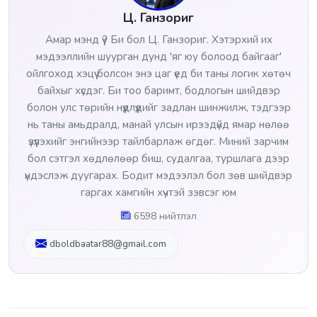
Ц. Ганзориг
Амар мэнд үү? Би бол Ц. Ганзориг. Хэтэрхий их
мэдээллийн шуурган дунд 'яг юу болоод байгааг'
ойлгоход хэцүү болсон энэ цаг үед би таны логик хөтөч
байхыг хүсдэг. Би тоо баримт, бодлогын шийдвэр
болон улс төрийн нүүдлүүдийг задлан шинжилж, тэдгээр
нь таны амьдралд, манай улсын ирээдүйд ямар нөлөө
үзүүлэхийг энгийнээр тайлбарлаж өгдөг. Миний зарчим
бол сэтгэл хөдлөлөөр биш, судалгаа, туршлага дээр
үндэслэж дуугарах. Бодит мэдээлэл бол зөв шийдвэр
гаргах хамгийн хүчтэй зэвсэг юм
6598 нийтлэл
dboldbaatar88@gmail.com