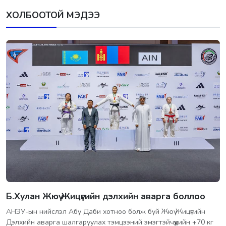
ХОЛБООТОЙ МЭДЭЭ
Б.Хулан Жюү Жицүгийн дэлхийн аварга боллоо
АНЭУ-ын нийслэл Абу Даби хотноо болж буй Жюү Жицүгийн
Дэлхийн аварга шалгаруулах тэмцээний эмэгтэйчүүдийн +70 кг