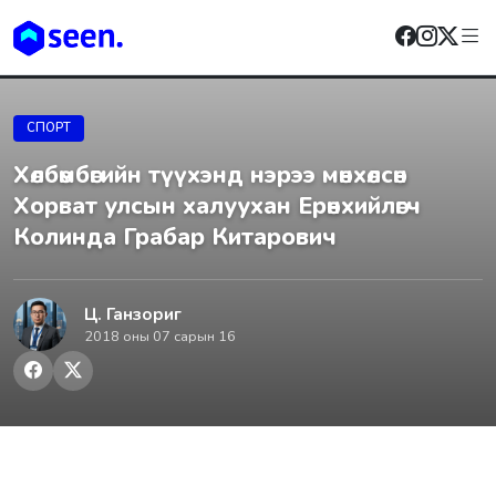
СПОРТ
Хөлбөмбөгийн түүхэнд нэрээ мөнхөлсөн
Хорват улсын халуухан Ерөнхийлөгч
Колинда Грабар Китарович
Ц. Ганзориг
2018 оны 07 сарын 16