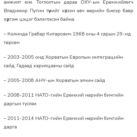
амжилт юм. Тоглолтын дараа ОХУ-ын Ерөнхийлөгч
Владимир Путин түүнийг хүлээн авч өөрийн биеэр баяр
хүргэж цэцэг бэлэглэсэн байна.
– Колинда Грабар Китарович 1968 оны 4 сарын 29-нд
төрсөн
– 2003-2005 онд Хорватын Европын интеграцийн
сайд, Гадаад харилцааны сайд
– 2005-2008 АНУ-ын Хорватын элчин сайд
– 2008-2011 НАТО-гийн Ерөнхий нарийн бичгийн
даргын туслах
– 2011-2014 НАТО-гийн Ерөнхий нарийн бичгийн
дарга