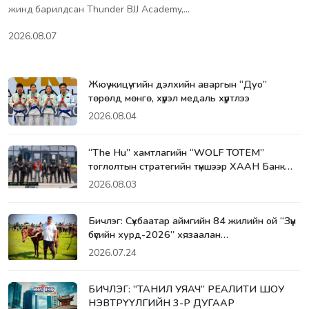
жинд барилдсан Thunder BJJ Academy,…
2026.08.07
Жюү жицү-гийн дэлхийн аваргын “Дуо”
төрөлд мөнгө, хүрэл медаль хүртлээ
2026.08.04
“The Hu” хамтлагийн “WOLF TOTEM”
тоглолтын стратегийн түншээр ХААН Банк…
2026.08.03
Бичлэг: Сүхбаатар аймгийн 84 жилийн ой “Зүүн
бүсийн хурд-2026” хязаалан…
2026.07.24
БИЧЛЭГ: “ТАНИЛ УЯАЧ” РЕАЛИТИ ШОУ
НЭВТРҮҮЛГИЙН 3-Р ДУГААР