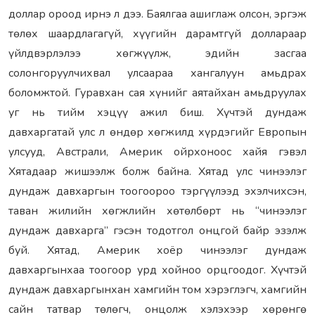
доллар ороод ирнэ л дээ. Баялгаа ашиглаж олсон, эргэж
төлөх шаардлагагүй, хүүгийн дарамтгүй доллараар
үйлдвэрлэлээ хөгжүүлж, эдийн засгаа
солонгоруулчихвал улсаараа хангалуун амьдрах
боломжтой. Гуравхан сая хүнийг аятайхан амьдруулах
уг нь тийм хэцүү ажил биш. Хүчтэй дундаж
давхаргатай улс л өндөр хөгжилд хүрдэгийг Европын
улсууд, Австрали, Америк ойрхоноос хайя гэвэл
Хятадаар жишээлж болж байна. Хятад улс чинээлэг
дундаж давхаргын тоогоороо тэргүүлээд эхэлчихсэн,
таван жилийн хөгжлийн хөтөлбөрт нь “чинээлэг
дундаж давхарга” гэсэн тодотгол онцгой байр эзэлж
буй. Хятад, Америк хоёр чинээлэг дундаж
давхаргынхаа тоогоор урд хойноо орцгоодог. Хүчтэй
дундаж давхаргынхан хамгийн том хэрэглэгч, хамгийн
сайн татвар төлөгч, онцолж хэлэхээр хөрөнгө