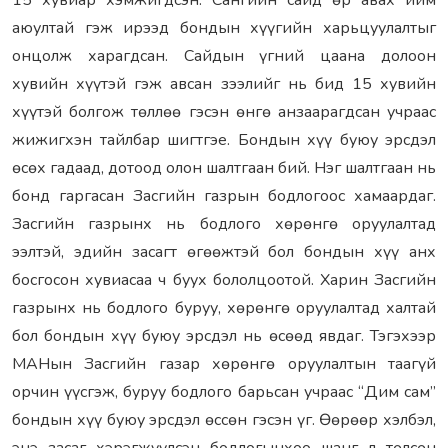
15 хувиар хэмжигдсэн. Сангийн сайд өр авах ийм
аюултай гэж ирээд бондын хүүгийн харьцуулалтыг
онцолж харагдсан. Сайдын үгний цаана долоон
хувийн хүүтэй гэж авсан зээлийг нь бид 15 хувийн
хүүтэй болгож төллөө гэсэн өнгө анзаарагдсан учраас
жижигхэн тайлбар шигтгэе. Бондын хүү буюу эрсдэл
өсөх гадаад, дотоод олон шалтгаан бий. Нэг шалтгаан нь
бонд гаргасан Засгийн газрын бодлогоос хамаардаг.
Засгийн газрынх нь бодлого хөрөнгө оруулалтад
ээлтэй, эдийн засагт өгөөжтэй бол бондын хүү анх
босгосон хувиасаа ч буух бололцоотой. Харин Засгийн
газрынх нь бодлого буруу, хөрөнгө оруулалтад халтай
бол бондын хүү буюу эрсдэл нь өсөөд явдаг. Тэгэхээр
МАНын Засгийн газар хөрөнгө оруулалтын таагүй
орчин үүсгэж, буруу бодлого барьсан учраас “Дим сам”
бондын хүү буюу эрсдэл өссөн гэсэн үг. Өөрөөр хэлбэл,