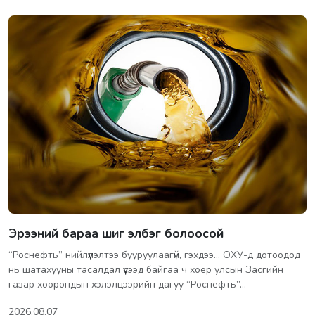
Эрээний бараа шиг элбэг болоосой
“Роснефть” нийлүүлэлтээ бууруулаагүй, гэхдээ... ОХУ-д дотоодод
нь шатахууны тасалдал үүсээд байгаа ч хоёр улсын Засгийн
газар хоорондын хэлэлцээрийн дагуу “Роснефть”…
2026.08.07