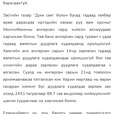
барагдахгүй.
Засгийн газар “Дим сам” болон бусад гадаад төлбөр
өрөө дарахдаа иргэдийн халаас руу яаж орсныг
Монголбанкны өнгөрсөн сард хийсэн алхмуудаас
харчихаж болно. Төв банк өнгөрсөн сард гурван ч удаа
гадаад валютын дуудлага худалдаанд оролцоогүй.
Хамгийн анх өнгөрсөн сарын 14нд зарласан гадаад
валютын дуудлага худалдаандаа оролцоогүй бол тав
хоногийн дараа зарласан дуудлага худалдаагаа ч
алгассан. Сүүлд нь өнгөрсөн сарын 21нд товлосон
арилжаанаасаа татгалзсан юм. Харин маргааш нь яаран
сандран ээлжит бус дуудлага худалдаа зарлаж зах
зээлд 2451 төгрөгөөр 88.7 сая ам.доллар нийлүүлснийг
цахим хуудаснаас нь харчихаж болно.
Ерөнхийлөгч нь эрх баригч намаас томилогддог