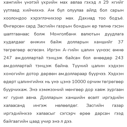
хамгийн үнэтэй үхрийн мах авлаа гэхэд л 29 кгийг
уутлаад хийчихнэ. Ам бүл олуулаа айлд бол сарын
хоолондоо хэрэглэчихээр мах. Дахиад тоо бодъё.
Өнгөрсөн сард Засгийн газрын бондын өр төлнө гэсэн
шалтгаанаас болж Монголбанк валютын дуудлага
худалдааг өнжин байж долларын ханшийг 37
төгрөгөөр өсгөсөн. Иргэн А-гийн цалин үүнээс өмнө
247 ам.доллартай тэнцэж байсан бол өнөөдөр 243
ам.доллартай тэнцэж байна. Түүний цалин хэдхэн
хоногийн дотор дөрвөн ам.доллараар буурчээ. Хэдхэн
өдөрт цалингийнх нь үнэ цэнэ 10000 орчим төгрөгөөр
буурчихаж. Энэ хэмжээний мөнгөөр дор хаяж зургаан
кг гурил авна. Долларын ханшийн өсөлт иргэдийн
халаасанд ингэж нөлөөлдөг. Засгийн газар
иргэдийнхээ халаасыг сэгсэрч өрөө дарсан гээд
байгаагийн цаад учир энэ л дээ.