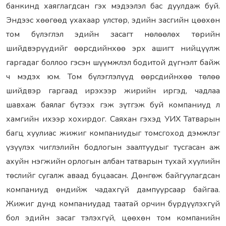
банкинд хаяглагдсан гэх мэдээлэл бас дуулдаж буй.
Эндээс хөөгөөд ухахаар улстөр, эдийн засгийн цөөхөн
том бүлэглэл эдийн засагт нөлөөлөх төрийн
шийдвэрүүдийг өөрсдийнхөө эрх ашигт нийцүүлж
гаргадаг боллоо гэсэн шүүмжлэл бодитой дүгнэлт байж
ч мэдэх юм. Том бүлэглэлүүд өөрсдийнхөө төлөө
шийдвэр гаргаад ирэхээр жирийн иргэд, чадлаа
шавхаж баялаг бүтээх гэж зүтгэж буй компаниуд л
хамгийн ихээр хохирдог. Саяхан гэхэд УИХ Татварын
багц хуулиас жижиг компаниудыг томсгоход дэмжлэг
үзүүлэх чиглэлийн бодлогын заалтуудыг тусгасан аж
ахуйн нэгжийн орлогын албан татварын тухай хуулийн
төслийг сугалж аваад буцаасан. Дөнгөж байгуулагдсан
компаниуд өндийж чадахгүй дампуурсаар байгаа.
Жижиг дунд компаниудад таатай орчин бүрдүүлэхгүй
бол эдийн засаг тэлэхгүй, цөөхөн том компанийн