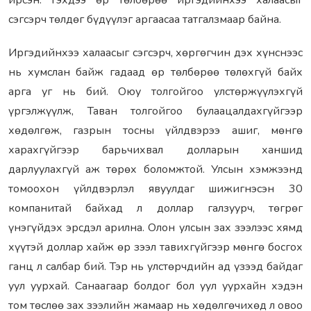
ирсэн. Гэхдээ өр төлбөрөө иргэдийнхээ халаасыг
сэгсэрч төлдөг бүдүүлэг аргаасаа татгалзмаар байна.
Иргэдийнхээ халаасыг сэгсэрч, хөргөгчин дэх хүнснээс
нь хумслан байж гадаад өр төлбөрөө төлөхгүй байх
арга уг нь бий. Оюу толгойгоо улстөржүүлэхгүй
үргэлжүүлж, Таван толгойгоо булаацалдахгүйгээр
хөдөлгөж, газрын тосны үйлдвэрээ ашиг, мөнгө
харахгүйгээр барьчихвал долларын ханшид
дарлуулахгүй аж төрөх боломжтой. Улсын хэмжээнд
томоохон үйлдвэрлэл явуулдаг шижигнэсэн 30
компанитай байхад л доллар галзуурч, төгрөг
үнэгүйдэх эрсдэл арилна. Олон улсын зах зээлээс хямд
хүүтэй доллар хайж өр зээл тавихгүйгээр мөнгө босгох
ганц л салбар бий. Тэр нь улстөрчдийн ад үзээд байдаг
уул уурхай. Санаагаар болдог бол уул уурхайн хэдэн
том төслөө зах зээлийн жамаар нь хөдөлгөчихөд л овоо