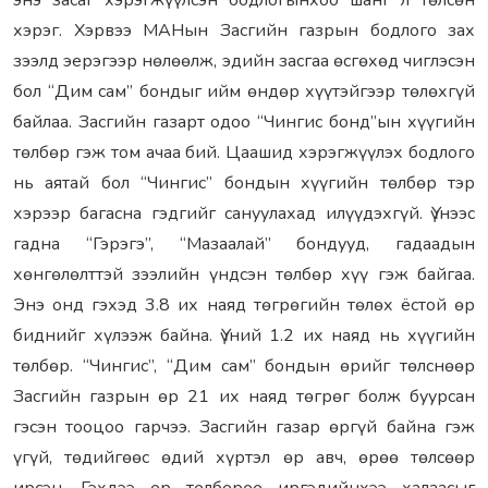
энэ засаг хэрэгжүүлсэн бодлогынхоо шанг л төлсөн
хэрэг. Хэрвээ МАНын Засгийн газрын бодлого зах
зээлд эерэгээр нөлөөлж, эдийн засгаа өсгөхөд чиглэсэн
бол “Дим сам” бондыг ийм өндөр хүүтэйгээр төлөхгүй
байлаа. Засгийн газарт одоо “Чингис бонд”ын хүүгийн
төлбөр гэж том ачаа бий. Цаашид хэрэгжүүлэх бодлого
нь аятай бол “Чингис” бондын хүүгийн төлбөр тэр
хэрээр багасна гэдгийг сануулахад илүүдэхгүй. Үүнээс
гадна “Гэрэгэ”, “Мазаалай” бондууд, гадаадын
хөнгөлөлттэй зээлийн үндсэн төлбөр хүү гэж байгаа.
Энэ онд гэхэд 3.8 их наяд төгрөгийн төлөх ёстой өр
биднийг хүлээж байна. Үүний 1.2 их наяд нь хүүгийн
төлбөр. “Чингис”, “Дим сам” бондын өрийг төлснөөр
Засгийн газрын өр 21 их наяд төгрөг болж буурсан
гэсэн тооцоо гарчээ. Засгийн газар өргүй байна гэж
үгүй, төдийгөөс өдий хүртэл өр авч, өрөө төлсөөр