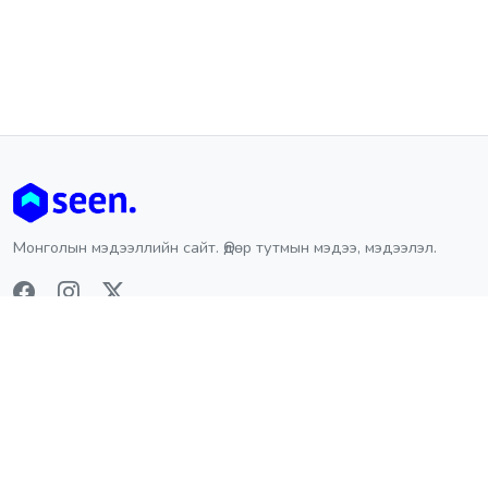
Монголын мэдээллийн сайт. Өдөр тутмын мэдээ, мэдээлэл.
ХОЛБООСУУД
АНГИЛАЛ
Нүүр
нийгэм
Бидний тухай
Онцлох
Холбоо барих
улс төр
энтертаймент