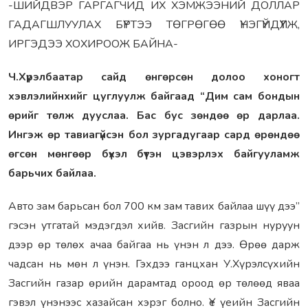
-ШИЙДВЭР ГАРГАГЧИД ИХ ХЭМЖЭЭНИЙ ДОЛЛАР
ГАДАГШЛУУЛАХ БҮРТЭЭ ТӨГРӨГӨӨ ҮНЭГҮЙДҮҮЛЖ,
ИРГЭДЭЭ ХОХИРООЖ БАЙНА-
Ч.Хүрэлбаатар сайд өнгөрсөн долоо хоногт
хэвлэлийнхийг цуглуулж байгаад “Дим сам бондын
өрийг төлж дууслаа. Бас бус зөндөө өр дарлаа.
Ингэж өр тавиагүйсэн бол зургадугаар сард өрөндөө
өгсөн мөнгөөр бүхэл бүтэн цэвэрлэх байгууламж
барьчих байлаа.
Авто зам барьсан бол 700 км зам тавих байлаа шүү дээ”
гэсэн утгатай мэдэгдэл хийв. Засгийн газрын нуруун
дээр өр төлөх ачаа байгаа нь үнэн л дээ. Өрөө дарж
чадсан нь мөн л үнэн. Гэхдээ ганцхан У.Хүрэлсүхийн
Засгийн газар өрийн дарамтад ороод өр төлөөд яваа
гэвэл үнэнээс хазайсан хэрэг болно. Үе үеийн Засгийн