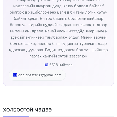
мэдээллийн шуурган дунд 'яг юу болоод байгааг'
ойлгоход хэцүү болсон энэ цаг үед би таны логик хөтөч
байхыг хүсдэг. Би тоо баримт, бодлогын шийдвэр
болон улс төрийн нүүдлүүдийг задлан шинжилж, тэдгээр
нь таны амьдралд, манай улсын ирээдүйд ямар нөлөө
үзүүлэхийг энгийнээр тайлбарлаж өгдөг. Миний зарчим
бол сэтгэл хөдлөлөөр биш, судалгаа, туршлага дээр
үндэслэж дуугарах. Бодит мэдээлэл бол зөв шийдвэр
гаргах хамгийн хүчтэй зэвсэг юм
6598 нийтлэл
dboldbaatar88@gmail.com
ХОЛБООТОЙ МЭДЭЭ