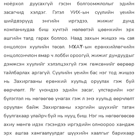
ноёрхол дуусахгүй гэсэн болгоомжлолыг эдийн
засагчид хэлдэг. Гэтэл УИХ-ын сүүлийн үеийн
шийдвэрүүд энгийн иргэдээ, жижиг дунд
компаниудаа биш хүчтэй нөлөөтэй цөөнхийн эрх
ашгийн талд гарах боллоо. Наад захын жишээ нь сая
онцолсон хуулийн төсөл. МҮХАҮТ-ын ерөнхийлөгчийн
онцолсончлон ямар ч лобби ороогүй, жижиг дундуудыг
дэмжсэн хуулийг хэлэлцэхгүй гэж гөжсөнийг өөрөөр
тайлбарлах аргагүй. Сүүлийн үеийн бас нэг тод жишээ
нь Захиргааны ерөнхий хуульд оруулах гэж буй
өөрчлөлт. Яг үнэндээ эдийн засаг, улстөрийн нэг
бүлэглэл нь нөгөөгөө унагах гэж л энэ хуульд өөрчлөлт
оруулан байж Захиргааны хэргийн шүүхийг татан
буулгахаар улайрч буй нь нууц биш. Нэг нь нөгөөгөөсөө
ахиу мөнгө идэх гэсэндээ иргэдийн олноороо хандаж
эрх ашгаа хамгаалуулдаг шүүхийн хаалгыг барихаар