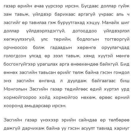
газар өрийн ачаа үүрсээр ирсэн. Бусдаас доллар гуйж
зам тавьж, үйлдвэр барихаас аргагүй учраас аль ч
засгийг өр тавилаа гэж буруутгахад хэцүү. Манайх шиг
доллар үйлдвэрлэдэггүй, дотооддоо үйлдвэрлэл
хөгжүүлээгүй, улс төрийн, бодлогын тогтворгүй
орчноосоо болж гадаадын хөрөнгө оруулагчдад
гологдсон улсад өр зээл тавьж, хямд хүүтэй мөнгө
босгохгүйгээр урагшлах арга өнөөхөндөө байхгүй. Бид
өмнөх засгийн тавьсан өрийг төлж байна гэсэн гомдол
энэ засгийн өнгөнд л дуулдаж байгаагаас биш
Монголын Засгийн газар төдийгөөс өдий хүртэл урд
хормойгоороо хойд хормойгоо нөхөж, өрөөс өрний
хооронд амьдарсаар ирсэн.
Засгийн газар үнэхээр эрийн сайндаа өр төлбөрөө
дажгүй дарчихаж байна уу гэсэн асуулт тавиад хариуг