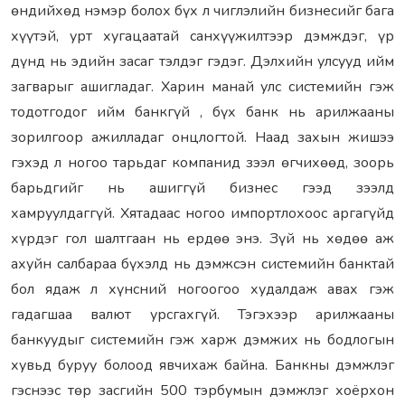
өндийхөд нэмэр болох бүх л чиглэлийн бизнесийг бага
хүүтэй, урт хугацаатай санхүүжилтээр дэмждэг, үр
дүнд нь эдийн засаг тэлдэг гэдэг. Дэлхийн улсууд ийм
загварыг ашигладаг. Харин манай улс системийн гэж
тодотгодог ийм банкгүй , бүх банк нь арилжааны
зорилгоор ажилладаг онцлогтой. Наад захын жишээ
гэхэд л ногоо тарьдаг компанид зээл өгчихөөд, зоорь
барьдгийг нь ашиггүй бизнес гээд зээлд
хамруулдаггүй. Хятадаас ногоо импортлохоос аргагүйд
хүрдэг гол шалтгаан нь ердөө энэ. Зүй нь хөдөө аж
ахуйн салбараа бүхэлд нь дэмжсэн системийн банктай
бол ядаж л хүнсний ногоогоо худалдаж авах гэж
гадагшаа валют урсгахгүй. Тэгэхээр арилжааны
банкуудыг системийн гэж харж дэмжих нь бодлогын
хувьд буруу болоод явчихаж байна. Банкны дэмжлэг
гэснээс төр засгийн 500 тэрбумын дэмжлэг хоёрхон