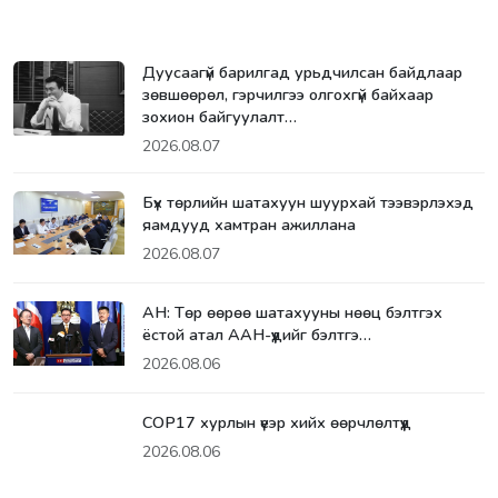
Дуусаагүй барилгад урьдчилсан байдлаар
зөвшөөрөл, гэрчилгээ олгохгүй байхаар
зохион байгуулалт…
2026.08.07
Бүх төрлийн шатахуун шуурхай тээвэрлэхэд
яамдууд хамтран ажиллана
2026.08.07
АН: Төр өөрөө шатахууны нөөц бэлтгэх
ёстой атал ААН-үүдийг бэлтгэ…
2026.08.06
СОР17 хурлын үеэр хийх өөрчлөлтүүд
2026.08.06