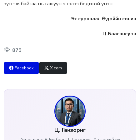
зүтгэж байгаа нь гашуун ч гэлээ бодитой үнэн.
Эх сурвалж: Өдрййн сонин
Ц.Баасансүрэн
875
Facebook
X.com
Ц. Ганзориг
Амар мэнд үү? Би бол Ц. Ганзориг. Хэтэрхий их