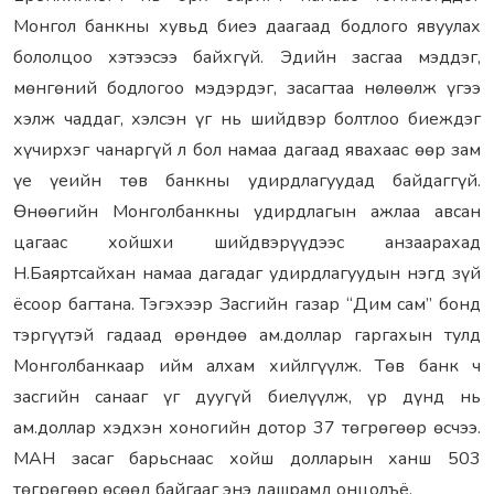
Монгол банкны хувьд биеэ даагаад бодлого явуулах
бололцоо хэтээсээ байхгүй. Эдийн засгаа мэддэг,
мөнгөний бодлогоо мэдэрдэг, засагтаа нөлөөлж үгээ
хэлж чаддаг, хэлсэн үг нь шийдвэр болтлоо биеждэг
хүчирхэг чанаргүй л бол намаа дагаад явахаас өөр зам
үе үеийн төв банкны удирдлагуудад байдаггүй.
Өнөөгийн Монголбанкны удирдлагын ажлаа авсан
цагаас хойшхи шийдвэрүүдээс анзаарахад
Н.Баяртсайхан намаа дагадаг удирдлагуудын нэгд зүй
ёсоор багтана. Тэгэхээр Засгийн газар “Дим сам” бонд
тэргүүтэй гадаад өрөндөө ам.доллар гаргахын тулд
Монголбанкаар ийм алхам хийлгүүлж. Төв банк ч
засгийн санааг үг дуугүй биелүүлж, үр дүнд нь
ам.доллар хэдхэн хоногийн дотор 37 төгрөгөөр өсчээ.
МАН засаг барьснаас хойш долларын ханш 503
төгрөгөөр өсөөд байгааг энэ дашрамд онцолъё.