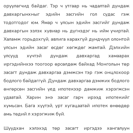
оруулагчид байдаг. Тэр ч утгаар нь чадалтай дундаж
давхаргынхныг эдийн засгийн гол судас гэж
тодотгодог юм. Ямар ч улсын эдийн засгийг дундаж
давхаргын эзлэх хувиар нь дүгнэдэг нь ийм учиртай.
Халамж горьдохгүй, авлига харахгүй дундчуул олонтой
улсын эдийн засаг өсдөг хөгждөг жамтай. Дэлхийн
улсууд хүчтэй дундаж давхаргад хамаарах
иргэдийнхээ тоогоор өрсөлдөж байхад Монголын төр
засагт дундаж давхаргаа дэмжсэн тэр гэж онцлохоор
бодлого байдаггүй. Дундаж давхаргаа дэмжих бодлого
өнгөрсөн засгийн үед ипотекээр дамжиж хэрэгжсэн
удаатай. Харин энэ засаг гарч ирээд ипотекийг
хумьсан. Бага хүүтэй, урт хугацаатай ипотек өнөөдөр
амь төдий л хэрэгжиж буй.
Шуудхан хэлэхэд төр засагт иргэдээ хангалуун