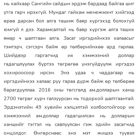
нь хайхаар Сангийн сайдын эрдэж бардаад байгаа шиг
утга гарч ирэхгүй. Мундаг гайхам менежмэнт хийгээд
өрөө дарсан бол алга ташиж баяр хүргэхэд болохгүй
юмгүй л дээ. Харамсалтай нь баяр хүргэж алга таших
ямар ч шалтгаан алга. Засаг иргэдийнхээ халаасыг
тэмтэрч, сэгсэрч байж өр төлбөрийнхөө ард гарлаа.
Шийдвэр гаргагчид их хэмжээний доллар
гадагшлуулах бүртээ төгрөгөө үнэгүйдүүлж иргэдээ
хохироосоор ирсэн. Энэ удаа ч чаддагаар нь
иргэдийнхээ халаас руу гараа дүрж байж өр төлбөрөө
барагдууллаа. 2016 оны төгсгөлд ам.долларын ханш
2700 төгрөг хүрч галзуурсан нь тодорхой шалтгаантай.
Эрдэнэтийн 49 хувийн хэлцэлтэй холбоотойгоор их
хэмжээний ам.доллар гадагшилсан нь долларын
ханшийг тэгтэл нь савлуулсан гэж эдийн засагчид
онцолдог. Өнгөрснөөс энэ мэт жишээ түүвэл