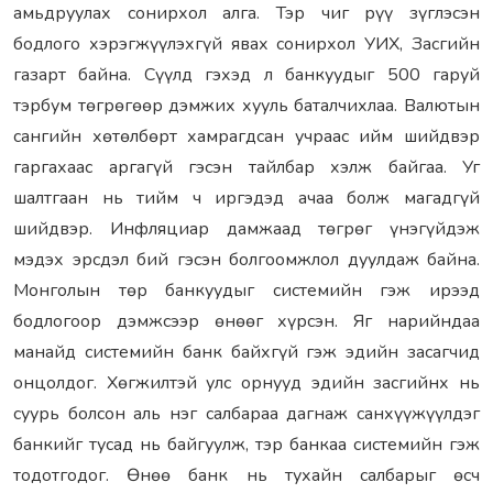
амьдруулах сонирхол алга. Тэр чиг рүү зүглэсэн
бодлого хэрэгжүүлэхгүй явах сонирхол УИХ, Засгийн
газарт байна. Сүүлд гэхэд л банкуудыг 500 гаруй
тэрбум төгрөгөөр дэмжих хууль баталчихлаа. Валютын
сангийн хөтөлбөрт хамрагдсан учраас ийм шийдвэр
гаргахаас аргагүй гэсэн тайлбар хэлж байгаа. Уг
шалтгаан нь тийм ч иргэдэд ачаа болж магадгүй
шийдвэр. Инфляциар дамжаад төгрөг үнэгүйдэж
мэдэх эрсдэл бий гэсэн болгоомжлол дуулдаж байна.
Монголын төр банкуудыг системийн гэж ирээд
бодлогоор дэмжсээр өнөөг хүрсэн. Яг нарийндаа
манайд системийн банк байхгүй гэж эдийн засагчид
онцолдог. Хөгжилтэй улс орнууд эдийн засгийнх нь
суурь болсон аль нэг салбараа дагнаж санхүүжүүлдэг
банкийг тусад нь байгуулж, тэр банкаа системийн гэж
тодотгодог. Өнөө банк нь тухайн салбарыг өсч