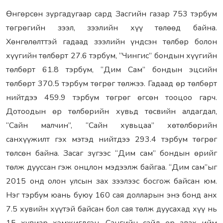
Өнгөрсөн зургадугаар сард Засгийн газар 753 тэрбум
төгрөгийн зээл, зээлийн хүү төлөөд байна.
Хөнгөлөлттэй гадаад зээлийн үндсэн төлбөр болон
хүүгийн төлбөрт 27.6 тэрбум, “Чингис” бондын хүүгийн
төлбөрт 61.8 тэрбум, “Дим Сам” бондын эцсийн
төлбөрт 370.5 тэрбум төгрөг төлжээ. Гадаад өр төлбөрт
нийтдээ 459.9 тэрбум төгрөг өгсөн тооцоо гарч.
Дотоодын өр төлбөрийн хувьд төсвийн алдагдал,
“Сайн малчин”, “Сайн хувьцаа” хөтөлбөрийн
санхүүжилт гэх мэтэд нийтдээ 293.4 тэрбум төгрөг
төлсөн байна. Засаг зүгээс “Дим сам” бондын өрийг
төлж дууссан гэж онцлон мэдээлж байгаа. “Дим сам”ыг
2015 онд олон улсын зах зээлээс босгож байсан юм.
Нэг тэрбум юань буюу 160 сая долларын энэ бонд анх
7.5 хувийн хүүтэй байсан бол сая төлж дуусахад хүү нь