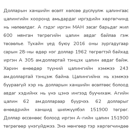
Долларын ханшийн өсөлт хөлсөө дуслуулж цалингаас
цалингийн хооронд амьдардаг иргэдийн хөргөгчинд
нь нөлөөлдөг. А гэдэг иргэн МАН засаг барьдаг жил
600 мянган төгрөгийн цалин авдаг байлаа гэж
төсөөлье. Тухайн үед буюу 2016 оны зургадугаар
сарын 28-ны өдөр нэг доллар 1962 төгрөгтэй байхад
иргэн А 305 ам.доллартай тэнцэх цалин авдаг байж.
Харин өнөөдөр түүний цалингийн хэмжээ 243
ам.доллартай тэнцэж байна. Цалингийнх нь хэмжээ
буураагүй хэр нь долларын ханшийн өсөлтөөс болоод
авдаг хэдийнх нь үнэ цэнэ ингээд буучихаж. Агийн
цалин 62 ам.доллараар буурчээ. 62 долларыг
өнөөдрийн ханшид шилжүүлбэл 151900 төгрөг.
Доллар өссөнөөс болоод иргэн А-гийн цалин 151900
төгрөгөөр үнэгүйджээ. Энэ мөнгөөр тэр хөргөгчиндөө