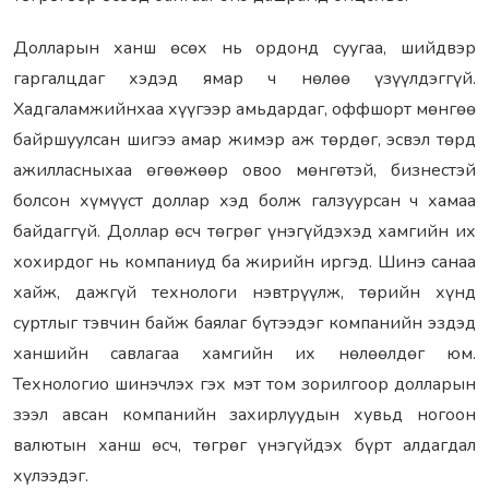
Долларын ханш өсөх нь ордонд суугаа, шийдвэр
гаргалцдаг хэдэд ямар ч нөлөө үзүүлдэггүй.
Хадгаламжийнхаа хүүгээр амьдардаг, оффшорт мөнгөө
байршуулсан шигээ амар жимэр аж төрдөг, эсвэл төрд
ажилласныхаа өгөөжөөр овоо мөнгөтэй, бизнестэй
болсон хүмүүст доллар хэд болж галзуурсан ч хамаа
байдаггүй. Доллар өсч төгрөг үнэгүйдэхэд хамгийн их
хохирдог нь компаниуд ба жирийн иргэд. Шинэ санаа
хайж, дажгүй технологи нэвтрүүлж, төрийн хүнд
суртлыг тэвчин байж баялаг бүтээдэг компанийн эздэд
ханшийн савлагаа хамгийн их нөлөөлдөг юм.
Технологио шинэчлэх гэх мэт том зорилгоор долларын
зээл авсан компанийн захирлуудын хувьд ногоон
валютын ханш өсч, төгрөг үнэгүйдэх бүрт алдагдал
хүлээдэг.