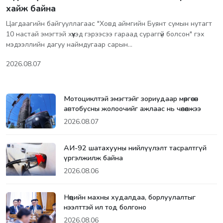
хайж байна
Цагдаагийн байгууллагаас "Ховд аймгийн Буянт сумын нутагт
10 настай эмэгтэй хүүхэд гэрээсээ гараад сураггүй болсон" гэх
мэдээллийн дагуу наймдугаар сарын…
2026.08.07
Мотоциклтэй эмэгтэйг зориудаар мөргөсөн
автобусны жолоочийг ажлаас нь чөлөөлжээ
2026.08.07
АИ-92 шатахууны нийлүүлэлт тасралтгүй
үргэлжилж байна
2026.08.06
Нөөцийн махны худалдаа, борлуулалтыг
нээлттэй ил тод болгоно
2026.08.06