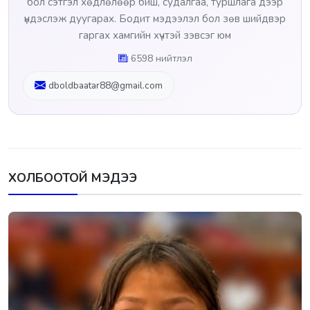
бол сэтгэл хөдлөлөөр биш, судалгаа, туршлага дээр
үндэслэж дуугарах. Бодит мэдээлэл бол зөв шийдвэр
гаргах хамгийн хүчтэй зэвсэг юм
6598 нийтлэл
dboldbaatar88@gmail.com
ХОЛБООТОЙ МЭДЭЭ