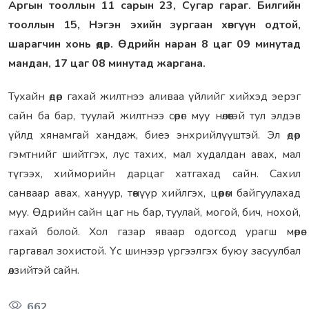
Аргын тооллын 11 сарын 23, Сугар гараг. Билгийн
тооллын 15, Нэгэн эхийн зургаан хөвгүүн одтой,
шарагчин хонь өдөр. Өдрийн наран 8 цаг 09 минутад
мандан, 17 цаг 08 минутад жаргана.
Тухайн өдөр гахай жилтнээ аливаа үйлийг хийхэд эерэг
сайн ба бар, туулай жилтнээ сөрөг муу нөлөөтэй тул элдэв
үйлд хянамгай хандаж, биеэ энхрийлүүштэй. Эл өдөр
гэмтнийг шийтгэх, лус тахих, мал худалдан авах, мал
түгээх, хийморийн дарцаг хатгахад сайн. Сахил
санваар авах, хануур, төөнүүр хийлгэх, цөөрөм байгуулахад
муу. Өдрийн сайн цаг нь бар, туулай, могой, бич, нохой,
гахай болой. Хол газар яваар одогсод урагш мөрөө
гаргавал зохистой. Үс шинээр үргээлгэх буюу засуулбал
өлзийтэй сайн.
662