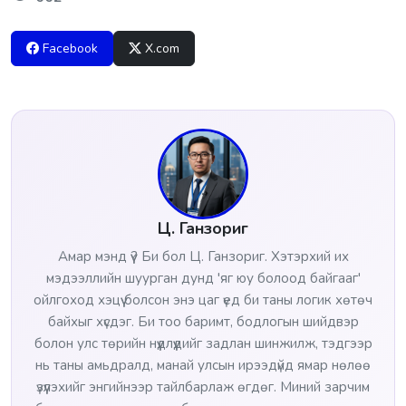
Facebook
X.com
Ц. Ганзориг
Амар мэнд үү? Би бол Ц. Ганзориг. Хэтэрхий их
мэдээллийн шуурган дунд 'яг юу болоод байгааг'
ойлгоход хэцүү болсон энэ цаг үед би таны логик хөтөч
байхыг хүсдэг. Би тоо баримт, бодлогын шийдвэр
болон улс төрийн нүүдлүүдийг задлан шинжилж, тэдгээр
нь таны амьдралд, манай улсын ирээдүйд ямар нөлөө
үзүүлэхийг энгийнээр тайлбарлаж өгдөг. Миний зарчим