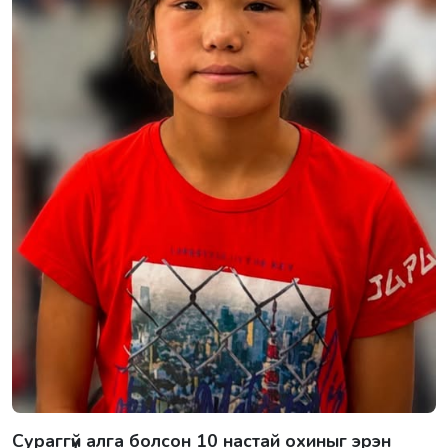
Сураггүй алга болсон 10 настай охиныг эрэн