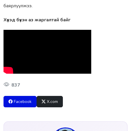
баярлуулжээ.
Хүүхэд бүхэн аз жаргалтай байг
837
Facebook
X.com