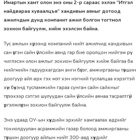
Имартын хамт олон энэ оны 2-р сараас эхлэн “Итгэл
найдвараа хуваалцъя” хандивын аяныг дотоод
ажилчдын дунд компанит ажил болгон тогтмол
зохион байгуулж, хийж эхэлсэн байна.
Тус ажлын хүрээнд компаний нийт ажилчид хандивын
сан үүсгэн сайн үйлсийн аянд гар бие оролцон нийгэм рүү
чиглэсэн олон ажлыг зохион байгуулж хийж байгаа ба
нийгмийн гадуурхагдсан анги бүлэг, амжиргааны түвшин
доогуур айл өрх гэх мэт хэн нэгний туслалцаа хэрэгтэй
хүн бүхэнд тусламжийн гараа сунган сайн сайхныг
түгээхээр сэтгэл шулуудан сайн үйлсийн аянаа тасралтгүй
үргэлжлүүлэн зохион байгуулж байна.
Энэ удаад ОУ-ын хүүхдийн эрхийг хамгаалах өдрийг
тохиолдуулан асрамжийн газар болоод амжиргааны
түвшин доогуур айлын нийт 300-аад хүүхдийг