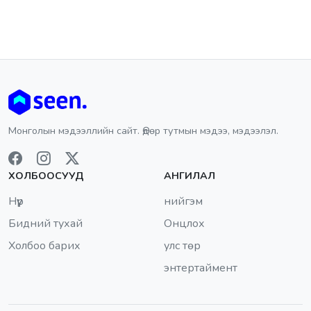
Монголын мэдээллийн сайт. Өдөр тутмын мэдээ, мэдээлэл.
ХОЛБООСУУД
АНГИЛАЛ
Нүүр
нийгэм
Бидний тухай
Онцлох
Холбоо барих
улс төр
энтертаймент