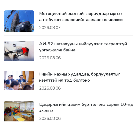
Мотоциклтэй эмэгтэйг зориудаар мөргөсөн
автобусны жолоочийг ажлаас нь чөлөөлжээ
2026.08.07
АИ-92 шатахууны нийлүүлэлт тасралтгүй
үргэлжилж байна
2026.08.06
Нөөцийн махны худалдаа, борлуулалтыг
нээлттэй ил тод болгоно
2026.08.06
Цэцэрлэгийн цахим бүртгэл энэ сарын 10-нд
эхэлнэ
2026.08.06