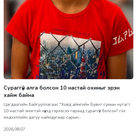
Сураггүй алга болсон 10 настай охиныг эрэн
хайж байна
Цагдаагийн байгууллагаас "Ховд аймгийн Буянт сумын нутагт
10 настай эмэгтэй хүүхэд гэрээсээ гараад сураггүй болсон" гэх
мэдээллийн дагуу наймдугаар сарын…
2026.08.07