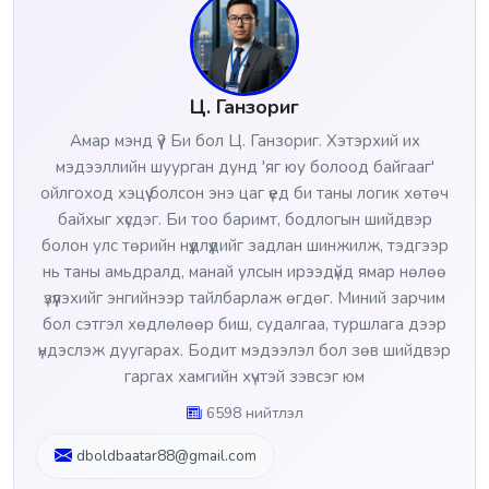
Ц. Ганзориг
Амар мэнд үү? Би бол Ц. Ганзориг. Хэтэрхий их
мэдээллийн шуурган дунд 'яг юу болоод байгааг'
ойлгоход хэцүү болсон энэ цаг үед би таны логик хөтөч
байхыг хүсдэг. Би тоо баримт, бодлогын шийдвэр
болон улс төрийн нүүдлүүдийг задлан шинжилж, тэдгээр
нь таны амьдралд, манай улсын ирээдүйд ямар нөлөө
үзүүлэхийг энгийнээр тайлбарлаж өгдөг. Миний зарчим
бол сэтгэл хөдлөлөөр биш, судалгаа, туршлага дээр
үндэслэж дуугарах. Бодит мэдээлэл бол зөв шийдвэр
гаргах хамгийн хүчтэй зэвсэг юм
6598 нийтлэл
dboldbaatar88@gmail.com