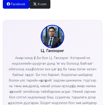
Facebook
X.com
Ц. Ганзориг
Амар мэнд үү? Би бол Ц. Ганзориг. Хэтэрхий их
мэдээллийн шуурган дунд 'яг юу болоод байгааг'
ойлгоход хэцүү болсон энэ цаг үед би таны логик хөтөч
байхыг хүсдэг. Би тоо баримт, бодлогын шийдвэр
болон улс төрийн нүүдлүүдийг задлан шинжилж, тэдгээр
нь таны амьдралд, манай улсын ирээдүйд ямар нөлөө
үзүүлэхийг энгийнээр тайлбарлаж өгдөг. Миний зарчим
бол сэтгэл хөдлөлөөр биш, судалгаа, туршлага дээр
үндэслэж дуугарах. Бодит мэдээлэл бол зөв шийдвэр