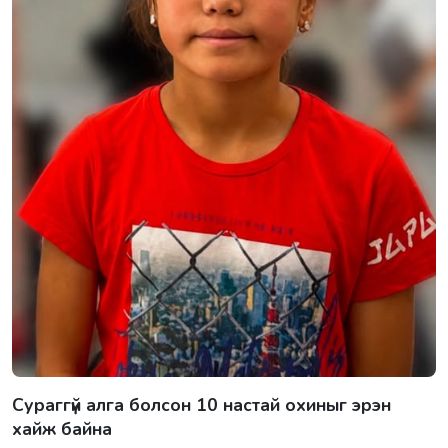
Сураггүй алга болсон 10 настай охиныг эрэн
хайж байна