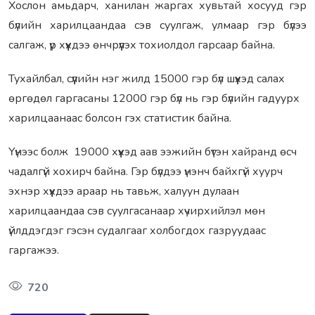
Хослон амьдарч, ханилан жаргах хувьтай хосууд гэр
бүлийн харилцаандаа сэв суулгаж, улмаар гэр бүлээ
салгаж, үр хүүхдээ өнчрүүлэх тохиолдол гарсаар байна.
Тухайлбал, сүүлийн нэг жилд 15000 гэр бүл шүүхэд салах
өргөдөл гаргасаны 12000 гэр бүл нь гэр бүлийн гадуурх
харилцаанаас болсон гэх статистик байна.
Үүнээс болж 19000 хүүхэд аав ээжийн бүтэн хайранд өсч
чадалгүй хохирч байна. Гэр бүлдээ үнэнч байхгүй хуурч
эхнэр хүүхдээ араар нь тавьж, халуун дулаан
харилцаандаа сэв суулгасанаар хүчирхийлэл мөн
үйлддэгдэг гэсэн судалгааг холбогдох газруудаас
гаргажээ.
720