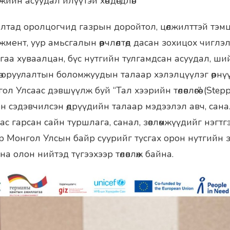
ийн асуудал илүүтэй хөндөгдлөө.
лзалтад оролцогчид газрын доройтол, цөлжилттэй тэм
мент, уур амьсгалын өөрчлөлтөд дасан зохицох чигл
гаа хуваалцан, бүс нутгийн тулгамдсан асуудал, ши
нгө оруулалтын боломжуудын талаар хэлэлцүүлэг өрнү
л Улсаас дэвшүүлж буй “Тал хээрийн төлөвлөгөө” (Step
н сэдэвчилсэн өдрүүдийн талаар мэдээлэл авч, сана
таас гарсан сайн туршлага, санал, зөвлөмжүүдийг нэ
р Монгол Улсын байр суурийг тусгах орон нутгийн з
на олон нийтэд түгээхээр төлөвлөж байна.