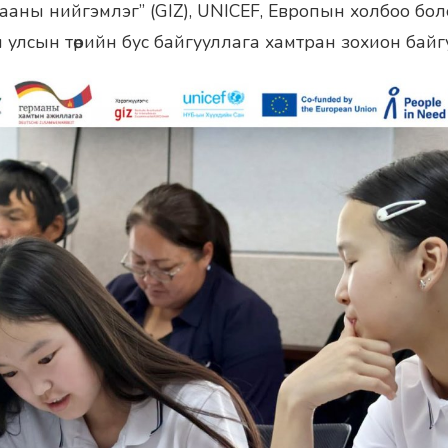
аны нийгэмлэг” (GIZ), UNICEF, Европын холбоо бо
н улсын төрийн бус байгууллага хамтран зохион байг