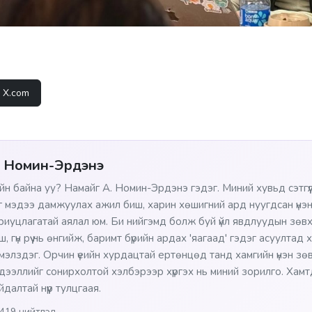
X.com
. Номин-Эрдэнэ
йн байна уу? Намайг А. Номин-Эрдэнэ гэдэг. Миний хувьд сэтгүүл 
г мэдээ дамжуулах ажил биш, харин хөшигний ард нуугдсан үнэн
риуцлагатай аялал юм. Би нийгэмд болж буй үйл явдлуудын зөв
ш, гүн рүү нь өнгийж, баримт бүрийн ардах 'яагаад' гэдэг асуултад
мэлздэг. Орчин үеийн хурдацтай ертөнцөд танд хамгийн үнэн зөв, шү
дээллийг сонирхолтой хэлбэрээр хүргэх нь миний зорилго. Хам
йдалтай нүүр тулцгаая.
419 нийтлэл