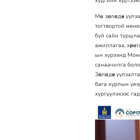
худгийн хүртээмж
Мөн зөвлөлдөх уу
тогтвортой менеж
буй сайн туршла
ажиллагаа, хөрө
ын хүрээнд Монго
санаачилга боло
Зөвлөлдөх уулзал
бага хурлын үеэ
хүргүүлэхээс гад