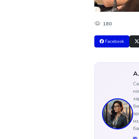
180
Facebook
А
Са
нэ
ха
би
эр
мэ
ба