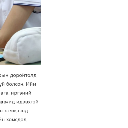
зрын доройтолд
гүй болсон. Ийм
ага, иргэний
өлөгчид идэвхтэй
ын хэмжээнд
ийн хомсдол,