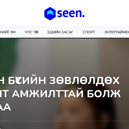
НИЙГЭМ
УЛС ТӨР
ЭДИЙН ЗАСАГ
СПОРТ
ЭНТЕРТАЙМЕ
Н БҮСИЙН ЗӨВЛӨЛДӨХ
ЛТ АМЖИЛТТАЙ БОЛЖ
АА