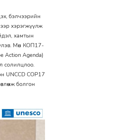
цэх, бэлчээрийн
элээр хэрэгжүүлж
йдэл, хамтын
үлэв. Мөн КОП17-
pe Action Agenda)
л солилцлоо.
гтгэн UNCCD COP17
өвлөмж болгон