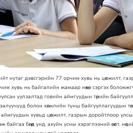
йт нутаг дэвсгэрийн 77 орчим хувь нь цөлжилт, га
орчим хувь нь байгалийн жамаар нөхөн сэргэх боломж
уулсан уулзалтад говийн аймгуудын төрийн байгуулл
залуучууд болон хөгжлийн түнш байгууллагуудын төлө
 аймгуудын хувьд цөлжилт, газрын доройтлоор улс
 байгаа бөгөөд унд, ахуйн усны хэрэглээний өсөлт, нөөц