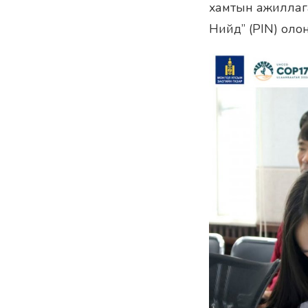
хамтын ажиллага
Нийд” (PIN) оло