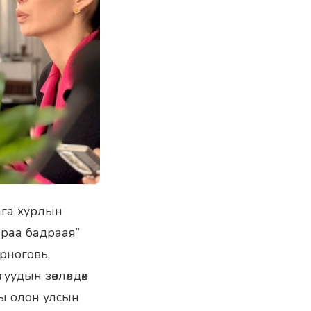
ага хурлын
араа бадраая”
орноговь,
удын зөвлөлдөх
ы олон улсын