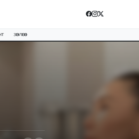
НТ
ЗӨВЛӨГӨӨ