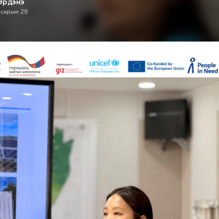
Эрдэнэ
 сарын 29