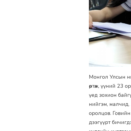
Монгол Улсын ни
өртөж, үүний 23 
үед зохион байг
нийгэм, малчид, 
оролцов. Говийн
дээгүүрт бичигдэж