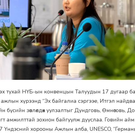
цэх тухай НҮБ-ын конвенцын Талуудын 17 дугаар б
 ажлын хүрээнд “Эх байгалиа сэргээе, Итгэл найдв
н бүсийн зөвлөлдөх уулзалтыг Дундговь, Өмнөговь, Д
гт амжилттай зохион байгуулж дууслаа. Говийн аймгу
7 Үндэсний хорооны Ажлын алба, UNESCO, “Герман