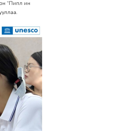
лон “Пипл ин
ууллаа.