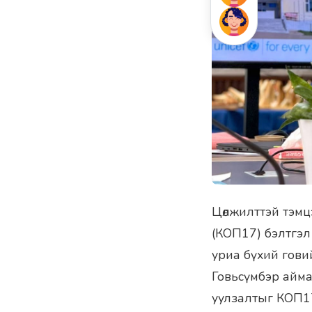
Цөлжилттэй тэм
(КОП17) бэлтгэл
уриа бүхий говий
Говьсүмбэр айма
уулзалтыг КОП1