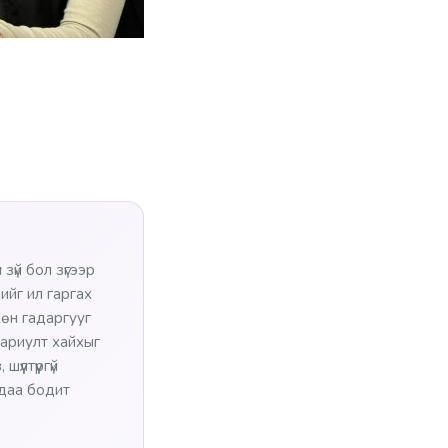
зүй бол зүгээр
ийг ил гаргах
хөн гадаргууг
 хариулт хайхыг
үлтүүргүй
тдаа бодит