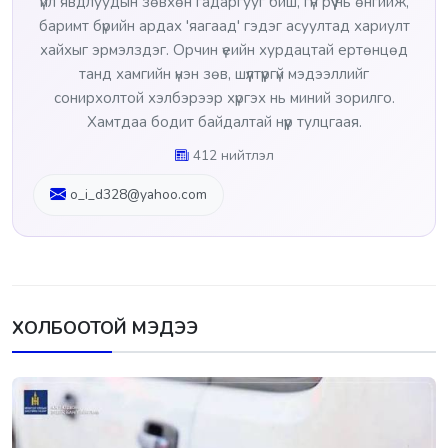
үйл явдлуудын зөвхөн гадаргууг биш, гүн рүү нь өнгийж,
баримт бүрийн ардах 'яагаад' гэдэг асуултад хариулт
хайхыг эрмэлздэг. Орчин үеийн хурдацтай ертөнцөд
танд хамгийн үнэн зөв, шүүлтүүргүй мэдээллийг
сонирхолтой хэлбэрээр хүргэх нь миний зорилго.
Хамтдаа бодит байдалтай нүүр тулцгаая.
412 нийтлэл
o_i_d328@yahoo.com
ХОЛБООТОЙ МЭДЭЭ