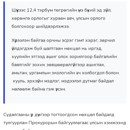
Шүүхээс 12,4 тэрбум төгрөгийн үнэ бүхий эд зүйл,
хөрөнгө орлогыг хураан авч, улсын орлого
болгохоор шийдвэрлэжээ.
Хүрээлэн байгаа орчны эсрэг гэмт хэрэг, зөрчил
үйлдэгдэж буй шалтгаан нөхцөл нь иргэд,
хуулийн этгээд ашиг олох зорилгоор байгалийн
баялгийг зохих зөвшөөрөлгүйгээр ашиглах,
амьтан, ургамлын экологийн ач холбогдол болон
хууль, эрхзүйн мэдлэг, мэдээлэл дутмаг байдал
нөлөөлж байна гэж үзсэн.
Судалгааны үр дүнгээр тогтоогдсон нөхцөл байдалд
тулгуурлан Прокурорын байгууллагаас улсын хэмжээнд