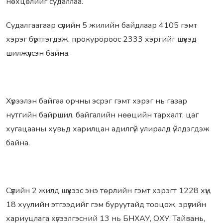
нөхцөлийг судаллаа.
Судалгаагаар сүүлийн 5 жилийн байдлаар 4105 гэмт
хэрэг бүртгэгдэж, прокуророос 2333 хэргийг шүүхэд
шилжүүлсэн байна.
Хүрээлэн байгаа орчны эсрэг гэмт хэрэг нь газар
нутгийн байршил, байгалийн нөөцийн тархалт, цаг
хугацааны хувьд харилцан адилгүй улиралд үйлдэгдэж
байна.
Сүүлийн 2 жилд шүүхээс энэ төрлийн гэмт хэрэгт 1228 хүн,
18 хуулийн этгээдийг гэм буруутайд тооцож, эрүүгийн
хариуцлага хүлээлгэсний 13 нь БНХАУ, ОХУ, Тайвань,