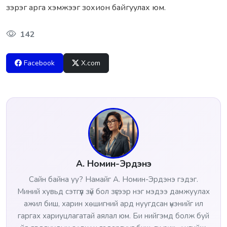
зэрэг арга хэмжээг зохион байгуулах юм.
142
Facebook
X.com
А. Номин-Эрдэнэ
Сайн байна уу? Намайг А. Номин-Эрдэнэ гэдэг.
Миний хувьд сэтгүүл зүй бол зүгээр нэг мэдээ дамжуулах
ажил биш, харин хөшигний ард нуугдсан үнэнийг ил
гаргах хариуцлагатай аялал юм. Би нийгэмд болж буй