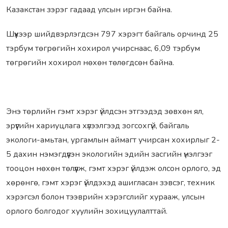
Казакстан зэрэг гадаад улсын иргэн байна.
Шүүхээр шийдвэрлэгдсэн 797 хэрэгт байгаль орчинд 25
тэрбум төгрөгийн хохирол учирснаас, 6,09 тэрбум
төгрөгийн хохирол нөхөн төлөгдсөн байна.
Энэ төрлийн гэмт хэрэг үйлдсэн этгээдэд зөвхөн ял,
эрүүгийн хариуцлага хүлээлгээд зогсохгүй, байгаль
экологи-амьтан, ургамлын аймагт учирсан хохирлыг 2-
5 дахин нэмэгдүүлэн экологийн эдийн засгийн үнэлгээг
тооцон нөхөн төлүүлж, гэмт хэрэг үйлдэж олсон орлого, эд
хөрөнгө, гэмт хэрэг үйлдэхэд ашигласан зэвсэг, техник
хэрэгсэл болон тээврийн хэрэгслийг хурааж, улсын
орлого болгодог хуулийн зохицуулалттай.