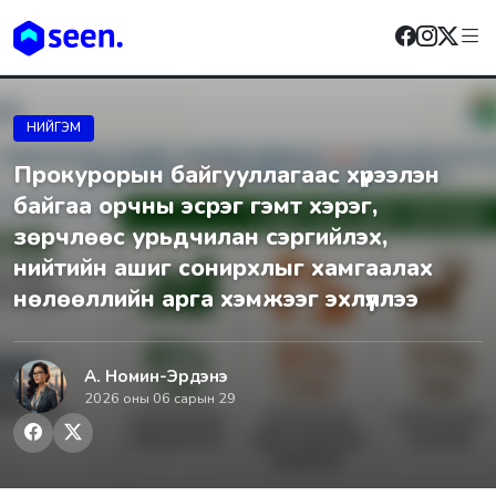
НИЙГЭМ
Прокурорын байгууллагаас хүрээлэн
байгаа орчны эсрэг гэмт хэрэг,
зөрчлөөс урьдчилан сэргийлэх,
нийтийн ашиг сонирхлыг хамгаалах
нөлөөллийн арга хэмжээг эхлүүллээ
А. Номин-Эрдэнэ
2026 оны 06 сарын 29