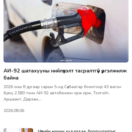
АИ-92 шатахууны нийлүүлэлт тасралтгүй үргэлжилж
байна
2026 оны 8 дугаар сарын 5-нд Сүхбаатар боомтоор 43 вагон
буюу 2,580 тонн АИ-92 автобензин орж ирж, Толгойт,
Аршаант, Дархан,…
2026.08.06
Нөөцийн махны худалдаа, борлуулалтыг