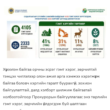
Хүрээлэн байгаа орчны эсрэг гэмт хэрэг, зөрчилтэй
тэмцэх чиглэлээр олон ажил арга хэмжээ хэрэгжүүлж
байгаа боловч хэргийн гаралт буурахгүй, зохион
байгуулалттай, далд хэлбэрт шилжиж байгаатай
холбоотойгоор Прокурорын байгууллагаас энэ төрлийн
гэмт хэрэг, зөрчлийн үйлдэгдэж буй шалтгаан