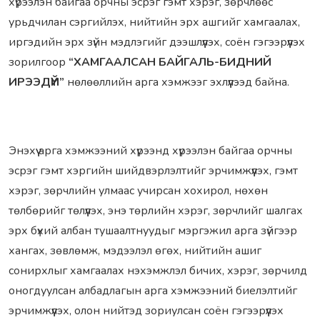
хүрээлэн байгаа орчны эсрэг гэмт хэрэг, зөрчлөөс
урьдчилан сэргийлэх, нийтийн эрх ашгийг хамгаалах,
иргэдийн эрх зүйн мэдлэгийг дээшлүүлэх, соён гэгээрүүлэх
зорилгоор
“ХАМГААЛСАН БАЙГАЛЬ-БИДНИЙ
ИРЭЭДҮЙ”
нөлөөллийн арга хэмжээг эхлүүлээд байна.
Энэхүү арга хэмжээний хүрээнд хүрээлэн байгаа орчны
эсрэг гэмт хэргийн шийдвэрлэлтийг эрчимжүүлэх, гэмт
хэрэг, зөрчлийн улмаас учирсан хохирол, нөхөн
төлбөрийг төлүүлэх, энэ төрлийн хэрэг, зөрчлийг шалгах
эрх бүхий албан тушаалтнуудыг мэргэжил арга зүйгээр
хангах, зөвлөмж, мэдээлэл өгөх, нийтийн ашиг
сонирхлыг хамгаалах нэхэмжлэл бичих, хэрэг, зөрчилд
оногдуулсан албадлагын арга хэмжээний биелэлтийг
эрчимжүүлэх, олон нийтэд зориулсан соён гэгээрүүлэх