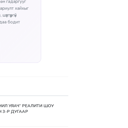
хөн гадаргууг
 хариулт хайхыг
үлтүүргүй
тдаа бодит
АНИЛ УЯАЧ” РЕАЛИТИ ШОУ
Н 3-Р ДУГААР