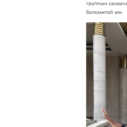
группын санаач
боломжтой юм.