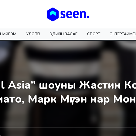
НИЙГЭМ
УЛС ТӨР
ЭДИЙН ЗАСАГ
СПОРТ
ЭНТЕРТАЙМЕ
al Asia” шоуны Жастин К
ато, Марк Мүгэн нар Мо