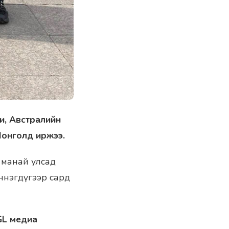
и, Австралийн
Монголд иржээ.
 манай улсад
ннэгдүгээр сард
L медиа