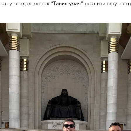
лан үзэгчдэд хүргэх
“Танил уяач”
реалити шоу нэвт