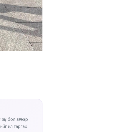
зүй бол зүгээр
ийг ил гаргах