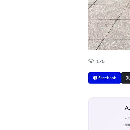
175
Facebook
А
Са
нэ