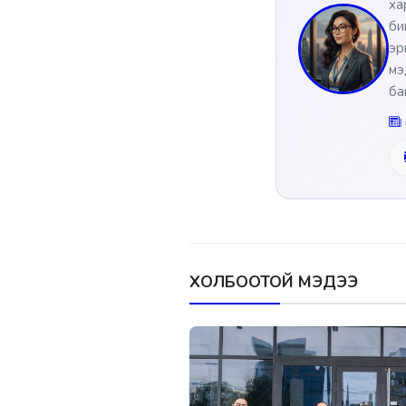
ха
би
эр
мэ
ба
ХОЛБООТОЙ МЭДЭЭ