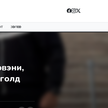
НТ
ЗӨВЛӨГӨӨ
овэни,
нголд