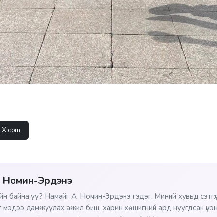
X.com
. Номин-Эрдэнэ
йн байна уу? Намайг А. Номин-Эрдэнэ гэдэг. Миний хувьд сэтгүүл 
г мэдээ дамжуулах ажил биш, харин хөшигний ард нуугдсан үнэн