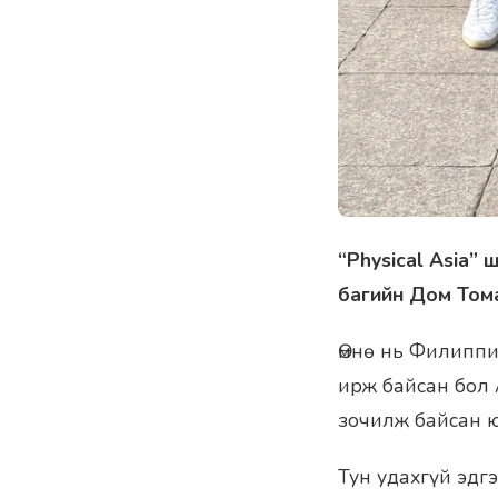
“Physical Asia”
багийн Дом Том
Өмнө нь Филиппи
ирж байсан бол 
зочилж байсан ю
Тун удахгүй эдг