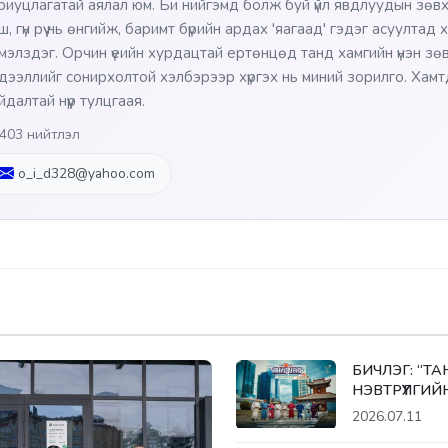
риуцлагатай аялал юм. Би нийгэмд болж буй үйл явдлуудын зөв
ш, гүн рүү нь өнгийж, баримт бүрийн ардах 'яагаад' гэдэг асуултад
мэлздэг. Орчин үеийн хурдацтай ертөнцөд танд хамгийн үнэн зөв, шү
дээллийг сонирхолтой хэлбэрээр хүргэх нь миний зорилго. Хам
йдалтай нүүр тулцгаая.
403 нийтлэл
o_i_d328@yahoo.com
БИЧЛЭГ: “Т
НЭВТРҮҮЛГИЙ
2026.07.11