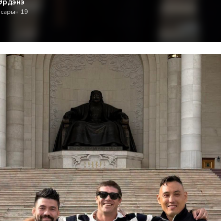
Эрдэнэ
 сарын 19