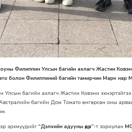
 шоуны Филиппин Улсын багийн ахлагч Жастин Ковэн
ато болон Филиппиний багийн тамирчин Марк нар 
н Улсын багийн ахлагч Жастин Ковэни эхнэртэйгээ
Австралийн багийн Дом Томато өнгөрсөн оны арва
м.
ээр эрхмүүдийг
“Дэлхийн адууны өдөр”
-т зориулан
MG