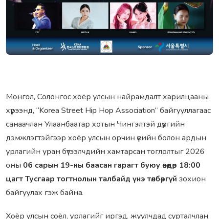
Монгол, Солонгос хоёр улсын найрамдалт харилцааны
хүрээнд, “Korea Street Hip Hop Association” байгууллагаас
санаачлан Улаанбаатар хотын Чингэлтэй дүүргийн
дэмжлэгтэйгээр хоёр улсын орчин үеийн болон ардын
урлагийн уран бүтээлчдийн хамтарсан тоглолтыг 2026
оны
06 сарын 19-ны баасан гарагт буюу өнөөдөр 18:00
цагт Тусгаар тогтнолын талбайд үнэ төлбөргүй
зохион
байгуулах гэж байна.
Хоёр улсын соёл, урлагийг иргэд, жуулчдад сурталчлан