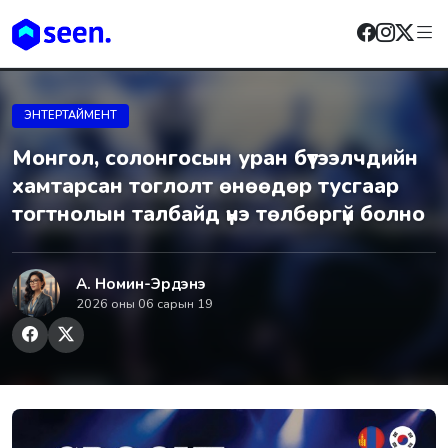
ЭНТЕРТАЙМЕНТ
Монгол, солонгосын уран бүтээлчдийн
хамтарсан тоглолт өнөөдөр тусгаар
тогтнолын талбайд үнэ төлбөргүй болно
А. Номин-Эрдэнэ
2026 оны 06 сарын 19