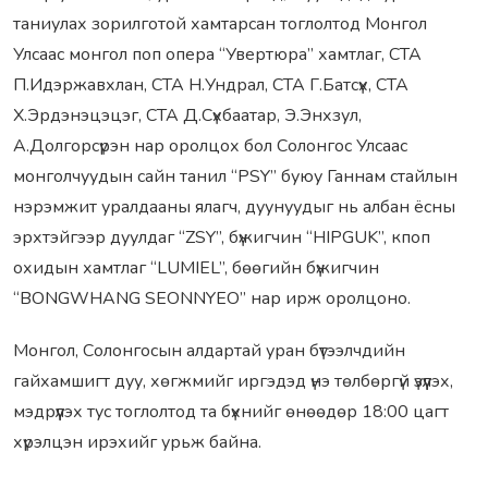
таниулах зорилготой хамтарсан тоглолтод Монгол
Улсаас монгол поп опера “Увертюра” хамтлаг, СТА
П.Идэржавхлан, СТА Н.Ундрал, СТА Г.Батсүх, СТА
Х.Эрдэнэцэцэг, СТА Д.Сүхбаатар, Э.Энхзул,
А.Долгорсүрэн нар оролцох бол Солонгос Улсаас
монголчуудын сайн танил “PSY” буюу Ганнам стайлын
нэрэмжит уралдааны ялагч, дуунуудыг нь албан ёсны
эрхтэйгээр дуулдаг “ZSY”, бүжигчин “HIPGUK”, кпоп
охидын хамтлаг “LUMIEL”, бөөгийн бүжигчин
“BONGWHANG SEONNYEO” нар ирж оролцоно.
Монгол, Солонгосын алдартай уран бүтээлчдийн
гайхамшигт дуу, хөгжмийг иргэдэд үнэ төлбөргүй үзүүлэх,
мэдрүүлэх тус тоглолтод та бүхнийг өнөөдөр 18:00 цагт
хүрэлцэн ирэхийг урьж байна.