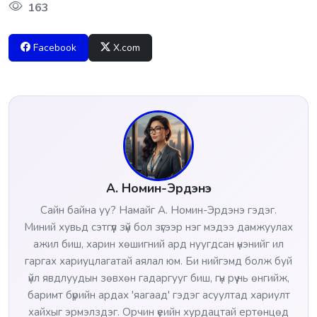
163
Facebook
X.com
А. Номин-Эрдэнэ
Сайн байна уу? Намайг А. Номин-Эрдэнэ гэдэг.
Миний хувьд сэтгүүл зүй бол зүгээр нэг мэдээ дамжуулах
ажил биш, харин хөшигний ард нуугдсан үнэнийг ил
гаргах хариуцлагатай аялал юм. Би нийгэмд болж буй
үйл явдлуудын зөвхөн гадаргууг биш, гүн рүү нь өнгийж,
баримт бүрийн ардах 'яагаад' гэдэг асуултад хариулт
хайхыг эрмэлздэг. Орчин үеийн хурдацтай ертөнцөд