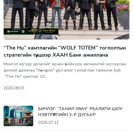
“The Hu” хамтлагийн “WOLF TOTEM” тоглолтын
стратегийн түншээр ХААН Банк ажиллана
Монгол язгуур урлагийг орчин үеийн рок хөгжимтэй хослуулан,
дэлхий дахинаа "Хүннү рок" урсгалыг тунхаглан таниулж буй
"The Hu" хамтлаг 10…
2026.08.03
БИЧЛЭГ: “ТАНИЛ УЯАЧ” РЕАЛИТИ ШОУ
НЭВТРҮҮЛГИЙН 3-Р ДУГААР
2026.07.11