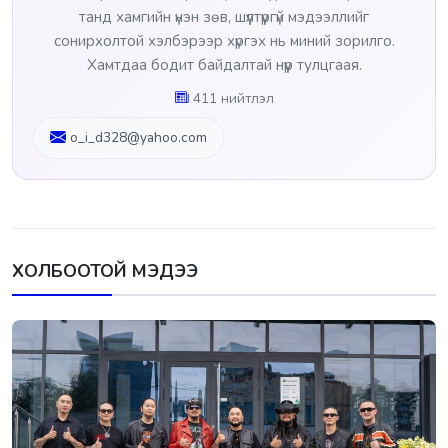
танд хамгийн үнэн зөв, шүүлтүүргүй мэдээллийг
сонирхолтой хэлбэрээр хүргэх нь миний зорилго.
Хамтдаа бодит байдалтай нүүр тулцгаая.
411 нийтлэл
o_i_d328@yahoo.com
ХОЛБООТОЙ МЭДЭЭ