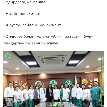
– Удирдлага, манлайлал
– Нөөцийн менежмент
– Аюулгүй байдлын менежмент
– Эмчилгээ болон тусламж үйлчилгээ гэсэн 4 бүлэг
стандартын хүрээнд хийгдлээ.