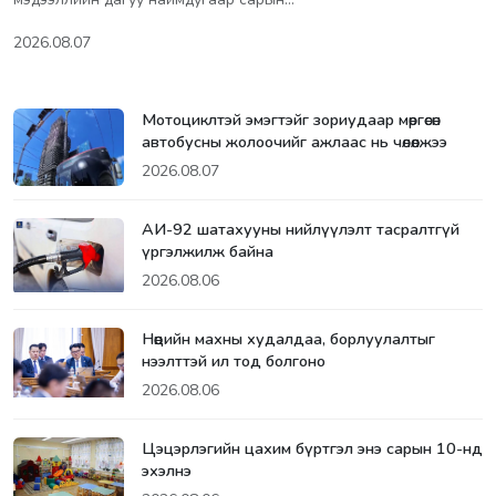
2026.08.07
Мотоциклтэй эмэгтэйг зориудаар мөргөсөн
автобусны жолоочийг ажлаас нь чөлөөлжээ
2026.08.07
АИ-92 шатахууны нийлүүлэлт тасралтгүй
үргэлжилж байна
2026.08.06
Нөөцийн махны худалдаа, борлуулалтыг
нээлттэй ил тод болгоно
2026.08.06
Цэцэрлэгийн цахим бүртгэл энэ сарын 10-нд
эхэлнэ