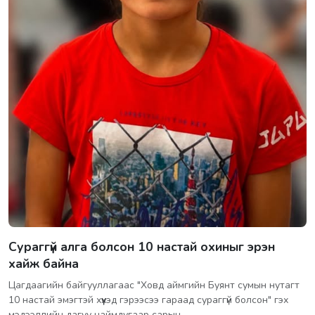
Сураггүй алга болсон 10 настай охиныг эрэн
хайж байна
Цагдаагийн байгууллагаас "Ховд аймгийн Буянт сумын нутагт
10 настай эмэгтэй хүүхэд гэрээсээ гараад сураггүй болсон" гэх
мэдээллийн дагуу наймдугаар сарын…