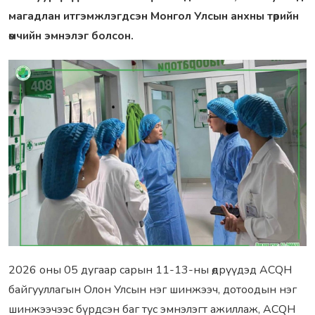
магадлан итгэмжлэгдсэн Монгол Улсын анхны төрийн
өмчийн эмнэлэг болсон.
2026 оны 05 дугаар сарын 11-13-ны өдрүүдэд ACQH
байгууллагын Олон Улсын нэг шинжээч, дотоодын нэг
шинжээчээс бүрдсэн баг тус эмнэлэгт ажиллаж, ACQH