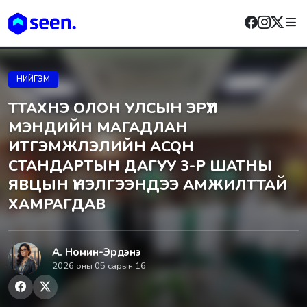
НИЙГЭМ
ТТАХНЭ ОЛОН УЛСЫН ЭРҮҮЛ
МЭНДИЙН МАГАДЛАН
ИТГЭМЖЛЭЛИЙН ACQH
СТАНДАРТЫН ДАГУУ 3-Р ШАТНЫ
ЯВЦЫН ҮНЭЛГЭЭНДЭЭ АМЖИЛТТАЙ
ХАМРАГДАВ
А. Номин-Эрдэнэ
2026 оны 05 сарын 16