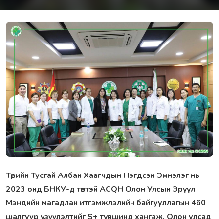
Төрийн Тусгай Албан Хаагчдын Нэгдсэн Эмнэлэг нь
2023 онд БНКУ-д төвтэй ACQH Олон Улсын Эрүүл
Мэндийн магадлан итгэмжлэлийн байгууллагын 460
шалгуур үзүүлэлтийг S+ түвшинд хангаж, Олон улсад