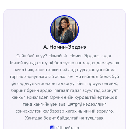
А. Номин-Эрдэнэ
Сайн байна уу? Намайг А. Номин-Эрдэнэ гэдэг.
Миний хувьд сэтгүүл зүй бол зүгээр нэг мэдээ дамжуулах
ажил биш, харин хөшигний ард нуугдсан үнэнийг ил
гаргах хариуцлагатай аялал юм. Би нийгэмд болж буй
үйл явдлуудын зөвхөн гадаргууг биш, гүн рүү нь өнгийж,
баримт бүрийн ардах 'яагаад' гэдэг асуултад хариулт
хайхыг эрмэлздэг. Орчин үеийн хурдацтай ертөнцөд
танд хамгийн үнэн зөв, шүүлтүүргүй мэдээллийг
сонирхолтой хэлбэрээр хүргэх нь миний зорилго.
Хамтдаа бодит байдалтай нүүр тулцгаая.
419 нийтлэл