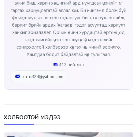
ажил биш, харин хөшигний ард нуугдсан үнэнийг ил
гаргах хариуцлагатай аялал юм. Би нийгэмд болж буй
үйл явдлуудын зөвхөн гадаргууг биш, гүн рүү нь өнгийж,
баримт бүрийн ардах 'яагаад' гэдэг асуултад хариулт
хайхыг эрмэлздэг. Орчин үеийн хурдацтай ертөнцөд
танд хамгийн үнэн зөв, шүүлтүүргүй мэдээллийг
сонирхолтой хэлбэрээр хүргэх нь миний зорилго.
Хамтдаа бодит байдалтай нүүр тулцгаая.
412 нийтлэл
o_i_d328@yahoo.com
ХОЛБООТОЙ МЭДЭЭ