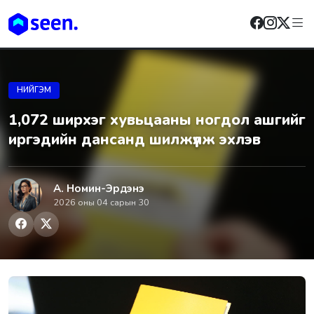
НИЙГЭМ
1,072 ширхэг хувьцааны ногдол ашгийг
иргэдийн дансанд шилжүүлж эхлэв
А. Номин-Эрдэнэ
2026 оны 04 сарын 30