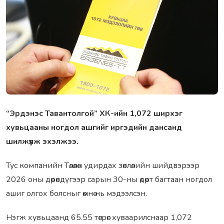
“Эрдэнэс Тавантолгой” ХК-ийн 1,072 ширхэг
хувьцааны ногдол ашгийг иргэдийн дансанд
шилжүүлж эхэлжээ.
Тус компанийн Төлөөлөн удирдах зөвлөлийн шийдвэрээр
2026 оны дөрөвдүгээр сарын 30-ны өдөрт багтаан ногдол
ашиг олгох болсныг өмнө нь мэдээлсэн.
Нэгж хувьцаанд 65.55 төгрөг хуваарилснаар 1,072