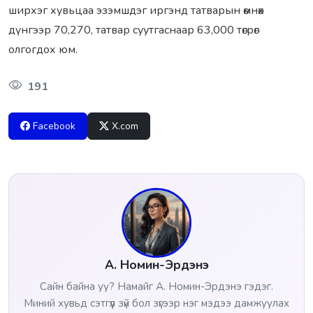
ширхэг хувьцаа эзэмшдэг иргэнд татварын өмнөх
дүнгээр 70,270, татвар суутгаснаар 63,000 төгрөг
олгогдох юм.
191
Facebook
X.com
А. Номин-Эрдэнэ
Сайн байна уу? Намайг А. Номин-Эрдэнэ гэдэг.
Миний хувьд сэтгүүл зүй бол зүгээр нэг мэдээ дамжуулах