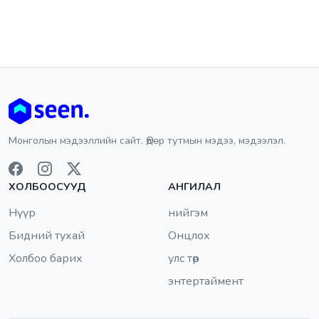
Монголын мэдээллийн сайт. Өдөр тутмын мэдээ, мэдээлэл.
ХОЛБООСУУД
АНГИЛАЛ
Нүүр
нийгэм
Бидний тухай
Онцлох
Холбоо барих
улс төр
энтертаймент