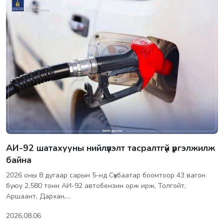
АИ-92 шатахууны нийлүүлэлт тасралтгүй үргэлжилж
байна
2026 оны 8 дугаар сарын 5-нд Сүхбаатар боомтоор 43 вагон
буюу 2,580 тонн АИ-92 автобензин орж ирж, Толгойт,
Аршаант, Дархан,…
2026.08.06