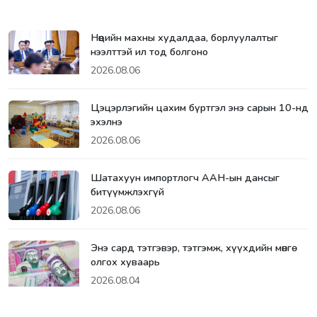
Нөөцийн махны худалдаа, борлуулалтыг
нээлттэй ил тод болгоно
2026.08.06
Цэцэрлэгийн цахим бүртгэл энэ сарын 10-нд
эхэлнэ
2026.08.06
Шатахуун импортлогч ААН-ын дансыг
битүүмжлэхгүй
2026.08.06
Энэ сард тэтгэвэр, тэтгэмж, хүүхдийн мөнгө
олгох хуваарь
2026.08.04