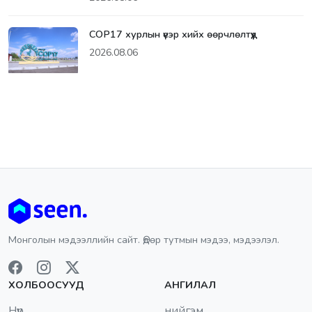
СОР17 хурлын үеэр хийх өөрчлөлтүүд
2026.08.06
Монголын мэдээллийн сайт. Өдөр тутмын мэдээ, мэдээлэл.
ХОЛБООСУУД
АНГИЛАЛ
Нүүр
нийгэм