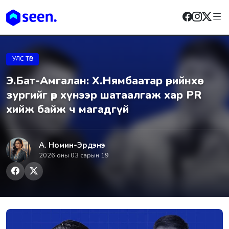
УЛС ТӨР
Э.Бат-Амгалан: Х.Нямбаатар өөрийнхөө
зургийг өөр хүнээр шатаалгаж хар PR
хийж байж ч магадгүй
А. Номин-Эрдэнэ
2026 оны 03 сарын 19