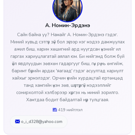
А. Номин-Эрдэнэ
Сайн байна уу? Намайг А. Номин-Эрдэнэ гэдэг.
Миний хувьд сэтгүүл зүй бол зүгээр нэг мэдээ дамжуулах
ажил биш, харин хөшигний ард нуугдсан үнэнийг ил
гаргах хариуцлагатай аялал юм. Би нийгэмд болж буй
үйл явдлуудын зөвхөн гадаргууг биш, гүн рүү нь өнгийж,
баримт бүрийн ардах 'яагаад' гэдэг асуултад хариулт
хайхыг эрмэлздэг. Орчин үеийн хурдацтай ертөнцөд
танд хамгийн үнэн зөв, шүүлтүүргүй мэдээллийг
сонирхолтой хэлбэрээр хүргэх нь миний зорилго.
Хамтдаа бодит байдалтай нүүр тулцгаая.
419 нийтлэл
o_i_d328@yahoo.com