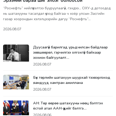
Эрээний бараа шиг элбэг болоосой
“Роснефть” нийлүүлэлтээ бууруулаагүй, гэхдээ... ОХУ-д дотоодод
нь шатахууны тасалдал үүсээд байгаа ч хоёр улсын Засгийн
газар хоорондын хэлэлцээрийн дагуу “Роснефть”…
2026.08.07
Дуусаагүй барилгад урьдчилсан байдлаар
зөвшөөрөл, гэрчилгээ олгохгүй байхаар
зохион байгуулалт…
2026.08.07
Бүх төрлийн шатахуун шуурхай тээвэрлэхэд
яамдууд хамтран ажиллана
2026.08.07
АН: Төр өөрөө шатахууны нөөц бэлтгэх
ёстой атал ААН-үүдийг бэлтгэ…
2026.08.06