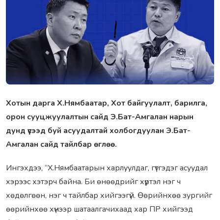
Хотын дарга Х.Нямбаатар, Хот байгуулалт, барилга,
орон сууцжуулалтын сайд Э.Бат-Амгалан нарын
дунд үүсээд буй асуудалтай холбогдуулан Э.Бат-
Амгалан сайд тайлбар өглөө.
Ингэхдээ, “Х.Нямбаатарын харлуулдаг, гүтгэдэг асуудал
хэрээс хэтэрч байна. Би өнөөдрийг хүртэл нэг ч
хөдөлгөөн, нэг ч тайлбар хийгээгүй. Өөрийнхөө зургийг
өөрийнхөө хүнээр шатаалгачихаад хар ПР хийгээд